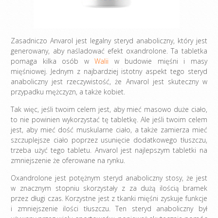
Zasadniczo Anvarol jest legalny steryd anaboliczny, który jest
generowany, aby naśladować efekt oxandrolone. Ta tabletka
pomaga kilka osób w
Walii
w budowie mięśni i masy
mięśniowej. Jednym z najbardziej istotny aspekt tego steryd
anaboliczny jest rzeczywistość, że Anvarol jest skuteczny w
przypadku mężczyzn, a także kobiet.
Tak więc, jeśli twoim celem jest, aby mieć masowo duże ciało,
to nie powinien wykorzystać tę tabletkę. Ale jeśli twoim celem
jest, aby mieć dość muskularne ciało, a także zamierza mieć
szczuplejsze ciało poprzez usunięcie dodatkowego tłuszczu,
trzeba użyć tego tabletu. Anvarol jest najlepszym tabletki na
zmniejszenie że oferowane na rynku.
Oxandrolone jest potężnym steryd anaboliczny stosy, że jest
w znacznym stopniu skorzystały z za dużą ilością bramek
przez długi czas. Korzystne jest z tkanki mięśni zyskuje funkcje
i zmniejszenie ilości tłuszczu. Ten steryd anaboliczny był