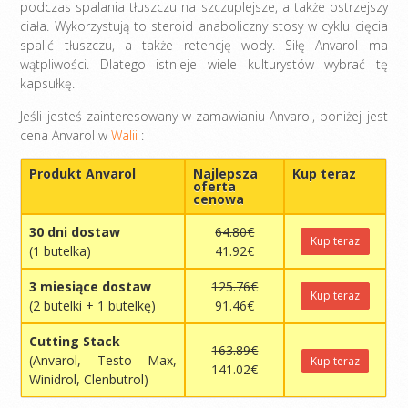
podczas spalania tłuszczu na szczuplejsze, a także ostrzejszy
ciała. Wykorzystują to steroid anaboliczny stosy w cyklu cięcia
spalić tłuszczu, a także retencję wody. Siłę Anvarol ma
wątpliwości. Dlatego istnieje wiele kulturystów wybrać tę
kapsułkę.
Jeśli jesteś zainteresowany w zamawianiu Anvarol, poniżej jest
cena Anvarol w
Walii
:
Produkt Anvarol
Najlepsza
Kup teraz
oferta
cenowa
30 dni dostaw
64.80€
Kup teraz
(1 butelka)
41.92€
3 miesiące dostaw
125.76€
Kup teraz
(2 butelki + 1 butelkę)
91.46€
Cutting Stack
163.89€
(Anvarol, Testo Max,
Kup teraz
141.02€
Winidrol, Clenbutrol)