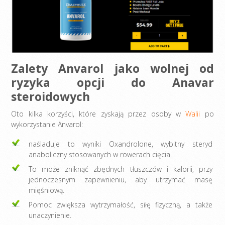
Zalety Anvarol jako wolnej od
ryzyka opcji do Anavar
steroidowych
Oto kilka korzyści, które zyskają przez osoby w
Walii
po
wykorzystanie Anvarol:
naśladuje to wyniki Oxandrolone, wybitny steryd
anaboliczny stosowanych w rowerach cięcia.
To może zniknąć zbędnych tłuszczów i kalorii, przy
jednoczesnym zapewnieniu, aby utrzymać masę
mięśniową.
Pomoc zwiększa wytrzymałość, siłę fizyczną, a także
unaczynienie.