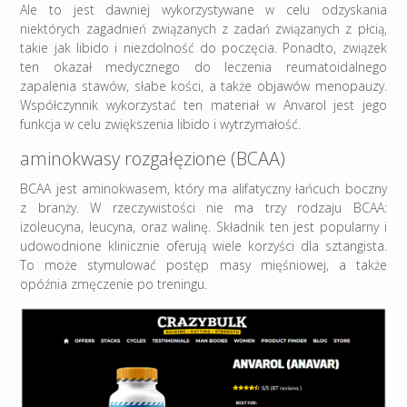
Ale to jest dawniej wykorzystywane w celu odzyskania
niektórych zagadnień związanych z zadań związanych z płcią,
takie jak libido i niezdolność do poczęcia. Ponadto, związek
ten okazał medycznego do leczenia reumatoidalnego
zapalenia stawów, słabe kości, a także objawów menopauzy.
Współczynnik wykorzystać ten materiał w Anvarol jest jego
funkcja w celu zwiększenia libido i wytrzymałość.
aminokwasy rozgałęzione (BCAA)
BCAA jest aminokwasem, który ma alifatyczny łańcuch boczny
z branży. W rzeczywistości nie ma trzy rodzaju BCAA:
izoleucyna, leucyna, oraz walinę. Składnik ten jest popularny i
udowodnione klinicznie oferują wiele korzyści dla sztangista.
To może stymulować postęp masy mięśniowej, a także
opóźnia zmęczenie po treningu.