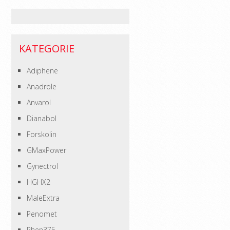
KATEGORIE
Adiphene
Anadrole
Anvarol
Dianabol
Forskolin
GMaxPower
Gynectrol
HGHX2
MaleExtra
Penomet
Phen375