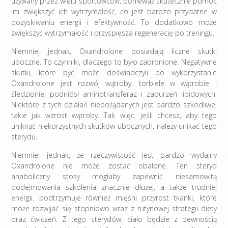
używany przez wielu sportowców, ponieważ skutecznie pomóc
im zwiększyć ich wytrzymałość, co jest bardzo przydatne w
pozyskiwaniu energii i efektywność. To dodatkowo może
zwiększyć wytrzymałość i przyspiesza regenerację po treningu.
Niemniej jednak, Oxandrolone posiadają liczne skutki
uboczne. To czynniki, dlaczego to było zabronione. Negatywne
skutki, które być może doświadczyli po wykorzystanie
Oxandrolone jest rozwój wątroby, torbiele w wątrobie i
śledzionie, podniósł aminotransferaz i zaburzeń lipidowych.
Niektóre z tych działań niepożądanych jest bardzo szkodliwe,
takie jak wzrost wątroby. Tak więc, jeśli chcesz, aby tego
uniknąć niekorzystnych skutków ubocznych, należy unikać tego
sterydu.
Niemniej jednak, że rzeczywistość jest bardzo wydajny
Oxandrolone nie może zostać obalone. Ten steryd
anaboliczny stosy mogłaby zapewnić niesamowitą
podejmowania szkolenia znacznie dłużej, a także trudniej
energii. podtrzymuje również mięśni przyrost tkanki, które
może rozwijać się stopniowo wraz z rutynowej strategii diety
oraz ćwiczeń. Z tego sterydów, ciało będzie z pewnością