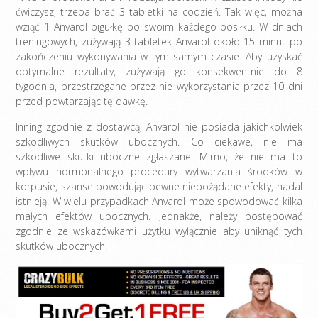
ćwiczysz, trzeba brać 3 tabletki na codzień. Tak więc, można
wziąć 1 Anvarol pigułkę po swoim każdego posiłku. W dniach
treningowych, zużywają 3 tabletek Anvarol około 15 minut po
zakończeniu wykonywania w tym samym czasie. Aby uzyskać
optymalne rezultaty, zużywają go konsekwentnie do 8
tygodnia, przestrzegane przez nie wykorzystania przez 10 dni
przed powtarzając tę ​​dawkę.
Inning zgodnie z dostawcą, Anvarol nie posiada jakichkolwiek
szkodliwych skutków ubocznych. Co ciekawe, nie ma
szkodliwe skutki uboczne zgłaszane. Mimo, że nie ma to
wpływu hormonalnego procedury wytwarzania środków w
korpusie, szanse powodując pewne niepożądane efekty, nadal
istnieją. W wielu przypadkach Anvarol może spowodować kilka
małych efektów ubocznych. Jednakże, należy postępować
zgodnie ze wskazówkami użytku wyłącznie aby uniknąć tych
skutków ubocznych.