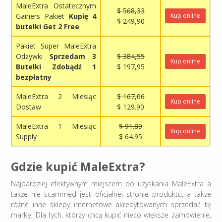
MaleExtra Ostatecznym
$ 568,33
Gainers Pakiet
Kupię 4
Kup online
$ 249,90
butelki Get 2 Free
Pakiet Super MaleExtra
Odżywki
Sprzedam 3
$ 384,55
Kup online
Butelki Zdobądź 1
$ 197,95
bezpłatny
MaleExtra 2 Miesiąc
$ 167,06
Kup online
Dostaw
$ 129.90
MaleExtra 1 Miesiąc
$ 91.89
Kup online
Supply
$ 64.95
Gdzie kupić MaleExtra?
Najbardziej efektywnym miejscem do uzyskania MaleExtra a
także nie scammed jest oficjalnej stronie produktu, a także
różne inne sklepy internetowe akredytowanych sprzedać tę
markę. Dla tych, którzy chcą kupić nieco większe zamówienie,