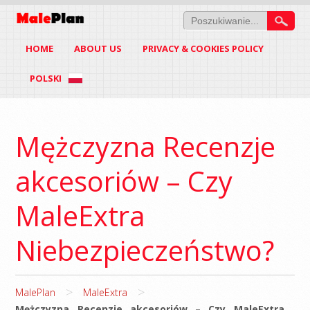
HOME
ABOUT US
PRIVACY & COOKIES POLICY
POLSKI
Mężczyzna Recenzje
akcesoriów – Czy
MaleExtra
Niebezpieczeństwo?
>
>
MalePlan
MaleExtra
Mężczyzna Recenzje akcesoriów – Czy MaleExtra