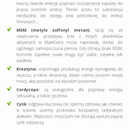
tworzy twarde erekcje poprzez rozszerzenie kapilary do
prącia komórki erekcji. Tlenek azotu to substancja
niezbędna do obiegu krwi potrzebnej do erekcji
firmowych
.
MSM (metylo sulfonyl metan):
łączy się ze
zwiększenia przepływu krwi z innych składników
aktywnych w MaleExtra może naprawdę dodać do
ogólnego samopoczucia penisa. Gdy istnieją braki MSM,
komórki zupełnie nowe mogą być słabe, sztywne lub
wadliwa.
Kreatyna:
wspomaga produkcję energii wymaganej do
skurczu, a także ekspansji, dzięki czemu poziom twojej
mocy, aby pozostać na wysokim poziomie.
Cordyceps:
są wiarygodne dla poprawy energię
seksualną, a także życzenia.
Cynk
odgrywa kluczową cło spermy zdrowia, jak również
w osłonie spermy przeciwko bezpłatnej radykalnym
atakiem. Większość mężczyźni nie dostają wystarczającej
cynk odżywczą.