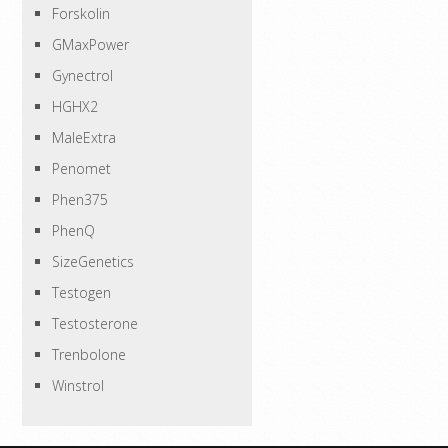
Forskolin
GMaxPower
Gynectrol
HGHX2
MaleExtra
Penomet
Phen375
PhenQ
SizeGenetics
Testogen
Testosterone
Trenbolone
Winstrol