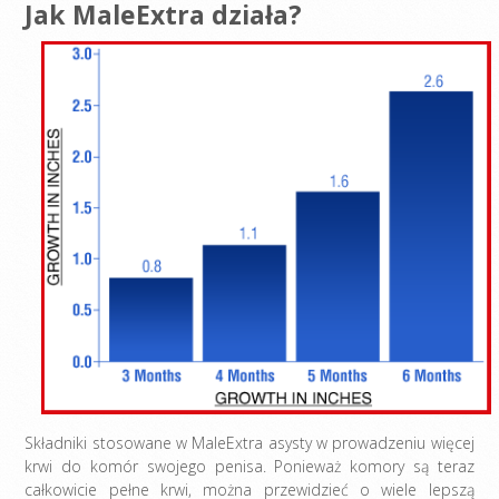
Jak MaleExtra działa?
Składniki stosowane w MaleExtra asysty w prowadzeniu więcej
krwi do komór swojego penisa. Ponieważ komory są teraz
całkowicie pełne krwi, można przewidzieć o wiele lepszą