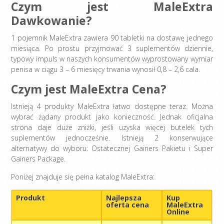
Czym jest MaleExtra
Dawkowanie?
1 pojemnik MaleExtra zawiera 90 tabletki na dostawę jednego
miesiąca. Po prostu przyjmować 3 suplementów dziennie,
typowy impuls w naszych konsumentów wyprostowany wymiar
penisa w ciągu 3 – 6 miesięcy trwania wynosił 0,8 – 2,6 cala.
Czym jest MaleExtra Cena?
Istnieją 4 produkty MaleExtra łatwo dostępne teraz. Można
wybrać żądany produkt jako konieczność. Jednak oficjalna
strona daje duże zniżki, jeśli uzyska więcej butelek tych
suplementów jednocześnie. Istnieją 2 konserwujące
alternatywy do wyboru: Ostatecznej Gainers Pakietu i Super
Gainers Package.
Poniżej znajduje się pełna katalog MaleExtra:
Produkt
Najlepsza
Kup
oferta cena
MaleExtra
Online