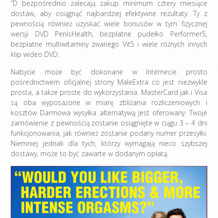
“D bezpośrednio zalecają zakup minimum cztery miesiące
dostaw, aby osiągnąć najbardziej efektywne rezultaty. Ty z
pewnością również uzyskać wiele bonusów w tym fizycznej
wersji DVD PenisHealth, bezpłatne pudełko Performer5,
bezpłatne multiwitaminy zwanego Vit5 i wiele różnych innych
klip wideo DVD.
Nabycie może być dokonane w Internecie prosto
pośrednictwem
oficjalnej strony MaleExtra
co jest niezwykle
prosta, a także proste do wykorzystania. MasterCard jak i Visa
są oba wyposażone w miarę zbliżania rozliczeniowych i
kosztów Darmowa wysyłka alternatywą jest oferowany. Twoje
zamówienie z pewnością zostanie osiągnięte w ciągu 3 – 4 dni
funkcjonowania, jak również zostanie podany numer przesyłki.
Niemniej jednak dla tych, którzy wymagają nieco szybszej
dostawy, może to być zawarte w dodanym opłatą.