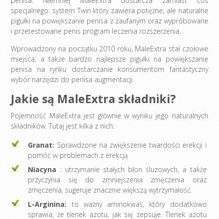
penisa. Niemniej MaleExtra dostarcza zamiast coś
specjalnego: system Twin który zawiera potężne, ale naturalne
pigułki na powiększanie penisa z zaufanym oraz wypróbowane
i przetestowane penis program leczenia rozszerzenia.
Wprowadzony na początku 2010 roku, MaleExtra stał czołowe
miejsca, a także bardzo najlepsze pigułki na powiększanie
penisa na rynku dostarczanie konsumentom fantastyczny
wybór narzędzi do penisa augmentacji.
Jakie są MaleExtra składniki?
Pojemność MaleExtra jest głównie w wyniku jego naturalnych
składników. Tutaj jest kilka z nich:
Granat:
Sprawdzone na zwiększenie twardości erekcji i
pomóc w problemach z erekcją
Niacyna
: utrzymanie stałych błon śluzowych, a także
przyczynia się do zmniejszenia zmęczenia oraz
zmęczenia, sugeruje znacznie większą wytrzymałość.
L-Arginina:
to ważny aminokwas, który dodatkowo
sprawia, że tlenek azotu, jak się zepsuje. Tlenek azotu