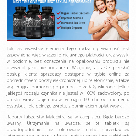
Tak jak wszystkie elementy tego rodzaju prywatność jest
zapewniona więc włączenie niejawnego płatności oraz wysyłki
w poziomie, bez oznaczenia na opakowaniu produktu nie
przyszedł jako niespodzianka. Wstępnie, a także przesłać
obsługi klienta sprzedaży dostępne w trybie online za
pośrednictwem poczty elektronicznej lub telefonicznie, a także
wspierająca pomocne po pomoc sprzedaży wliczone. Jeśli z
jakiegoś rodzaju czynnika nie jesteś w 100% zadowolony, po
prostu wraca pojemników w ciągu 60 dni od momentu
dystrybucji dla pełnego zwrotu, z pominięciem opłat wysyłki.
Raporty fałszerstw MaleExtra są w całej sieci. Bądź bardzo
uważny. Utrzymanie na uwadze, że te tabletki są
prawdopodobnie nie oferowane nurtu sprzedawców
internetowych, w wyniku braku obiegu przez tych niektórych