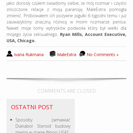
jako dorosły czułem świadomy siebie, że mój rozmiar i często
zniszczone relacje z moją paranoję. MaleExtra pomogła
zmienić. Próbowałem ich pożywne pigułki 6 tygodni temu i już
zauważyliśmy znaczną różnicę w moim rozmiarze penisa.
Nawet moje tomy wytrysków podwoiła który był wielki dla
mojego życia seksualnego.
Ryan Mills, Account Executive,
USA, Chicago.
Ivana Rukmana
MaleExtra
No Comments »
COMMENTS ARE CLOSED
OSTATNI POST
Sposoby zamawiać
Dianabol Steroid budowy
mięśni w stanie Illinois USA?