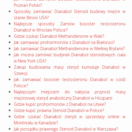
Poznań Polski?
Sposoby zamawiać Dianabol Steroid budowy mięśni w
stanie Illinois USA?
Najlepsze sposoby Zamów booster testosteronu
Dianabol w Wrocław Polsce?
Gdzie szukać Dianabol Methandienone w Walii?
Jak zamawiać prohormonów z Dianabol na Białorusi?
Jak zamawiać Dianabol Methandienone w Wielkiej Brytanii?
Jak można zamówić budynek Dianabol steroidowych ciała
w New York USA?
Zakup budowania masy steryd kumuluje Dianabol w
Szwecji
Jak zamawiać booster testosteronu Dianabol w Łódź
Polsce?
Najlepszym miejscem do nabycia przyrost masy
mięśniowej steryd anaboliczny Dianabol w Hiszpanii
Gdzie kupić prohormonów z Dianabol na Litwie?
Gdzie kupić prawna Steroid Dianabol w Polsce?
Gdzie szukać Dianabol steryd w sprzedaży online w
Montrealu w Kanadzie?
Jak porządku prawnego Steroid Dianabol w Warszawa?