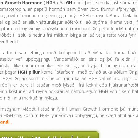
n Growth Hormone
(
HGH
eða
GH
), auk þess sem kallast sómatró
omatotropin, er peptíð hormón sem örvar vöxt, frumur afþreyingu
 regrowth í mönnum og einnig gæludýr. HGH er myndaður af heilading
el og það er allur-náttúrulegur aðferð til að stjórna líkama vexti, fi
iptum ferli og einnig blóðsykrinum í mönnum. Þú getur fundið náttúru
ðbót til sölu á netinu frá miklum birgja en að velja rétta vöru fyrir 
erið erfitt.
tarfar í samsetningu með kollageni til að viðhalda líkama húð
stæltur vefi uppbyggingu. Vandamálið er, eins og þú fá eldri, 
iðslu í líkamanum minnkar eins vel og þú byrjar tilfinning öldrun áhr
 er þegar
HGH pillur
koma í starfsemi, með því að auka aðilum Origi
 HGH. Þó að sumt fólk hefur í raun kallað HGH vatnið lind ungs fól
rópín er bara til staðar með lyfseðli frá lækni eða hjúkrunarfræði
 Einn kostur er að reyna nokkrar af náttúrulegum HGH vörur sem haf
omið inn á markaðinn nýlega.
 umsögnum: viðbót í staðinn fyrir Human Growth Hormone þú munt
a HGH stig, kostum HGH fyrir vöðva uppbyggingu, neikvæð áhrif auk
a
landi
.