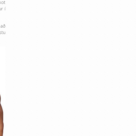
kot
r í
 að
stu