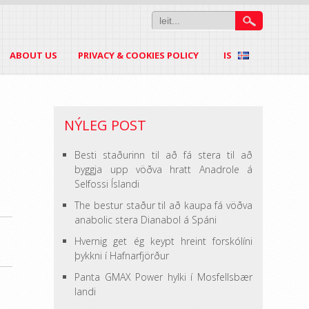
ABOUT US
PRIVACY & COOKIES POLICY
IS
NÝLEG POST
Besti staðurinn til að fá stera til að
byggja upp vöðva hratt Anadrole á
Selfossi Íslandi
The bestur staður til að kaupa fá vöðva
anabolic stera Dianabol á Spáni
Hvernig get ég keypt hreint forskólíni
þykkni í Hafnarfjörður
Panta GMAX Power hylki í Mosfellsbær
landi