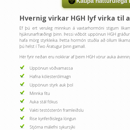
Kaupa náttúrulega 
Hvernig virkar HGH lyf virka til
Ef þú ert veruleg minnkun á vaxtarhormóni stigum líkama
hjúkrunarfræðingi þinn. Þessi viðbót uppörvun HGH gráður
hafa mörg styrkleika. Þetta hormón stuðla að öllum líkamanu
þú hélst í Two Áratugur þinn gamall.
Hér fyrir neðan eru nokkrar af þeim HGH vörur auka ávinnin
Uppörvun vöðvamassa
Hafna kólesterólmagn
Uppörvun styrk auk þol
Minnka fitu
Auka stál fókus
Vakti testósterón framleiðslu
Rise kynferðislega löngun
Stjórna málefni sykursýki