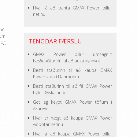
Hvar á að panta GMAX Power pillur
netinu
áði
num
TENGDAR FÆRSLU
 og
GMAX Power pillur umsagnir:
Fæðubótarefni til að auka kynhvöt
Besti staðurinn til að kaupa GMAX
Power vara í Danmörku
Besti staðurinn til að fá GMAX Power
hylki í Þýskalandi
Get ég keypt GMAX Power töflum í
Akureyri
Hvar er hægt að kaupa GMAX Power
viðbótar netinu
Hvar á að kaupa GMAX Power pillur