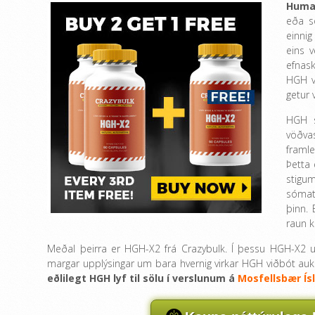
Huma
eða s
einnig
eins v
efnask
HGH vi
getur v
HGH s
vöðva
framle
Þetta
stigum
sómat
þinn.
raun k
Meðal þeirra er HGH-X2 frá Crazybulk. Í þessu HGH-X2
margar upplýsingar um bara hvernig virkar HGH viðbót auk
eðlilegt HGH lyf til sölu í verslunum á
Mosfellsbær Ís