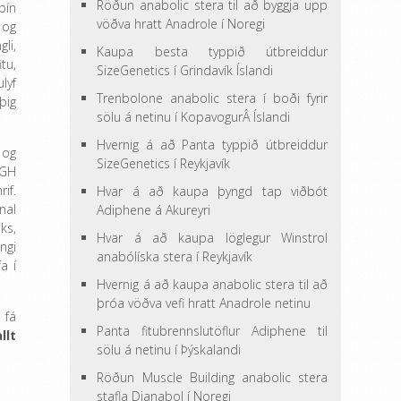
Röðun anabolic stera til að byggja upp
pín
vöðva hratt Anadrole í Noregi
 og
li,
Kaupa besta typpið útbreiddur
tu,
SizeGenetics í Grindavík Íslandi
lyf
Trenbolone anabolic stera í boði fyrir
þig
sölu á netinu í KopavogurÂ Íslandi
Hvernig á að Panta typpið útbreiddur
 og
SizeGenetics í Reykjavík
HGH
if.
Hvar á að kaupa þyngd tap viðbót
nal
Adiphene á Akureyri
ks,
Hvar á að kaupa löglegur Winstrol
ngi
anabólíska stera í Reykjavík
a í
Hvernig á að kaupa anabolic stera til að
þróa vöðva vefi hratt Anadrole netinu
 fá
Panta fitubrennslutöflur Adiphene til
llt
sölu á netinu í Þýskalandi
Röðun Muscle Building anabolic stera
stafla Dianabol í Noregi