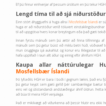
Ef þú finnur einhverjar af þessum úrslitum en þú tekur HGH
Lengd tíma til að sjá niðurstöð
Einn stórt áhyggjuefni á huga allra í
Mosfellsbæ Íslandi
er sú
huga er að niðurstöður verið töluvert einstaklingsbundnar 
til að uppgötva hvers konar breytingum eða það gæti tekið
Innan fyrstu mánuði sem þú ættir að finna tilfinningu af 
mánuði sem þú getur búist við miklu betri húð, vöðvavef tón
mun örugglega sjá aukahlut og konur eru líklegastar til 
hafa upplifað í raun allt áður og einnig eftir áhrifum HGH.
Kaupa allar náttúrulegar 
Mosfellsbær Íslandi
Þó lyfseðils HGH er bara í boði í gegnum lækni, það eru fj
þú getur keypt sem gæti gefið þér sambærilegar bætur ti
eins vel og útistandandi andstæðingur áhrif öldrun. Þetta
að búa til meira HGH venjulega.
Það er mikilvægt að viðurkenna að þessir hlutir eru ekki hr