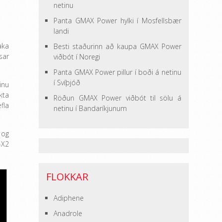
netinu
Panta GMAX Power hylki í Mosfellsbær
landi
aka
Besti staðurinn að kaupa GMAX Power
sar
viðbót í Noregi
Panta GMAX Power pillur í boði á netinu
í Svíþjóð
inu
kta
Röðun GMAX Power viðbót til sölu á
fla
netinu í Bandaríkjunum
 og
-X2
FLOKKAR
Adiphene
Anadrole