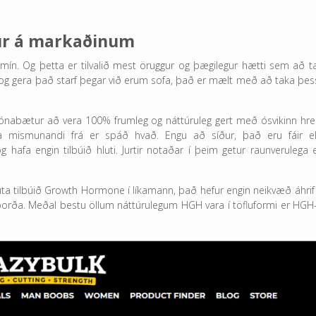
rur á markaðinum
amín. Og þetta er tilvalið mest öruggur og þægilegur hætti sem að t
 og gera það starf þegar við erum sofa, það er mælt með að taka þes
ónabætur að vera 100% frumleg og náttúruleg gert með ósvikinn hre
ga mismunandi frá er spáð hvað. Engu að síður, það eru fáir e
afa engin tilbúið hluti. Jurtir notaðar í þeim getur raunverulega e
rauta tilbúið Growth Hormone í líkamann, það hefur engin neikvæð áhrif
að borða. Meðal bestu öllum náttúrulegum HGH vara í töfluformi er HGH