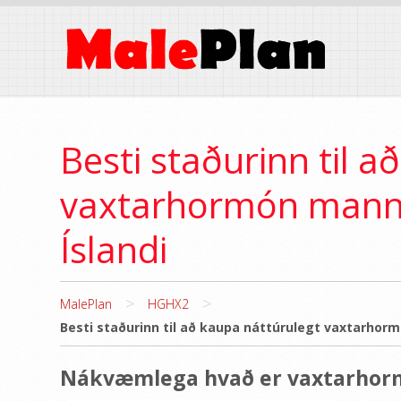
Besti staðurinn til a
vaxtarhormón manna
Íslandi
>
>
MalePlan
HGHX2
Besti staðurinn til að kaupa náttúrulegt vaxtarhorm
Nákvæmlega hvað er vaxtarhor