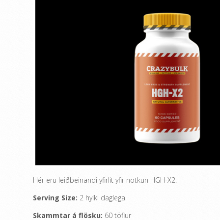
Hér eru leiðbeinandi yfirlit yfir notkun HGH-X2:
Serving Size:
2 hylki daglega
Skammtar á flösku:
60 töflur