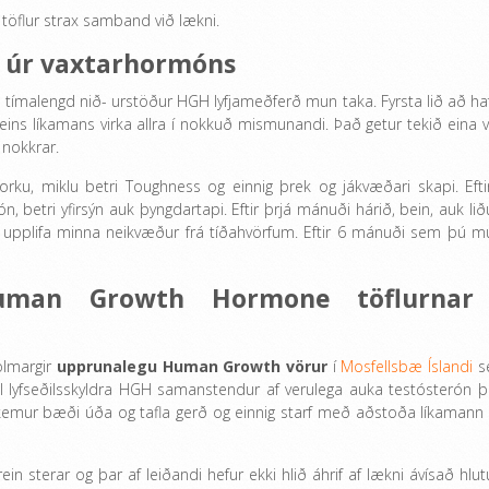
 töflur strax samband við lækni.
ur úr vaxtarhormóns
 tímalengd nið- urstöður HGH lyfjameðferð mun taka. Fyrsta lið að haf
eins líkamans virka allra í nokkuð mismunandi. Það getur tekið eina v
 nokkrar.
orku, miklu betri Toughness og einnig þrek og jákvæðari skapi. Efti
, betri yfirsýn auk þyngdartapi. Eftir þrjá mánuði hárið, bein, auk li
að upplifa minna neikvæður frá tíðahvörfum. Eftir 6 mánuði sem þú m
Human Growth Hormone töflurnar
ölmargir
upprunalegu Human Growth vörur
í
Mosfellsbæ Íslandi
s
l lyfseðilsskyldra HGH samanstendur af verulega auka testósterón þ
 kemur bæði úða og tafla gerð og einnig starf með aðstoða líkamann 
ein sterar og þar af leiðandi hefur ekki hlið áhrif af lækni ávísað hlu