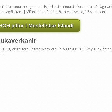
0 mínútur áður morgunmat. Fyrir bestu niðurstöður, nota að lágmark
agði líkamsþjálfun lengd: 2 mánuðir á eins vel og 1,5 vikur burt.
HGH pillur í Mosfellsbæ Íslandi
ukaverkanir
HGH lyf, aldrei fara út fyrir skammta. Ef þú tekur HGH lyf yfir leiðbeina
nn.