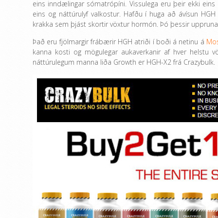
eins inndælingar sómatrópíni. Vissulega eru þeir ekki eins
eins og náttúrulyf valkostur. Hafðu í huga að ávísun HGH 
krakka sem þjást skortir vöxtur hormón. Þó þessir uppruna
Það eru fjölmargir frábærir HGH atriði í boði á netinu á
Mos
kanna kosti og mögulegar aukaverkanir af hver helstu v
náttúrulegum manna liða Growth er HGH-X2 frá Crazybulk.