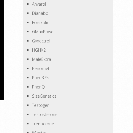
Anvarol
Dianabol
Forskolin
GMaxPower
Gynectrol
HGHX2
MaleExtra
Penomet
Phen375
PhenQ
SizeGenetics
Testogen
Testosterone
Trenbolone
Winstrol