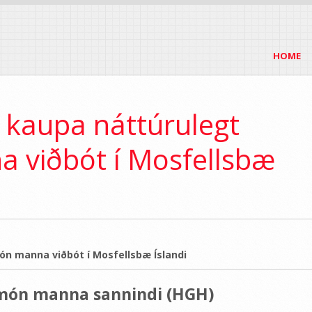
HOME
ð kaupa náttúrulegt
 viðbót í Mosfellsbæ
ón manna viðbót í Mosfellsbæ Íslandi
món manna sannindi (HGH)