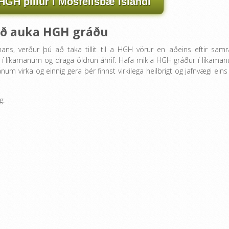
HGH pillur í Mosfellsbæ Íslandi
 að auka HGH gráðu
ns, verður þú að taka tillit til a HGH vörur en aðeins eftir samr
 í líkamanum og draga öldrun áhrif. Hafa mikla HGH gráður í líkama
m virka og einnig gera þér finnst virkilega heilbrigt og jafnvægi eins
g: