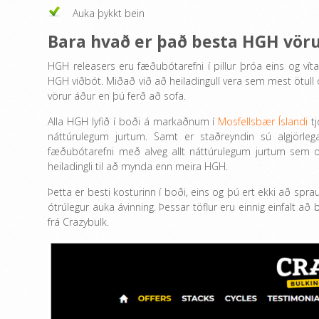
Auka þykkt bein
Bara hvað er það besta HGH vö
HGH releasers eru fæðubótarefni í pillur þróa eins og vít
HGH viðbót. Miðað við að heiladingull vera sem mest ötull
vörur áður en þú ferð að sofa.
Alla HGH lyfið í boði á markaðnum í
Mosfellsbær Íslandi
tj
náttúrulegum jurtum. Samt er staðreyndin sú algjörle
fæðubótarefni með alveg allt náttúrulegum jurtum sem og h
heiladingli til að mynda enn meira HGH.
Þetta er besti kosturinn í boði, eins og þú ert ekki að sp
ótrúlegur auka ávinning. Þessar töflur eru einnig einfalt 
frá Crazybulk.