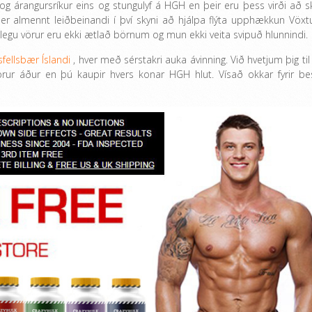
 og árangursríkur eins og stungulyf á HGH en þeir eru þess virði að s
er almennt leiðbeinandi í því skyni að hjálpa flýta upphækkun Vöxtu
legu vörur eru ekki ætlað börnum og mun ekki veita svipuð hlunnindi.
fellsbær Íslandi
, hver með sérstakri auka ávinning. Við hvetjum þig til
örur áður en þú kaupir hvers konar HGH hlut. Vísað okkar fyrir be