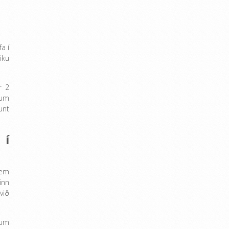
a í
iku
r 2
ðum
unt
 í
em
inn
við
tum