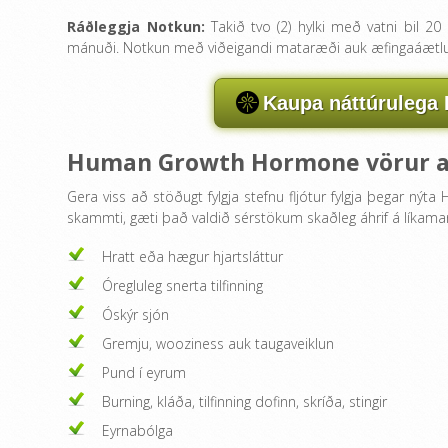
Ráðleggja Notkun:
Takið tvo (2) hylki með vatni bil 2
mánuði. Notkun með viðeigandi mataræði auk æfingaáætlun. L
Kaupa náttúrulega 
Human Growth Hormone vörur a
Gera viss að stöðugt fylgja stefnu fljótur fylgja þegar nýta 
skammti, gæti það valdið sérstökum skaðleg áhrif á líkama
Hratt eða hægur hjartsláttur
Óregluleg snerta tilfinning
Óskýr sjón
Gremju, wooziness auk taugaveiklun
Pund í eyrum
Burning, kláða, tilfinning dofinn, skríða, stingir
Eyrnabólga