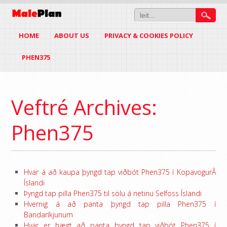
HOME
ABOUT US
PRIVACY & COOKIES POLICY
PHEN375
Veftré Archives:
Phen375
Hvar á að kaupa þyngd tap viðbót Phen375 í KopavogurÂ
Íslandi
Þyngd tap pilla Phen375 til sölu á netinu Selfoss Íslandi
Hvernig á að panta þyngd tap pilla Phen375 í
Bandaríkjunum
Hvar er hægt að panta þyngd tap viðbót Phen375 í