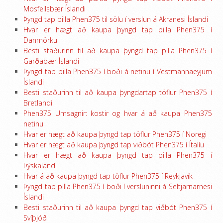
Mosfellsbær Íslandi
Þyngd tap pilla Phen375 til sölu í verslun á Akranesi Íslandi
Hvar er hægt að kaupa þyngd tap pilla Phen375 í
Danmörku
Besti staðurinn til að kaupa þyngd tap pilla Phen375 í
Garðabær Íslandi
Þyngd tap pilla Phen375 í boði á netinu í Vestmannaeyjum
Íslandi
Besti staðurinn til að kaupa þyngdartap töflur Phen375 í
Bretlandi
Phen375 Umsagnir: kostir og hvar á að kaupa Phen375
netinu
Hvar er hægt að kaupa þyngd tap töflur Phen375 í Noregi
Hvar er hægt að kaupa þyngd tap viðbót Phen375 í Ítalíu
Hvar er hægt að kaupa þyngd tap pilla Phen375 í
Þýskalandi
Hvar á að kaupa þyngd tap töflur Phen375 í Reykjavík
Þyngd tap pilla Phen375 í boði í versluninni á Seltjarnarnesi
Íslandi
Besti staðurinn til að kaupa þyngd tap viðbót Phen375 í
Svíþjóð