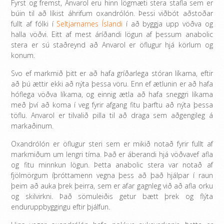
Fyrst og fremst, Anvarol eru hinn lögmæti stera stafla sem er
búin til að líkist áhrifum oxandrólón. Þessi viðbót aðstoðar
fullt af fólki í
Seltjarnarnes Íslandi
í að byggja upp vöðva og
halla vöðvi. Eitt af mest áríðandi lögun af þessum anabolic
stera er sú staðreynd að Anvarol er öflugur hjá körlum og
konum.
Svo ef markmið þitt er að hafa gríðarlega stóran líkama, eftir
að þú ættir ekki að nýta þessa vöru. Enn ef ætlunin er að hafa
hóflega vöðva líkama, og einnig ætla að hafa sneggri líkama
með því að koma í veg fyrir afgang fitu þarftu að nýta þessa
töflu. Anvarol er tilvalið pilla til að draga sem aðgengileg á
markaðinum.
Oxandrólón er öflugur steri sem er mikið notað fyrir fullt af
markmiðum um lengri tíma. Það er áberandi hjá vöðvavef afla
og fitu minnkun lögun. Þetta anabolic stera var notað af
fjölmörgum íþróttamenn vegna þess að það hjálpar í raun
þeim að auka þrek þeirra, sem er afar gagnleg við að afla orku
og skilvirkni. Það sömuleiðis getur bætt þrek og flýta
enduruppbyggingu eftir þjálfun.