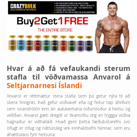
Hvar á að fá vefaukandi sterum
stafla til vöðvamassa Anvarol á
Seltjarnarnesi Íslandi
Anvarol er réttmætur stera stafla sem þú getur nýta til að
skera hringrás. Það gefur vöðvavef efla og feitur tap áhrifum
sem oxandrólón enn án aukaverkana niðurstöður á heilsu og
vellíðan. Anvarol gæti dregið úr líkamsfitu stig en tryggja vöðva
hagnaður er viðhaldið. Hvað gerir þetta fæðubótarefni svo
öflugt er öflug og náttúruleg virk innihaldsefni hennar, sem eru
áhættulaus fyrir heilsuna.