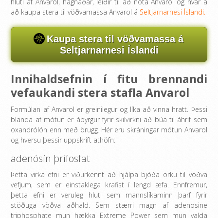
hluti af Anvarol, hagnaðar, leiðir til að nota Anvarol og hvar á
að kaupa stera til vöðvamassa Anvarol á
Seltjarnarnesi Íslandi.
Kaupa stera til vöðvamassa á
Seltjarnarnesi Íslandi
Innihaldsefnin í fitu brennandi
vefaukandi stera stafla Anvarol
Formúlan af Anvarol er greinilegur og líka að vinna hratt. Þessi
blanda af mótun er ábyrgur fyrir skilvirkni að búa til áhrif sem
oxandrólón enn með örugg. Hér eru skráningar mótun Anvarol
og hversu þessir uppskrift athöfn:
adenósín þrífosfat
Þetta virka efni er viðurkennt að hjálpa bjóða orku til vöðva
vefjum, sem er einstaklega krafist í lengd æfa. Ennfremur,
þetta efni er veruleg hluti sem mannslíkaminn þarf fyrir
stöðuga vöðva aðhald. Sem stærri magn af adenosine
triphosphate mun hækka Extreme Power sem mun valda