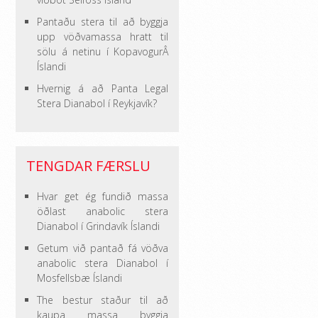
Pantaðu stera til að byggja
upp vöðvamassa hratt til
sölu á netinu í KopavogurÂ
Íslandi
Hvernig á að Panta Legal
Stera Dianabol í Reykjavík?
TENGDAR FÆRSLU
Hvar get ég fundið massa
öðlast anabolic stera
Dianabol í Grindavík Íslandi
Getum við pantað fá vöðva
anabolic stera Dianabol í
Mosfellsbæ Íslandi
The bestur staður til að
kaupa massa byggja