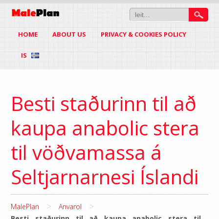
HOME
ABOUT US
PRIVACY & COOKIES POLICY
IS
Besti staðurinn til að
kaupa anabolic stera
til vöðvamassa á
Seltjarnarnesi Íslandi
>
>
MalePlan
Anvarol
Besti staðurinn til að kaupa anabolic stera til