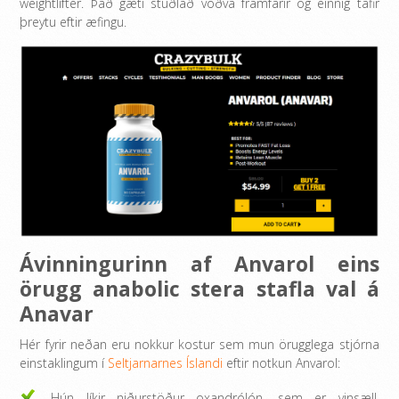
weightlifter. Það gæti stuðlað vöðva framfarir og einnig tafir
þreytu eftir æfingu.
Ávinningurinn af Anvarol eins
örugg anabolic stera stafla val á
Anavar
Hér fyrir neðan eru nokkur kostur sem mun örugglega stjórna
einstaklingum í
Seltjarnarnes Íslandi
eftir notkun Anvarol:
Hún líkir niðurstöður oxandrólón, sem er vinsæll