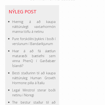
NÝLEG POST
Hvernig á að kaupa
náttúrulegt vaxtarhormón
manna töflu á netinu
Pure forskólíni þykkni í boði í
verslunum í Bandaríkjunum
Hvar á að fá áætlun
mataræði bætiefni sem
vinna PhenQ í Garðabær
Íslandi?
Besti staðurinn til að kaupa
náttúruleg Human Growth
Hormone pilla á Ítalíu
Legal Winstrol sterar boði
netinu í Noregi
The bestur staður til að