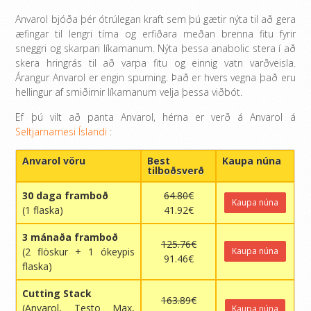
Anvarol bjóða þér ótrúlegan kraft sem þú gætir nýta til að gera
æfingar til lengri tíma og erfiðara meðan brenna fitu fyrir
sneggri og skarpari líkamanum. Nýta þessa anabolic stera í að
skera hringrás til að varpa fitu og einnig vatn varðveisla.
Árangur Anvarol er engin spurning. Það er hvers vegna það eru
hellingur af smiðirnir líkamanum velja þessa viðbót.
Ef þú vilt að panta Anvarol, hérna er verð á Anvarol á
Seltjarnarnesi Íslandi
:
Anvarol vöru
Best
Kaupa núna
tilboðsverð
30 daga framboð
64.80€
Kaupa núna
(1 flaska)
41.92€
3 mánaða framboð
125.76€
(2 flöskur + 1 ókeypis
Kaupa núna
91.46€
flaska)
Cutting Stack
163.89€
(Anvarol, Testo Max,
Kaupa núna