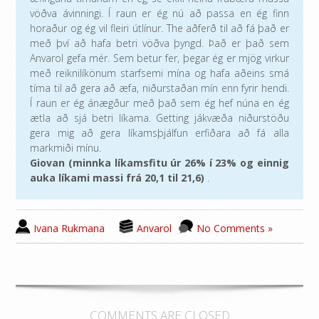
vöðva ávinningi. Í raun er ég nú að passa en ég finn
horaður og ég vil fleiri útlínur. The aðferð til að fá það er
með því að hafa betri vöðva þyngd. Það er það sem
Anvarol gefa mér. Sem betur fer, þegar ég er mjög virkur
með reiknilíkönum starfsemi mína og hafa aðeins smá
tíma til að gera að æfa, niðurstaðan mín enn fyrir hendi.
Í raun er ég ánægður með það sem ég hef núna en ég
ætla að sjá betri líkama. Getting jákvæða niðurstöðu
gera mig að gera líkamsþjálfun erfiðara að fá alla
markmiði mínu.
Giovan (minnka líkamsfitu úr 26% í 23% og einnig
auka líkami massi frá 20,1 til 21,6)
.
Ivana Rukmana
Anvarol
No Comments »
COMMENTS ARE CLOSED