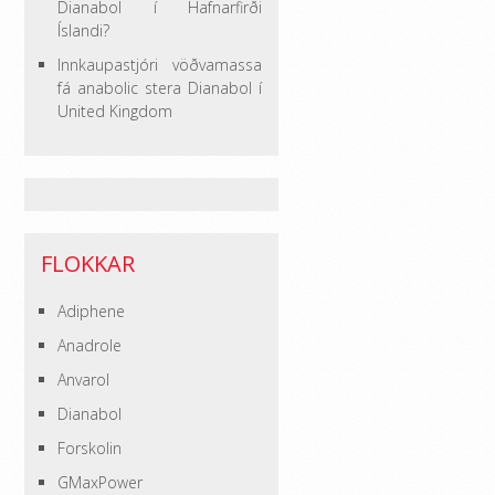
Dianabol í Hafnarfirði
Íslandi?
Innkaupastjóri vöðvamassa
fá anabolic stera Dianabol í
United Kingdom
FLOKKAR
Adiphene
Anadrole
Anvarol
Dianabol
Forskolin
GMaxPower