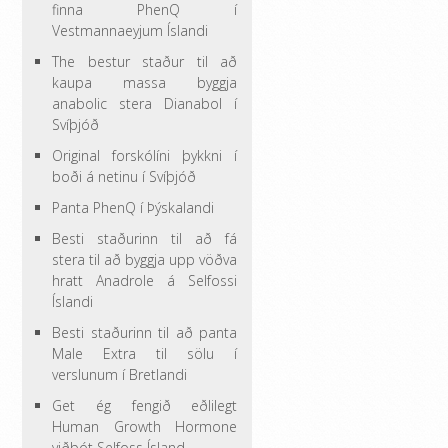
finna PhenQ í
Vestmannaeyjum Íslandi
The bestur staður til að
kaupa massa byggja
anabolic stera Dianabol í
Svíþjóð
Original forskólíni þykkni í
boði á netinu í Svíþjóð
Panta PhenQ í Þýskalandi
Besti staðurinn til að fá
stera til að byggja upp vöðva
hratt Anadrole á Selfossi
Íslandi
Besti staðurinn til að panta
Male Extra til sölu í
verslunum í Bretlandi
Get ég fengið eðlilegt
Human Growth Hormone
viðbót Selfoss Ísland