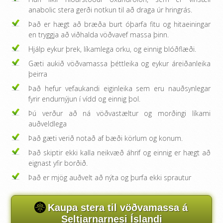
anabolic stera gerði notkun til að draga úr hringrás.
Það er hægt að bræða burt óþarfa fitu og hitaeiningar
en tryggja að viðhalda vöðvavef massa þinn.
Hjálp eykur þrek, líkamlega orku, og einnig blóðflæði.
Gæti aukið vöðvamassa þéttleika og eykur áreiðanleika
þeirra
Það hefur vefaukandi eiginleika sem eru nauðsynlegar
fyrir endurnýjun í vídd og einnig þol.
Þú verður að ná vöðvastæltur og morðingi líkami
auðveldlega
Það gæti verið notað af bæði körlum og konum.
Það skiptir ekki kalla neikvæð áhrif og einnig er hægt að
eignast yfir borðið.
Það er mjög auðvelt að nýta og þurfa ekki sprautur
Kaupa stera til vöðvamassa á
Seltjarnarnesi Íslandi