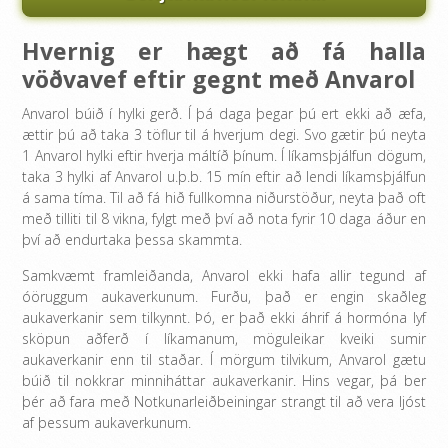
Hvernig er hægt að fá halla
vöðvavef eftir gegnt með Anvarol
Anvarol búið í hylki gerð. Í þá daga þegar þú ert ekki að æfa,
ættir þú að taka 3 töflur til á hverjum degi. Svo gætir þú neyta
1 Anvarol hylki eftir hverja máltíð þínum. Í líkamsþjálfun dögum,
taka 3 hylki af Anvarol u.þ.b. 15 mín eftir að lendi líkamsþjálfun
á sama tíma. Til að fá hið fullkomna niðurstöður, neyta það oft
með tilliti til 8 vikna, fylgt með því að nota fyrir 10 daga áður en
því að endurtaka þessa skammta.
Samkvæmt framleiðanda, Anvarol ekki hafa allir tegund af
óöruggum aukaverkunum. Furðu, það er engin skaðleg
aukaverkanir sem tilkynnt. Þó, er það ekki áhrif á hormóna lyf
sköpun aðferð í líkamanum, möguleikar kveiki sumir
aukaverkanir enn til staðar. Í mörgum tilvikum, Anvarol gætu
búið til nokkrar minniháttar aukaverkanir. Hins vegar, þá ber
þér að fara með Notkunarleiðbeiningar strangt til að vera ljóst
af þessum aukaverkunum.