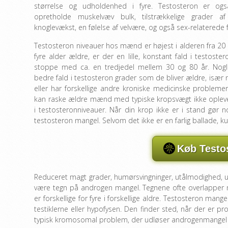
størrelse og udholdenhed i fyre. Testosteron er og
opretholde muskelvæv bulk, tilstrækkelige grader a
knoglevækst, en følelse af velvære, og også sex-relaterede 
Testosteron niveauer hos mænd er højest i alderen fra 20 
fyre alder ældre, er der en lille, konstant fald i testost
stoppe med ca. en tredjedel mellem 30 og 80 år. Nog
bedre fald i testosteron grader som de bliver ældre, især 
eller har forskellige andre kroniske medicinske probleme
kan raske ældre mænd med typiske kropsvægt ikke opleve
i testosteronniveauer. Når din krop ikke er i stand gør 
testosteron mangel. Selvom det ikke er en farlig ballade, ku
Køb Testo
Reduceret magt grader, humørsvingninger, utålmodighed, ut
være tegn på androgen mangel. Tegnene ofte overlapper 
er forskellige for fyre i forskellige aldre. Testosteron man
testiklerne eller hypofysen. Den finder sted, når der er p
typisk kromosomal problem, der udløser androgenmangel er 