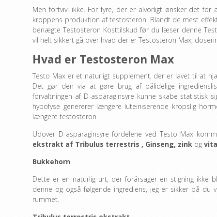
Men fortvivl ikke. For fyre, der er alvorligt ønsker det fo
kroppens produktion af testosteron. Blandt de mest effek
benægte Testosteron Kosttilskud før du læser denne Tes
vil helt sikkert gå over hvad der er Testosteron Max, doser
Hvad er Testosteron Max
Testo Max er et naturligt supplement, der er lavet til at h
Det gør den via at gøre brug af pålidelige ingrediensli
forvaltningen af ​​D-asparaginsyre kunne skabe statistisk s
hypofyse genererer længere luteiniserende kropslig hormon
længere testosteron.
Udover D-asparaginsyre fordelene ved Testo Max kommer
ekstrakt af Tribulus terrestris
,
Ginseng,
zink
og
vit
Bukkehorn
Dette er en naturlig urt, der forårsager en stigning ikke 
denne og også følgende ingrediens, jeg er sikker på du vil
rummet.
Tribulus terrestris ekstrakt