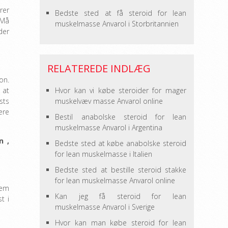
rer
Bedste sted at få steroid for lean
 Må
muskelmasse Anvarol i Storbritannien
der
RELATEREDE INDLÆG
on.
 at
Hvor kan vi købe steroider for mager
sts
muskelvæv masse Anvarol online
ere
Bestil anabolske steroid for lean
muskelmasse Anvarol i Argentina
n
,
Bedste sted at købe anabolske steroid
for lean muskelmasse i Italien
Bedste sted at bestille steroid stakke
for lean muskelmasse Anvarol online
lem
Kan jeg få steroid for lean
t i
muskelmasse Anvarol i Sverige
Hvor kan man købe steroid for lean