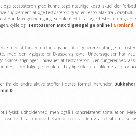
r at øge testosteron grad kunne tage naturlige kosttilskud, der forbed
tive supplement at øge testosteron grad er Testo Max fra Crazybulk.
tosteron Max gennemgang: supplement til at øge Testosteron grad, 
ingen, cykle og
Testosteron Max tilgængelige online i
Grønland.
jælpe med at forbedre dine organer til at generere naturlige testoster
ste, med den vigtigste er D-asparaginsyre. Undersøgelser har vist,
ignifikante stigninger i niveauet af testosteron. Den fungerer ved assi
 (LH), som følgelig stimulerer Leydig-celler i testiklerne at produc
 fra de andre aktive stoffer i deres formel, herunder:
Bukkehor
amin D
.
blot i fysisk udholdenhed, men også i kønsrelateret stimulation. Mel
 have tid til at ramme helseklub med al den vitalitet vil du blive vis