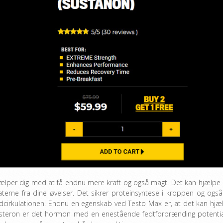
hjælper dig med at få endnu mere kraft og også magt. Det kan hjælpe 
terne fra dine øvelser. Det sikrer proteinsyntese i kroppen og også
odcirkulationen. Endnu en egenskab ved Testo Max er, at det kan hjæ
stosteron er det hormon med en enestående fedtforbrænding potentia