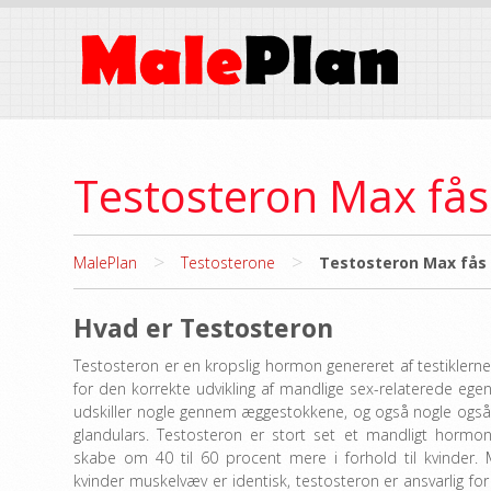
Testosteron Max fås 
>
>
MalePlan
Testosterone
Testosteron Max fås 
Hvad er Testosteron
Testosteron er en kropslig hormon genereret af testiklerne
for den korrekte udvikling af mandlige sex-relaterede ege
udskiller nogle gennem æggestokkene, og også nogle også 
glandulars. Testosteron er stort set et mandligt hor
skabe om 40 til 60 procent mere i forhold til kvinder
kvinder muskelvæv er identisk, testosteron er ansvarlig 