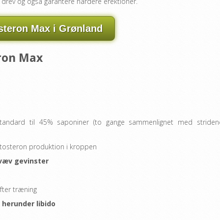
n drev og også garantere hårdere erektioner.
steron Max i Grønland
ron Max
s standard til 45% saponiner (to gange sammenlignet med stride
stosteron produktion i kroppen
væv gevinster
fter træning
 herunder libido