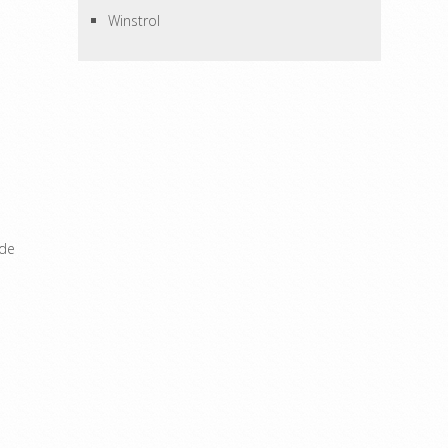
Winstrol
nde