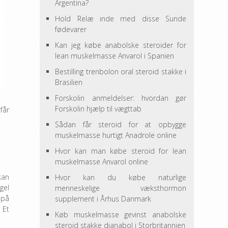
Argentina?
Hold Relæ inde med disse Sunde
fødevarer
Kan jeg købe anabolske steroider for
lean muskelmasse Anvarol i Spanien
Bestilling trenbolon oral steroid stakke i
Brasilien
Forskolin anmeldelser: hvordan gør
Forskolin hjælp til vægttab
får
Sådan får steroid for at opbygge
muskelmasse hurtigt Anadrole online
Hvor kan man købe steroid for lean
muskelmasse Anvarol online
kan
Hvor kan du købe naturlige
gel
menneskelige væksthormon
 på
supplement i Århus Danmark
 Et
Køb muskelmasse gevinst anabolske
steroid stakke dianabol i Storbritannien