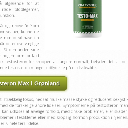
så afgørende for at
f røde blodlegemer,
funktion.
år og tredive år. Som
eronniveauer, kunne de
le mænd vil have en
når de er overvægtige
r. På den anden side
 nogen form for fald
nok testosteron for kroppen at fungere normalt, betyder det, at du 
nne testosteron mangel indflydelse på din livskvalitet.
steron Max i Grønland
ilstrækkelig fokus, nedsat muskelmasse styrke og reduceret sexlyst 
med de forskellige andre lidelser. Symptomerne på testosteron man
gel kan udløses af arvelige forhold, medicinske problemer, eller skader
roblemer i testiklerne eller med kropslig hormon produktion i hjernen.
Klinefelters lidelse.