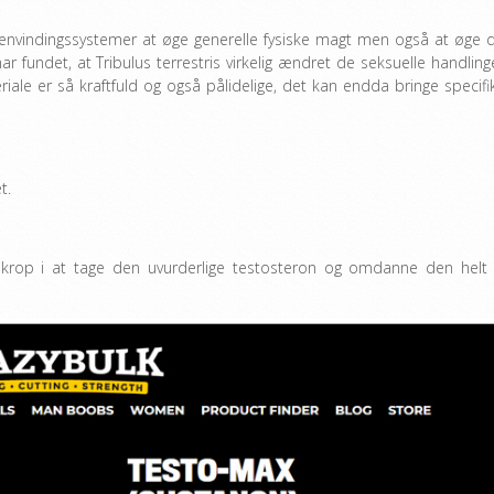
 genvindingssystemer at øge generelle fysiske magt men også at øge 
ar fundet, at Tribulus terrestris virkelig ændret de seksuelle handlinge
iale er så kraftfuld og også pålidelige, det kan endda bringe specifi
t.
 krop i at tage den uvurderlige testosteron og omdanne den helt