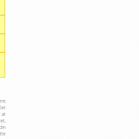
emt
Det
 at
et,
din
tte