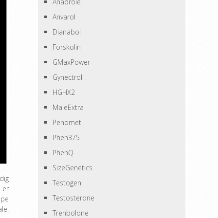
Anadrole
Anvarol
Dianabol
Forskolin
GMaxPower
Gynectrol
HGHX2
MaleExtra
Penomet
Phen375
PhenQ
SizeGenetics
dig
Testogen
 er
Testosterone
lpe
le.
Trenbolone