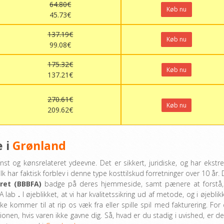
64.80€
Køb nu
45.73€
137.19€
Køb nu
99.08€
175.32€
Køb nu
137.21€
270.61€
Køb nu
209.62€
e i
Grønland
nst og kønsrelateret ydeevne. Det er sikkert, juridiske, og har ekstr
k har faktisk forblev i denne type kosttilskud forretninger over 10 år. 
ret (BBBFA)
badge på deres hjemmeside, samt pænere at forstå,
DA lab
.
I øjeblikket, at vi har kvalitetssikring ud af metode, og i øjeblikk
ikke kommer til at rip os væk fra eller spille spil med fakturering. For 
tionen, hvis varen ikke gavne dig. Så, hvad er du stadig i uvished, er de