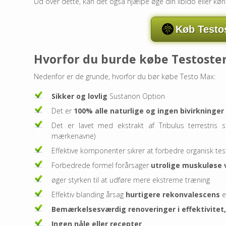
Ud over dette, kan det også hjælpe øge din libido eller kø
Køb Testo
Hvorfor du burde købe Testoste
Nedenfor er de grunde, hvorfor du bør købe Testo Max:
Sikker og lovlig
Sustanon Option
Det er
100% alle naturlige og ingen bivirkninger
Det er lavet med ekstrakt af Tribulus terrestri
mærkenavne)
Effektive komponenter sikrer at forbedre organisk te
Forbedrede formel forårsager
utrolige muskuløse 
øger styrken til at udføre mere ekstreme træning
Effektiv blanding årsag
hurtigere rekonvalescens
e
Bemærkelsesværdig renoveringer i effektivitet,
Ingen nåle eller recepter