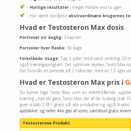
Hurtige resultater
i meget mindre end to uger
Har været opnåelse
ekstraordinære brugernes te
Hvad er Testosteron Max dosis
Portioner str daglig:
3 kapsler
Portioner hver flaske:
30 dage
Foreslåede Usage:
Tag 3 piller med vand omkring 20 m
også træningsprogram. Det optimale skyldes Testo Max opn
Det foreslås en periode på 2 måneder, med en 1,5 uger uden 
Hvad er Testosteron Max pris i
G
Du kunne tage Testo Max som en enkeltstående supplem
træning
,
kan du gøre Testo Max del af din bulking stak. D
giver vi køb 2 få 1 gratis på alle produkter og også Stakke
øjeblikket. og heller ikke glip af vores særtilbud gratis leveri
Testosterone Produkt