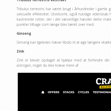
Tribulus terrestris har været brugt i århundreder i gamle
seksuelle effektivitet. Utvivlsomt, også nutidige videnskab h
kastrerede rotter, der i det væsentlige hævder dette mater
punkter tilbage som længe blev tænkt over med.
Ginseng
Ginseng kan ligeledes hæver libido til at øge længere vitalite
Zink
Zink er blevet opdaget at hjælpe med at forhindre din
østrogen, noget du ikke kræve mere af.