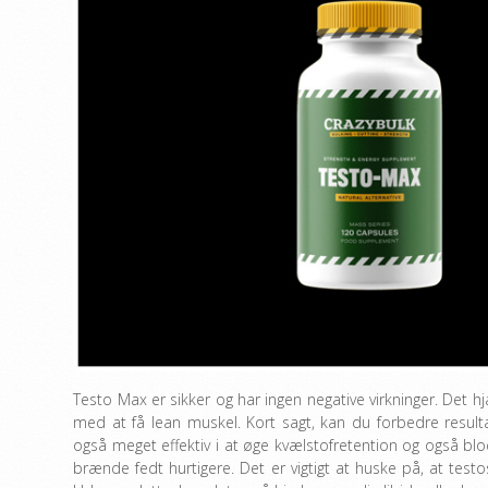
Testo Max er sikker og har ingen negative virkninger. Det 
med at få lean muskel. Kort sagt, kan du forbedre resulta
også meget effektiv i at øge kvælstofretention og også bl
brænde fedt hurtigere. Det er vigtigt at huske på, at te