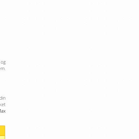
 og
em.
din
ket
Max