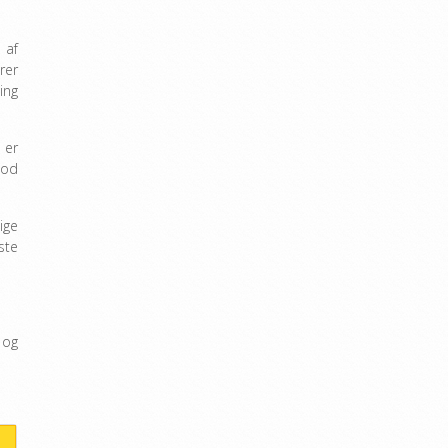
 af
rer
ing
 er
lod
ige
ste
 og