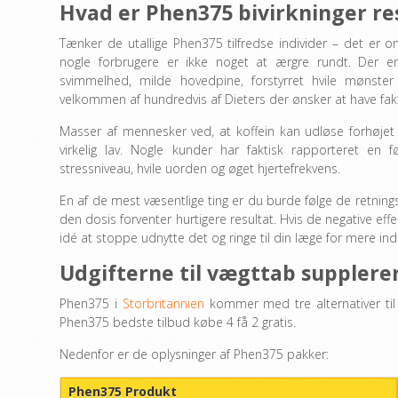
Hvad er Phen375 bivirkninger re
Tænker de utallige Phen375 tilfredse individer – det er 
nogle forbrugere er ikke noget at ærgre rundt. Der er
svimmelhed, milde hovedpine, forstyrret hvile mønster
velkommen af hundredvis af Dieters der ønsker at have fakti
Masser af mennesker ved, at koffein kan udløse forhøjet 
virkelig lav. Nogle kunder har faktisk rapporteret en
stressniveau, hvile uorden og øget hjertefrekvens.
En af de mest væsentlige ting er du burde følge de retnings
den dosis forventer hurtigere resultat. Hvis de negative e
idé at stoppe udnytte det og ringe til din læge for mere inds
Udgifterne til vægttab supplere
Phen375 i
Storbritannien
kommer med tre alternativer til 
Phen375 bedste tilbud købe 4 få 2 gratis.
Nedenfor er de oplysninger af Phen375 pakker:
Phen375 Produkt