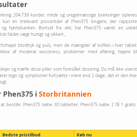
sultater
omkring 204.739 kunder, milde og uregelmæssige bivirkninger opleves
 kun en irrelevant procentdel af Phen375 brugere, der rapporte
 og hjertebanken. Bortset fra det, har Phen375 været en udvikl
sk faldet vægt hurtigt og sikkert
.
forhøjet blodtryk og puls, men de mængder af koffein i hver tablet
 følelse af moderat wooziness, problemer med afføring, højere b
linjer og træffe disse piller som foreslået dosering. Du må ikke overst
ffekter tegn og symptomer fortsætte i mere end 2 dage, det er den fine
igt.
r Phen375 i
Storbritannien
at bestille: Phen375 købe 30 tabletter, Phen375 købe 2 få 1 gratis
Bedste pristilbud
Køb nu