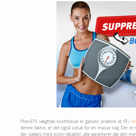
Phen375 vægttab kosttilskud er ganske praktisk at få i
St
denne faktor, er det også udsat for en masse svig. Der er
der sælges med store rabatter, alle garanterer dig den mest 