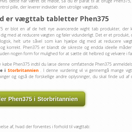
? Hvis dette har været dit møde, så du er parat til at bruge Phen375,
trol pille, der leverer individer den utrolige vægttab.
d er vægttab tabletter Phen375
5 er blot en af ​​de helt nye avancerede wight tab produkter, der 
dig med at reducere vægten og føler vidunderligt. Det er et produkt, 
logisk, helt urte såvel som kan hjælpe dig med at reducere væg
t og korrekt. Phen375 er blandt de sikreste og endda ideelle måder
uden nogen form for mulighed for at sætte dit helbred og velvære i fa
e købe Phen375 indtil du læse denne omfattende Phen375 anmeldels
ne i
Storbritannien
. I denne vurdering vil vi gennemgå mange vigt
kninger og også de forskellige andre oplysninger, du skal finde ud af
ler Phen375 i Storbritannien
lse af, hvad der forventes i forhold til vægttab: