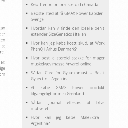
 en
Køb Trenbolon oral steroid i Canada
Bedste sted at få GMAX Power kapsler i
Sverige
kan
Hvordan kan vi finde den ideelle penis
der
extender SizeGenetics i Italien
ten
Hvor kan jeg købe kosttilskud, at Work
 at
PhenQ i Århus Danmark?
re.
Hvor bestille steroid stakke for mager
er:
muskelvæv masse Anvarol online
ige
Sådan Cure for Gynækomasti – Bestil
 om
Gynectrol i Argentina
At købe GMAX Power produkt
tilgængeligt online i Grønland
Sådan Journal effektivt at blive
motiveret
Hvor kan jeg købe MaleExtra i
Argentina?