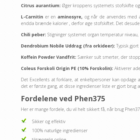
Citrus aurantium:
Øger kroppens systemets stofskifte og 
L-Carnitin
er en
aminosyre,
og når de anvendes med andr
endda brænde kalorier
,
derfor øge stofskiftet. Det desude
Chili peber:
Stigninger systemet organ temperatur niveau, s
Dendrobium Nobile Uddrag (fra orkideer):
Typisk gjort 
Koffein Powder Vandfrit:
Sænker sult smerter, der stoppe
Coleus Forskoli Origin PE (10% Forskolin):
Aktiverer ade
Det Excellents at forklare, at enkeltpersoner kan opdage
det er første gang, at disse ingredienser liste er gjort bru
Fordelene ved Phen375
Her er mange fordele, du vil helt sikkert få, når brug Phen37
Sikker og effektiv
100% naturlige ingredienser
tilgængelig online