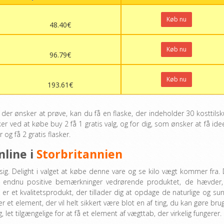
Køb nu
48.40€
Køb nu
96.79€
Køb nu
193.61€
 der ønsker at prøve, kan du få en flaske, der indeholder 30 kosttilsk
ker ved at købe buy 2 få 1 gratis valg, og for dig, som ønsker at få idee
 og få 2 gratis flasker.
nline i
Storbritannien
sig. Delight i valget at købe denne vare og se kilo vægt kommer fra. 
tet endnu positive bemærkninger vedrørende produktet, de hævder,
 er et kvalitetsprodukt, der tillader dig at opdage de naturlige og su
 element, der vil helt sikkert være blot en af ​​ting, du kan gøre brug
let tilgængelige for at få et element af vægttab, der virkelig fungerer.