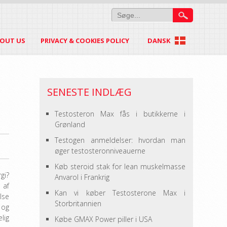
OUT US
PRIVACY & COOKIES POLICY
DANSK
SENESTE INDLÆG
Testosteron Max fås i butikkerne i
Grønland
Testogen anmeldelser: hvordan man
øger testosteronniveauerne
Køb steroid stak for lean muskelmasse
gi?
Anvarol i Frankrig
 af
Kan vi køber Testosterone Max i
lse
Storbritannien
 og
lig
Købe GMAX Power piller i USA