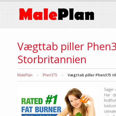
Vægttab piller Phen37
Storbritannien
>
>
MalePlan
Phen375
Vægttab piller Phen375 til
Søger 
Har du
fedtf
tvivls
selvvæ