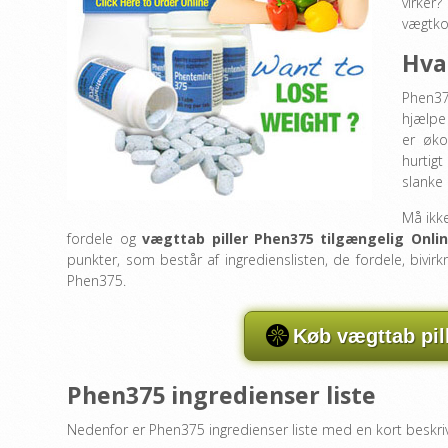
virker
vægtkon
Hva
Phen37
hjælpe 
er øko
hurtig
slanke 
Må ikk
fordele og
vægttab piller Phen375 tilgængelig Onli
punkter, som består af ingredienslisten, de fordele, bivir
Phen375.
Køb vægttab pil
Phen375 ingredienser liste
Nedenfor er Phen375 ingredienser liste med en kort beskrive