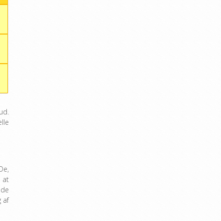
ud.
lle
De,
 at
nde
 af