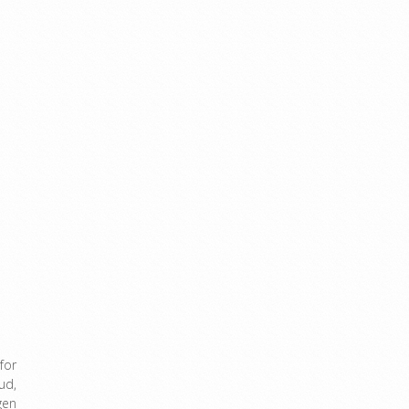
for
ud,
gen