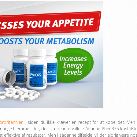
orbritannien
, siden du ikke kræver en recept for at købe det. Men 
 mange hjemmesider, der slæbe intervaller sådanne Phen375 kosttilsk
effektive af resultater. Men i sådanne tilfælde, vil der aldrig være no