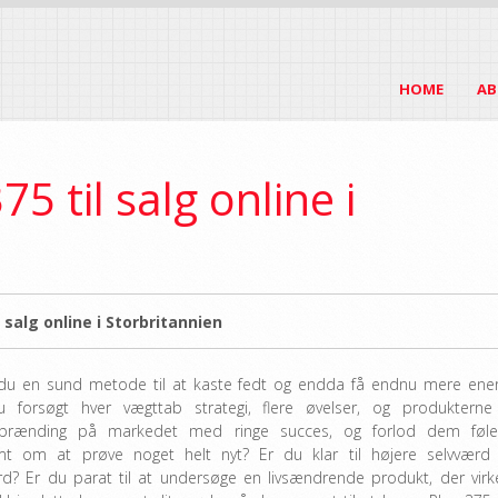
HOME
AB
5 til salg online i
 salg online i Storbritannien
du en sund metode til at kaste fedt og endda få endnu mere ener
 forsøgt hver vægttab strategi, flere øvelser, og produkterne
orbrænding på markedet med ringe succes, og forlod dem føle
omt om at prøve noget helt nyt? Er du klar til højere selvværd
rd? Er du parat til at undersøge en livsændrende produkt, der virke