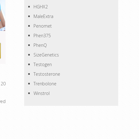
HGHX2
MaleExtra
Penomet
Phen375
PhenQ
SizeGenetics
Testogen
Testosterone
Trenbolone
 20
Winstrol
ved