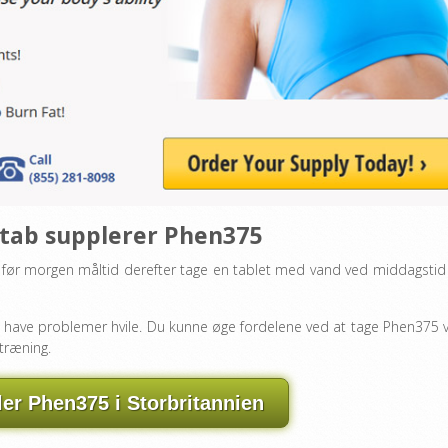
ttab supplerer Phen375
før morgen måltid derefter tage en tablet med vand ved middagstid
il have problemer hvile. Du kunne øge fordelene ved at tage Phen375 
træning.
ler Phen375 i Storbritannien