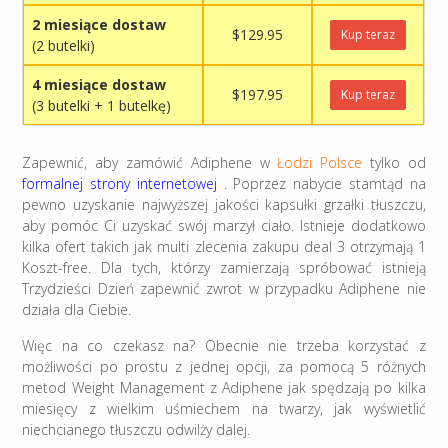
2 miesiące dostaw
$129.95
Kup teraz
(2 butelki)
4 miesiące dostaw
$197.95
Kup teraz
(3 butelki + 1 butelkę)
Zapewnić, aby zamówić Adiphene w
Łodzi Polsce
tylko od
formalnej strony internetowej
. Poprzez nabycie stamtąd na
pewno uzyskanie najwyższej jakości kapsułki grzałki tłuszczu,
aby pomóc Ci uzyskać swój marzył ciało. Istnieje dodatkowo
kilka ofert takich jak multi zlecenia zakupu deal 3 otrzymają 1
Koszt-free. Dla tych, którzy zamierzają spróbować istnieją
Trzydzieści Dzień zapewnić zwrot w przypadku Adiphene nie
działa dla Ciebie.
Więc na co czekasz na? Obecnie nie trzeba korzystać z
możliwości po prostu z jednej opcji, za pomocą 5 różnych
metod Weight Management z Adiphene jak spędzają po kilka
miesięcy z wielkim uśmiechem na twarzy, jak wyświetlić
niechcianego tłuszczu odwilży dalej.