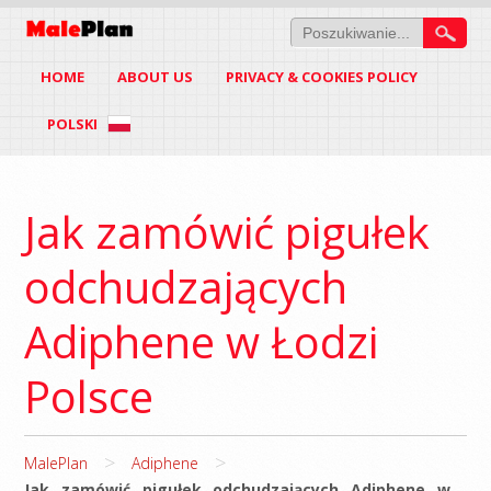
HOME
ABOUT US
PRIVACY & COOKIES POLICY
POLSKI
Jak zamówić pigułek
odchudzających
Adiphene w Łodzi
Polsce
>
>
MalePlan
Adiphene
Jak zamówić pigułek odchudzających Adiphene w