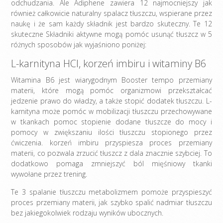
odchudzania. Ale Adiphene zawiera 12 najmocniejszy jak
również całkowicie naturalny spalacz tłuszczu, wspierane przez
naukę i że sam każdy składnik jest bardzo skuteczny. Te 12
skuteczne Składniki aktywne mogą pomóc usunąć tłuszcz w 5
różnych sposobów jak wyjaśniono poniżej:
L-karnityna HCI, korzeń imbiru i witaminy B6
Witamina B6 jest wiarygodnym Booster tempo przemiany
materii, które mogą pomóc organizmowi przekształcać
jedzenie prawo do władzy, a także stopić dodatek tłuszczu. L-
karnityna może pomóc w mobilizacji tłuszczu przechowywane
w tkankach pomoc stopienie dodane tłuszcze do mocy i
pomocy w zwiększaniu ilości tłuszczu stopionego przez
ćwiczenia. korzeń imbiru przyspiesza proces przemiany
materii, co pozwala zrzucić tłuszcz z dala znacznie szybciej. To
dodatkowo pomaga zmniejszyć ból mięśniowy tkanki
wywołane przez trening.
Te 3 spalanie tłuszczu metabolizmem pomoże przyspieszyć
proces przemiany materii, jak szybko spalić nadmiar tłuszczu
bez jakiegokolwiek rodzaju wyników ubocznych.