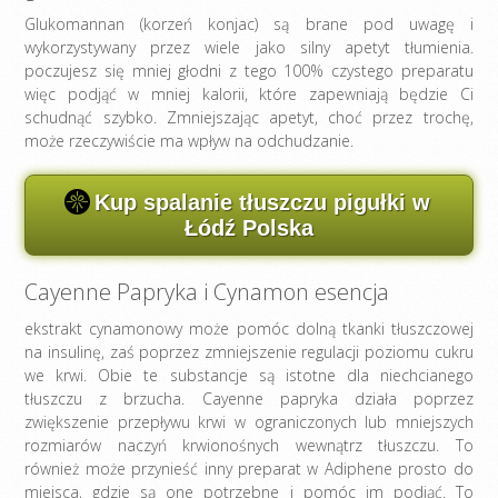
Glukomannan (korzeń konjac) są brane pod uwagę i
wykorzystywany przez wiele jako silny apetyt tłumienia.
poczujesz się mniej głodni z tego 100% czystego preparatu
więc podjąć w mniej kalorii, które zapewniają będzie Ci
schudnąć szybko. Zmniejszając apetyt, choć przez trochę,
może rzeczywiście ma wpływ na odchudzanie.
Kup spalanie tłuszczu pigułki w
Łódź Polska
Cayenne Papryka i Cynamon esencja
ekstrakt cynamonowy może pomóc dolną tkanki tłuszczowej
na insulinę, zaś poprzez zmniejszenie regulacji poziomu cukru
we krwi. Obie te substancje są istotne dla niechcianego
tłuszczu z brzucha. Cayenne papryka działa poprzez
zwiększenie przepływu krwi w ograniczonych lub mniejszych
rozmiarów naczyń krwionośnych wewnątrz tłuszczu. To
również może przynieść inny preparat w Adiphene prosto do
miejsca, gdzie są one potrzebne i pomóc im podjąć. To