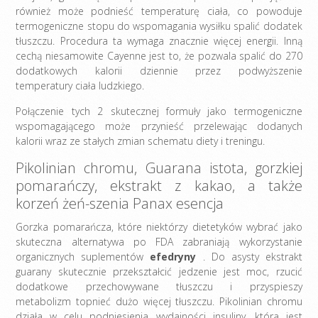
również może podnieść temperaturę ciała, co powoduje
termogeniczne stopu do wspomagania wysiłku spalić dodatek
tłuszczu. Procedura ta wymaga znacznie więcej energii. Inną
cechą niesamowite Cayenne jest to, że pozwala spalić do 270
dodatkowych kalorii dziennie przez podwyższenie
temperatury ciała ludzkiego.
Połączenie tych 2 skutecznej formuły jako termogeniczne
wspomagającego może przynieść przelewając dodanych
kalorii wraz ze stałych zmian schematu diety i treningu.
Pikolinian chromu, Guarana istota, gorzkiej
pomarańczy, ekstrakt z kakao, a także
korzeń żeń-szenia Panax esencja
Gorzka pomarańcza, które niektórzy dietetyków wybrać jako
skuteczna alternatywa po FDA zabraniają wykorzystanie
organicznych suplementów
efedryny
. Do asysty ekstrakt
guarany skutecznie przekształcić jedzenie jest moc, rzucić
dodatkowe przechowywane tłuszczu i przyspieszy
metabolizm topnieć dużo więcej tłuszczu. Pikolinian chromu
działa w celu podniesienia wydajności insuliny, która jest