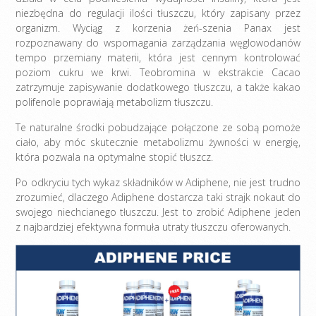
niezbędna do regulacji ilości tłuszczu, który zapisany przez
organizm. Wyciąg z korzenia żeń-szenia Panax jest
rozpoznawany do wspomagania zarządzania węglowodanów
tempo przemiany materii, która jest cennym kontrolować
poziom cukru we krwi. Teobromina w ekstrakcie Cacao
zatrzymuje zapisywanie dodatkowego tłuszczu, a także kakao
polifenole poprawiają metabolizm tłuszczu.
Te naturalne środki pobudzające połączone ze sobą pomoże
ciało, aby móc skutecznie metabolizmu żywności w energię,
która pozwala na optymalne stopić tłuszcz.
Po odkryciu tych wykaz składników w Adiphene, nie jest trudno
zrozumieć, dlaczego Adiphene dostarcza taki strajk nokaut do
swojego niechcianego tłuszczu. Jest to zrobić Adiphene jeden
z najbardziej efektywna formuła utraty tłuszczu oferowanych.