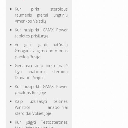
Kur pirkti steroidus
raumenis greitai Jungtinių
Amerikos Valstijų
Kur nusipirkti GMAX Power
tabletes prisijungę
Ar galiu gauti natūralų
žmogaus augimo hormonas
papildą Rusija
Geriausia vieta pirkti masė
įgyti anabolinių steroidų
Dianabol Airijoje
Kur nusipirkti GMAX Power
papildas Rusijoje
Kaip užsisakyti teisines
Winstrol anaboliniai
steroidai Vokietijoje
Kur įsigyti Testosteronas