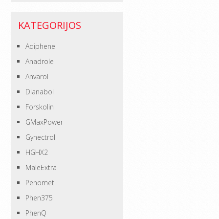
KATEGORIJOS
Adiphene
Anadrole
Anvarol
Dianabol
Forskolin
GMaxPower
Gynectrol
HGHX2
MaleExtra
Penomet
Phen375
PhenQ