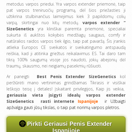
metodus varpos priedui. Yra varpos extender priemonė, taip
pat varpos treniruočių programą, dėl šios priežasties ji
užtikrina stulbinančius laimėjimus kiek 3 papildomų colių
varpą, skirtingai nuo kitų metodų.
varpos extender ”
SizeGenetics
yra kliniškai paremta priemonė, specialiai
sukurta iš aukštos kokybės medžiagų saugaus, comfy ir
natūralios raidos varpos tiek ilgio, taip pat pavaržą. Šis įrankis
atlieka Europos CE sveikatos ir sveikatingumo antspaudą
reiškia, kad ji atitinka griežtus reikalavimus ES. Tai daro tam
tikrą 100% saugumą visoje jos naudoti, jokių abejonių dėl
traumų, skausmo, nei neigiamų pasekmių rūšiuoti.
Ar paneigti
Best Penis Extender SizeGenetics
kol
peržiūrėti mano vertinimas grindžiamas Tikrasis ir visiškai
Ieškojo teisę į detales! Įskaitant privilegijos, Kaip jis veikia,
geriausia vieta įsigyti idealų varpos extender
SizeGenetics rasti internete
Ispanijoje
ir Užbaigti
apžvalga gauti jūsų tikslas, o taip pat norimą varpos plėtros.
Pirkti Geriausi Penis Extender
Ispanijoje