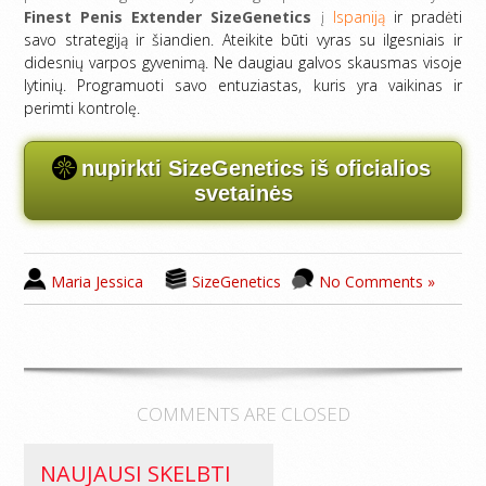
Finest
Penis Extender SizeGenetics
į
Ispaniją
ir pradėti
savo strategiją ir šiandien. Ateikite būti vyras su ilgesniais ir
didesnių varpos gyvenimą. Ne daugiau galvos skausmas visoje
lytinių. Programuoti savo entuziastas, kuris yra vaikinas ir
perimti kontrolę.
nupirkti SizeGenetics iš oficialios
svetainės
Maria Jessica
SizeGenetics
No Comments »
COMMENTS ARE CLOSED
NAUJAUSI SKELBTI