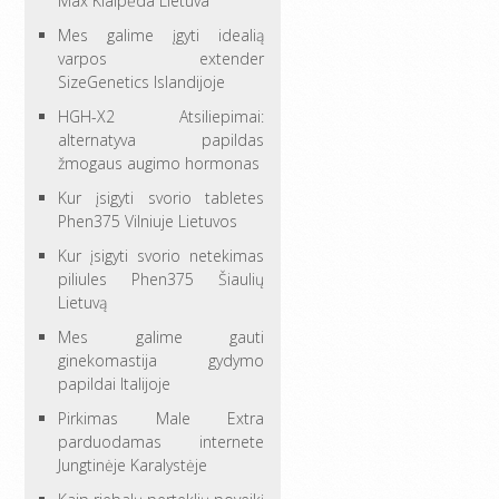
Max Klaipėda Lietuva
Mes galime įgyti idealią
varpos extender
SizeGenetics Islandijoje
HGH-X2 Atsiliepimai:
alternatyva papildas
žmogaus augimo hormonas
Kur įsigyti svorio tabletes
Phen375 Vilniuje Lietuvos
Kur įsigyti svorio netekimas
piliules Phen375 Šiaulių
Lietuvą
Mes galime gauti
ginekomastija gydymo
papildai Italijoje
Pirkimas Male Extra
parduodamas internete
Jungtinėje Karalystėje