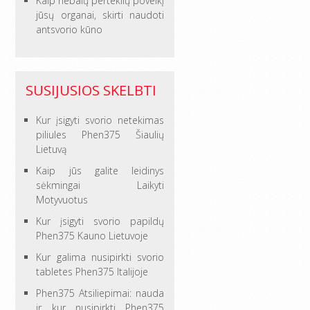
Kaip riebalų perteklių poveikį
jūsų organai, skirti naudoti
antsvorio kūno
SUSIJUSIOS SKELBTI
Kur įsigyti svorio netekimas
piliules Phen375 Šiaulių
Lietuvą
Kaip jūs galite leidinys
sėkmingai Laikyti
Motyvuotus
Kur įsigyti svorio papildų
Phen375 Kauno Lietuvoje
Kur galima nusipirkti svorio
tabletes Phen375 Italijoje
Phen375 Atsiliepimai: nauda
ir kur nusipirkti Phen375