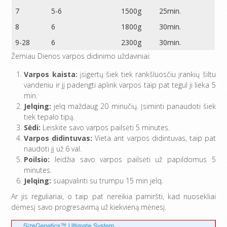
7
5-6
1500g
25min.
8
6
1800g
30min.
9-28
6
2300g
30min.
Žemiau Dienos varpos didinimo uždaviniai:
Varpos kaista:
įsigertų šiek tiek rankšluosčiu įrankių šiltu
vandeniu ir jį padengti aplink varpos taip pat tegul ji lieka 5
min.
Jelqing:
jelq maždaug 20 minučių. Įsiminti panaudoti šiek
tiek tepalo tipą.
Sėdi:
Leiskite savo varpos pailsėti 5 minutes.
Varpos didintuvas:
Vieta ant varpos didintuvas, taip pat
naudoti jį už 6 val.
Poilsio:
leidžia savo varpos pailsėti už papildomus 5
minutes.
Jelqing:
suapvalinti su trumpu 15 min jelq.
Ar jis reguliariai, o taip pat nereikia pamiršti, kad nuosekliai
dėmesį savo progresavimą už kiekvieną mėnesį.