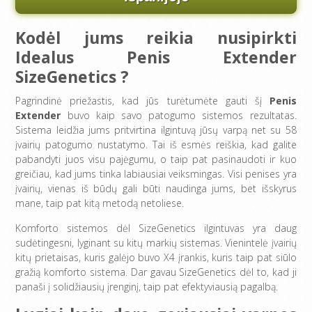
Kodėl jums reikia nusipirkti
Idealus Penis Extender
SizeGenetics ?
Pagrindinė priežastis, kad jūs turėtumėte gauti šį
Penis
Extender
buvo kaip savo patogumo sistemos rezultatas.
Sistema leidžia jums pritvirtina ilgintuvą jūsų varpą net su 58
įvairių patogumo nustatymo. Tai iš esmės reiškia, kad galite
pabandyti juos visu pajėgumu, o taip pat pasinaudoti ir kuo
greičiau, kad jums tinka labiausiai veiksmingas. Visi penises yra
įvairių, vienas iš būdų gali būti naudinga jums, bet išskyrus
mane, taip pat kitą metodą netoliese.
Komforto sistemos dėl SizeGenetics ilgintuvas yra daug
sudėtingesni, lyginant su kitų markių sistemas. Vienintelė įvairių
kitų prietaisas, kuris galėjo buvo X4 įrankis, kuris taip pat siūlo
gražią komforto sistema. Dar gavau SizeGenetics dėl to, kad ji
panaši į solidžiausių įrenginį, taip pat efektyviausią pagalbą.