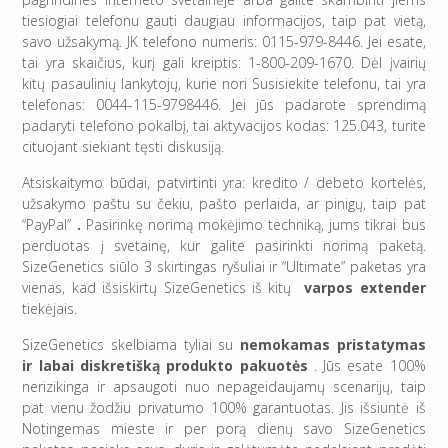
tiesiogiai telefonu gauti daugiau informacijos, taip pat vietą,
savo užsakymą. JK telefono numeris: 0115-979-8446. Jei esate,
tai yra skaičius, kurį gali kreiptis: 1-800-209-1670. Dėl įvairių
kitų pasaulinių lankytojų, kurie nori Susisiekite telefonu, tai yra
telefonas: 0044-115-9798446. Jei jūs padarote sprendimą
padaryti telefono pokalbį, tai aktyvacijos kodas: 125.043, turite
cituojant siekiant tęsti diskusiją.
Atsiskaitymo būdai, patvirtinti yra: kredito / debeto kortelės,
užsakymo paštu su čekiu, pašto perlaida, ar pinigų, taip pat
“PayPal”
.
Pasirinkę norimą mokėjimo techniką, jums tikrai bus
perduotas į svetainę, kur galite pasirinkti norimą paketą.
SizeGenetics siūlo 3 skirtingas ryšuliai ir “Ultimate” paketas yra
vienas, kad išsiskirtų SizeGenetics iš kitų
varpos extender
tiekėjais.
SizeGenetics skelbiama tyliai su
nemokamas pristatymas
ir labai diskretišką produkto pakuotės
. Jūs esate 100%
nerizikinga ir apsaugoti nuo nepageidaujamų scenarijų, taip
pat vienu žodžiu privatumo 100% garantuotas. Jis išsiuntė iš
Notingemas mieste ir per porą dienų savo SizeGenetics