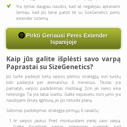
Yra žymiai daugiau naudos, kad aš negalėjau aptariami
žemiau, kad jūs tikrai patirti tik su SizeGenetics penis
extender sistemą.
Pirkti Geriausi Penis Extender
Ispanijoje
Kaip jūs galite išplėsti savo varpą
Paprastai su SizeGenetics?
Jūs turite padaryti tvirtą varpos plėtros strategiją, kuri turėtų
būti padaryta per ateinančius 6 mėnesius. Tikslas yra
pamatyti, varpos padidinimas maždaug 2cm jei nieko eina
neteisinga. Tai yra labai svarbu. Galite nepasieks nors jums yra
naudojami žinutę ilgintuvą, jei jūs neturite planą.
Siūlomas padidėjimas strategija pirmųjų 6 savaičių:
Ar varpos jaukus Prieš montuodami įrankį savo varpą.
Galite išsiaiškinti įvairias priemones padaryti, kad