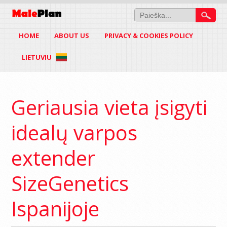
HOME
ABOUT US
PRIVACY & COOKIES POLICY
LIETUVIU
Geriausia vieta įsigyti
idealų varpos
extender
SizeGenetics
Ispanijoje