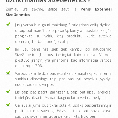
užtikrinamas SizeGenetics ?
Žemiau yra sėkmė, galite gauti iš
Penis Extender
SizeGenetics
:
Jūsų varpa bus gauti maždaug 3 pridėtinės colių dydžio,
o taip pat apie 1 colio pavaržą, kuri yra nuostabi, kai jūs
palyginkite su įvairių kitų produktų, kurie suteikia
optimalų 1 arba 2 pridėjo colių.
Jei jūsų penis yra šiek tiek kampu, po naudojimo
SizeGenetics Jis bus tiesiogiai kaip raketa. Varpos
plėstuvo įrenginį yra įmanoma, kad informacija varpos
derinimą iki 70%.
Varpos tikrai leidžia pasiekti iškelti kraujotaką kuris rems
sunkiau climaxings taip pat pasiūlyti poveikis įvykdyti
nuolat didesnis varpos.
Jūs taip pat patirti galingesnis, taip pat ilgiau erekcija,
todėl jūs tikrai turės dar daugiau laiko vertiname lytinių.
Galiausiai jums bus tikrai suteikti visišką pasitenkinimą ir
pasitenkinimą savo gerbėjas ir taip pat savo sekso
susijusių gyvenimas tikrai perkelti į kitą, lygio per.