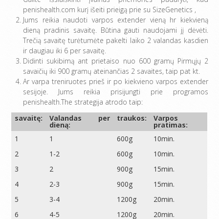
penishealth.com kurį išeiti prieigą prie su SizeGenetics ,
Jums reikia naudoti varpos extender vieną hr kiekvieną
dieną pradinis savaitę. Būtina gauti naudojami jį dėvėti.
Trečią savaitę turėtumėte pakelti laiko 2 valandas kasdien
ir daugiau iki 6 per savaitę.
Didinti sukibimą ant prietaiso nuo 600 gramų Pirmųjų 2
savaičių iki 900 gramų ateinančias 2 savaites, taip pat kt.
Ar varpa treniruotes prieš ir po kiekvieno varpos extender
sesijoje. Jums reikia prisijungti prie programos
penishealth.The strategija atrodo taip:
savaitę:
Valandas per
traukos:
Varpos
dieną:
pratimas:
1
1
600g
10min.
2
1-2
600g
10min.
3
2
900g
15min.
4
2-3
900g
15min.
5
3-4
1200g
20min.
6
4-5
1200g
20min.