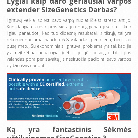
Lygiai kaip daro geriausiai varpos
extender SizeGenetics Darbas?
Ilgintuvą veikia išplėsti savo varpą nuolat išleisti streso ant jo.
Kuo daugiau streso jums vieta juo daug geriau ji veikia. Ir kuo
ilgiau panaudoti, kad tuo didesnę rezultatai. Iš tikrųjų tai yra
rekomenduojama naudoti 6-8 valandas per diena, bent jau
pusę metų. Su ekonominiais ilgintuvai problema yra tai, kad jie
yra neįtikėtinai nepatogiai įdėti. Ir jei jūs tiesiog dirbti į jį iš
valandas pora per savaitę jis nesiruošia padidinti savo varpos
dydžio išvis naudoti.
Ką yra fantastinis Sėkmės