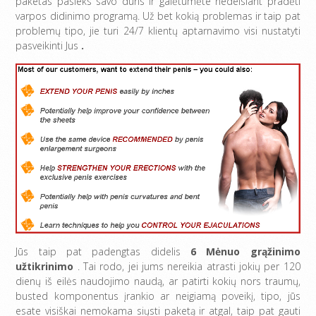
paketas pasieks savo duris ir galėtumėte nedelsiant pradėti
varpos didinimo programą. Už bet kokią problemas ir taip pat
problemų tipo, jie turi 24/7 klientų aptarnavimo visi nustatyti
pasveikinti Jus
.
Jūs taip pat padengtas didelis
6 Mėnuo grąžinimo
užtikrinimo
. Tai rodo, jei jums nereikia atrasti jokių per 120
dienų iš eilės naudojimo naudą, ar patirti kokių nors traumų,
busted komponentus įrankio ar neigiamą poveikį, tipo, jūs
esate visiškai nemokama siųsti paketą ir atgal, taip pat gauti