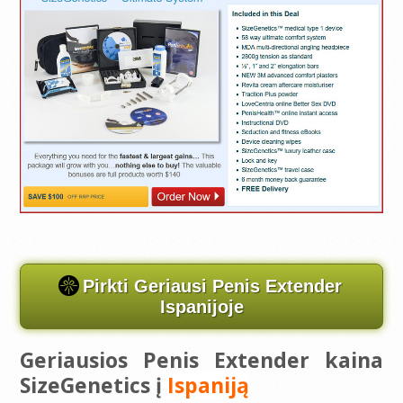
Pirkti Geriausi Penis Extender
Ispanijoje
Geriausios Penis Extender kaina
SizeGenetics į
Ispaniją