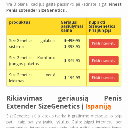
Yra 3 planai, kad jūs galite pasirinkti, jei ketinate įsigyti
Finest
Penis Extender SizeGenetics
,
produktas
Geriausi
nupirkti
pasiūlymai
SizeGenetics
Kaina
Prisijungęs
SizeGenetics galutinis
$ 498,95
Pirkti internetu
sistema
$ 398,95
SizeGenetics Komforto
$ 349,95
Pirkti internetu
įrangos paketas
SizeGenetics vertė
$ 199,95
Pirkti internetu
leidimas
Rikiavimas geriausią Penis
Extender SizeGenetics į
Ispaniją
SizeGenetics siūlo kitokia tvarka ir grąžinimo metodus, o taip
pat ji taip pat yra įvairių ryšulius. Galite įsigyti internetu, per
pagrindines interneto svetainėje arba galite skambinti jiems