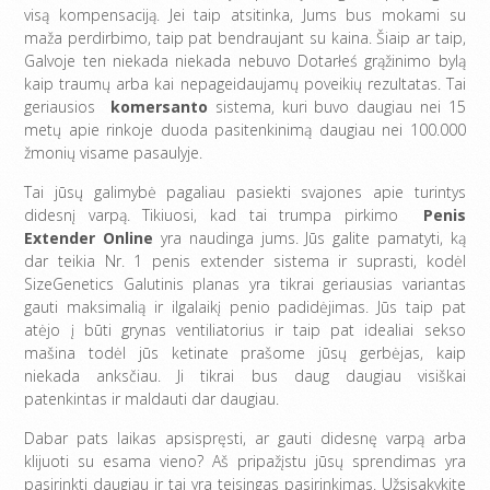
visą kompensaciją. Jei taip atsitinka, Jums bus mokami su
maža perdirbimo, taip pat bendraujant su kaina. Šiaip ar taip,
Galvoje ten niekada niekada nebuvo Dotarłeś grąžinimo bylą
kaip traumų arba kai nepageidaujamų poveikių rezultatas. Tai
geriausios
komersanto
sistema, kuri buvo daugiau nei 15
metų apie rinkoje duoda pasitenkinimą daugiau nei 100.000
žmonių visame pasaulyje.
Tai jūsų galimybė pagaliau pasiekti svajones apie turintys
didesnį varpą. Tikiuosi, kad tai trumpa pirkimo
Penis
Extender Online
yra naudinga jums. Jūs galite pamatyti, ką
dar teikia Nr. 1 penis extender sistema ir suprasti, kodėl
SizeGenetics Galutinis planas yra tikrai geriausias variantas
gauti maksimalią ir ilgalaikį penio padidėjimas. Jūs taip pat
atėjo į būti grynas ventiliatorius ir taip pat idealiai sekso
mašina todėl jūs ketinate prašome jūsų gerbėjas, kaip
niekada anksčiau. Ji tikrai bus daug daugiau visiškai
patenkintas ir maldauti dar daugiau.
Dabar pats laikas apsispręsti, ar gauti didesnę varpą arba
klijuoti su esama vieno? Aš pripažįstu jūsų sprendimas yra
pasirinkti daugiau ir tai yra teisingas pasirinkimas. Užsisakykite