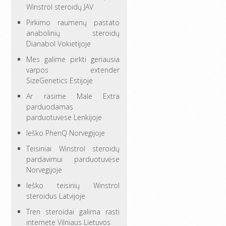
Winstrol steroidų JAV
Pirkimo raumenų pastato
anabolinių steroidų
Dianabol Vokietijoje
Mes galime pirkti geriausia
varpos extender
SizeGenetics Estijoje
Ar rasime Male Extra
parduodamas
parduotuvėse Lenkijoje
Ieško PhenQ Norvegijoje
Teisiniai Winstrol steroidų
pardavimui parduotuvėse
Norvegijoje
Ieško teisinių Winstrol
steroidus Latvijoje
Tren steroidai galima rasti
internete Vilniaus Lietuvos