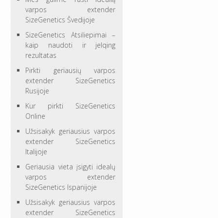
varpos extender
SizeGenetics Švedijoje
SizeGenetics Atsiliepimai –
kaip naudoti ir jelqing
rezultatas
Pirkti geriausių varpos
extender SizeGenetics
Rusijoje
Kur pirkti SizeGenetics
Online
Užsisakyk geriausius varpos
extender SizeGenetics
Italijoje
Geriausia vieta įsigyti idealų
varpos extender
SizeGenetics Ispanijoje
Užsisakyk geriausius varpos
extender SizeGenetics