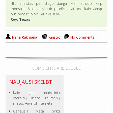
liftu atleistas per stogo danga. Man atrodo, kaip
monstras šioje dalykų (ir pradžioje atrodo kaip vieną),
bus pradėti pirkti vėl ir vėl ir vėl.
Roy, Texas
Ivana Rukmana
winstrol
No Comments »
COMMENTS ARE CLOSED
NAUJAUSI SKELBTI
Kaip gauti anabolinių
steroidų liesos raumenų
masės Anvarol internete
Geriausia vieta pirkti