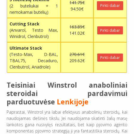
141.75€
(2 buteliukai + 1
Pirkti dabar
94.50€
nemokamai butelių)
Cutting Stack
163.89€
(Anvarol, Testo Max,
Pirkti dabar
141.02€
Winidrol, Clenbutrol)
Ultimate Stack
(Testo-Max, D-BAL,
270.61€
Pirkti dabar
TBAL75, Decaduro,
209.62€
Clenbutrol, Anadrole)
Teisiniai Winstrol anaboliniai
steroidai pardavimui
parduotuvėse
Lenkijoje
Paprastai, Winstrol yra labai efektyvus anabolinių steroidų, kai
naudojamas dešinės tikslu. Jei naudojama skatinti žalią masę
lankotės gana nusivylęs rezultatais, bet kaip pjovimo agento
komponentas pjovimo strategiją ji yra fantastiška steroidų. Kai