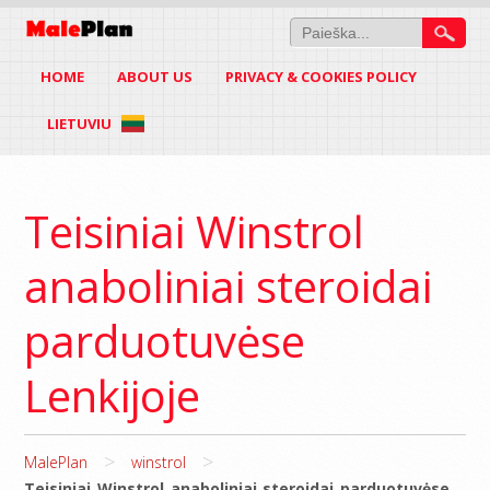
HOME
ABOUT US
PRIVACY & COOKIES POLICY
LIETUVIU
Teisiniai Winstrol
anaboliniai steroidai
parduotuvėse
Lenkijoje
>
>
MalePlan
winstrol
Teisiniai Winstrol anaboliniai steroidai parduotuvėse