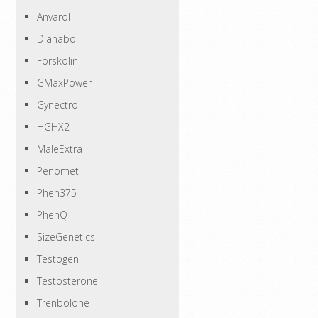
Anvarol
Dianabol
Forskolin
GMaxPower
Gynectrol
HGHX2
MaleExtra
Penomet
Phen375
PhenQ
SizeGenetics
Testogen
Testosterone
Trenbolone