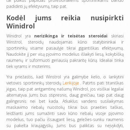
tai puikus papildas profesionaliems sportininkams bando
padidinti jų efektyvumą, taip pat.
Kodėl jums reikia nusipirkti
Winidrol
Winidrol yra
nerizikinga ir teisėtas steroidai
skiriasi
Winstrol, steroidų naudojamas kūno statybininkai ir
sportininkų visame pasaulyje tikrai gigantiškas efektyvumą.
Naudokite jį per visą pjovimo modelius išlaikyti liesą, kokybišką
raumenų ir suformuoti geriausią pakrantę kūną. Idealiai tinka
tiek vyrams ir moterims.
Yra priežastis, kad Winstrol yra galimybe kelio, o lankytini
vietovės sportininkų steroidų
Lenkijoje
. Patirtis pati titaniškas
jėgas, taip pat antgamtinę našumą Winidrol, jos visiškai legaliai
alternatyva. Jums bus stipresnis, daug greičiau, taip pat daug
galingesnis nei bet kada. Atkaklus vandens susilaikymas
maskavimo riebalų nuostolių tikrai bus praeities taškas,
leidžianti jums sumažinti savo kūno riebalų visoje pjovimo
modelius, tuo pačiu išsaugant liesą, geležies-sunku raumenis
su pakelta kraujagyslių. Jums bus paliktas su neįvykdyti,