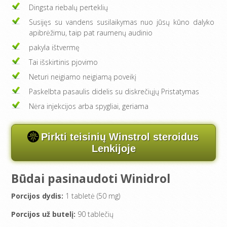
Dingsta riebalų perteklių
Susijęs su vandens susilaikymas nuo jūsų kūno dalyko
apibrėžimu, taip pat raumenų audinio
pakyla ištvermę
Tai išskirtinis pjovimo
Neturi neigiamo neigiamą poveikį
Paskelbta pasaulis didelis su diskrečiųjų Pristatymas
Nėra injekcijos arba spygliai, geriama
Pirkti teisinių Winstrol steroidus
Lenkijoje
Būdai pasinaudoti Winidrol
Porcijos dydis:
1 tabletė (50 mg)
Porcijos už butelį:
90 tablečių