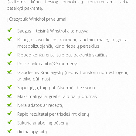
iškaltomis kūno tiesiog prinokusių konkurentams arba
pataikyti pakrantę.
Į Crazybulk Winidrol privalumai
Saugus ir teisinė Winstrol alternatyva
Išsaugo savo liesos raumenų audinio masę, o greitai
metabolizuojančių kūno riebalų perteklius
Ripped konkurentai taip pat pakrantė skaičius
Rock-sunku apibrėžė raumenys
Glaudesnis Kraujagyslių (nebus transformuoti estrogenų
ar pilvo pūtimas)
Super jėga, taip pat ištvermės be svorio
Maksimali galia, greitis taip pat judrumas
Nėra adatos ar receptų
Rapid rezultatai per trisdešimt dienų
Sukuria anabolinę būseną
didina apykaitą