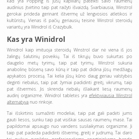
kad yra Popping iš jūsų kapiliarų pateikti savo raumenų
audinius įtvirtino taip pat raižyti išvaizdą. Svarbiausia, Winstrol
gerokai prideda gerinant ištvermę už lengvosios atletikos ir
kultūristų. Vienas iš pačių geriausių teisinė Winstrol steroidų
variantų yra Winidrol iš Crazybulk.
Kas yra Winidrol
Winidrol kaip imituoja steroidų Winstrol dar nė viena iš jos
žalingų šalutinių poveikių. Tai iš tikrųjų buvo sukurtas po
daugelio metų tyrimų, taip pat tyrimų. Winstrol sukuria
anabolinę būseną savo kūną ir taip pat didina jūsų medžiagų
apykaitos procesą. Tai kelia jūsų kūno daug geriau valstybės
deginti riebalus, taip pat žymiai padidinti greitį, vikrumą, taip
pat ištvermės. Jis skrenda riebalų išlaikant liesą raumenų
audinį organizme. Winidrol tabletės yra
efektyviausia Winstrol
alternatyva
nuo rinkoje.
Tai išskirtinis sumažinti modeliai, taip pat gali padėti jums
gauti liesos, sunku taip pat visiškai sausas raumenų masė. Tai
papildomai apsaugo nuo vandens susilaikymas organizme. Ji
taip pat padeda padidinti ištvermę, greitį ir judrumą. Tai daro