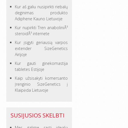
Kur aš galiu nusipirkti riebalų
deginimas produkto
Adiphene Kauno Lietuvoje
Kur nupirkti Tren anaboliniÅ³
steroidÅ³ internete
Kur įsigyti geriausią varpos
extender SizeGenetics
Airijoje
Kur gauti ginekomastija
tabletes Estijoje
Kaip užsisakyti komersanto
Įrenginio SizeGenetics į
Klaipėda Lietuvoje
SUSIJUSIOS SKELBTI
Mes galime rasti idealią