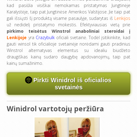
kad pasiūla visiškai nemokamas pristatymas Jungtinėje
Karalystėje, taip pat Jungtinėse Amerikos Valstijose. Jie taip pat
gali išsiųsti šį produktą visame pasaulyje, sudarytas iš
Lenkijos
už nedidelį pristatymo mokestis. Efektyviausias vietą prie
pirkimo teisėtus Winstrol anaboliniai steroidai į
Lenkijoje
yra
Crazybulk
oficiali svetainė. Todėl įsitikinkite, kad
gauti winsol tik oficialioje svetainėje norėdami gauti pradinius
Winstrol alternatyvas elementus su idealiu biudžeto
draugiškas kainą sudaro daugybę apdovanojimų, taip pat
kainų sumažinimo.
Pirkti Winidrol iš oficialios
svetainės
Winidrol vartotojų peržiūra