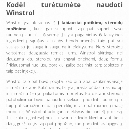
Kodėl turėtumėte naudoti
Winstrol
Winstrol yra tik vienas iš
į
labiausiai patikimų steroidų
mažinimo
, kuris gali sustiprinti taip pat stiprinti savo
raumenų audinį ir ištvermę. Jis yra pagamintas iš lankytinos
ingredientų sąrašas klinikinės bendruomenės, taip pat yra
susijęs su jo saugą ir saugumą ir efektyvumą. Nors steroidų
vartojimas daugiausia remiasi jums, Winstrol, skirtingai nei
dauguma kitų steroidų yra lengvai prieinami, daug formų.
Priklausomai nuo Jūsų poreikių, galite pasirinkti tarp tabletes ir
taip pat injekcijų.
Winstrol taip pat buvo įrodyta, kad būti labai patikimas visoje
sumažinti etape. Kultūrizmas, tai yra įprasta būdas masinio up
ir sumažinti žemyn pakaitomis modelius. Po dieta ir steroidų
patobulinimai buvo panaudoti siekiant padidinti raumenų ir
taip pat sumažino riebalų perteklių ir taip pat raumenų masę
modelius, Winstrol atrado gana efektyvus didinant šį procesą.
Tai skatina greitesnį nuleisti svorio ir leido klientui tapti liesa
daug greičiau. Jis taip pat pripažino, kad padidinti kraujagyslių,