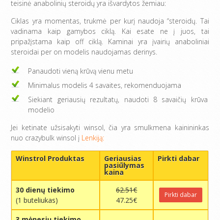
teisinė anabolinių steroidų yra išvardytos žemiau:
Ciklas yra momentas, trukmė per kurį naudoja “steroidų. Tai
vadinama kaip gamybos ciklą. Kai esate ne į juos, tai
pripažįstama kaip off ciklą. Kaminai yra įvairių anaboliniai
steroidai per on modelis naudojamas derinys.
Panaudoti vieną krūvą vienu metu
Minimalus modelis 4 savaites, rekomenduojama
Siekiant geriausių rezultatų, naudoti 8 savaičių krūva
modelio
Jei ketinate užsisakyti winsol, čia yra smulkmena kainininkas
nuo crazybulk winsol į
Lenkiją:
Winstrol Produktas
Geriausias
Pirkti dabar
pasiūlymas
kaina
30 dienų tiekimo
62.51€
Pirkti dabar
(1 buteliukas)
47.25€
3 mėnesių tiekimo