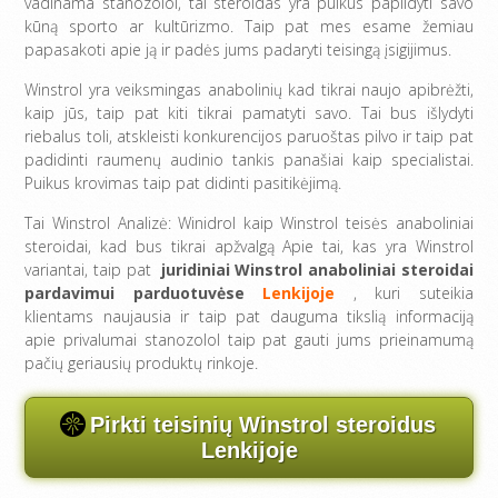
vadinama stanozolol, tai steroidas yra puikus papildyti savo
kūną sporto ar kultūrizmo. Taip pat mes esame žemiau
papasakoti apie ją ir padės jums padaryti teisingą įsigijimus.
Winstrol yra veiksmingas anabolinių kad tikrai naujo apibrėžti,
kaip jūs, taip pat kiti tikrai pamatyti savo. Tai bus išlydyti
riebalus toli, atskleisti konkurencijos paruoštas pilvo ir taip pat
padidinti raumenų audinio tankis panašiai kaip specialistai.
Puikus krovimas taip pat didinti pasitikėjimą.
Tai Winstrol Analizė: Winidrol kaip Winstrol teisės anaboliniai
steroidai, kad bus tikrai apžvalgą Apie tai, kas yra Winstrol
variantai, taip pat
juridiniai Winstrol anaboliniai steroidai
pardavimui parduotuvėse
Lenkijoje
, kuri suteikia
klientams naujausia ir taip pat dauguma tikslią informaciją
apie privalumai stanozolol taip pat gauti jums prieinamumą
pačių geriausių produktų rinkoje.
Pirkti teisinių Winstrol steroidus
Lenkijoje