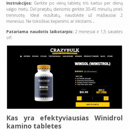
Instrukcijos:
Gerkite po vieną tabletę tris kartus per dieną
valgio metu. Dėl pratybų dienomis gerkite 30-45 minučių prieš
treniruotę. Ideal rezultatų, naudokite už mažiausiai 2
mėnesius. Ne toksiškas kepenims ar inkstams
.
Patariama naudotis laikotarpis:
2 mėnesiai ir 1,5 savaites
off.
Kas yra efektyviausias Winidrol
kamino tabletes