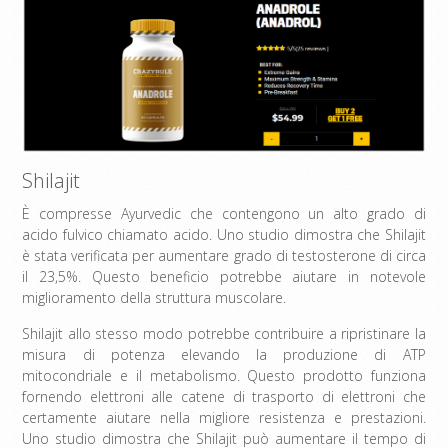
Shilajit
È compresse Ayurvedic che contengono un alto grado di
acido fulvico chiamato acido. Uno studio dimostra che Shilajit
è stata verificata per aumentare grado di testosterone di circa
il 23,5%. Questo beneficio potrebbe aiutare in notevole
miglioramento della struttura muscolare.
Shilajit allo stesso modo potrebbe contribuire a ripristinare la
misura di potenza elevando la produzione di ATP
mitocondriale e il metabolismo. Questo prodotto funziona
fornendo elettroni alle catene di trasporto di elettroni che
certamente aiutare nella migliore resistenza e prestazioni.
Uno studio dimostra che Shilajit può aumentare il tempo di