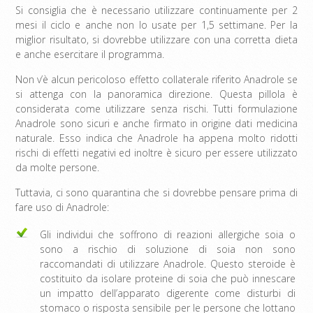
Si consiglia che è necessario utilizzare continuamente per 2
mesi il ciclo e anche non lo usate per 1,5 settimane. Per la
miglior risultato, si dovrebbe utilizzare con una corretta dieta
e anche esercitare il programma.
Non v’è alcun pericoloso effetto collaterale riferito Anadrole se
si attenga con la panoramica direzione. Questa pillola è
considerata come utilizzare senza rischi. Tutti formulazione
Anadrole sono sicuri e anche firmato in origine dati medicina
naturale. Esso indica che Anadrole ha appena molto ridotti
rischi di effetti negativi ed inoltre è sicuro per essere utilizzato
da molte persone.
Tuttavia, ci sono quarantina che si dovrebbe pensare prima di
fare uso di Anadrole:
Gli individui che soffrono di reazioni allergiche soia o
sono a rischio di soluzione di soia non sono
raccomandati di utilizzare Anadrole. Questo steroide è
costituito da isolare proteine ​​di soia che può innescare
un impatto dell’apparato digerente come disturbi di
stomaco o risposta sensibile per le persone che lottano