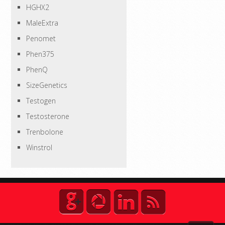
HGHX2
MaleExtra
Penomet
Phen375
PhenQ
SizeGenetics
Testogen
Testosterone
Trenbolone
Winstrol