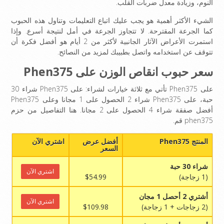
النوم، وزيادة معدل ضربات القلب.
الشيء الأكثر أهمية هو يجب عليك اتباع التعليمات وتناول هذه الحبوب
كما الجرعة المقترحة. لا تتجاوز الجرعة في أمل لنتيجة أسرع. وإذا
استمرت الأعراض الآثار الجانبية لأكثر من 2 أيام هو أفضل فكرة أن
تتوقف عن استخدامه واتصل بطبيبك لمزيد من النصائح.
سعر حبوب انقاص الوزن على Phen375
على Phen375 تأتي مع ثلاثة خيارات لشراء: على Phen375 شراء 30
حبة، على Phen375 شراء 2 الحصول على 1 مجانا وعلى Phen375
أفضل صفقة شراء 4 الحصول على 2 مجانا. هنا التفاصيل من حزم
phen375 قم.
المنتج Phen375
أفضل عرض
اشتري الآن
السعر
شراء 30 حبة
اشتري الآن
(1 زجاجة)
$54.99
أشتري 2 أحصل 1 مجان
اشتري الآن
(2 زجاجات + 1 زجاجة)
$109.98