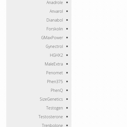
Anadrole
Anvarol
Dianabol
Forskolin
GMaxPower
Gynectrol
HGHX2
MaleExtra
Penomet
Phen375
PhenQ
SizeGenetics
Testogen
Testosterone
Trenbolone