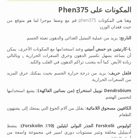
المكونات على Phen375
وهنا هي المكونات phen375 قم مع وصفا موجزا لما هو متوقع من
حيث فقدان الوزن:
النارنج:
يزيد من عملية التمثيل الغذائي والدهون تعبئة الجسم.
L-كارنيتين
هو
حمض أميني
وعند استخدامها مع المكونات الأخرى، يمكن
أن يساعد يسهل تكسير الدهون وحرق السعرات الحرارية
،
وبالتالي
زيادة الأيض. كما أنه يتجنب تراكم الدهون في القلب والكبد.
فلفل حريف:
يزيد من درجة حرارة الجسم بحيث يمكنك حرق المزيد
من السعرات الحرارية.
Dendrobium نوبيل استخراج (من بساتين الفاكهة):
يشيع استخدامها
لتحسين الهضم.
الكافيين مسحوق اللامائية:
يقلل من آلام الجوع التي يمنعك إلى يشتهون
الطعام.
كوليوس Forskolii الجذر البولي ايثيلين (10٪ Forskolin):
ينشط
أدينيليل محلقة وتثير مستويات دوري امبير في مجموعة واسعة من