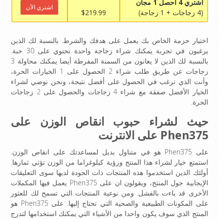
أشتري 4 أحصل 1 مجان
اشتري الآن
(4 زجاجات + 1 زجاجة)
$219.99
اختيار حزمة الخاص بك يعمل على هدفك والشرط. بالنسبة لك الذين
يرغبون في تجربة يمكنك شراء زجاجة واحدة تحتوي على 30 حبة.
بالنسبة لك الذين لا يعانون من السمنة المفرطة أيضا يمكنك محاولة 3
زجاجات عن طريق طلب شراء 2 الحصول على 1 الخيارات الحرة،
وأنت الذي ترغب في الحصول على أفضل نتيجة، ونحن نوصي لشراء
الخيار الأفضل صفقة مع شراء 4 زجاجات والحصول على 2 زجاجات
الحرة.
حيث لشراء
حبوب انقاص الوزن
على
Phen375 على الانترنت
على Phen375 هو في متناول بديل لمساعدتك على انقاص الوزن.
استمتع خيار لشراء هذا المنتج ورؤية كيلوغراما من الوزن تؤتي ثمارها.
أولئك الذين استخدموا هذه المنتجات ذات الجودة لديها سوى التعليقات
الإيجابية حول المنتج، ويقولون ان على Phen375 يعمل فيها المكملات
الأخرى قد باءت بالفشل. ومن نوعية المنتجات التي تسمح لك للعثور
على المكونات الطبيعية والصحية التي تحتاج إليها. على Phen375 هو
المنتج الذي سوف يكون واحدا من الأشياء التي يمكنك استخدامها لتدرج