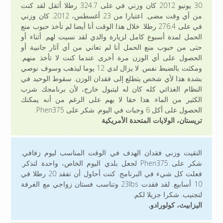
30 يونيو 2012 كان وزني في على 324.7 رطلا أثقل لقد كنت
من أي وقت مضى. اعتبارا من 23 أغسطس، 2012. كان وزني
في على 276.4 رطلا. خلال هذا الوقت أنا أيضا لم تأخذ حبوب منع
الحمل لمدة أسبوع كامل لزيارة والدي لقد نسيت لهم. أثناء أو
حتى من حبوب منع الحمل أنا لم تعاني من أي آثار جانبية أو
الحصول على أي الوزن مرة أخرى عندما كنت لا تأخذ منهم.
ومكثت بالضبط نفس. لا يزال لدي 12 يوما ليذهب وسوف نوصي
بشدة هذا لأي شخص يتطلع إلى فقدان الوزن. سقوط الوحيد في
النظام الغذائي كله كان له ليتبول خارج، لأن برنامجك شرب
الكثير من الماء. هذا حقا لا يهم على الرغم من أنه يمكنك
الحصول على أكل 6 وجبات في اليوم. شكر على Phen375.
تريستان، الولايات المتحدة الأمريكية
التقيت وزني فقدان الهدف في الوقت المناسب ليوم زفافي.
شكر على Phen375 لجعل بلدي اليوم الخاص، واحدة لتذكر.
فعلت كل شيء في البرنامج. كنت أحاول أن تفقد 20 رطلا في
10 أسابيع. لقد فقدت 23lbs وتناسب فستان زواجي مع الغرفة
لتجنيب. شكرا جزيلا لكم.
اليزابيث، كولورادو.