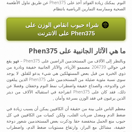
النوم. يمكنك زيادة الفوائد أخذ على Phen375 عن طريق تناول الأطعمة
الصحية وممارسة التمارين الرياضية بانتظام.
شراء حبوب انقاص الوزن على
Phen375 على الانترنت
ما هي الآثار الجانبية على Phen375
وبالنظر إلى الآلاف من المستخدمين الراضين على Phen375 – فهو يقع
في حوالي 204739 مصممو الأزياء، والآثار الجانبية خفيفة ونادرة من
ذوي الخبرة من قبل بعض المستهلكين هي شيء يدعو للقلق. لا يوجد
سوى نسبة مئوية ضئيلة من المستخدمين على Phen375 الذين يبلغون
عن والدوخة، والصداع خفيفة واضطراب نمط النوم وخفقان. وفضلا عن
ذلك، فقد كان على Phen375 انفراجة في استقباله الآلاف من ديتر
الذين يرغبون في فقد الوزن بسرعة وأمان
.
معظم الناس على بينة من حقيقة أن الكافيين يمكن أن يسبب زيادة في
ضغط الدم ومعدل ضربات القلب، ولكن كميات من الكافيين في كل
حبوب منع الحمل منخفضة حقا. وذكرت بعض المستخدمين شعور دوخة
خفيفة، مشاكل مع البراز، وارتفاع مستويات ضغط الدم، واضطراب