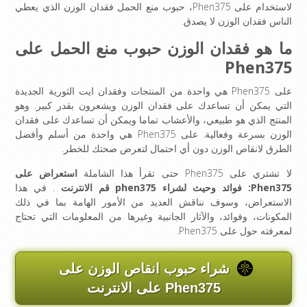
لاستخدام على Phen375، حبوب منع الحمل فقدان الوزن الذي يعطي
الناس فقدان الوزن لا يصدق.
ما هو فقدان الوزن حبوب منع الحمل على
Phen375
على Phen375 هي واحدة من المنتجات وفقدان ايت الثورية الجديدة
التي يمكن أن تساعدك على فقدان الوزن ويشعرون بقدر كبير. وهو
المنتج الذي هو طبيعي، والأعشاب تماما ويمكن أن تساعدك على فقدان
الوزن بسرعة وفعالية. على Phen375 هي واحدة من أسلم وأفضل
الطرق لانقاص الوزن دون أي احتمال لتعرض صحتك للخطر.
لا تشتري على Phen375 حتى تقرأ هذا الشاملة
استعراض على
Phen375: فوائد وحيث لشراء phen375 قم الانترنت
. في هذا
الاستعراض، وسوف نناقش العديد من الأمور الهامة بما في ذلك
المكونات، وفوائد، والآثار الجانبية وغيرها من المعلومات التي تحتاج
لمعرفته حول على Phen375.
شراء حبوب انقاص الوزن على
Phen375 على الانترنت