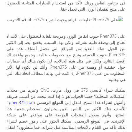
في برنامج انقاص وزنك. تأكد من استخدام الخيارات المتاحة للحصول
على منتج لفقدان الوزن التي تعمل حقا.
على Phen375 حبوب انقاص الوزن ومريحة للغاية للحصول على لأنك لا
تحتاج إلى وصفة طبية لشرائه. ولكن لهذا السبب، يخضع أيضا إلى الكثير
من الحيل. هناك العديد من المواقع التي تحمل أصناف هذه على
Phen375 حبوب الحمية، وتباع مع خصومات عالية، وجميع واعدة لك
أفضل النتائج. ولكن في مثل هذه الحالات، لن يكون هناك أي ضمانات
حول حقيقية أو وهمية من على Phen375. وأنك لن يكون لها الأثر
المطلوب من على Phen375، إذا كنت في نهاية المطاف اتخاذ تلك التي
هي وهمية.
يمكنك شراء كايسي 375 في وول مارت، GNC وغيرها من محلات
المكملات المحلية؟ حسنا الجواب هو لا. إذا كنت تبحث عن أنسب طريقة
وأسهل لشراء هذا المنتج، انتقل إلى
الموقع الرسمي
phen375.com
.
للأسف هناك الكثير من الناس الذين يحاولون استخدام شعبية هذا
المنتج، وأنهم يبيعون المنتجات المزيفة على مواقعها على شبكة
الإنترنت. في الموقع الرسمي، يمكنك العثور على رموز خصم لشراء
لذلك تأكد من القيام بالأبحاث المناسبة قبل شرائه. فما تنتظرون؟ انتقل