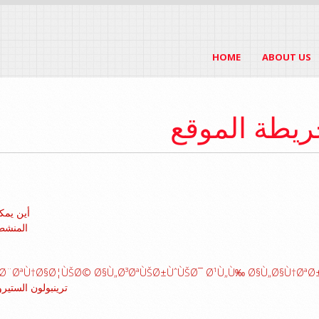
HOME
ABOUT US
أين يمك
المنشطا
§Ø¨ØªÙ†Ø§Ø¦ÙŠØ© Ø§Ù„Ø³ØªÙŠØ±ÙˆÙŠØ¯ Ø¹Ù„Ù‰ Ø§Ù„Ø§Ù†ØªØ
ترينبولون الستير