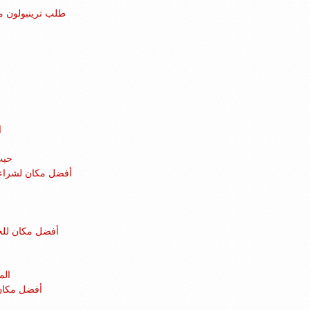
طلب ترينبولون مد
ك
ا
حيث
أفضل مكان لشراء ا
أفضل مكان للح
الم
أفضل مكان 