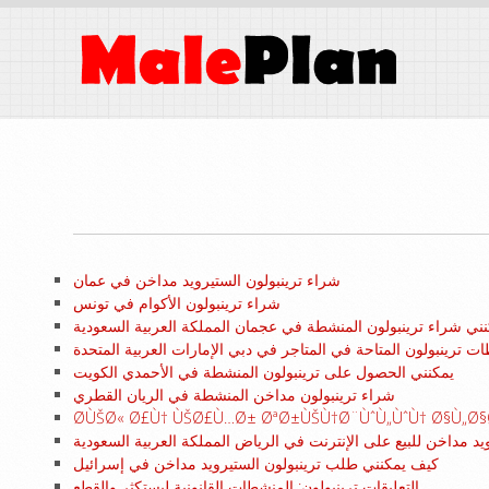
شراء ترينبولون الستيرويد مداخن في عمان
شراء ترينبولون الأكوام في تونس
نني شراء ترينبولون المنشطة في عجمان المملكة العربية السعودية
ت ترينبولون المتاحة في المتاجر في دبي الإمارات العربية المتحدة
يمكنني الحصول على ترينبولون المنشطة في الأحمدي الكويت
شراء ترينبولون مداخن المنشطة في الريان القطري
Ø­ÙŠØ« Ø£Ù† ÙŠØ£Ù…Ø± ØªØ±ÙŠÙ†Ø¨ÙˆÙ„ÙˆÙ† Ø§Ù„Ø
ويد مداخن للبيع على الإنترنت في الرياض المملكة العربية السعودية
كيف يمكنني طلب ترينبولون الستيرويد مداخن في إسرائيل
التعليقات ترينبولون: المنشطات القانونية ليستكثر والقطع