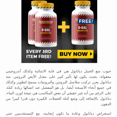
حبوب منع الحمل ديانابول هي في غاية الابتنائية وكذلك أندروجيني
معقولة، بحيث يكون لها تأثير كبير على معدل الأيض البروتين. منذ
ديانابول يعزز تركيب سلاسل البروتين والبروتينات يسمح لتطوير وكذلك
في جميع أنحاء الأنسجة أيضا، بل هو المفضل عند اتصالها زيادة كتلة.
على الرغم من أنه غير حقيقي أن بعض المكاسب هي نتيجة لوزن الماء،
ديانابول بالإضافة إلى وضع كتلة العضلات الكبيرة دون قدرا كبيرا من
الدهون.
استعراض ديانابول وعادة ما تكون إيجابية، مع المستخدمين حتى