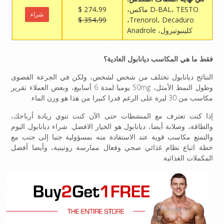
D-BAL، TESTO ماكس،
274،99 $
شراء
354،99 $
Trenorol، Decaduro،
كلينبوتيرول، Anadrole
فقط ما هي المكاسب ديانابول العادية؟
النتائج ديانابول تختلف من شخص لشخص، ولكن في الجرعة القصوى
وطول النمط الأمثل، 50mg يوميا لمدة 6 أسابيع، وبعض العملاء تقرير
مكاسب من 30 ليرة على الرغم قدرا كبيرا من هذا هو وزن الماء.
إذا كنت تعترف مع المنشطات حتى الآن كنت تنوي زيادة أرباحك،
والطاقة، وصلابة أيضا، ديانابول هو الخيار الافضل. شراء ديانابول اليوم
والتمتع مكاسب قوية عند الاستفادة منه بمسؤولية جنبا إلى جنب مع
خطة اتباع نظام غذائي صحي وفعال ممارسة روتينية، وأيضا أفضل
المكملات الغذائية.