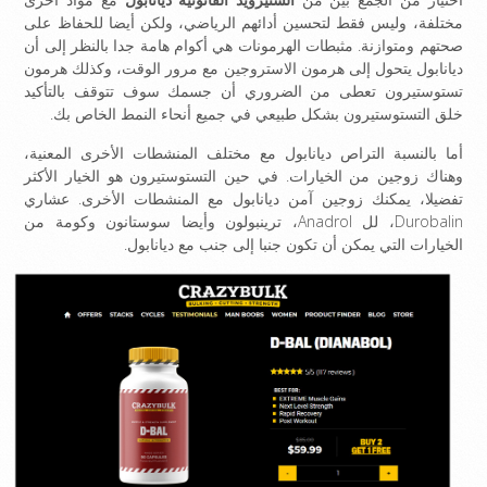
مختلفة، وليس فقط لتحسين أدائهم الرياضي، ولكن أيضا للحفاظ على
صحتهم ومتوازنة. مثبطات الهرمونات هي أكوام هامة جدا بالنظر إلى أن
ديانابول يتحول إلى هرمون الاستروجين مع مرور الوقت، وكذلك هرمون
تستوستيرون تعطى من الضروري أن جسمك سوف تتوقف بالتأكيد
خلق التستوستيرون بشكل طبيعي في جميع أنحاء النمط الخاص بك.
أما بالنسبة التراص ديانابول مع مختلف المنشطات الأخرى المعنية،
وهناك زوجين من الخيارات. في حين التستوستيرون هو الخيار الأكثر
تفضيلا، يمكنك زوجين آمن ديانابول مع المنشطات الأخرى. عشاري
Durobalin، لل Anadrol، ترينبولون وأيضا سوستانون وكومة من
الخيارات التي يمكن أن تكون جنبا إلى جنب مع ديانابول.