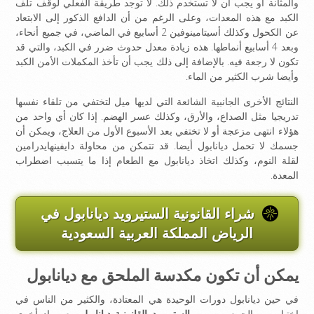
والمثانة أو يجب أن لا تستخدم ذلك. لا توجد طريقة الفعلي لوقف تلف
الكبد مع هذه المعدات، وعلى الرغم من أن الدافع الذكور إلى الابتعاد
عن الكحول وكذلك أسيتامينوفين 2 أسابيع في الماضي، في جميع أنحاء،
وبعد 4 أسابيع أنماطها. هذه زيادة معدل حدوث ضرر في الكبد، والتي قد
تكون لا رجعة فيه. بالإضافة إلى ذلك يجب أن تأخذ المكملات الأمن الكبد
وأيضا شرب الكثير من الماء.
النتائج الأخرى الجانبية الشائعة التي لديها ميل لتختفي من تلقاء نفسها
تدريجيا مثل الصداع، والأرق، وكذلك عسر الهضم. إذا كان أي واحد من
هؤلاء انتهى مزعجة أو لا تختفي بعد الأسبوع الأول من العلاج، ويمكن أن
جسمك لا تحمل ديانابول أيضا. قد تتمكن من محاولة دايفينهايدرامين
لقلة النوم، وكذلك اتخاذ ديانابول مع الطعام إذا ما يتسبب اضطراب
المعدة.
شراء القانونية الستيرويد ديانابول في
الرياض المملكة العربية السعودية
يمكن أن تكون مكدسة الملحق مع ديانابول
في حين ديانابول دورات الوحيدة هي المعتادة، والكثير من الناس في
اختيار من الجمع بين من
الستيرويد القانونية ديانابول
مع مواد أخرى