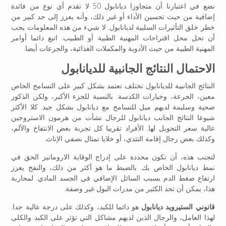
نضع في اعتبارنا أن متجاوزا ديانابول 50 لا تقدم أي نوع من فائدة
إضافية من حيث تحسين الأداء أو غير ذلك، وأنه يعزز إلى حد كبير من
خطر خلق التأثيرات السلبية لديانابول. لا شيء من هذه المعلومات يجب
أن تحل محل اقتراحات المهنية الطبية أو الطبيب. اتبع دائما أوامر
المهنية الطبية من حيث الأدوية والمكملات الغذائية، والجرعات أيضا.
الاحتمال النتائج الجانبية للديانابول
النتائج الجانبية للديانابول تختلف تعتمد بشكل كبير على التسامح الخاص
معين، الجرعة، وخيارات الكدسة. بالنسبة للجزء الأكبر، ولكن الذكور
صحية وسليمة لديهم ميل للتسامح مع ديانابول بشكل جيد. كلا الأكثر
شيوعا النتائج الجانب ديانابول للرجال نشأت من هرمون الاستروجين
عالية سعر التحويل لها. الأفراد تقريبا كل تجربة بعض الانتفاخ والألم،
وكذلك بعض رجال إقامة التثدي، أو خلايا تمثال نصفي الإناث.
لتجنب هذه، أن تكون محددة على إدراج الوقاية الاروماتيز الحق في
نمط ديانابول الخاص بك. بالضبط ما هو أكثر من ذلك، والنفخ يعزز
ارتفاع ضغط الدم بسبب السائل الإضافي في الجسد المادي. لمحاربة
هذا، يمكن أن تجد الكثير من مدرات البول غير وصفة.
قانوني الستيرويد ديانابول
هو دائما للكبد، وكذلك على درجة عالية جدا.
لهذا العامل، والرجال الذين لديهم مشاكل التي تؤثر على الكبد والكلى