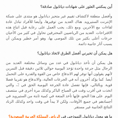
أين يمكنني العثور على شهادات ديانابول صادقة؟
وأفضل منطقة لاكتشاف تقييم غير متحيز ديانابول هو منتدى على شبكة
الإنترنت الستيرويد. هناك العديد من توفيرها، وأيضا للأفراد تبادل عادة
لقاءات مع الآخرين. ومع ذلك، يجب العمل على رعاية قبل اتباع هذه
الاقتراحات. العديد من الرياضيين المحترفين تحاول في كثير من الأحيان
جرعات أعلى بكثير من تلك الموصى بها، وهو أمر خطير ويمكن أن
يسبب آثار جانبية دائمة.
هل يمكن أن تخبرني أفضل الطرق لاتخاذ ديانابول؟
هل يمكن أن تأخذ ديانابول في عدد من وسائل مختلفة. العديد من
الرجال مثل جرعة واحدة تؤخذ اليومية حوالي ثلاثين دقيقة قبل التمرين
لأنهم يقولون أنها توفر لهم الاندفاع خاص من القوة والقدرة على التحمل
أيضا. كما يؤكد آخرون أنه في الجرعات العالية، والاندفاع هو تقريبا فضلا
قوية. وبالتالي، فإنها تفصل عادة الجرعة اليومية الحق في 2، والتي
اتخذت في أقرب وقت في الصباح الباكر وكذلك مرة أخرى في منتصف
اليوم. على هذا النحو، فإنها تأخذ المتعة في كمية ثابتة من الستيرويد في
أجسادهم في جميع الأوقات، ولكن لا يبدأ في وقت واحد وكذلك الزناد
النتائج الجانبية غير مستقر.
ما هو معدل ديانابول النموذجي في
الرياض المملكة العربية السعودية؟