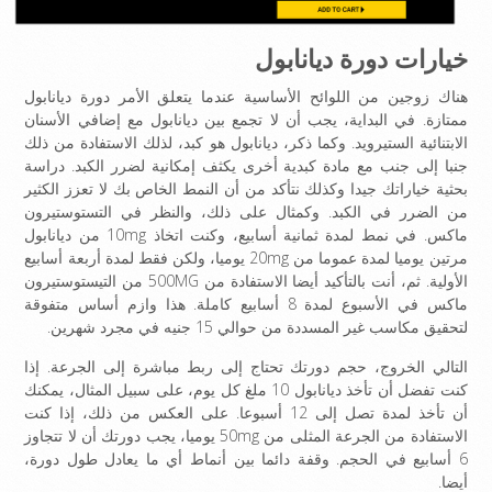
خيارات دورة ديانابول
هناك زوجين من اللوائح الأساسية عندما يتعلق الأمر دورة ديانابول
ممتازة. في البداية، يجب أن لا تجمع بين ديانابول مع إضافي الأسنان
الابتنائية الستيرويد. وكما ذكر، ديانابول هو كبد، لذلك الاستفادة من ذلك
جنبا إلى جنب مع مادة كبدية أخرى يكثف إمكانية لضرر الكبد. دراسة
بحثية خياراتك جيدا وكذلك نتأكد من أن النمط الخاص بك لا تعزز الكثير
من الضرر في الكبد. وكمثال على ذلك، والنظر في التستوستيرون
ماكس. في نمط لمدة ثمانية أسابيع، وكنت اتخاذ 10mg من ديانابول
مرتين يوميا لمدة عموما من 20mg يوميا، ولكن فقط لمدة أربعة أسابيع
الأولية. ثم، أنت بالتأكيد أيضا الاستفادة من 500MG من التيستوستيرون
ماكس في الأسبوع لمدة 8 أسابيع كاملة. هذا وازم أساس متفوقة
لتحقيق مكاسب غير المسددة من حوالي 15 جنيه في مجرد شهرين.
التالي الخروج، حجم دورتك تحتاج إلى ربط مباشرة إلى الجرعة. إذا
كنت تفضل أن تأخذ ديانابول 10 ملغ كل يوم، على سبيل المثال، يمكنك
أن تأخذ لمدة تصل إلى 12 أسبوعا. على العكس من ذلك، إذا كنت
الاستفادة من الجرعة المثلى من 50mg يوميا، يجب دورتك أن لا تتجاوز
6 أسابيع في الحجم. وقفة دائما بين أنماط أي ما يعادل طول دورة،
أيضا.