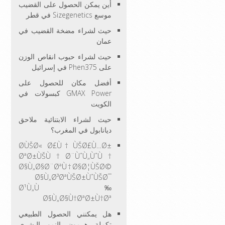
أين يمكن الحصول على القضيب
موسع Sizegenetics في قطر
حيث لشراء مضخة القضيب في
عمان
حيث لشراء حبوب انقاص الوزن
على Phen375 في إسرائيل
أفضل مكان للحصول على
GMAX Power كبسولات في
الكويت
حيث لشراء الابتنائية ملاحق
ديانابول في المغرب؟
Ø­ÙŠØ« Ø£Ù† ÙŠØ£Ù…Ø±
ØªØ±ÙŠÙ†Ø¨ÙˆÙ„ÙˆÙ†
Ø§Ù„Ø§Ø¨ØªÙ†Ø§Ø¦ÙŠØ©
Ø§Ù„Ø³ØªÙŠØ±ÙˆÙŠØ¯
Ø¹Ù„Ù‰
Ø§Ù„Ø§Ù†ØªØ±Ù†Øª
هل يمكنني الحصول الطبيعي
تكملة هرمون النمو البشري