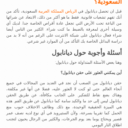
السعودية؟
قبل ان تحصل ديانابول في
الرياض المملكة العربية
السعودية، تأكد من
أنك تفهم تشعبات قانونية. فقط ما هو أكثر من ذلك، الابتعاد عن شرائها
من الباعة تحت الأرض التي تجعل عادة أقراص الخاصة جدا. لديك أي
وسيلة أخرى لمعرفة بالضبط ما كنت شراء. الكثير من الناس أيضا
شراء فعال ديانابول على شبكة الانترنت على الرغم من أنه لا بد من
دراسة البدائل الخاصة بك التأكد من أن الموارد غير شرعي.
أسئلة وأجوبة حول ديانابول
وهنا بعض الأسئلة المتداولة حول ديانابول:
أين يمكنني العثور على حقن ديانابول؟
حقن ديانابول من الصعب أن نجد في العديد من المجالات في جميع
أنحاء العالم. حتى لو كنت لا العثور عليه، فضلا عن أنها غير مكلفة،
وهناك بضع نقاط للتفكير. على الجانب مكافأة، عن طريق الحقن
ديانابول ليس إلى حد ما والكبد سامة كما ديانابول عن طريق الفم. هذه
هي الميزة الحقيقية الوحيدة، مع ذلك. وظائف الاختلاف حبوب منع
الحمل كما تقريبا بسرعة، ولأن الستيرويد في أي نوع لديه نصف عمر
قصير ويحتاج يوما بعد يوم الجرعات، والكثير من الرجال يحبون لتجنب
اطلاق النار اليومي.