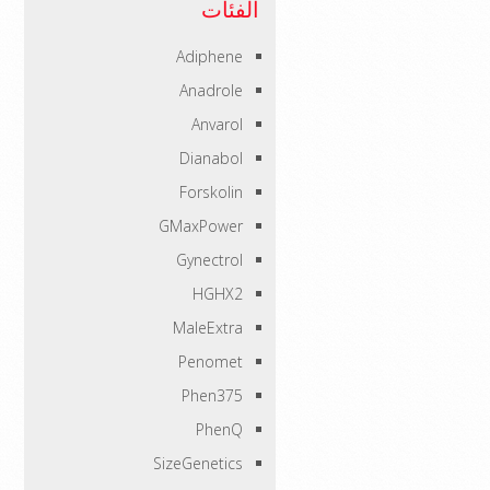
الفئات
Adiphene
Anadrole
Anvarol
Dianabol
Forskolin
GMaxPower
Gynectrol
HGHX2
MaleExtra
Penomet
Phen375
PhenQ
SizeGenetics