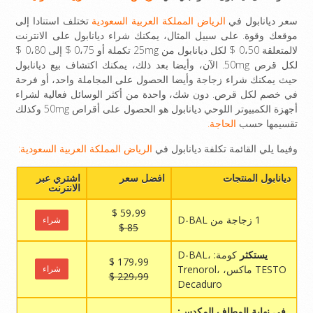
سعر ديانابول في
الرياض المملكة العربية السعودية
تختلف استنادا إلى
موقعك وقوة. على سبيل المثال، يمكنك شراء ديانابول على الانترنت
لالمتعلقة 0،50 $ لكل ديانابول من 25mg تكملة أو 0،75 $ إلى 0،80 $
لكل قرص 50mg. الآن، وأيضا بعد ذلك، يمكنك اكتشاف بيع ديانابول
حيث يمكنك شراء زجاجة وأيضا الحصول على المجاملة واحد، أو فرحة
في خصم لكل قرص. دون شك، واحدة من أكثر الوسائل فعالية لشراء
أجهزة الكمبيوتر اللوحي ديانابول هو الحصول على أقراص 50mg وكذلك
تقسيمها حسب
الحاجة.
وفيما يلي القائمة تكلفة ديانابول في
الرياض المملكة العربية السعودية:
ديانابول المنتجات
افضل سعر
اشتري عبر
الانترنت
59،99 $
1 زجاجة من D-BAL
شراء
85 $
يستكثر
كومة: D-BAL،
179،99 $
TESTO ماكس، Trenorol،
شراء
229،99 $
Decaduro
في نهاية المطاف المكدس: