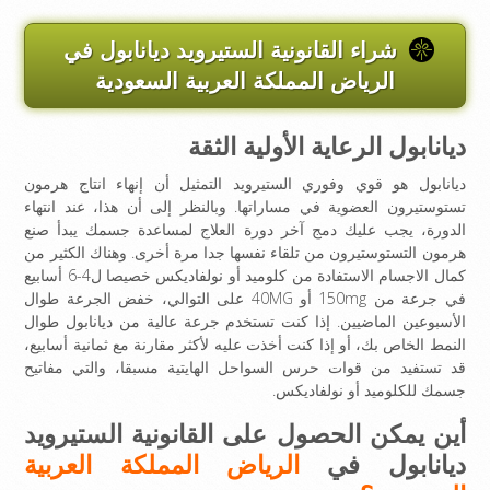
شراء القانونية الستيرويد ديانابول في
الرياض المملكة العربية السعودية
ديانابول الرعاية الأولية الثقة
ديانابول هو قوي وفوري الستيرويد التمثيل أن إنهاء انتاج هرمون
تستوستيرون العضوية في مساراتها. وبالنظر إلى أن هذا، عند انتهاء
الدورة، يجب عليك دمج آخر دورة العلاج لمساعدة جسمك يبدأ صنع
هرمون التستوستيرون من تلقاء نفسها جدا مرة أخرى. وهناك الكثير من
كمال الاجسام الاستفادة من كلوميد أو نولفاديكس خصيصا ل4-6 أسابيع
في جرعة من 150mg أو 40MG على التوالي، خفض الجرعة طوال
الأسبوعين الماضيين. إذا كنت تستخدم جرعة عالية من ديانابول طوال
النمط الخاص بك، أو إذا كنت أخذت عليه لأكثر مقارنة مع ثمانية أسابيع،
قد تستفيد من قوات حرس السواحل الهايتية مسبقا، والتي مفاتيح
جسمك للكلوميد أو نولفاديكس.
أين يمكن الحصول على
القانونية الستيرويد
ديانابول في
الرياض المملكة العربية