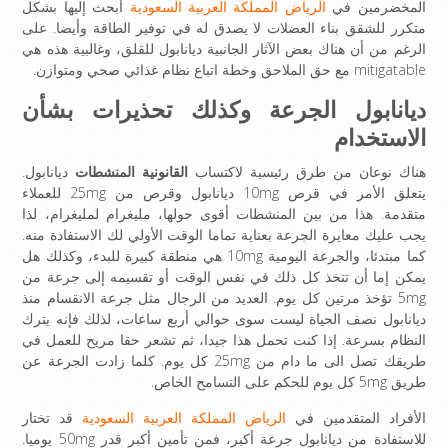
المخضرمين في
الرياض المملكة العربية السعودية
أبحث إليها بشكل
متكرر للشقق بناء العضلات لا يصدق له في توفير الطاقة وأيضا. على
الرغم من أن هناك بعض الآثار الجانبية ديانابول للقلق، وغالبية هذه هي
mitigatable مع حق الملاحق وخطة اتباع نظام غذائي صحي ومتوازن.
ديانابول الجرعة وكذلك تحذيرات بشأن
الاستخدام
هناك نوعان من طرق رئيسية لاكتساب
القانونية المنشطات
ديانابول.
يتعلق الأمر في قرص 10mg ديانابول وقرص من 25mg للعملاء
متقدمة. هذا من بين المنشطات أقوى حولها، مليغرام لمليغرام، لذا
يجب عليك معايرة الجرعة بعناية تماما الوقت الأولي لك الاستفادة منه.
كما مبتدئا، والجرعة اليومية 10mg هي منطقة كبيرة للبدء، وكذلك هل
يمكن إما أن تتخذ كل ذلك في نفس الوقت أو تقسيمه إلى جرعة من
5mg تؤخذ مرتين كل يوم. العديد من الرجال مثل جرعة الانقسام منذ
ديانابول نصف الحياة ليست سوى حوالي أربع ساعات، لذلك فإنه يترك
النظام بسرعة. إذا كنت تحمل هذا جيدا، ثم تشعر حقا مريح للعمل في
طريقك تصل الى ما دام من 25mg كل يوم. كلما زادت الجرعة عن
طريق 5mg كل يوم للحكم على التسامح الخاص.
الأفراد المتقدمين في
الرياض المملكة العربية السعودية
قد تختار
للاستفادة من ديانابول جرعة أكبر، فمن تأمين أكبر قدر 50mg يوميا.