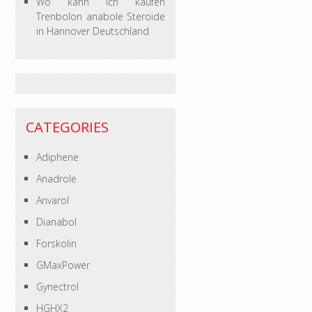
Wo kann ich kaufen
Trenbolon anabole Steroide
in Hannover Deutschland
CATEGORIES
Adiphene
Anadrole
Anvarol
Dianabol
Forskolin
GMaxPower
Gynectrol
HGHX2