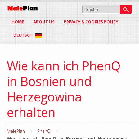
HOME
ABOUT US
PRIVACY & COOKIES POLICY
DEUTSCH
Wie kann ich PhenQ
in Bosnien und
Herzegowina
erhalten
>
>
MalePlan
PhenQ
Wie kann ich PhenQ in Bosnien und Herzegowina