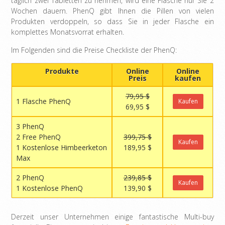
täglich zwei Tabletten zu nehmen, wird eine Flasche nur Sie 2
Wochen dauern. PhenQ gibt Ihnen die Pillen von vielen
Produkten verdoppeln, so dass Sie in jeder Flasche ein
komplettes Monatsvorrat erhalten.
Im Folgenden sind die Preise Checkliste der PhenQ:
Produkte
Online
Online
Preis
kaufen
79,95 $
1 Flasche PhenQ
Kaufen
69,95 $
3 PhenQ
2 Free PhenQ
399,75 $
Kaufen
1 Kostenlose Himbeerketon
189,95 $
Max
2 PhenQ
239,85 $
Kaufen
1 Kostenlose PhenQ
139,90 $
Derzeit unser Unternehmen einige fantastische Multi-buy