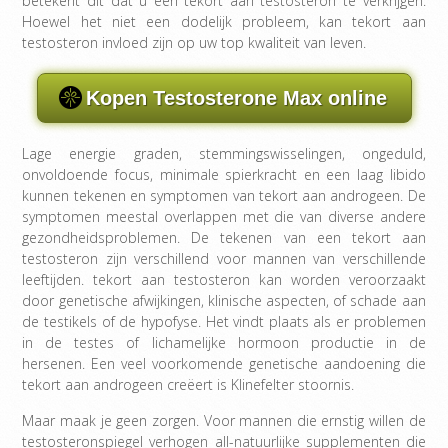
betekent dit dat u een tekort aan testosteron te verkrijgen.
Hoewel het niet een dodelijk probleem, kan tekort aan
testosteron invloed zijn op uw top kwaliteit van leven.
Kopen Testosterone Max online
Lage energie graden, stemmingswisselingen, ongeduld,
onvoldoende focus, minimale spierkracht en een laag libido
kunnen tekenen en symptomen van tekort aan androgeen. De
symptomen meestal overlappen met die van diverse andere
gezondheidsproblemen. De tekenen van een tekort aan
testosteron zijn verschillend voor mannen van verschillende
leeftijden. tekort aan testosteron kan worden veroorzaakt
door genetische afwijkingen, klinische aspecten, of schade aan
de testikels of de hypofyse. Het vindt plaats als er problemen
in de testes of lichamelijke hormoon productie in de
hersenen. Een veel voorkomende genetische aandoening die
tekort aan androgeen creëert is Klinefelter stoornis.
Maar maak je geen zorgen. Voor mannen die ernstig willen de
testosteronspiegel verhogen all-natuurlijke supplementen die