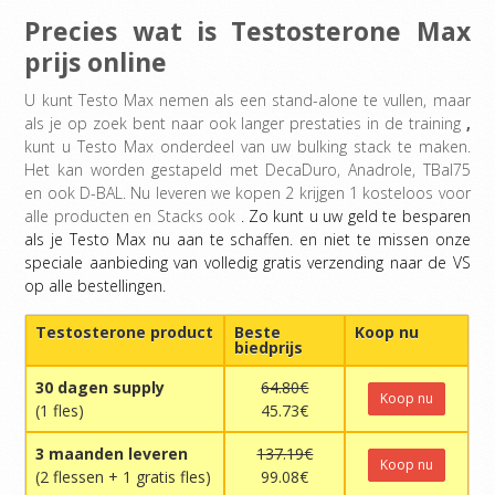
Precies wat is Testosterone Max
prijs online
U kunt Testo Max nemen als een stand-alone te vullen, maar
als je op zoek bent naar ook langer prestaties in de training
,
kunt u Testo Max onderdeel van uw bulking stack te maken.
Het kan worden gestapeld met DecaDuro, Anadrole, TBal75
en ook D-BAL. Nu leveren we kopen 2 krijgen 1 kosteloos voor
alle producten en Stacks ook
. Zo kunt u uw geld te besparen
als je Testo Max nu aan te schaffen. en niet te missen onze
speciale aanbieding van volledig gratis verzending naar de VS
op alle bestellingen.
Testosterone product
Beste
Koop nu
biedprijs
30 dagen supply
64.80€
Koop nu
(1 fles)
45.73€
3 maanden leveren
137.19€
Koop nu
(2 flessen + 1 gratis fles)
99.08€