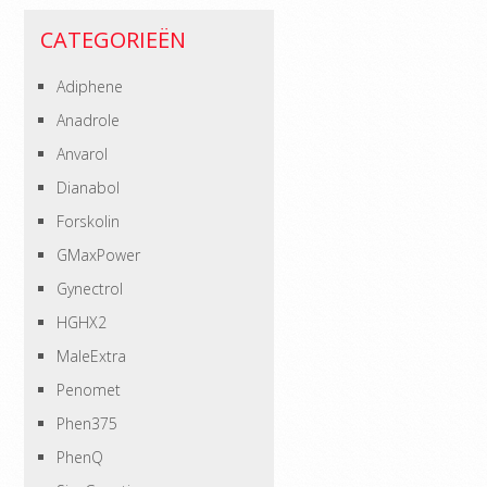
CATEGORIEËN
Adiphene
Anadrole
Anvarol
Dianabol
Forskolin
GMaxPower
Gynectrol
HGHX2
MaleExtra
Penomet
Phen375
PhenQ