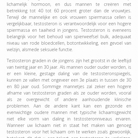
lichamelijk hormoon, en dus mannen te creëren met
betrekking tot 40 tot 60 procent groter dan de vrouwtjes.
Terwijl de mannelijke en ook vrouwen spiermassa cellen is
vergelijkbaar, testosteron is verantwoordelijk voor een hogere
spiermassa en taaiheid in jongens. Testosteron is eveneens
belangrijk voor het behoud van spierweefsel bulk, adequaat
niveau van rode bloedcellen, botontwikkeling, een gevoel van
welzijn, alsmede seksuele functie.
Testosteron graden in de jongens zijn het grootst in de leeftijd
van twintig jaar en 30 jaar. Als mannen ouder ouder worden, is
er een kleine, gestage daling van de testosteronspiegels,
kunnen ze vallen met ongeveer een 3e plaats in tussen de 30
en 80 jaar oud. Sommige mannetjes zal zeker een hogere
afname van testosteron graden als ze ouder worden, vooral
als ze overgewicht of andere aanhoudende klinische
problemen. Aan de andere kant kan een gezonde en
evenwichtige oudere mannen met typische lichaamsgewicht
niet elke vorm van daling in testosteronniveaus ervaren.
Wanneer uw lichaam niet in staat het maken van genoeg
testosteron voor het lichaam om te werken zoals gewoonlijk,