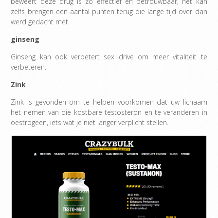
beweert deze drug is zo effectief en betrouwbaar, het kan
zelfs brengen een aantal punten terug die lange tijd over dan
werd gedacht met.
ginseng
Ginseng kan ook verbetert sex drive om meer vitaliteit te
verbeteren.
Zink
Zink is gevonden om te helpen voorkomen dat uw lichaam
het nemen van die kostbare testosteron en te veranderen in
oestrogeen, iets wat je niet langer verplicht stellen.