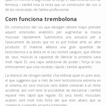
fermesa, i també tota la resta que un constructor del cos o
de les necessitats de l’atleta professional.
Com funciona trembolona
Els constructors del cos que desitgen obtenir major prendre
aquest esteroides anabòlics per augmentar la massa
muscular ràpidament. Subministra una actuació per a
l’aixecament de peses que no es pot trobar amb un altre
producte. El material allibera una gran quantitat de
testosterona a la dreta en el seu torrent sanguini, que ofereix
als seus músculs la capacitat de fabricar la proteïna sana
molt ràpid. És una capa addicional de poder i força al seu
entrenament que crea resultats ràpids i també aparents.
La retenció de nitrogen també s’ha millorat quan es pren això,
el que suggereix que a més de tenir testosterona extrema en
el sistema, els seus músculs sens dubte creixeran a un ritme
accelerat, així com tenir la possibilitat de descansar i també
reparar més ràpid que regular. Els seus teixits musculars
acaben sent molt més forta del que eren abans que va
començar a prendre aquesta esteroides.