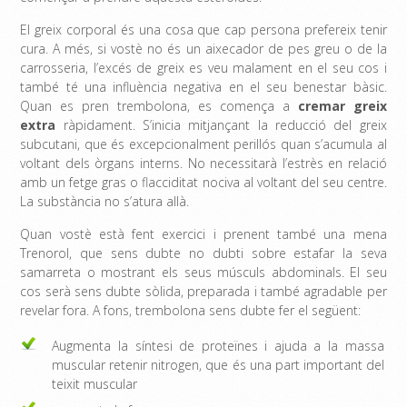
El greix corporal és una cosa que cap persona prefereix tenir
cura. A més, si vostè no és un aixecador de pes greu o de la
carrosseria, l’excés de greix es veu malament en el seu cos i
també té una influència negativa en el seu benestar bàsic.
Quan es pren trembolona, ​​es comença a
cremar greix
extra
ràpidament. S’inicia mitjançant la reducció del greix
subcutani, que és excepcionalment perillós quan s’acumula al
voltant dels òrgans interns. No necessitarà l’estrès en relació
amb un fetge gras o flacciditat nociva al voltant del seu centre.
La substància no s’atura allà.
Quan vostè està fent exercici i prenent també una mena
Trenorol, que sens dubte no dubti sobre estafar la seva
samarreta o mostrant els seus músculs abdominals. El seu
cos serà sens dubte sòlida, preparada i també agradable per
revelar fora. A fons, trembolona sens dubte fer el següent:
Augmenta la síntesi de proteïnes i ajuda a la massa
muscular retenir nitrogen, que és una part important del
teixit muscular