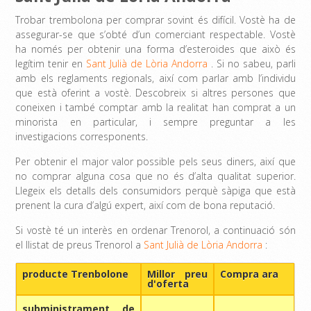
Trobar trembolona per comprar sovint és difícil. Vostè ha de
assegurar-se que s’obté d’un comerciant respectable. Vostè
ha només per obtenir una forma d’esteroides que això és
legítim tenir en
Sant Julià de Lòria Andorra
. Si no sabeu, parli
amb els reglaments regionals, així com parlar amb l’individu
que està oferint a vostè. Descobreix si altres persones que
coneixen i també comptar amb la realitat han comprat a un
minorista en particular, i sempre preguntar a les
investigacions corresponents.
Per obtenir el major valor possible pels seus diners, així que
no comprar alguna cosa que no és d’alta qualitat superior.
Llegeix els detalls dels consumidors perquè sàpiga que està
prenent la cura d’algú expert, així com de bona reputació.
Si vostè té un interès en ordenar Trenorol, a continuació són
el llistat de preus Trenorol a
Sant Julià de Lòria Andorra
:
producte Trenbolone
Millor preu
Compra ara
d'oferta
subministrament de