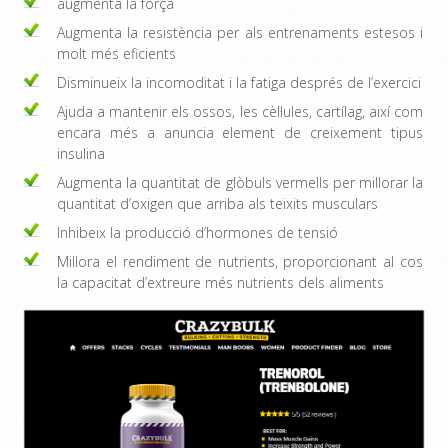
augmenta la força
Augmenta la resistència per als entrenaments estesos i
molt més eficients
Disminueix la incomoditat i la fatiga després de l’exercici
Ajuda a mantenir els ossos, les cèl·lules, cartílag, així com
encara més a anuncia element de creixement tipus
insulina
Augmenta la quantitat de glòbuls vermells per millorar la
quantitat d’oxigen que arriba als teixits musculars
Inhibeix la producció d’hormones de tensió
Millora el rendiment de nutrients, proporcionant al cos
la capacitat d’extreure més nutrients dels aliments