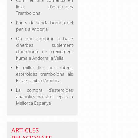
Com fer una comanda en
línia d’esteroides
Trembolona
Punts de venda bomba del
penis a Andorra
On puc comprar a base
d’herbes suplement
d’hormona de creixement
humà a Andorra la Vella
El millor lloc per obtenir
esteroides trembolona als
Estats Units d’Amèrica
La compra d’esteroides
anabòlics winstrol legals a
Mallorca Espanya
ARTICLES
RELACIONATS