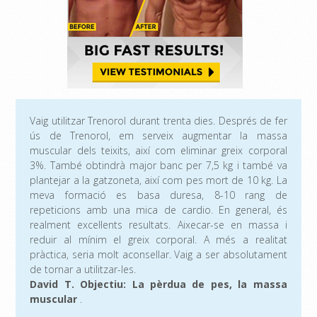
Vaig utilitzar Trenorol durant trenta dies. Després de fer
ús de Trenorol, em serveix augmentar la massa
muscular dels teixits, així com eliminar greix corporal
3%. També obtindrà major banc per 7,5 kg i també va
plantejar a la gatzoneta, així com pes mort de 10 kg. La
meva formació es basa duresa, 8-10 rang de
repeticions amb una mica de cardio. En general, és
realment excel·lents resultats. Aixecar-se en massa i
reduir al mínim el greix corporal. A més a realitat
pràctica, seria molt aconsellar. Vaig a ser absolutament
de tornar a utilitzar-les.
David T. Objectiu: La pèrdua de pes, la massa
muscular
.