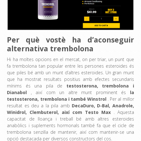
Per què vostè ha d’aconseguir
alternativa trembolona
Hi ha moltes opcions en el mercat, on per triar, un punt que
fa trembolona tan popular entre les persones esteroides és
que piles bé amb un munt d’altres esteroides. Un gran munt
que ha mostrat resultats positius amb efectes secundaris
mínims és una pila de
testosterona, trembolona i
Dianabol
, així com un altre munt prominent és
la
testosterona, trembolona i també Winstrol
. Per al millor
resultat es deu a la pila amb
DecaDuro, D-Bal, Anadrole,
Winidrol, Clembuterol, així com Testo Max
. Aquesta
capacitat de lloança i treball bé amb altres esteroides
anabòlics i suplements hormonals també fa que el cicle de
trembolona senzilla de mantenir, així com mantenir-se una
opció destacada per diversos constructors del cos.