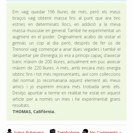
Em vaig quedar 196 lliures de més, però els meus
braços vaig obtenir massa fins al punt que ara tinc
estries en determinats llocs, en addició a la meva
massa muscular en general. També he experimentat un
augment en el poder. Originalment acabo de visitar el
gimnàs un cop al dia però, després de fer ús de
Trenorol vaig començar a anar dues vegades i també el
despertar ple d’energia. Jo era a principi capaç d’aixecar
banc màxim de 200 lliures, actualment em puc aixecar
màxim de 220 ​​lliures. A més, amb encara més energia
obtinc fins i tot més representants, així com col·leccions
del normal. Jo recomanaria aquest element als meus
amics i jo esperem encara més trobada amb ells.
Desitjo apuntar a terme en realitat he estat en aquest
article per a només un mes i he experimentat grans
resultats.
THOMAS, Califòrnia.
Ivana Rukmana
Trenbolone
No Comments »