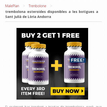
>
>
MalePlan
Trenbolone
trembolona esteroides disponibles a les botigues a
Sant Julià de Lòria Andorra
Si realment has tendent a tractar de trembolona, ​​però, que