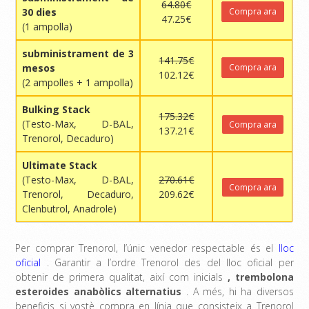
64.80€
30 dies
Compra ara
47.25€
(1 ampolla)
subministrament de 3
141.75€
mesos
Compra ara
102.12€
(2 ampolles + 1 ampolla)
Bulking Stack
175.32€
(Testo-Max, D-BAL,
Compra ara
137.21€
Trenorol, Decaduro)
Ultimate Stack
(Testo-Max, D-BAL,
270.61€
Compra ara
Trenorol, Decaduro,
209.62€
Clenbutrol, Anadrole)
Per comprar Trenorol, l’únic venedor respectable és el
lloc
oficial
. Garantir a l’ordre Trenorol des del lloc oficial per
obtenir de primera qualitat, així com inicials
, trembolona
esteroides anabòlics alternatius
. A més, hi ha diversos
beneficis si vostè compra en línia que consisteix a Trenorol