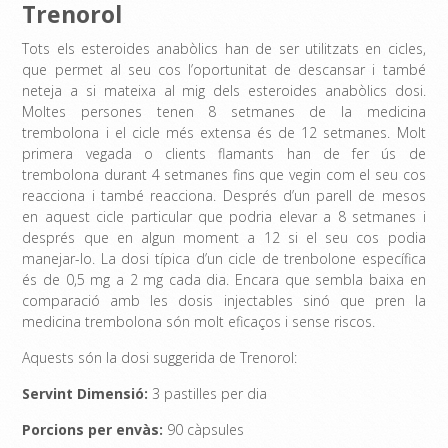
Trenorol
Tots els esteroides anabòlics han de ser utilitzats en cicles,
que permet al seu cos l’oportunitat de descansar i també
neteja a si mateixa al mig dels esteroides anabòlics dosi.
Moltes persones tenen 8 setmanes de la medicina
trembolona i el cicle més extensa és de 12 setmanes. Molt
primera vegada o clients flamants han de fer ús de
trembolona durant 4 setmanes fins que vegin com el seu cos
reacciona i també reacciona. Després d’un parell de mesos
en aquest cicle particular que podria elevar a 8 setmanes i
després que en algun moment a 12 si el seu cos podia
manejar-lo. La dosi típica d’un cicle de trenbolone específica
és de 0,5 mg a 2 mg cada dia. Encara que sembla baixa en
comparació amb les dosis injectables sinó que pren la
medicina trembolona són molt eficaços i sense riscos.
Aquests són la dosi suggerida de Trenorol:
Servint Dimensió:
3 pastilles per dia
Porcions per envàs:
90 càpsules