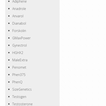
Adiphene
Anadrole
Anvarol
Dianabol
Forskolin
GMaxPower
Gynectrol
HGHX2
MaleExtra
Penomet
Phen375
PhenQ
SizeGenetics
Testogen
Testosterone