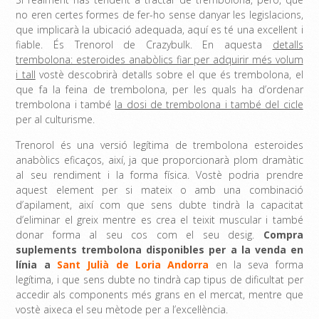
no eren certes formes de fer-ho sense danyar les legislacions,
que implicarà la ubicació adequada, aquí es té una excel·lent i
fiable. És Trenorol de Crazybulk. En aquesta
detalls
trembolona: esteroides anabòlics fiar per adquirir més volum
i tall
vostè descobrirà detalls sobre el que és trembolona, ​​el
que fa la feina de trembolona, ​​per les quals ha d’ordenar
trembolona i també
la dosi de trembolona i també del cicle
per al culturisme.
Trenorol és una versió legítima de trembolona esteroides
anabòlics eficaços, així, ja que proporcionarà plom dramàtic
al seu rendiment i la forma física. Vostè podria prendre
aquest element per si mateix o amb una combinació
d’apilament, així com que sens dubte tindrà la capacitat
d’eliminar el greix mentre es crea el teixit muscular i també
donar forma al seu cos com el seu desig.
Compra
suplements trembolona disponibles per a la venda en
línia a
Sant Julià de Loria Andorra
en la seva forma
legítima, i que sens dubte no tindrà cap tipus de dificultat per
accedir als components més grans en el mercat, mentre que
vostè aixeca el seu mètode per a l’excel·lència.