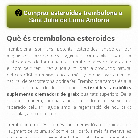
Comprar esteroides trembolona a
Sant Julià de Lòria Andorra
Què és trembolona esteroides
Trembolona són uns potents esteroides anabòlics per
augmentar assistències agents hormonals com la
testosterona de forma natural. Trembolona es prefereix amb
el nom de “Tren”. Tren ajuda a millorar la producció natural
del cos d’IGF a un nivell encara més gran que exactament el
natural de testosterona podria fer. Trembolona també és a la
llista com una de les minories
esteroides anabòlics
suplements cremadors de greix
qualitats superiors. De la
mateixa manera, podria ajudar a millorar el servei de
reparació cel·lular i ajuda amb la regeneració de nou teixit
muscular, així com el teixit.
Trembolona no és només un meravellós esteroides per
l’augment de volum, així com el tall, però, a més, fa meravelles
quan es refereix a augmentar la força, el subministrament de