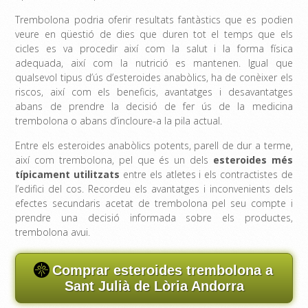
Trembolona podria oferir resultats fantàstics que es podien
veure en qüestió de dies que duren tot el temps que els
cicles es va procedir així com la salut i la forma física
adequada, així com la nutrició es mantenen. Igual que
qualsevol tipus d’ús d’esteroides anabòlics, ha de conèixer els
riscos, així com els beneficis, avantatges i desavantatges
abans de prendre la decisió de fer ús de la medicina
trembolona o abans d’incloure-a la pila actual.
Entre els esteroides anabòlics potents, parell de dur a terme,
així com trembolona, ​​pel que és un dels
esteroides més
típicament utilitzats
entre els atletes i els contractistes de
l’edifici del cos. Recordeu els avantatges i inconvenients dels
efectes secundaris acetat de trembolona pel seu compte i
prendre una decisió informada sobre els productes,
trembolona avui.
Comprar esteroides trembolona a
Sant Julià de Lòria Andorra