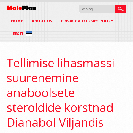
HOME
ABOUT US
PRIVACY & COOKIES POLICY
EESTI
Tellimise lihasmassi
suurenemine
anaboolsete
steroidide korstnad
Dianabol Viljandis