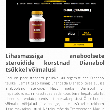
Lihasmassiga anaboolsete
steroidide korstnad Dianabol
tsükkel võimalusi
Seal on paar standard poliitika kui tegemist hea Dianabol
tsükkel. Esmalt tuleb kunagi ühendada Dianabol teise suulise
anaboolseid steroide. Nagu märkis, Dianabol on
hepatotoksilist, nii kasutades seda koos teise hepatotoksilist
ühend suurendab potentsiaali maksakahjustusi. Õppida oma
võimalusi põhjalikult ja veenduge, et teie tsükkel ei reklaami
liigse maksakahjustusi. Näiteks mõelda Testosteroon Max. In