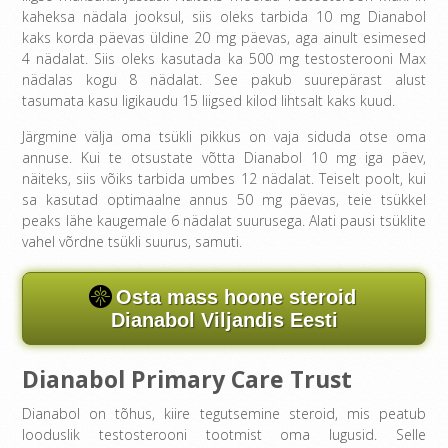
kaheksa nädala jooksul, siis oleks tarbida 10 mg Dianabol
kaks korda päevas üldine 20 mg päevas, aga ainult esimesed
4 nädalat. Siis oleks kasutada ka 500 mg testosterooni Max
nädalas kogu 8 nädalat. See pakub suurepärast alust
tasumata kasu ligikaudu 15 liigsed kilod lihtsalt kaks kuud.
Järgmine välja oma tsükli pikkus on vaja siduda otse oma
annuse. Kui te otsustate võtta Dianabol 10 mg iga päev,
näiteks, siis võiks tarbida umbes 12 nädalat. Teiselt poolt, kui
sa kasutad optimaalne annus 50 mg päevas, teie tsükkel
peaks lähe kaugemale 6 nädalat suurusega. Alati pausi tsüklite
vahel võrdne tsükli suurus, samuti.
Osta mass hoone steroid
Dianabol Viljandis Eesti
Dianabol Primary Care Trust
Dianabol on tõhus, kiire tegutsemine steroid, mis peatub
looduslik testosterooni tootmist oma lugusid. Selle