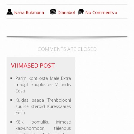
Ivana Rukmana
Dianabol
No Comments »
COMMENTS ARE CLOSED
VIIMASED POST
Parim koht osta Male Extra
müügil kauplustes Viljandis
Eesti
Kuidas saada Trenbolooni
suulise steroid Kuressaares
Eesti
Kõik loomuliku inimese
kasvuhormoon täiendus