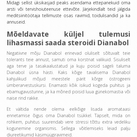
Midagi sellist üksikasjad peaks asendama ettepanekuid oma
arsti või tervishoiuteenuse ettevõte. Järjekindlalt teid jälgida
meditsiinitöötaja tellimuste osas ravimid, toidulisandid ja ka
annuseid.
Mõeldavate küljel tulemusi
lihasmassi saada steroidi Dianabol
Negatiivne mõju Dianabol erinevad oluliselt sõltuvalt teie
tolerants teie annust, samuti oma korstnat valikuid. Sisuliselt
aga terve ja tasakaalustatud ja kuju poisid sageli taluma
Dianabol üsna hästi. Kaks kõige tavalisema Dianabol
kahjulikud mõjud meestele pärit kõrge östrogeeni
ümberarvestuskursi. Enamasti kõik isikud kogeda puhitus ja
ebamugavustunne, ja ka mõned poisid luua günekomastia või
naise rind rakke.
Et vältida nende olema eelkõige lisada aromataasi
ennetamise õigus oma Dianabol tsükkel. Täpselt, mida on
rohkem, puhitus suurendab vere stressi tõttu extra vedeliku
kogunemine organismis. Sellega võitlemiseks leiad palju
diureetikumid käsimüügiravimeid.