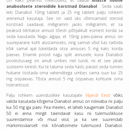
On kaks peamist meetodeid, et saada
lihaste hoone
anaboolsete steroidide korstnad Dianabol
. Seda saab
leiti Dianabol 10mg tablett ja 25 mg tablett palju rohkem
arenenud kasutaja. See on vaid üks võimsamaid steroid
korstnad saadaval, milligramm jaoks milligramm, et sa
peaksid tiitritakse annust tõesti põhjalikult esimest korda sa
seda kasutada. Nagu algaja, et 10mg päev-päeva annus on
suurepärane koht alustamiseks, ning samuti võid kas tarbida
kõik samal ajal tükeldada otse annuses 5 mg kaks korda
päevas. Enamik poisid nagu split annusele, kuna Dianabol
poolestusaeg on ainult umbes neli tundi, nii et see jätab
süsteemi kiiresti. Kui te taluma seda hästi, pärast seda tunnen
hubane töötada oma vahenditega umbes sama suur kui 25
mg ööpäevas. Tõsta annust 5 mg ööpäevas kohtunik oma
tolerantsust.
Palju rohkem uuenduslikke kasutajate
Viljandi Eesti
võiks
valida kasutada kõrgema Dianabol annus on riskivaba nii palju
kui 50 mg iga päev. Pea meeles, et läheb kaugemale Dianabol
50 ei anna mingit täiendavat kasu nii tulemuslikkuse
suurendamise või muul viisil, ja ka see suurendab
märkimisväärselt risk kõrvaltoimete tulemused Dianabol.