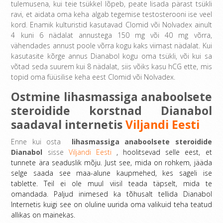
tulemusena, kui teie tsükkel lõpeb, peate lisada pärast tsükli
ravi, et aidata oma keha algab tegemise testosterooni ise veel
kord. Enamik kulturistid kasutavad Clomid või Nolvadex ainult
4 kuni 6 nädalat annustega 150 mg või 40 mg võrra,
vähendades annust poole võrra kogu kaks viimast nädalat. Kui
kasutasite kõrge annus Dianabol kogu oma tsükli, või kui sa
võtad seda suurem kui 8 nädalat, siis võiks kasu hCG ette, mis
topid oma füüsilise keha eest Clomid või Nolvadex.
Ostmine lihasmassiga anaboolsete
steroidide korstnad Dianabol
saadaval internetis
Viljandi Eesti
Enne kui osta
lihasmassiga anaboolsete steroidide
Dianabol
sisse
Viljandi Eesti
, hoolitsevad selle eest, et
tunnete ära seaduslik mõju. Just see, mida on rohkem, jääda
selge saada see maa-alune kaupmehed, kes sageli ise
tablette. Teil ei ole muul viisil teada täpselt, mida te
omandada. Paljud inimesed ka tõhusalt tellida Dianabol
Internetis kuigi see on oluline uurida oma valikuid teha teatud
allikas on mainekas.