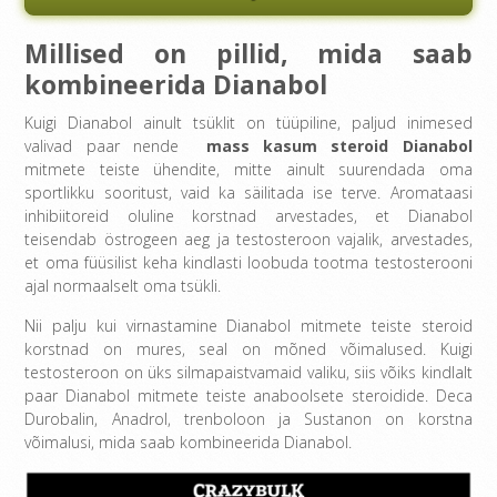
Millised on pillid, mida saab
kombineerida Dianabol
Kuigi Dianabol ainult tsüklit on tüüpiline, paljud inimesed
valivad paar nende
mass kasum steroid Dianabol
mitmete teiste ühendite, mitte ainult suurendada oma
sportlikku sooritust, vaid ka säilitada ise terve. Aromataasi
inhibiitoreid oluline korstnad arvestades, et Dianabol
teisendab östrogeen aeg ja testosteroon vajalik, arvestades,
et oma füüsilist keha kindlasti loobuda tootma testosterooni
ajal normaalselt oma tsükli.
Nii palju kui virnastamine Dianabol mitmete teiste steroid
korstnad on mures, seal on mõned võimalused. Kuigi
testosteroon on üks silmapaistvamaid valiku, siis võiks kindlalt
paar Dianabol mitmete teiste anaboolsete steroidide. Deca
Durobalin, Anadrol, trenboloon ja Sustanon on korstna
võimalusi, mida saab kombineerida Dianabol.