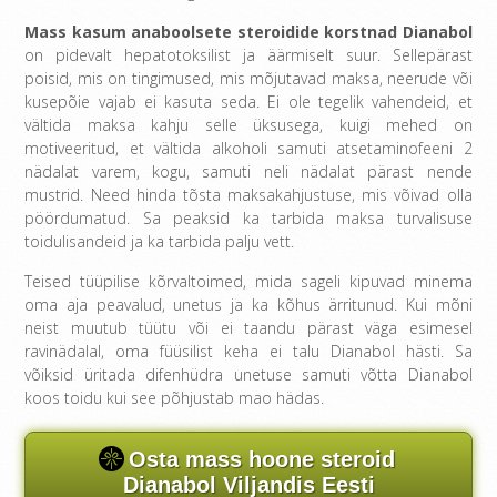
Mass kasum anaboolsete steroidide korstnad Dianabol
on pidevalt hepatotoksilist ja äärmiselt suur. Sellepärast
poisid, mis on tingimused, mis mõjutavad maksa, neerude või
kusepõie vajab ei kasuta seda. Ei ole tegelik vahendeid, et
vältida maksa kahju selle üksusega, kuigi mehed on
motiveeritud, et vältida alkoholi samuti atsetaminofeeni 2
nädalat varem, kogu, samuti neli nädalat pärast nende
mustrid. Need hinda tõsta maksakahjustuse, mis võivad olla
pöördumatud. Sa peaksid ka tarbida maksa turvalisuse
toidulisandeid ja ka tarbida palju vett.
Teised tüüpilise kõrvaltoimed, mida sageli kipuvad minema
oma aja peavalud, unetus ja ka kõhus ärritunud. Kui mõni
neist muutub tüütu või ei taandu pärast väga esimesel
ravinädalal, oma füüsilist keha ei talu Dianabol hästi. Sa
võiksid üritada difenhüdra unetuse samuti võtta Dianabol
koos toidu kui see põhjustab mao hädas.
Osta mass hoone steroid
Dianabol Viljandis Eesti