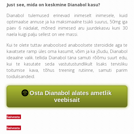
Just see, mida on keskmine Dianabol kasu?
Dianabol tulemused erinevad inimeselt inimesele, kuid
optimaalse annuse ja ka maksimaalne tsükli suurus, 50mg iga
päev 6 nädalat, mõned inimesed aru juurdekasvu kuni 30
naela kuigi palju sellest on vee massi.
Kui te olete tuttav anaboolsed anaboolsete steroidide aga te
kavatsete ramp üles oma kasumit, võim ja ka jõudu, Dianabol
ideaalne valik. tellida Dianabol täna samuti rõõmu suurt edu,
kui te kasutate seda vastutustundlikult lisaks tervisliku
toitumise kava, tõhus treening rutiinne, samuti parim
toidulisandeid.
Osta Dianabol alates ametlik
veebisait
Salvesta
Salvesta