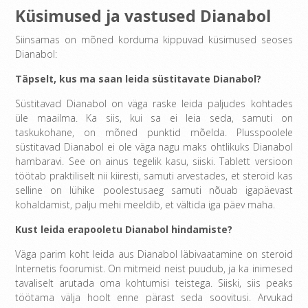
Küsimused ja vastused Dianabol
Siinsamas on mõned korduma kippuvad küsimused seoses
Dianabol:
Täpselt, kus ma saan leida süstitavate Dianabol?
Süstitavad Dianabol on väga raske leida paljudes kohtades
üle maailma. Ka siis, kui sa ei leia seda, samuti on
taskukohane, on mõned punktid mõelda. Plusspoolele
süstitavad Dianabol ei ole väga nagu maks ohtlikuks Dianabol
hambaravi. See on ainus tegelik kasu, siiski. Tablett versioon
töötab praktiliselt nii kiiresti, samuti arvestades, et steroid kas
selline on lühike poolestusaeg samuti nõuab igapäevast
kohaldamist, palju mehi meeldib, et vältida iga päev maha.
Kust leida erapooletu Dianabol hindamiste?
Väga parim koht leida aus Dianabol läbivaatamine on steroid
Internetis foorumist. On mitmeid neist puudub, ja ka inimesed
tavaliselt arutada oma kohtumisi teistega. Siiski, siis peaks
töötama välja hoolt enne pärast seda soovitusi. Arvukad