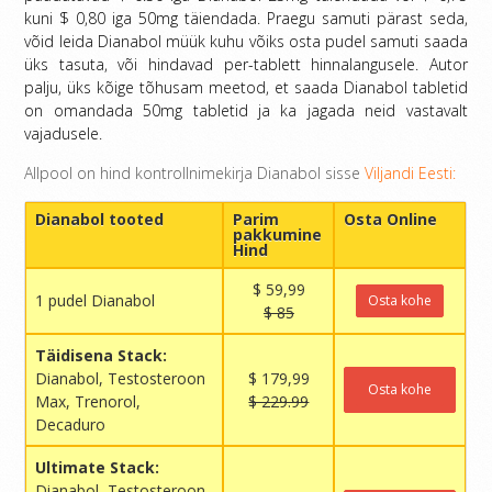
kuni $ 0,80 iga 50mg täiendada. Praegu samuti pärast seda,
võid leida Dianabol müük kuhu võiks osta pudel samuti saada
üks tasuta, või hindavad per-tablett hinnalangusele. Autor
palju, üks kõige tõhusam meetod, et saada Dianabol tabletid
on omandada 50mg tabletid ja ka jagada neid vastavalt
vajadusele.
Allpool on hind kontrollnimekirja Dianabol sisse
Viljandi Eesti:
Dianabol tooted
Parim
Osta Online
pakkumine
Hind
$ 59,99
1 pudel Dianabol
Osta kohe
$ 85
Täidisena Stack:
Dianabol, Testosteroon
$ 179,99
Osta kohe
Max, Trenorol,
$ 229.99
Decaduro
Ultimate Stack:
Dianabol, Testosteroon