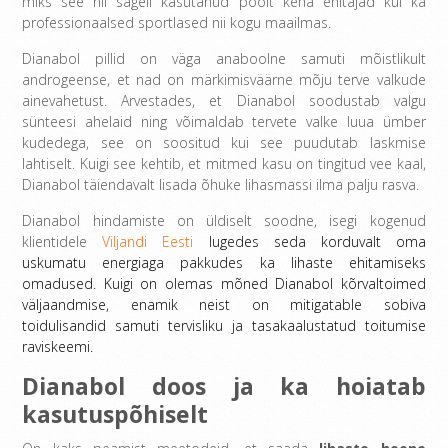
miks see nii sageli kasutanud poolt keha ehitajad kui ka
professionaalsed sportlased nii kogu maailmas.
Dianabol pillid on väga anaboolne samuti mõistlikult
androgeense, et nad on märkimisväärne mõju terve valkude
ainevahetust. Arvestades, et Dianabol soodustab valgu
sünteesi ahelaid ning võimaldab tervete valke luua ümber
kudedega, see on soositud kui see puudutab laskmise
lahtiselt. Kuigi see kehtib, et mitmed kasu on tingitud vee kaal,
Dianabol täiendavalt lisada õhuke lihasmassi ilma palju rasva.
Dianabol hindamiste on üldiselt soodne, isegi kogenud
klientidele
Viljandi Eesti
lugedes seda korduvalt oma
uskumatu energiaga pakkudes ka lihaste ehitamiseks
omadused. Kuigi on olemas mõned Dianabol kõrvaltoimed
väljaandmise, enamik neist on mitigatable sobiva
toidulisandid samuti tervisliku ja tasakaalustatud toitumise
raviskeemi.
Dianabol doos ja ka hoiatab
kasutuspõhiselt