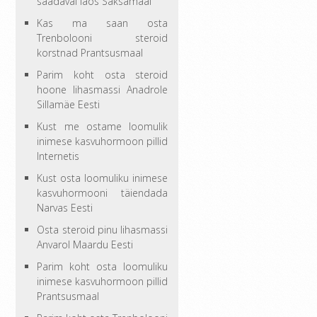
saadaval laos Saksamaal
Kas ma saan osta
Trenbolooni steroid
korstnad Prantsusmaal
Parim koht osta steroid
hoone lihasmassi Anadrole
Sillamäe Eesti
Kust me ostame loomulik
inimese kasvuhormoon pillid
Internetis
Kust osta loomuliku inimese
kasvuhormooni täiendada
Narvas Eesti
Osta steroid pinu lihasmassi
Anvarol Maardu Eesti
Parim koht osta loomuliku
inimese kasvuhormoon pillid
Prantsusmaal