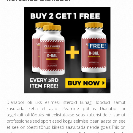
Dianabol oli üks esimesi steroid kunagi loodud samuti
kasutada keha ehitajad. Peamine põhjus Dianabol on
tegelikult oli lõpuks nii eelistatakse seas kulturistidele, samuti
professionaalsed sportlased kogu eelmise paari aasta on see,
et see on tõesti tõhus kiiresti saavutada nende goals.This on,