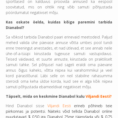
sportlased on kalduvus proovida annused ka eespool
soovitatud, mis on ohtlik ning võib samuti põhjustada
pöördumatut negatiivset mõju.
Kas oskate öelda, kuidas kõige paremini tarbida
Dianabol?
Sa võiksid tarbida Dianabol paari erinevaid meetodeid. Paljud
mehed valida ühe päevase annuse võtta umbes pool tundi
enne treeningut arvestades, et nad ütlevad, et see annab neile
ühe-of-a-tüüpi kiirustada tugevuse samuti vastupidavus.
Teised väidavad, et suurte annuste, kiirustada on praktiliselt
samuti tahke. Sel põhjusel nad sageli eraldi oma päevane
annus õigus kaheks, võtta niipea kui varahommikul ja veel
kord pärastlõunal. Läbi selle on neil stabiilne rahasumma
steroidi oma keha üldse korda, kuid see ei alga kõik niipea
samuti põhjustada ebameeldivat negatiivset mõju.
Täpselt, mida on keskmine Dianabol kulu
Viljandi Eesti?
Hind Dianabol sisse
Viljandi Eesti
erineb põhineb teie
piirkonnas ja potentsi. Näiteks võid tellida Dianabol online
puudutavad $ 0.50 iga Dianabol 25mg täiendada või $ 0,75