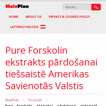
HOME
ABOUT US
PRIVACY & COOKIES POLICY
LATVIESU VALODA
Pure Forskolin
ekstrakts pārdošanai
tiešsaistē Amerikas
Savienotās Valstis
>
>
MalePlan
Forskolin
Pure Forskolin ekstrakts pārdošanai tiešsaistē