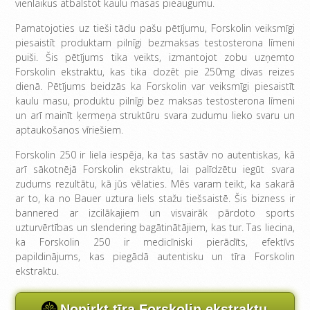
vienlaikus atbalstot kaulu masas pieaugumu.
Pamatojoties uz tieši tādu pašu pētījumu, Forskolin veiksmīgi
piesaistīt produktam pilnīgi bezmaksas testosterona līmeni
puiši. Šis pētījums tika veikts, izmantojot zobu uzņemto
Forskolin ekstraktu, kas tika dozēt pie 250mg divas reizes
dienā. Pētījums beidzās ka Forskolin var veiksmīgi piesaistīt
kaulu masu, produktu pilnīgi bez maksas testosterona līmeni
un arī mainīt ķermeņa struktūru svara zudumu lieko svaru un
aptaukošanos vīriešiem.
Forskolin 250 ir liela iespēja, ka tas sastāv no autentiskas, kā
arī sākotnējā Forskolin ekstraktu, lai palīdzētu iegūt svara
zudums rezultātu, kā jūs vēlaties. Mēs varam teikt, ka sakarā
ar to, ka no Bauer uztura liels stažu tiešsaistē. Šis bizness ir
bannered ar izcilākajiem un visvairāk pārdoto sports
uzturvērtības un slendering bagātinātājiem, kas tur. Tas liecina,
ka Forskolin 250 ir medicīniski pierādīts, efektīvs
papildinājums, kas piegādā autentisku un tīra Forskolin
ekstraktu.
Nopirkt tīra Forskolin ekstraktu