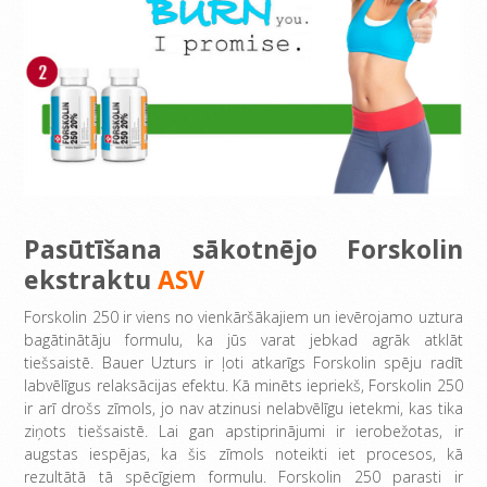
Pasūtīšana
sākotnējo
Forskolin
ekstraktu
ASV
Forskolin 250 ir viens no vienkāršākajiem un ievērojamo uztura
bagātinātāju formulu, ka jūs varat jebkad agrāk atklāt
tiešsaistē. Bauer Uzturs ir ļoti atkarīgs Forskolin spēju radīt
labvēlīgus relaksācijas efektu. Kā minēts iepriekš, Forskolin 250
ir arī drošs zīmols, jo nav atzinusi nelabvēlīgu ietekmi, kas tika
ziņots tiešsaistē. Lai gan apstiprinājumi ir ierobežotas, ir
augstas iespējas, ka šis zīmols noteikti iet procesos, kā
rezultātā tā spēcīgiem formulu. Forskolin 250 parasti ir