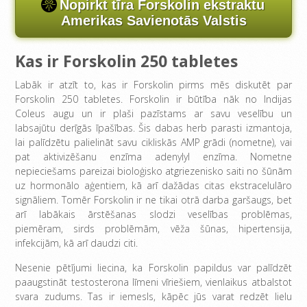
Nopirkt tīra Forskolin ekstraktu
Amerikas Savienotās Valstis
Kas ir Forskolin 250 tabletes
Labāk ir atzīt to, kas ir Forskolin pirms mēs diskutēt par
Forskolin 250 tabletes. Forskolin ir būtība nāk no Indijas
Coleus augu un ir plaši pazīstams ar savu veselību un
labsajūtu derīgās īpašības. Šis dabas herb parasti izmantoja,
lai palīdzētu palielināt savu cikliskās AMP grādi (nometne), vai
pat aktivizēšanu enzīma adenylyl enzīma. Nometne
nepieciešams pareizai bioloģisko atgriezenisko saiti no šūnām
uz hormonālo aģentiem, kā arī dažādas citas ekstracelulāro
signāliem. Tomēr Forskolin ir ne tikai otrā darba garšaugs, bet
arī labākais ārstēšanas slodzi veselības problēmas,
piemēram, sirds problēmām, vēža šūnas, hipertensija,
infekcijām, kā arī daudzi citi.
Nesenie pētījumi liecina, ka Forskolin papildus var palīdzēt
paaugstināt testosterona līmeni vīriešiem, vienlaikus atbalstot
svara zudums. Tas ir iemesls, kāpēc jūs varat redzēt lielu