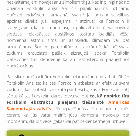
neskaitāmajiem novājēšanu zīmoliem tirgū, kas ir pilnīgi nāk no
oriģinālā Forskolin auga. Vai šis papildinājums uzticamu
palīdzot indivīdiem samazināt svaru? Ja jums ir veselības
apzinās cilvēks, jūs, iespējams, ir atzinusi, ka Forskolin ir
izdevīgs viela, kas ir izmantojusi, lai palīdzētu ārstēt vai novērst
slodzes relaksācijas apstākļos tostarp baidījās vēža,
nomierina astmu, sirds un asinsvadu slimībām vai pat
aizcietējums. Šodien gan kultūrisms apkārtnē, kā arī svara
zudums entuziasti pašlaik aizraujoši spēkā Forskolin
pateicoties tās slendering kā arī testosterona paaugstinot
priekšrocības.
Par sīki priekšrocībām Forskolin, izbraukšana un arī atklāt šo
Forskolin Analīze: kā tas Forskolin atbalsts ar efektīvu svara
zudums, kas noteikti pārskatā par tieši to, kas ir Forskolin 250,
tāpat kā tas Forskolin darbs, devu vai pat
to, kā nopirkt tīru
Forskolin ekstraktu pieejams tiešsaistē
Amerikas
Savienotajās valstīs
. Pēc iepazīšanās ar šo atsauksmi, mēs
ceram, ka jūs varat mainīt jūsu ķermeņa make-up par
montierim, daudz veselīgākas vai pat sexier ķermeņa uzbūvei.