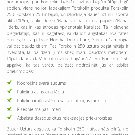
nodarbojas par Forskolin balstītu uztura bagātinātāju tirgū
šodien. Viens no ļoti labākajiem Forskolin produktā Forskolin
250. Forskolin 250 ir bijusi, un izklīdināja Bauer uzturu, sporta
aktivitātēm, tauku dedzināšana vai pat uztura papildināšanai
līderis, kas ir, kas atrodas Apvienotajā Karalistē. Tā ir slavena
piegādātājs, kas ir sagatavojuši daudz augstākās kvalitātes
preces, tostarp T5 ar Hoodia, Detox Pure, Garcinia Cambogia
vai pat daudz citiem. Tas Forskolin 250 uztura bagātinātājs ir
izveidota, lai palīdzētu jums shed svaru daudzos metodēm.
Tāpat daudz dažādu citu uztura bagātinātājiem, Forskolin 250
apgalvo, ka tas varētu palīdzēt nodrošināt jūs ar atbilst
priekšrocības:
Nodrošina svara zudums
Palielina asins cirkulāciju
Palielina imūnsistēmu vai pat atmiņas funkciju
Rises vielmaiņas līmeni
Atbalsta dažādus citus relaksācijas priekšrocības
Bauer Uzturs apgalvo, ka Forskolin 250 ir atvasināts pilnīgi no