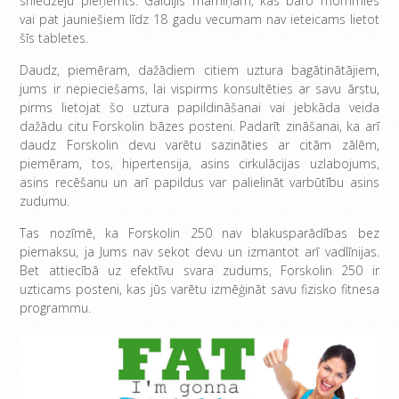
sniedzēju pieņemts. Gaidījis māmiņām, kas baro mommies
vai pat jauniešiem līdz 18 gadu vecumam nav ieteicams lietot
šīs tabletes.
Daudz, piemēram, dažādiem citiem uztura bagātinātājiem,
jums ir nepieciešams, lai vispirms konsultēties ar savu ārstu,
pirms lietojat šo uztura papildināšanai vai jebkāda veida
dažādu citu Forskolin bāzes posteni. Padarīt zināšanai, ka arī
daudz Forskolin devu varētu sazināties ar citām zālēm,
piemēram, tos, hipertensija, asins cirkulācijas uzlabojums,
asins recēšanu un arī papildus var palielināt varbūtību asins
zudumu.
Tas nozīmē, ka Forskolin 250 nav blakusparādības bez
piemaksu, ja Jums nav sekot devu un izmantot arī vadlīnijas.
Bet attiecībā uz efektīvu svara zudums, Forskolin 250 ir
uzticams posteni, kas jūs varētu izmēģināt savu fizisko fitnesa
programmu.