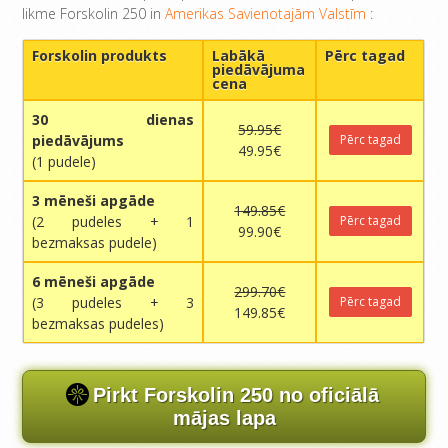
likme Forskolin 250 in
Amerikas Savienotajām Valstīm
:
Forskolin produkts
Labākā
Pērc tagad
piedāvājuma
cena
30 dienas
59.95€
piedāvājums
Pērc tagad
49.95€
(1 pudele)
3 mēneši apgāde
149.85€
(2 pudeles + 1
Pērc tagad
99.90€
bezmaksas pudele)
6 mēneši apgāde
299.70€
(3 pudeles + 3
Pērc tagad
149.85€
bezmaksas pudeles)
Pirkt Forskolin 250 no oficiālā
mājas lapa