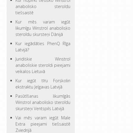
Kur nopirkt tiesisko Winstrol
anabolisko steroīdu
tiešsaistē
Kur mēs varam iegūt
likumīgu Winstrol anabolisko
steroīdu skursteņi Dānijā
Kur iegādāties PhenQ Rīga
Latvijā?
Juridiskie Winstrol
anaboliskie steroīdi pieejami
veikalos Lietuvā
Kur iegūt tīru Forskolin
ekstraktu Jelgavas Latvijā
Pasūtīšanas likumīgās
Winstrol anabolisko steroīdu
skursteņi Ventspils Latvijā
Vai mēs varam iegūt Male
Extra pieejami tiešsaistē
Zviedrijā