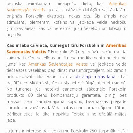
bezriska vairākumam pieaugušo diētu, kas
Amerikas
Savienotajās Valstīs
, jo tas sastāv no dabīgām sastāvdaļām
oriģināls Forskolin ekstrakts, nekas cits. Šis zīmols nav
stimulanti, piemēram, kofeīns vai jebkāda veida nedrošu
ķīmiskas vielas, kas var ietekmēt jūsu veselību un labsajūtu
negatīvi.
Kas ir labākā vieta, kur iegūt tīru Forskolin in
Amerikas
Savienotās Valstis
?
Forskolin 250 nepiedāvā jebkāda veida
kaimiņattiecību veselības un fitnesa medikamentu noieta pie
jums, kas
Amerikas Savienotajās Valstīs
vai jebkāda veida
tiešsaistes veselības papildināt mazumtirgotājiem. Šis zīmols
tiek piedāvāts tikai Bauer uztura
oficiālajā mājas lapā
. Lai
pasūtītu Forskolin 250, lūdzu, skatiet oficiālajā interneta vietnē.
No turienes jūs noteikti saņemsiet sākotnējo Forskolin
produkts 60 dienu kompensāciju garantēta, pilnīgi bez
maksas cenu samazinājuma kuponu, bezmaksas piegāde
stimulus un vairākas dažādas citas cenu samazinājumu. Tātad,
pārliecinieties, lai tikai nopirktu Forskolin no oficiālā mājas
lapa.
Ja Jums ir interese par iepirkumu Forskolin 250, turpmāk ir sīki