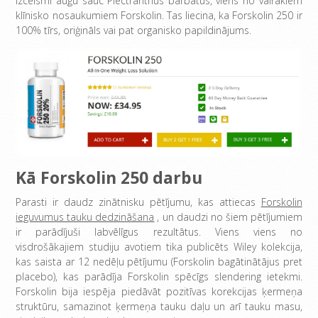
izcelsmi augu sauc Plectranthus barbatus, viens no vairākiem
klīnisko nosaukumiem Forskolin. Tas liecina, ka Forskolin 250 ir
100% tīrs, oriģināls vai pat organisko papildinājums.
Kā Forskolin 250 darbu
Parasti ir daudz zinātnisku pētījumu, kas attiecas
Forskolin
ieguvumus tauku dedzināšana
, un daudzi no šiem pētījumiem
ir parādījuši labvēlīgus rezultātus. Viens viens no
visdrošākajiem studiju avotiem tika publicēts Wiley kolekcija,
kas saista ar 12 nedēļu pētījumu (Forskolin bagātinātājus pret
placebo), kas parādīja Forskolin spēcīgs slendering ietekmi.
Forskolin bija iespēja piedāvāt pozitīvas korekcijas ķermeņa
struktūru, samazinot ķermeņa tauku daļu un arī tauku masu,