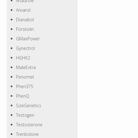
Anadrole
Anvarol
Dianabol
Forskolin
GMaxPower
Gynectrol
HGHX2
MaleExtra
Penomet
Phen375
PhenQ
SizeGenetics
Testogen
Testosterone
Trenbolone