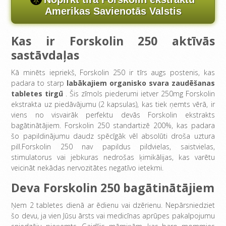
Amerikas Savienotās Valstis
Kas ir Forskolin 250 aktīvās
sastāvdaļas
Kā minēts iepriekš, Forskolin 250 ir tīrs augs postenis, kas
padara to starp
labākajiem organisko svara zaudēšanas
tabletes tirgū
. Šis zīmols piederumi ietver 250mg Forskolin
ekstrakta uz piedāvājumu (2 kapsulas), kas tiek ņemts vērā, ir
viens no visvairāk perfektu devās Forskolin ekstrakts
bagātinātājiem. Forskolin 250 standartizē 200%, kas padara
šo papildinājumu daudz spēcīgāk vēl absolūti droša uztura
pill.Forskolin 250 nav papildus pildvielas, saistvielas,
stimulatorus vai jebkuras nedrošas ķimikālijas, kas varētu
veicināt nekādas nervozitātes negatīvo ietekmi.
Deva Forskolin 250 bagātinātājiem
Ņem 2 tabletes dienā ar ēdienu vai dzērienu. Nepārsniedziet
šo devu, ja vien Jūsu ārsts vai medicīnas aprūpes pakalpojumu