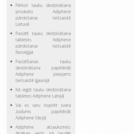
Pērkot tauku dedzināšana
produkts Adiphene
pārdošanai tiešsaistē
Lietuvā
Pasūtīt tauku dedzināšana
tabletes Adiphene
pārdošanai tiešsaistē
Norvēģijā
Pasūtīšanas tauku
dedzināšana papildināt
Adiphene pieejams
tiešsaistē Igaunijā
Kā iegūt tauku dedzināšana
tabletes Adiphene Latvijā
Vai es varu nopirkt svara
zudums papildināt
Adiphene Vācijā
Adiphene atsauksmes:
ātrākais veids, kā zaudēt