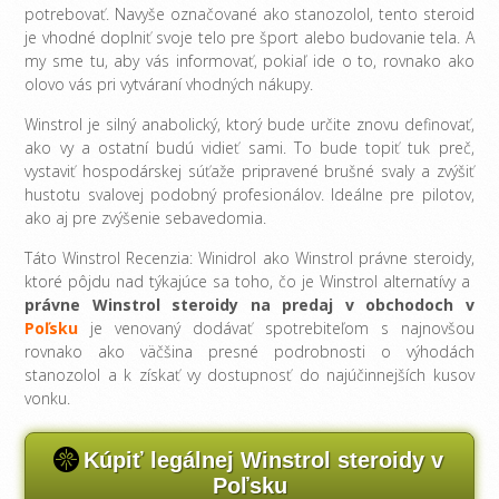
potrebovať. Navyše označované ako stanozolol, tento steroid
je vhodné doplniť svoje telo pre šport alebo budovanie tela. A
my sme tu, aby vás informovať, pokiaľ ide o to, rovnako ako
olovo vás pri vytváraní vhodných nákupy.
Winstrol je silný anabolický, ktorý bude určite znovu definovať,
ako vy a ostatní budú vidieť sami. To bude topiť tuk preč,
vystaviť hospodárskej súťaže pripravené brušné svaly a zvýšiť
hustotu svalovej podobný profesionálov. Ideálne pre pilotov,
ako aj pre zvýšenie sebavedomia.
Táto Winstrol Recenzia: Winidrol ako Winstrol právne steroidy,
ktoré pôjdu nad týkajúce sa toho, čo je Winstrol alternatívy a
právne Winstrol steroidy na predaj v obchodoch v
Poľsku
je venovaný dodávať spotrebiteľom s najnovšou
rovnako ako väčšina presné podrobnosti o výhodách
stanozolol a k získať vy dostupnosť do najúčinnejších kusov
vonku.
Kúpiť legálnej Winstrol steroidy v
Poľsku