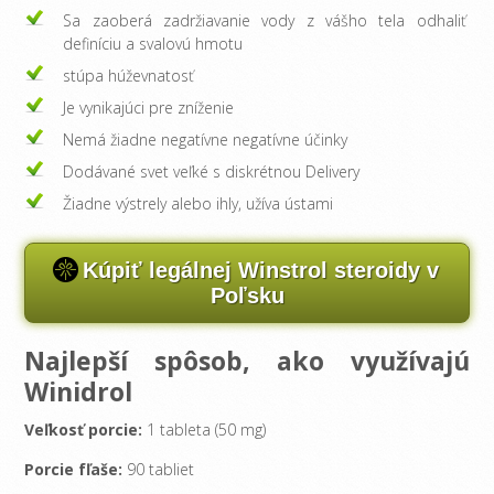
Sa zaoberá zadržiavanie vody z vášho tela odhaliť
definíciu a svalovú hmotu
stúpa húževnatosť
Je vynikajúci pre zníženie
Nemá žiadne negatívne negatívne účinky
Dodávané svet veľké s diskrétnou Delivery
Žiadne výstrely alebo ihly, užíva ústami
Kúpiť legálnej Winstrol steroidy v
Poľsku
Najlepší spôsob, ako využívajú
Winidrol
Veľkosť porcie:
1 tableta (50 mg)
Porcie fľaše:
90 tabliet