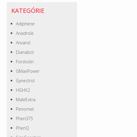
KATEGÓRIE
Adiphene
Anadrole
Anvarol
Dianabol
Forskolin
GMaxPower
Gynectrol
HGHX2
MaleExtra
Penomet
Phen375
PhenQ