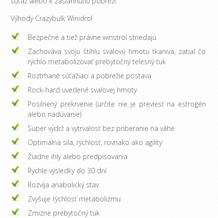
súťaž alebo k zasiahnutiu pobreží.
Výhody Crazybulk Winidrol
Bezpečné a tiež právne winstrol striedajú
Zachováva svoju štíhlu svalovú hmotu tkaniva, zatiaľ čo
rýchlo metabolizovať prebytočný telesný tuk
Roztrhané súťažiaci a pobrežie postava
Rock-hard uvedené svalovej hmoty
Posilnený prekrvenie (určite nie je previesť na estrogén
alebo nadúvanie)
Super výdrž a vytrvalosť bez priberanie na váhe
Optimálna sila, rýchlosť, rovnako ako agility
Žiadne ihly alebo predpisovania
Rýchle výsledky do 30 dní
Rozvíja anabolický stav
Zvyšuje rýchlosť metabolizmu
Zmizne prebytočný tuk