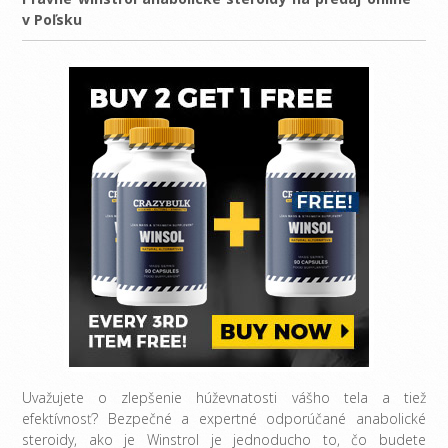
v Poľsku
Uvažujete o zlepšenie húževnatosti vášho tela a tiež
efektívnosť? Bezpečné a expertné odporúčané anabolické
steroidy, ako je Winstrol je jednoducho to, čo budete