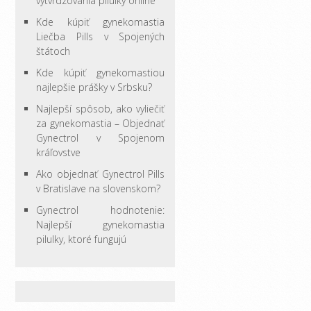
vytvrdzovania pilulky online
Kde kúpiť gynekomastia
Liečba Pills v Spojených
štátoch
Kde kúpiť gynekomastiou
najlepšie prášky v Srbsku?
Najlepší spôsob, ako vyliečiť
za gynekomastia – Objednať
Gynectrol v Spojenom
kráľovstve
Ako objednať Gynectrol Pills
v Bratislave na slovenskom?
Gynectrol hodnotenie:
Najlepší gynekomastia
pilulky, ktoré fungujú