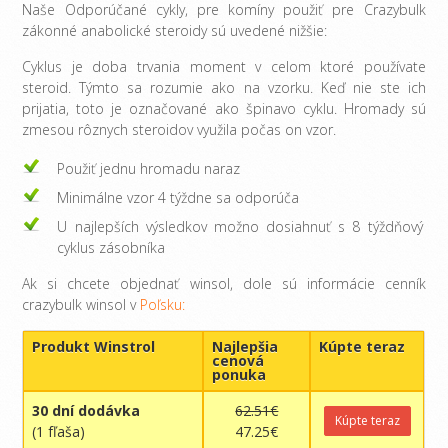
Naše Odporúčané cykly, pre komíny použiť pre Crazybulk
zákonné anabolické steroidy sú uvedené nižšie:
Cyklus je doba trvania moment v celom ktoré používate
steroid. Týmto sa rozumie ako na vzorku. Keď nie ste ich
prijatia, toto je označované ako špinavo cyklu. Hromady sú
zmesou rôznych steroidov využila počas on vzor.
Použiť jednu hromadu naraz
Minimálne vzor 4 týždne sa odporúča
U najlepších výsledkov možno dosiahnuť s 8 týždňový
cyklus zásobníka
Ak si chcete objednať winsol, dole sú informácie cenník
crazybulk winsol v
Poľsku:
Produkt Winstrol
Najlepšia
Kúpte teraz
cenová
ponuka
30 dní dodávka
62.51€
Kúpte teraz
(1 fľaša)
47.25€