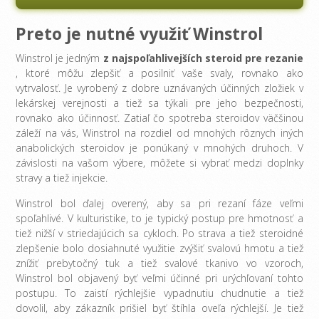
Preto je nutné využiť Winstrol
Winstrol je jedným
z
najspoľahlivejších steroid pre rezanie
, ktoré môžu zlepšiť a posilniť vaše svaly, rovnako ako
vytrvalosť. Je vyrobený z dobre uznávaných účinných zložiek v
lekárskej verejnosti a tiež sa týkali pre jeho bezpečnosti,
rovnako ako účinnosť. Zatiaľ čo spotreba steroidov väčšinou
záleží na vás, Winstrol na rozdiel od mnohých rôznych iných
anabolických steroidov je ponúkaný v mnohých druhoch. V
závislosti na vašom výbere, môžete si vybrať medzi doplnky
stravy a tiež injekcie.
Winstrol bol ďalej overený, aby sa pri rezaní fáze veľmi
spoľahlivé. V kulturistike, to je typický postup pre hmotnosť a
tiež nižší v striedajúcich sa cykloch. Po strava a tiež steroidné
zlepšenie bolo dosiahnuté využitie zvýšiť svalovú hmotu a tiež
znížiť prebytočný tuk a tiež svalové tkanivo vo vzoroch,
Winstrol bol objavený byť veľmi účinné pri urýchľovaní tohto
postupu. To zaistí rýchlejšie vypadnutiu chudnutie a tiež
dovolil, aby zákazník prišiel byť štíhla oveľa rýchlejší. Je tiež