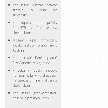
Kde kúpiť Winstrol právne
steroidy v Žiline na
slovenské
Kde kúpiť chudnutie prášky
Phen375 v Prešove na
slovenskom
Môžem kúpiť prirodzený
ľudský rastový hormón liek v
Austrálii
Kde získať Penis platnú
SizeGenetics v Argentína
Prirodzený ľudský rastový
hormón pilulky k dispozícii
na predaj on-line v Nitre na
slovenskom
Kde kúpiť gynekomastiou
najlepšie prášky v Srbsku?