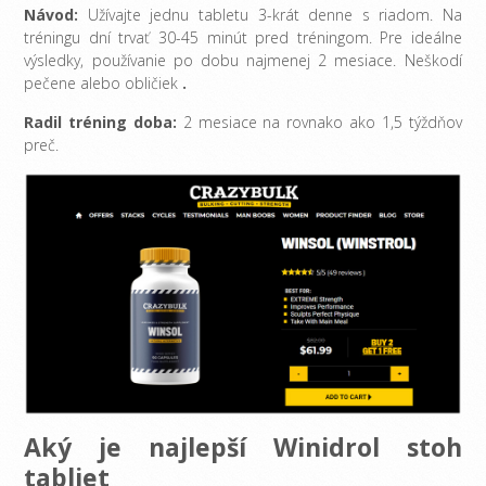
Návod:
Užívajte jednu tabletu 3-krát denne s riadom. Na
tréningu dní trvať 30-45 minút pred tréningom. Pre ideálne
výsledky, používanie po dobu najmenej 2 mesiace. Neškodí
pečene alebo obličiek
.
Radil tréning doba:
2 mesiace na rovnako ako 1,5 týždňov
preč.
Aký je najlepší Winidrol stoh
tabliet