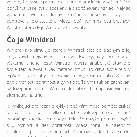
známe, že zvyšuje prekrvenie, ktorá je praskanie z vašich žilách
ponúknuť vaše svaly zocelený a tiež tónovaný vzhľad. Najviac
významne, Winstrol dodáva značne v posilňovaní sily pre
športové a telo stavitelia. Medzi ideálnych možností právnych
Winstrol steroidy je Winidrol z Crazybulk.
Čo je Winidrol
Winidrol ako simuluje steroid Winstrol ešte so žiadnym z jej
negatívnych negatívnych účinkov. Bol vyvinutý po rokoch
výskumu a jeho testy. Winstrol vytvára anabolický stav pre
svoje telo a zvyšuje váš metabolizmus. To dáva svoje telo v
lepšom stave, aby spaľovanie tukov, rovnako ako výrazne
zvýšiť rýchlosť, obratnosť a vytrvalosť. To vrhá tuk pri zachovaní
svalovej hmoty v tele. Winidrol doplnky sú
tie najlepšie winstrol
alternatívu
na trhu.
Je vynikajúci pre rezanie cykly a tiež vám môže pomôcť získať
štíhle, ťažko ako aj celkom suché svalovej hmoty. To tiež
zabraňuje zadržiavaniu vody v tele. Že navyše pomáha zvýšiť
silu, rýchlosť a tiež obratnosť. Vďaka tomu je najlepším
doplnkom pre profesionálnych športovcov, ktorí sa snažia