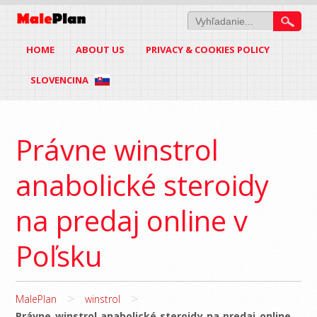
HOME
ABOUT US
PRIVACY & COOKIES POLICY
SLOVENCINA
Právne winstrol
anabolické steroidy
na predaj online v
Poľsku
>
>
MalePlan
winstrol
Právne winstrol anabolické steroidy na predaj online