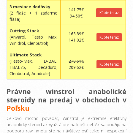
3 mesiace dodávky
141.75€
(2 fľaše + 1 zadarmo
Kúpte teraz
94.50€
fľaša)
Cutting Stack
163.89€
(Anvarol, Testo Max,
Kúpte teraz
141.02€
Winidrol, Clenbutrol)
Ultimate Stack
(Testo-Max, D-BAL,
270.61€
Kúpte teraz
TBAL75, Decaduro,
209.62€
Clenbutrol, Anadrole)
Právne winstrol anabolické
steroidy na predaj v obchodoch v
Poľsku
Celkovo možno povedať, Winstrol je extrémne efektívny
anabolický steroid ak využitá pre najlepší cieľ. Ak sa použijú na
podporu raw hmotu ste na návšteve byť celkom nespokojní