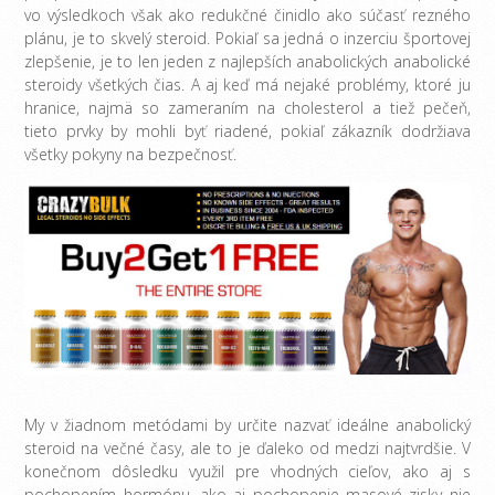
vo výsledkoch však ako redukčné činidlo ako súčasť rezného
plánu, je to skvelý steroid. Pokiaľ sa jedná o inzerciu športovej
zlepšenie, je to len jeden z najlepších anabolických anabolické
steroidy všetkých čias. A aj keď má nejaké problémy, ktoré ju
hranice, najmä so zameraním na cholesterol a tiež pečeň,
tieto prvky by mohli byť riadené, pokiaľ zákazník dodržiava
všetky pokyny na bezpečnosť.
My v žiadnom metódami by určite nazvať ideálne anabolický
steroid na večné časy, ale to je ďaleko od medzi najtvrdšie. V
konečnom dôsledku využil pre vhodných cieľov, ako aj s
pochopením hormónu, ako aj pochopenie masové zisky nie