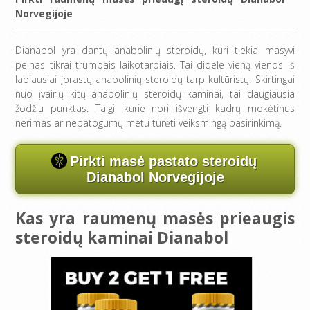
Norvegijoje
Dianabol yra dantų anabolinių steroidų, kuri tiekia masyvi
pelnas tikrai trumpais laikotarpiais. Tai didele vieną vienos iš
labiausiai įprastų anabolinių steroidų tarp kultūristų. Skirtingai
nuo įvairių kitų anabolinių steroidų kaminai, tai daugiausia
žodžiu punktas. Taigi, kurie nori išvengti kadrų mokėtinus
nerimas ar nepatogumų metu turėti veiksmingą pasirinkimą.
Pirkti masė pastato steroidų
Dianabol Norvegijoje
Kas yra raumenų masės prieaugis
steroidų kaminai Dianabol