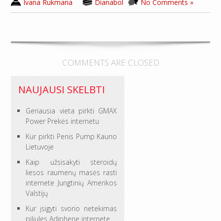
Ivana Rukmana
Dianabol
No Comments »
COMMENTS ARE CLOSED
NAUJAUSI SKELBTI
Geriausia vieta pirkti GMAX
Power Prekės internetu
Kur pirkti Penis Pump Kauno
Lietuvoje
Kaip užsisakyti steroidų
liesos raumenų masės rasti
internete Jungtinių Amerikos
Valstijų
Kur įsigyti svorio netekimas
piliules Adiphene internete