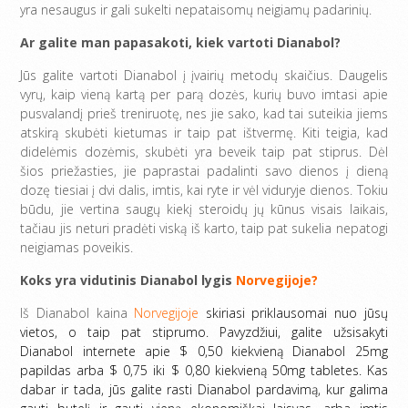
yra nesaugus ir gali sukelti nepataisomų neigiamų padarinių.
Ar galite man papasakoti, kiek vartoti Dianabol?
Jūs galite vartoti Dianabol į įvairių metodų skaičius. Daugelis
vyrų, kaip vieną kartą per parą dozės, kurių buvo imtasi apie
pusvalandį prieš treniruotę, nes jie sako, kad tai suteikia jiems
atskirą skubėti kietumas ir taip pat ištvermę. Kiti teigia, kad
didelėmis dozėmis, skubėti yra beveik taip pat stiprus. Dėl
šios priežasties, jie paprastai padalinti savo dienos į dieną
dozę tiesiai į dvi dalis, imtis, kai ryte ir vėl viduryje dienos. Tokiu
būdu, jie vertina saugų kiekį steroidų jų kūnus visais laikais,
tačiau jis neturi pradėti viską iš karto, taip pat sukelia nepatogi
neigiamas poveikis.
Koks yra vidutinis Dianabol lygis
Norvegijoje?
Iš Dianabol kaina
Norvegijoje
skiriasi priklausomai nuo jūsų
vietos, o taip pat stiprumo. Pavyzdžiui, galite užsisakyti
Dianabol internete apie $ 0,50 kiekvieną Dianabol 25mg
papildas arba $ 0,75 iki $ 0,80 kiekvieną 50mg tabletes. Kas
dabar ir tada, jūs galite rasti Dianabol pardavimą, kur galima