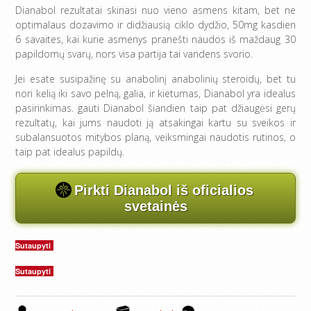
Dianabol rezultatai skiriasi nuo vieno asmens kitam, bet ne
optimalaus dozavimo ir didžiausią ciklo dydžio, 50mg kasdien
6 savaites, kai kurie asmenys pranešti naudos iš maždaug 30
papildomų svarų, nors visa partija tai vandens svorio.
Jei esate susipažinę su anabolinį anabolinių steroidų, bet tu
nori kelią iki savo pelną, galia, ir kietumas, Dianabol yra idealus
pasirinkimas. gauti Dianabol šiandien taip pat džiaugėsi gerų
rezultatų, kai jums naudoti ją atsakingai kartu su sveikos ir
subalansuotos mitybos planą, veiksmingai naudotis rutinos, o
taip pat idealus papildų.
Pirkti Dianabol iš oficialios
svetainės
Sutaupyti
Sutaupyti