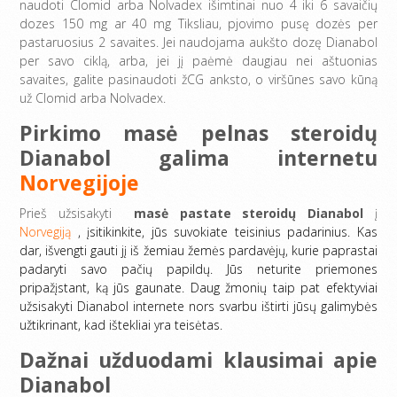
naudoti Clomid arba Nolvadex išimtinai nuo 4 iki 6 savaičių
dozes 150 mg ar 40 mg Tiksliau, pjovimo pusę dozės per
pastaruosius 2 savaites. Jei naudojama aukšto dozę Dianabol
per savo ciklą, arba, jei jį paėmė daugiau nei aštuonias
savaites, galite pasinaudoti žCG anksto, o viršūnes savo kūną
už Clomid arba Nolvadex.
Pirkimo masė pelnas steroidų
Dianabol galima internetu
Norvegijoje
Prieš užsisakyti
masė pastate steroidų Dianabol
į
Norvegiją
, įsitikinkite, jūs suvokiate teisinius padarinius. Kas
dar, išvengti gauti jį iš žemiau žemės pardavėjų, kurie paprastai
padaryti savo pačių papildų. Jūs neturite priemones
pripažįstant, ką jūs gaunate. Daug žmonių taip pat efektyviai
užsisakyti Dianabol internete nors svarbu ištirti jūsų galimybės
užtikrinant, kad ištekliai yra teisėtas.
Dažnai užduodami klausimai apie
Dianabol