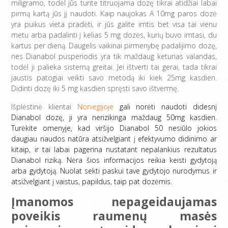
miligramo, todėl jūs turite titruojama dozę tikrai atidžiai labai
pirmą kartą jūs jį naudoti. Kaip naujokas A 10mg paros dozė
yra puikus vieta pradėti, ir jūs galite imtis bet visa tai vienu
metu arba padalinti į kelias 5 mg dozės, kurių buvo imtasi, du
kartus per dieną. Daugelis vaikinai pirmenybę padalijimo dozę,
nes Dianabol pusperiodis yra tik maždaug keturias valandas,
todėl ji palieka sistemą greitai. Jei ištverti tai gerai, tada tikrai
jaustis patogiai veikti savo metodą iki kiek 25mg kasdien.
Didinti dozę iki 5 mg kasdien spręsti savo ištvermę.
Išplėstinė klientai
Norvegijoje
gali norėti naudoti didesnį
Dianabol dozę, ji yra nerizikinga maždaug 50mg kasdien.
Turėkite omenyje, kad viršijo Dianabol 50 nesiūlo jokios
daugiau naudos natūra atsižvelgiant į efektyvumo didinimo ar
kitaip, ir tai labai pagerina nustatant nepalankius rezultatus
Dianabol riziką. Nėra šios informacijos reikia keisti gydytoją
arba gydytoją. Nuolat sekti paskui tave gydytojo nurodymus ir
atsižvelgiant į vaistus, papildus, taip pat dozėmis.
Įmanomos nepageidaujamas
poveikis raumenų masės