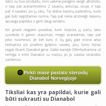
žalos su šiuo produktu, nors vaikinai paragino vengti alkoholio,
o taip pat acetaminofeno 2 savaičių anksčiau, visoje, ir taip
pat 4 savaites po jų ciklų. Tai didina kepenų pažeidimų, kurie
gali būti negrįžtamas norma. Taip pat reikia atsižvelgti kepenų
apsauga papildus ir gerti daug vandens.
Kiti įprasti neigiami poveikiai, kurie išnyksta jų pačių laiku
susideda iš galvos skausmas, miego praradimas, taip pat
pilvo nusiminusi. Jei bet kuris iš šių galų gale erzina arba
neišnyksta po pradinio gydymo savaitę, jūsų fizinis kūnas
negali ištverti Dianabol gerai. Galite bandyti Difenhydramina už
nemiga ir imtis Dianabol su maistu, jei jis sukelia skrandžio
sutrikimus.
Pirkti masė pastato steroidų
Dianabol Norvegijoje
Tiksliai kas yra papildai, kurie gali
būti sukrauti su Dianabol