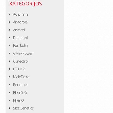
KATEGORIJOS
Adiphene
Anadrole
Anvarol
Dianabol
Forskolin
GMaxPower
Gynectrol
HGHX2
MaleExtra
Penomet
Phen375
PhenQ
SizeGenetics