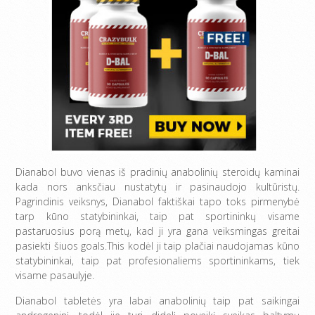
Dianabol buvo vienas iš pradinių anabolinių steroidų kaminai
kada nors anksčiau nustatytų ir pasinaudojo kultūristų.
Pagrindinis veiksnys, Dianabol faktiškai tapo toks pirmenybė
tarp kūno statybininkai, taip pat sportininkų visame
pastaruosius porą metų, kad ji yra gana veiksmingas greitai
pasiekti šiuos goals.This kodėl ji taip plačiai naudojamas kūno
statybininkai, taip pat profesionaliems sportininkams, tiek
visame pasaulyje.
Dianabol tabletės yra labai anabolinių taip pat saikingai