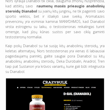
Nors vyrauja Dianabol tik ciklai, dauguma žmonių nusprendžia,
kad atitiktų savo
raumenų masės prieaugio anabolinių
steroidų Dianabol
su įvairių kitų junginių, ne tik pagerinti savo
sporto veiklos, bet ir išlaikyti save sveiką. Aromatazės
prevencinių yra esminiai kaminai MANYDAMOS, kad Dianabol
virsta estrogenu su laiku, o testosteronas reikalingas turint
omenyje, kad jūsų kūnas sustos per savo ciklą gaminti
testosteroną normaliai.
Kaip polių Dianabol su tai susiję kitų anabolinių steroidų, yra
keletas alternatyvų. Nors testosteronas yra vienas iš labiausiai
pageidaujamą parinktį, galite saugiai pora Dianabol su kitų
anabolinių anabolinių steroidų. Deka Durobalin, Anadrol, Tren
taip pat Sustanon yra krūvos variantų, kurie gali būti integruota
su Dianabol.