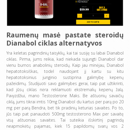
Raumenų masė pastate steroidų
Dianabol ciklas alternatyvos
Yra keletas pagrindinių taisyklių, kai tai susiję su labai Dianabol
ciklas. Pirma, jums reikia, kad niekada sujungti Dianabol dar
vienu burnos anabolinių steroidų. Kaip jau minėjau, Dianabol
hepatotoksiškas, todėl naudojant jį kartu su kitu
hepatotoksinius junginio sustiprina galimybę kepenų
pažeidimų. Studijuoti savo galimybes gerai, taip pat užtikrinti,
kad jūsų ciklas nėra reklamuoti ekstremalių kepenų žalą.
Pavyzdžiui, mano Testosterone Maks. Be aštuonių savaičių
ciklą, jums tikrai imtis 10mg Dianabol du kartus per parą po 20
mg per parą Bendra, bet tik pradinių keturias savaites. Po to,
jūs taip pat panaudoti 500mg testosterono Max per savaitę
visą aštuonias savaites. Tai suteikia išskirtinį pagrindą
neapmokėtų pajamas, kiek 15 papildomų svarų vos 2