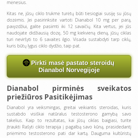
mėnesius.
Kitas ne, jūsų ciklo trukmė turėtų būti tiesiogiai susiję su jūsų
dozėmis. Jei pasirinksite vartoti Dianabol 10 mg per parą,
pavyzdžiui, galite pasiimti iki 12 savaičių. Kita vertus, jei jūs
naudojate didžiausią dozę, 50 mg kiekvieną dieną, jūsų ciklas
turi neviršyti to 6 savaites ilgio. Visada sustabdyti tarp ciklų,
kuris būtų lygus ciklo dydžio, taip pat.
Pirkti masė pastato steroidų
Dianabol Norvegijoje
Dianabol pirminės sveikatos
priežiūros Pasitikėjimas
Dianabol yra veiksmingas, greitai veikiantis steroidas, kuris
sustabdo visiškai natūralus testosterono gamybą savo
takelius. Kaip to rezultatas, kai jūsų ciklas baigiasi, turite
įtraukti Rašyti ciklo terapija į pagalbą savo kūną, prasidedantį
priėmimo testosterono pati dar kartą. Dauguma kultūristų