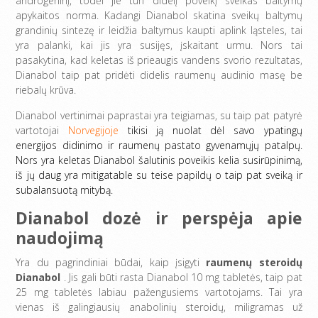
androgeninį, todėl jie turi didelį poveikį sveikas baltymų
apykaitos norma. Kadangi Dianabol skatina sveikų baltymų
grandinių sintezę ir leidžia baltymus kaupti aplink ląsteles, tai
yra palanki, kai jis yra susijęs, įskaitant urmu. Nors tai
pasakytina, kad keletas iš prieaugis vandens svorio rezultatas,
Dianabol taip pat pridėti didelis raumenų audinio masę be
riebalų krūva.
Dianabol vertinimai paprastai yra teigiamas, su taip pat patyrė
vartotojai
Norvegijoje
tikisi ją nuolat dėl savo ypatingų
energijos didinimo ir raumenų pastato gyvenamųjų patalpų.
Nors yra keletas Dianabol šalutinis poveikis kelia susirūpinimą,
iš jų daug yra mitigatable su teise papildų o taip pat sveiką ir
subalansuotą mitybą.
Dianabol dozė ir perspėja apie
naudojimą
Yra du pagrindiniai būdai, kaip įsigyti
raumenų steroidų
Dianabol
. Jis gali būti rasta Dianabol 10 mg tabletės, taip pat
25 mg tabletės labiau pažengusiems vartotojams. Tai yra
vienas iš galingiausių anabolinių steroidų, miligramas už