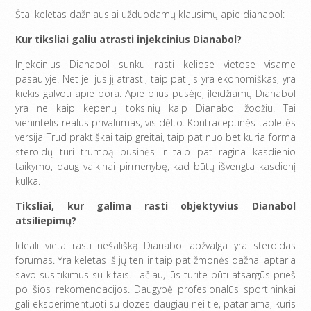
Štai keletas dažniausiai užduodamų klausimų apie dianabol:
Kur tiksliai galiu atrasti injekcinius Dianabol?
Injekcinius Dianabol sunku rasti keliose vietose visame
pasaulyje. Net jei jūs jį atrasti, taip pat jis yra ekonomiškas, yra
kiekis galvoti apie pora. Apie plius pusėje, įleidžiamų Dianabol
yra ne kaip kepenų toksinių kaip Dianabol žodžiu. Tai
vienintelis realus privalumas, vis dėlto. Kontraceptinės tabletės
versija Trud praktiškai taip greitai, taip pat nuo bet kuria forma
steroidų turi trumpą pusinės ir taip pat ragina kasdienio
taikymo, daug vaikinai pirmenybę, kad būtų išvengta kasdienį
kulka.
Tiksliai, kur galima rasti objektyvius Dianabol
atsiliepimų?
Ideali vieta rasti nešališką Dianabol apžvalga yra steroidas
forumas. Yra keletas iš jų ten ir taip pat žmonės dažnai aptaria
savo susitikimus su kitais. Tačiau, jūs turite būti atsargūs prieš
po šios rekomendacijos. Daugybė profesionalūs sportininkai
gali eksperimentuoti su dozes daugiau nei tie, patariama, kuris