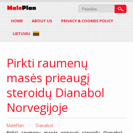
HOME
ABOUT US
PRIVACY & COOKIES POLICY
LIETUVIU
Pirkti raumenų
masės prieaugį
steroidų Dianabol
Norvegijoje
>
>
MalePlan
Dianabol
Pirkti raumenų masės prieaugį steroidų Dianabol