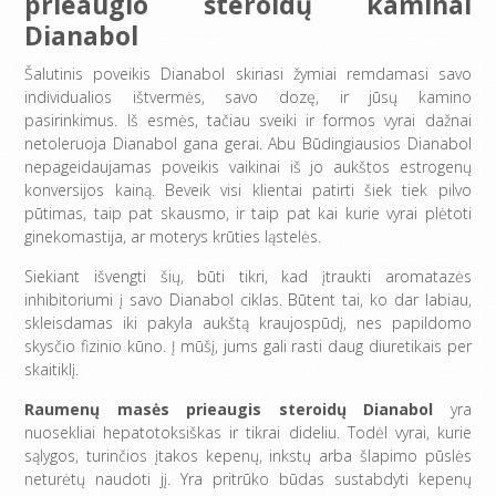
prieaugio steroidų kaminai
Dianabol
Šalutinis poveikis Dianabol skiriasi žymiai remdamasi savo
individualios ištvermės, savo dozę, ir jūsų kamino
pasirinkimus. Iš esmės, tačiau sveiki ir formos vyrai dažnai
netoleruoja Dianabol gana gerai. Abu Būdingiausios Dianabol
nepageidaujamas poveikis vaikinai iš jo aukštos estrogenų
konversijos kainą. Beveik visi klientai patirti šiek tiek pilvo
pūtimas, taip pat skausmo, ir taip pat kai kurie vyrai plėtoti
ginekomastija, ar moterys krūties ląstelės.
Siekiant išvengti šių, būti tikri, kad įtraukti aromatazės
inhibitoriumi į savo Dianabol ciklas. Būtent tai, ko dar labiau,
skleisdamas iki pakyla aukštą kraujospūdį, nes papildomo
skysčio fizinio kūno. Į mūšį, jums gali rasti daug diuretikais per
skaitiklį.
Raumenų masės prieaugis steroidų Dianabol
yra
nuosekliai hepatotoksiškas ir tikrai dideliu. Todėl vyrai, kurie
sąlygos, turinčios įtakos kepenų, inkstų arba šlapimo pūslės
neturėtų naudoti jį. Yra pritrūko būdas sustabdyti kepenų