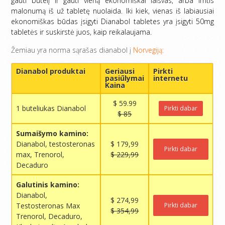
gauti butelį ir gauti vieną ekonomiškai laisvas, arba imtis
malonumą iš už tabletę nuolaida. Iki kiek, vienas iš labiausiai
ekonomiškas būdas įsigyti Dianabol tabletes yra įsigyti 50mg
tabletės ir suskirstė juos, kaip reikalaujama.
Žemiau yra norma sąrašas dianabol į
Norvegiją:
Dianabol produktai
Geriausi
Pirkti
pasiūlymai
internetu
Kaina
$ 59.99
1 buteliukas Dianabol
Pirkti dabar
$ 85
Sumaišymo kamino:
Dianabol, testosteronas
$ 179,99
Pirkti dabar
max, Trenorol,
$ 229,99
Decaduro
Galutinis kamino:
Dianabol,
$ 274,99
Testosteronas Max
Pirkti dabar
$ 354,99
Trenorol, Decaduro,