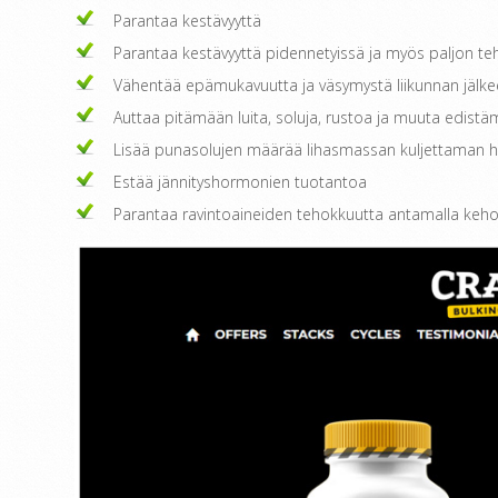
Parantaa kestävyyttä
Parantaa kestävyyttä pidennetyissä ja myös paljon t
Vähentää epämukavuutta ja väsymystä liikunnan jälk
Auttaa pitämään luita, soluja, rustoa ja muuta edistäm
Lisää punasolujen määrää lihasmassan kuljettaman 
Estää jännityshormonien tuotantoa
Parantaa ravintoaineiden tehokkuutta antamalla keho