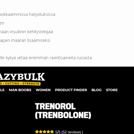
ehokkaammissa harjoituksissa
een
ään insuliinin kehitystekijää
hapen määrän lisäämiseksi
lle kykyä vetää enemmän ravintoaineita ruoasta