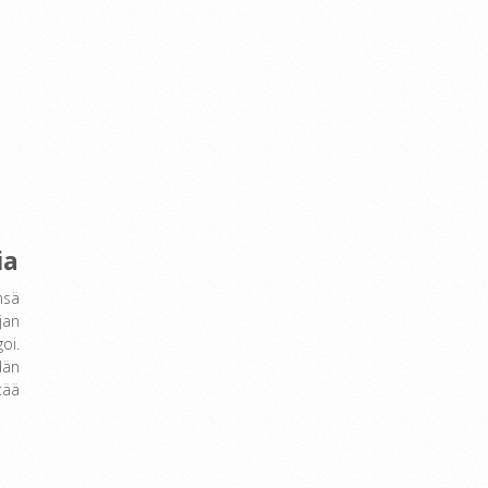
ia
nsä
jan
oi.
dän
tää