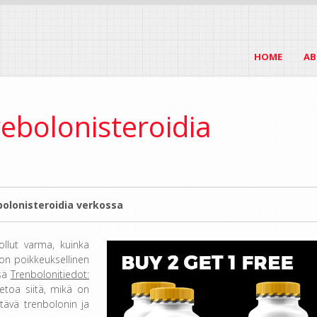
HOME
AB
rebolonisteroidia
bolonisteroidia verkossa
ollut varma, kuinka
 on poikkeuksellinen
ssä
Trenbolonitiedot:
etoa siitä, mikä on
ttävä trenbolonin ja