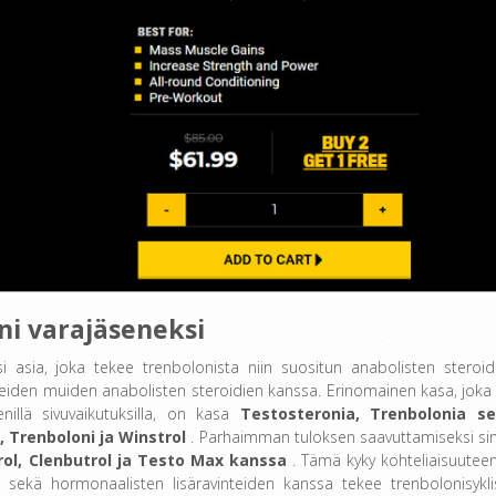
ni varajäseneksi
ksi asia, joka tekee trenbolonista niin suositun anabolisten steroid
seiden muiden anabolisten steroidien kanssa. Erinomainen kasa, joka
pienillä sivuvaikutuksilla, on kasa
Testosteronia, Trenbolonia s
, Trenboloni ja Winstrol
. Parhaimman tuloksen saavuttamiseksi si
rol, Clenbutrol ja Testo Max kanssa
. Tämä kyky kohteliaisuuteen
sekä hormonaalisten lisäravinteiden kanssa tekee trenbolonisykli