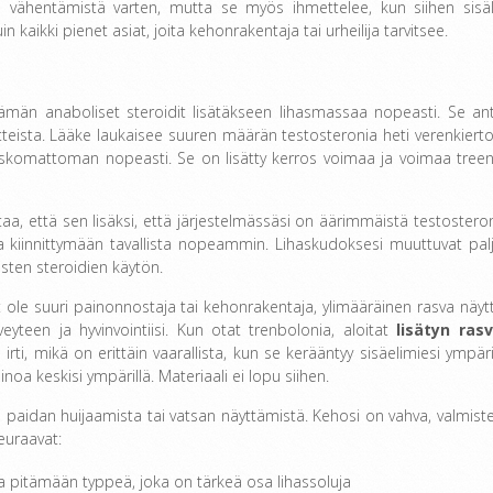
a vähentämistä varten, mutta se myös ihmettelee, kun siihen sisäl
kaikki pienet asiat, joita kehonrakentaja tai urheilija tarvitsee.
ämän anaboliset steroidit lisätäkseen lihasmassaa nopeasti. Se an
otteista. Lääke laukaisee suuren määrän testosteronia heti verenkiert
ja uskomattoman nopeasti. Se on lisätty kerros voimaa ja voimaa treeni
aa, että sen lisäksi, että järjestelmässäsi on äärimmäistä testosteron
 kiinnittymään tavallista nopeammin. Lihaskudoksesi muuttuvat pal
sten steroidien käytön.
 et ole suuri painonnostaja tai kehonrakentaja, ylimääräinen rasva näyt
eyteen ja hyvinvointiisi. Kun otat trenbolonia, aloitat
lisätyn ras
ti, mikä on erittäin vaarallista, kun se kerääntyy sisäelimiesi ympäril
ainoa keskisi ympärillä. Materiaali ei lopu siihen.
öi paidan huijaamista tai vatsan näyttämistä. Kehosi on vahva, valmiste
seuraavat:
ia pitämään typpeä, joka on tärkeä osa lihassoluja