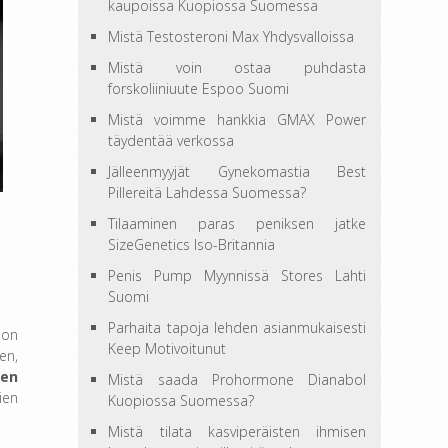
kaupoissa Kuopiossa Suomessa
Mistä Testosteroni Max Yhdysvalloissa
Mistä voin ostaa puhdasta
forskoliiniuute Espoo Suomi
Mistä voimme hankkia GMAX Power
täydentää verkossa
Jälleenmyyjät Gynekomastia Best
Pillereitä Lahdessa Suomessa?
Tilaaminen paras peniksen jatke
SizeGenetics Iso-Britannia
Penis Pump Myynnissä Stores Lahti
Suomi
Parhaita tapoja lehden asianmukaisesti
 on
Keep Motivoitunut
en,
ien
Mistä saada Prohormone Dianabol
ien
Kuopiossa Suomessa?
Mistä tilata kasviperäisten ihmisen