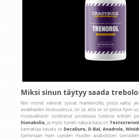
Miksi sinun täytyy saada trebolo
Niin monet valinnat syövät markkinoilla, joista valita, y
asiakkaiden keskuudessa, on se, että se on pinoa hyvin u
tosiasiallisesti osoittanut positiivisia tuloksia erittäin 
Dianabolia,
ja myös toinen näkyvä kasa on
Testosteroni
kannattaa kasata se
DecaDuro, D-Bal, Anadrole, Winid
toimimaan hyvin useiden muiden anabolisten steroidien 