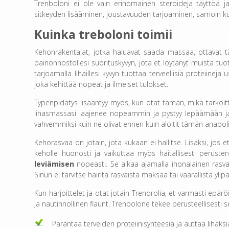
Trenboloni ei ole vain erinomainen steroideja täyttöä j
sitkeyden lisääminen, joustavuuden tarjoaminen, samoin kuin 
Kuinka treboloni toimii
Kehonrakentajat, jotka haluavat saada massaa, ottavat t
painonnostollesi suorituskyvyn, jota et löytänyt muista tu
tarjoamalla lihaillesi kyvyn tuottaa terveellisiä proteiine
joka kehittää nopeat ja ilmeiset tulokset.
Typenpidätys lisääntyy myös, kun otat tämän, mikä tarkoitt
lihasmassasi laajenee nopeammin ja pystyy lepäämään ja
vahvemmiksi kuin ne olivat ennen kuin aloitit tämän anaboli
Kehorasvaa on jotain, jota kukaan ei hallitse. Lisäksi, jos
keholle huonosti ja vaikuttaa myös haitallisesti perusterv
leviämisen
nopeasti. Se alkaa ajamalla ihonalainen rasva ir
Sinun ei tarvitse häiritä rasvaista maksaa tai vaarallista ylip
Kun harjoittelet ja otat jotain Trenorolia, et varmasti epär
ja nautinnollinen flaunt. Trenbolone tekee perusteellisesti 
Parantaa terveiden proteiinisynteesiä ja auttaa lihaks