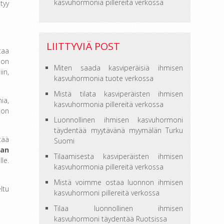
kasvuhormonia pillereitä verkossa
tyy
LIITTYVIÄ POST
taa
oon
Miten saada kasviperäisiä ihmisen
in,
kasvuhormonia tuote verkossa
Mistä tilata kasviperäisten ihmisen
ia,
kasvuhormonia pillereitä verkossa
jon
Luonnollinen ihmisen kasvuhormoni
täydentää myytävänä myymälän Turku
tää
Suomi
van
Tilaamisesta kasviperäisten ihmisen
le.
kasvuhormonia pillereitä verkossa
Mistä voimme ostaa luonnon ihmisen
ltu
kasvuhormoni pillereitä verkossa
Tilaa luonnollinen ihmisen
kasvuhormoni täydentää Ruotsissa