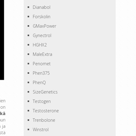
Dianabol
Forskolin
GMaxPower
Gynectrol
HGHX2
MaleExtra
Penomet
Phen375
PhenQ
SizeGenetics
ien
Testogen
 on
Testosterone
ekä
nun
Trenbolone
 ja
Winstrol
stä