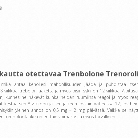
iä
kautta otettavaa Trenbolone Trenorol
a, mikä antaa kehollesi mahdollisuuden jäädä ja puhdistaa itse
8 viikkoa trebolonilääkettä ja myös pisin sykli on 12 viikkoa. Aloitusa
ajan, kunnes he näkevät kuinka heidän ruumiinsa reagoi ja myös reag
 kestää sen 8 viikkoon ja sen jälkeen jossain vaiheessa 12, jos hei
lonisyklin yleinen annos on 0,5 mg – 2 mg päivässä. Vaikka se näyt
en trenbolonilääke on erittäin voimakas ja myös turvallinen.