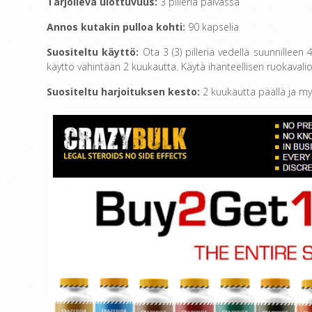
Tarjoileva ulottuvuus:
3 pilleriä päivässä
Annos kutakin pulloa kohti:
90 kapselia
Suositeltu käyttö:
Ota 3 (3) pilleriä vedellä suunnillee
käyttö vähintään 2 kuukautta. Käytä ihanteellisen ruokaval
Suositeltu harjoituksen kesto:
2 kuukautta päällä ja my