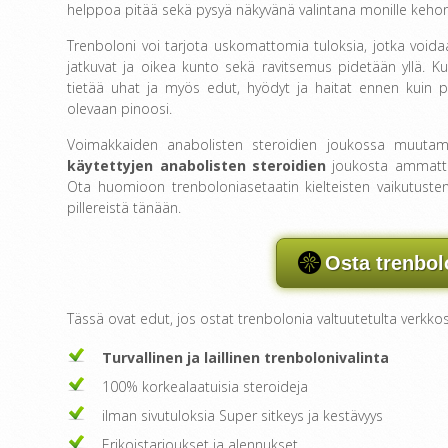
helppoa pitää sekä pysyä näkyvänä valintana monille kehonr
Trenboloni voi tarjota uskomattomia tuloksia, jotka void
jatkuvat ja oikea kunto sekä ravitsemus pidetään yllä. K
tietää uhat ja myös edut, hyödyt ja haitat ennen kuin pä
olevaan pinoosi.
Voimakkaiden anabolisten steroidien joukossa muutama
käytettyjen anabolisten steroidien
joukosta ammattiu
Ota huomioon trenboloniasetaatin kielteisten vaikutusten
pillereistä tänään.
Osta trenbol
Tässä ovat edut, jos ostat trenbolonia valtuutetulta verkkos
Turvallinen ja laillinen trenbolonivalinta
100% korkealaatuisia steroideja
ilman sivutuloksia Super sitkeys ja kestävyys
Erikoistarjoukset ja alennukset