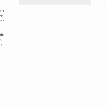
lit
isi
ssa
min
sa.
ne-