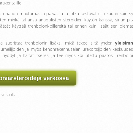
akentajille.
aan nähdä muutamassa päivässä ja jotka kestävät niin kauan kuin syk
uten minkä tahansa anabolisten steroidien käytön kanssa, sinun pitä
ätät käyttää trenboloni-pillereitä tai ennen kuin lisäät sen olema
 suorittaa trenbolonin lisäksi, mikä tekee siitä yhden
yleisim
rheilijoiden ja myös kehonrakennusalan urakoitsijoiden keskuudes
 hyödyt ja haitat itsellesi ja tee myös koulutettu päätös Trenbolo
oniarsteroideja verkossa
ivustolta: