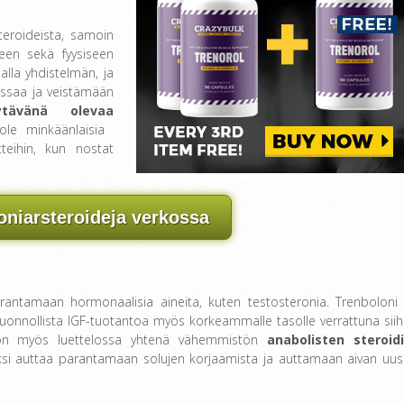
steroideista, samoin
teen sekä fyysiseen
lla yhdistelmän, ja
assaa ja veistämään
tävänä olevaa
le minkäänlaisia ​​
teihin, kun nostat
oniarsteroideja verkossa
arantamaan hormonaalisia aineita, kuten testosteronia. Trenboloni
uonnollista IGF-tuotantoa myös korkeammalle tasolle verrattuna siih
i on myös luettelossa yhtenä vähemmistön
anabolisten steroid
äksi auttaa parantamaan solujen korjaamista ja auttamaan aivan uus