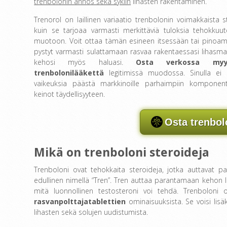
trenbolonin annos sekä syklin
lihasten rakentaminen.
Trenorol on laillinen variaatio trenbolonin voimakkaista 
kuin se tarjoaa varmasti merkittäviä tuloksia tehokkuu
muotoon. Voit ottaa tämän esineen itsessään tai pinoama
pystyt varmasti sulattamaan rasvaa rakentaessasi lihasm
kehosi myös haluasi.
Osta verkossa myy
trenbolonilääkettä
legitimissä muodossa. Sinulla ei o
vaikeuksia päästä markkinoille parhaimpiin komponent
keinot täydellisyyteen.
Osta trenbol
Mikä on trenboloni steroideja
Trenboloni ovat tehokkaita steroideja, jotka auttavat p
edullinen nimellä “Tren”. Tren auttaa parantamaan kehon l
mitä luonnollinen testosteroni voi tehdä. Trenbolon
rasvanpolttajatablettien
ominaisuuksista. Se voisi lis
lihasten sekä solujen uudistumista.