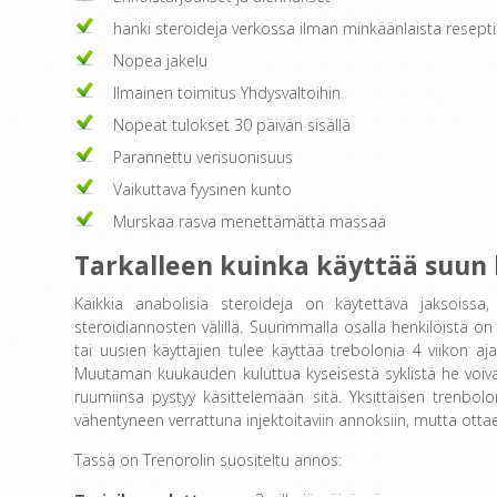
hanki steroideja verkossa ilman minkäänlaista resept
Nopea jakelu
Ilmainen toimitus Yhdysvaltoihin
Nopeat tulokset 30 päivän sisällä
Parannettu verisuonisuus
Vaikuttava fyysinen kunto
Murskaa rasva menettämättä massaa
Tarkalleen kuinka käyttää suun 
Kaikkia anabolisia steroideja on käytettävä jaksoiss
steroidiannosten välillä. Suurimmalla osalla henkilöistä on 
tai uusien käyttäjien tulee käyttää trebolonia 4 viikon 
Muutaman kuukauden kuluttua kyseisestä syklistä he voivat
ruumiinsa pystyy käsittelemään sitä. Yksittäisen trenbo
vähentyneen verrattuna injektoitaviin annoksiin, mutta otta
Tässä on Trenorolin suositeltu annos: