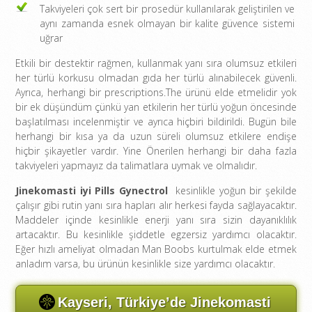
Takviyeleri çok sert bir prosedür kullanılarak geliştirilen ve
aynı zamanda esnek olmayan bir kalite güvence sistemi
uğrar
Etkili bir destektir rağmen, kullanmak yanı sıra olumsuz etkileri
her türlü korkusu olmadan gıda her türlü alınabilecek güvenli.
Ayrıca, herhangi bir prescriptions.The ürünü elde etmelidir yok
bir ek düşündüm çünkü yan etkilerin her türlü yoğun öncesinde
başlatılması incelenmiştir ve ayrıca hiçbiri bildirildi. Bugün bile
herhangi bir kısa ya da uzun süreli olumsuz etkilere endişe
hiçbir şikayetler vardır. Yine Önerilen herhangi bir daha fazla
takviyeleri yapmayız da talimatlara uymak ve olmalıdır.
Jinekomasti iyi Pills Gynectrol
kesinlikle yoğun bir şekilde
çalışır gibi rutin yanı sıra hapları alır herkesi fayda sağlayacaktır.
Maddeler içinde kesinlikle enerji yanı sıra sizin dayanıklılık
artacaktır. Bu kesinlikle şiddetle egzersiz yardımcı olacaktır.
Eğer hızlı ameliyat olmadan Man Boobs kurtulmak elde etmek
anladım varsa, bu ürünün kesinlikle size yardımcı olacaktır.
Kayseri, Türkiye’de Jinekomasti