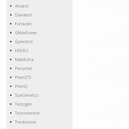
Anvarol
Dianabol
Forskolin
GMaxPower
Gynectrol
HGHX2
MaleExtra
Penomet
Phen375
PhenQ
SizeGenetics
Testogen
Testosterone
Trenbolone