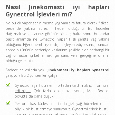
Nasıl Jinekomasti iyi hapları
Gynectrol İşlevleri mı?
Ne bu ek yapar senin meme yağ yanı sıra fatura olarak fiziksel
bedende yakma sürecini hedef olduğunu. Bu hücreler
dağıtmak ve kaslarınızı görünür bir kaç hafta sonra bu kadar
basit anlamda ne Gynectrol yapar Hızlı şeritte yağ yakma
olduğunu. Eğer önemli ilişkin dışarı işleyen ediyorsanız, bundan
sonra bu ürünün nedeniyle kaslarınızı şekilde elde herhangi bir
yağ olmadan şirket almak için şans verir gerçeğine önemli
olduğu gelecektir.
Sadece ne aslında yok
Jinekomasti İyi hapları Gynectrol
çalışıyor? Bu 2 yöntemleri çalışır:
Gynectrol aşırı hücrelerini ortadan kaldırmak için formüle
edilmiştir.
Çok fazla doku azaltıyorsa, Man Boobs
boyutta da daha düşük.
Pektoral kas kütlesinin altında gizli yağ hücreleri daha
büyük bir büst etmeye sunuyoruz. Gynectrol erkek büstü
geliştirme eliminasyon takviyeleri göğüs kas dokularının