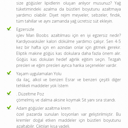
size göğüsler lipidlerin oluşan anlıyor musunuz? Yağ
tüketimindeki azalma da büstleri boyutunu azaltmaya
yardımcı olabilir. Diyet rejim meyveler, sebzeler, fındık,
tüm tahıllar ve aynı zamanda yağ ücretsiz süt ekleyin.
Egzersizle
işlev Man Boobs azaltılması için en iyi egzersiz nedir?
Kardiyovasküler kalori dökülme yardımcı çalışır. Sen 4-5
kez bir hafta için en azından onlar için gitmek gerekir.
Eliptik makine göğüs kas dokulara daha fazla önem alır.
Göğüs kas dokuları hedef ağırlık eğitim seçin. Tezgah
presleri ve eğim presleri ayrıca harika seçenekler vardır.
Yaşam uygulamaları Yolu
da ilaç, alkol ve benzeri Esrar ve benzeri çeşitli diğer
tehlikeli maddeler yok İstem
. Düzeltme Poz
çömelmiş ve dalma aksine koymak Sit yanı sıra standı.
Adam göğüsler azaltma krem
özel pazarda sunulan losyonları var geliştirilmiştir. Bu
kremler doğal etken maddeler için büstleri boyutunu
azaltabilir. Çıktıları kısa vadeli.