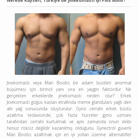
Nerede Kayseri, Türkiye’de Jinekomasti iyi Pills Alınır?
Jinekomasti veya Man Boobs bir adam büstleri anormal
büyümesi için birincil yanı sıra en yaygın faktördür. Ne
gerçekten erkeklerde jinekomasti neden olur? Erkek
Jinekomasti göğüs kasları etrafında meme glandulars yağlı deri
altı yağ sonucunda oluşturulur. Gyno cerrahi erkek büstü
azaltma tedavisinde, çok fazla hücreler gyno uzmanı
tarafından cerrahi kurtulmak ve aynı zamanda onun ekibi
henüz risksiz değildir kazanılmış olduğunu. Gynectrol güvenli
Man Boobs azaltmak için en iyi yolları üzerine alternatifler