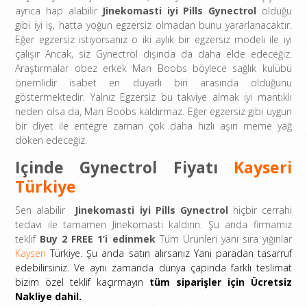
ayrıca hap alabilir
Jinekomasti iyi Pills Gynectrol
olduğu
gibi iyi iş, hatta yoğun egzersiz olmadan bunu yararlanacaktır.
Eğer egzersiz istiyorsanız o iki aylık bir egzersiz modeli ile iyi
çalışır Ancak, siz Gynectrol dışında da daha elde edeceğiz.
Araştırmalar obez erkek Man Boobs böylece sağlık kulübü
önemlidir isabet en duyarlı biri arasında olduğunu
göstermektedir. Yalnız Egzersiz bu takviye almak iyi mantıklı
neden olsa da, Man Boobs kaldırmaz. Eğer egzersiz gibi uygun
bir diyet ile entegre zaman çok daha hızlı aşırı meme yağ
döken edeceğiz.
Içinde Gynectrol Fiyatı
Kayseri
Türkiye
Sen alabilir
Jinekomasti iyi Pills Gynectrol
hiçbir cerrahi
tedavi ile tamamen Jinekomasti kaldırın. Şu anda firmamız
teklif
Buy 2 FREE 1’i edinmek
Tüm Ürünleri yanı sıra yığınlar
Kayseri
Türkiye. Şu anda satın alırsanız Yani paradan tasarruf
edebilirsiniz. Ve aynı zamanda dünya çapında farklı teslimat
bizim özel teklif kaçırmayın
tüm siparişler için Ücretsiz
Nakliye dahil.