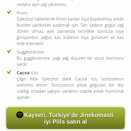
seviyesi aşırı yağ yakarsınız.
Krom.
Gylectrol tabletlerde Krom kasları inşa büyütülmüş erkek
büstleri yardımları azaltmak için. Sen sadece göğüs yağ
döken olmaz, aynı zamanda kesinlikle sonsuza rüya
görüyordun yağsız kas kütlesini inşa görünüm ve kas
elde edecektir.
Gugglesterone.
Bu gugglesterone, yağlı yağ düşüren bir vücut hormonu
vardır.
Cacoa
özü.
Çılgın Kitle Gylectrol dahil Cacoa özü testosteron
üretimini arttırır. Testosteron erkek göğüsler, bir dişi
özelliği ortadan yapıyor yardımcı olabilir erkek hormonal
ajandır.
Kayseri, Türkiye’de Jinekomasti
iyi Pills satın al