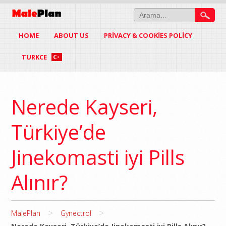
HOME
ABOUT US
PRIVACY & COOKIES POLICY
TURKCE
Nerede Kayseri,
Türkiye’de
Jinekomasti iyi Pills
Alınır?
>
>
MalePlan
Gynectrol