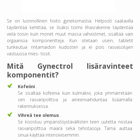
Se on luonnollinen hoito gynekomastia. Helposti saatavilla
täydentää kehittää, se lisäksi toimii lihasrakenne täydentää
vielä toisin kuin monet muut massa vahvistimet, sisältää vain
orgaanisia komponentteja. Kun otetaan usein, tabletit
tunkeutua rintamaidon kudosten ja ei pois rasvasolujen
vastuussa mies- tissit.
Mitä Gynectrol
lisäravinteet
komponentit?
Kofeiini
.
Se sisältää kofeiinia kuin kulmakivi, joka ymmärretään
sen rasvanpolttoa ja aineenvaihduntaa lisäämällä
rakennuksessa.
Vihreä tee olemus
.
Se koostuu ympäristöystävällisten teen uutetta nostaa
rasvanpolttoa määrä sekä tehotasoja. Tämä auttaa
sinua käyttää intensiivisemmin.