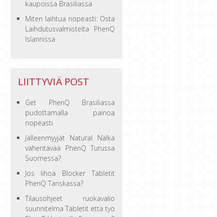
kaupoissa Brasiliassa
Miten laihtua nopeasti: Osta
Laihdutusvalmisteita PhenQ
Islannissa
LIITTYVIÄ POST
Get PhenQ Brasiliassa
pudottamalla painoa
nopeasti
Jälleenmyyjät Natural Nälkä
vähentävää PhenQ Turussa
Suomessa?
Jos lihoa Blocker Tabletit
PhenQ Tanskassa?
Tilausohjeet ruokavalio
suunnitelma Tabletit että työ