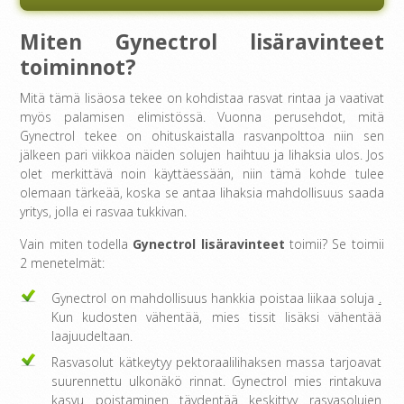
Miten Gynectrol lisäravinteet
toiminnot?
Mitä tämä lisäosa tekee on kohdistaa rasvat rintaa ja vaativat
myös palamisen elimistössä. Vuonna perusehdot, mitä
Gynectrol tekee on ohituskaistalla rasvanpolttoa niin sen
jälkeen pari viikkoa näiden solujen haihtuu ja lihaksia ulos. Jos
olet merkittävä noin käyttäessään, niin tämä kohde tulee
olemaan tärkeää, koska se antaa lihaksia mahdollisuus saada
yritys, jolla ei rasvaa tukkivan.
Vain miten todella
Gynectrol
lisäravinteet
toimii? Se toimii
2 menetelmät:
Gynectrol on mahdollisuus hankkia poistaa liikaa soluja
.
Kun kudosten vähentää, mies tissit lisäksi vähentää
laajuudeltaan.
Rasvasolut kätkeytyy pektoraalilihaksen massa tarjoavat
suurennettu ulkonäkö rinnat. Gynectrol mies rintakuva
kasvu poistaminen täydentää keskittyy rasvasolujen