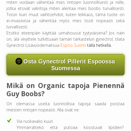
miten voidaan vähentää mies rintojen luonnollisesti ja niille,
jotka etsivät valintoja miten alentaa mies boobs turvallisesti.
Toisin kuin muut vaihtoehdot, kuten leikkaus, tämä tuote on
ei-invasiivisia ja vähentää myös mies tissit nopeasti sekä
turvallisesti.
Etsitkö eteenpäin käyttää uimahousut tyytyväisenä? Jos näin
on, älä viivyttele tutkittuaan tämän tarkastelun gynectrol, tilata
Gynectrol Lisävuodemaksua
Espoo Suomi
tällä hetkellä.
Osta Gynectrol Pillerit Espoossa
Suomessa
Mikä on Organic tapoja Pienennä
Guy Boobs?
On olemassa useita luonnollisia tapoja saada poistaa
miesten rintojen nopeasti. Alla ovat ne:
Via ruokavalio kuuri
Ymmärrättekö että putoaa koostuvat lipidien?