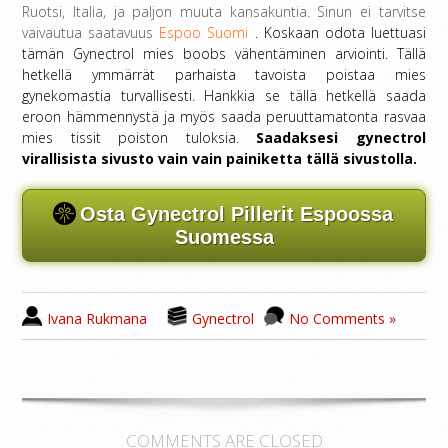
Ruotsi, Italia, ja paljon muuta kansakuntia. Sinun ei tarvitse
vaivautua saatavuus
Espoo Suomi
. Koskaan odota luettuasi
tämän Gynectrol mies boobs vähentäminen arviointi. Tällä
hetkellä ymmärrät parhaista tavoista poistaa mies
gynekomastia turvallisesti. Hankkia se tällä hetkellä saada
eroon hämmennystä ja myös saada peruuttamatonta rasvaa
mies tissit poiston tuloksia.
Saadaksesi gynectrol
virallisista sivusto vain vain painiketta tällä sivustolla.
Osta Gynectrol Pillerit Espoossa
Suomessa
Ivana Rukmana
Gynectrol
No Comments »
COMMENTS ARE CLOSED