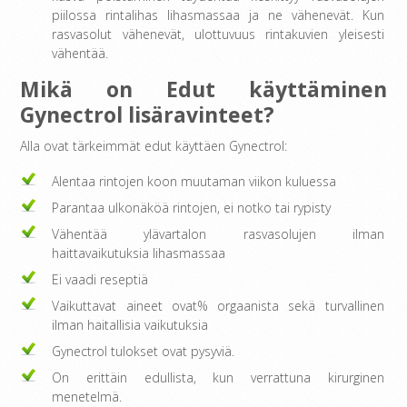
piilossa rintalihas lihasmassaa ja ne vähenevät. Kun
rasvasolut vähenevät, ulottuvuus rintakuvien yleisesti
vähentää.
Mikä on Edut käyttäminen
Gynectrol lisäravinteet?
Alla ovat tärkeimmät edut käyttäen Gynectrol:
Alentaa rintojen koon muutaman viikon kuluessa
Parantaa ulkonäköä rintojen, ei notko tai rypisty
Vähentää ylävartalon rasvasolujen ilman
haittavaikutuksia lihasmassaa
Ei vaadi reseptiä
Vaikuttavat aineet ovat% orgaanista sekä turvallinen
ilman haitallisia vaikutuksia
Gynectrol tulokset ovat pysyviä.
On erittäin edullista, kun verrattuna kirurginen
menetelmä.