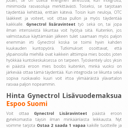
Jotain, se on useita energinen ainesosia, kun integroitu,
minimoida rasvasoluja merkittävästi. Toiseksi, se tarjotaan
täydentää kehittää, erittäin kätevä. Toisin kuin neuloja, OTC
lääkkeet ja voiteet, voit ottaa pullon ja myös täydentää
kaikkialle.
Gynectrol lisäravinteet
työ sekä on, tai jopa
ilman intensiivistä liikuntaa voit hyötyä siitä. Kuitenkin, jos
valmistautua käyttämään jälkeen tulet saamaan myös paljon
enemmän irti Gynectrol koska se toimii hyvin kahden
kuukauden kuntopyörä. Tutkimukset osoittavat, että
ylipainoisilla miehillä ovat kaikkein alttiimpia mies boobs joten
hyökkää kuntokeskuksessa on tarpeen. Työskentely ulos yksin
ei päästä eroon mies boobs kuitenkin, minkä vuoksi on
järkevää ottaa tämä täydentää. Kun integroida se liikunta sekä
sopiva ruokavalio kuuri voit irtoa ylimääräistä ylävartalon
rasvaa paljon nopeammin.
Hinta Gynectrol Lisävuodemaksua
Espoo Suomi
Voit ottaa
Gynectrol Lisäravinteet
päästä eroon
gynekomastia täysin ilman minkäänlaista leikkausta. Nyt
voimme tarjota
Ostaa 2 saada 1 vapaa
kaikille tuotteille ja