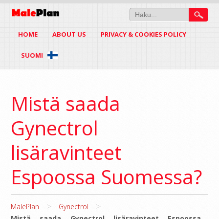
HOME
ABOUT US
PRIVACY & COOKIES POLICY
SUOMI
Mistä saada
Gynectrol
lisäravinteet
Espoossa Suomessa?
>
>
MalePlan
Gynectrol
Mistä saada Gynectrol lisäravinteet Espoossa