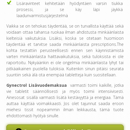
Lisäravinteet kehitetään hyödyntäen varsin tiukka
prosessi, ja se käy läpi jäykkä
laadunvarmistusjärjestelmä
Vaikka se on tehokas täydentää, se on turvallista käyttää sekä
voidaan ottaa tahansa ruokaa ilman ahdistusta minkäänlaista
kielteisiä vaikutuksia. Lisäksi, koska se otetaan huomioon
täydentää et tarvitse saada minkäänlaista prescriptions.The
kohta testattiin perusteellisesti ennen sen käynnistämistä
varten minkäänlaista haittavaikutuksia, sekä tuloksista ei ole
raportoitu. Nykyäänkin ei ole ongelmia minkäänlaista lyhyt tai
pitkäaikainen puolella tuloksia. Kuitenkin sinun pitäisi seurata
suuntiin sekä älä ota enempää tabletteja kuin suositellaan.
Gynectrol Lisävuodemaksua
varmasti toimi kaikille, jotka
vie tabletit säännöllisesti ja myös toimii intensiivisesti.
Ainesosat sisällä varmasti lisätä kestävyyttä ja energiaa. Tämä
auttaa käyttää voimakkaasti. Jos olet tajunnut saada eroon
miehesi tissit nopeammin ilman leikkausta, tämä tuote
ehdottomasti hyötyä sinulle.