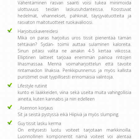
Vähentäminen rasvan saanti voisi tukea minimoida
ulottuvuus teidän laskusuhdanteissa. Koostuvat
hedelmät, vihannekset, pähkinät, täysjyvätuotteita ja
rasvaton maitotuotteet ruokavalioosi.
Harjoituskavereidesi
Mikä on paras harjoitus uros tissit pienentää tämän
tehtävän? Sydän- toimii auttaa sulaminen kaloreita.
Sinun pitäisi valita ne ainakin 4-5 kertaa viikossa.
Elliptinen laitteet tarjoaa enemmän painoa rintojen
lihasmassaa. Mennä voimaharjoittelun että tavoite
rintamaidon lihaksia. Penkkipunnerrus ja myös kallista
puristimet ovat tyypillisesti erinomaisia ​​valintoja.
Lifestyle rutiinit
kunto ei lääkkeiden, viina sekä useita muita vahingollisia
aineita, kuten kannabis ja niin edelleen
. Asennon korjaus
Sit ja seistä pystyssä eikä Hiipivä ja myös slumping.
Guy tissit lasku kerma
On erityisesti luotu voiteet tarjotaan markkinoilla.
Luonnollinen komponentit nämä voiteet voi alentaa