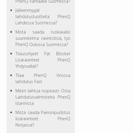
PhenQ Vantaalla Suomessa?
Jälleenmyyjät
laihdutustuotteita PhenQ
Lahdessa Suomessa?
Mistä saada ruokavalio
suunnitelma ravintolisiä, työ
PhenQ Oulussa Suomessa?
Tilausohjeet Fat Blocker
Lisäravinteet PhenQ
Yhdysvallat?
Tilaa PhenQ Virossa
laihdutus Fast
Miten laihtua nopeasti: Osta
Laihdutusvalmisteita PhenQ
Islannissa
Mistä saada Painonpudotus
lisäravinteet PhenQ
Norjassa?