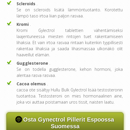
Scleroids
.
Se on scleroids lisätä lämmöntuotanto. Korotettu
lämpö taso irtoa liian paljon rasvaa.
Kromi
.
Kromi Gylectrol tablettien vähentämiseksi
laajentuneessa miesten rintojen tuet rakentamiseen
lihaksia. Et vain irtoa rasvaa rintaan kuitenkin tyypillisesti
rakentaa lihaksia ja saada lihasmassaa ulkonäkö olit
haaveillut elämän.
Gugglesterone
.
Se on todella gugglesterone, kehon hormoni, joka
alentaa rasva rasvaa.
Cacoa olemus
.
cacoa ote sisältyy Hullu Bulk Gylectrol lisää testosteronin
tuotantoa. Testosteroni on mies hormonaalinen aine,
joka voi auttaa poistamaan uros tissit, naisten laatu.
Osta Gynectrol Pillerit Espoossa
Suomessa