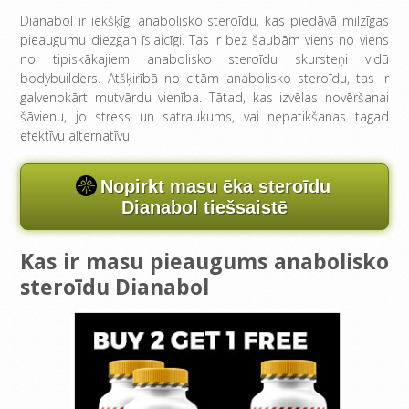
Dianabol ir iekšķīgi anabolisko steroīdu, kas piedāvā milzīgas
pieaugumu diezgan īslaicīgi. Tas ir bez šaubām viens no viens
no tipiskākajiem anabolisko steroīdu skursteņi vidū
bodybuilders. Atšķirībā no citām anabolisko steroīdu, tas ir
galvenokārt mutvārdu vienība. Tātad, kas izvēlas novēršanai
šāvienu, jo stress un satraukums, vai nepatikšanas tagad
efektīvu alternatīvu.
Nopirkt masu ēka steroīdu
Dianabol tiešsaistē
Kas ir masu pieaugums anabolisko
steroīdu Dianabol