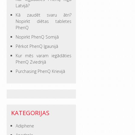
Latvijā?
Kā zaudēt svaru ātri?
Nopirkt diētas tabletes
PhenQ
Nopirkt PhenQ Somijā
Pērkot PhenQ Igaunijā
Kur mēs varam iegādāties
PhenQ Zviedrijā
Purchasing PhenQ Krievijā
KATEGORIJAS
Adiphene