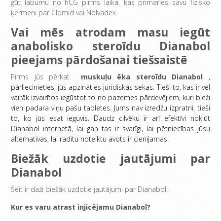
gūt labumu no hCG pirms laika, kas primaries savu fizisko
ķermeni par Clomid vai Nolvadex.
Vai mēs atrodam masu iegūt
anabolisko steroīdu Dianabol
pieejams pārdošanai tiešsaistē
Pirms jūs pērkat
muskuļu ēka steroīdu Dianabol
,
pārliecinieties, jūs apzināties juridiskās sekas. Tieši to, kas ir vēl
vairāk izvairītos iegūstot to no pazemes pārdevējiem, kuri bieži
vien padara viņu pašu tabletes. Jums nav izredžu izpratni, tieši
to, ko jūs esat ieguvis. Daudz cilvēku ir arī efektīvi nokļūt
Dianabol internetā, lai gan tas ir svarīgi, lai pētniecības jūsu
alternatīvas, lai radītu noteiktu avots ir cienījamas.
Biežāk uzdotie jautājumi par
Dianabol
Šeit ir daži biežāk uzdotie jautājumi par Dianabol:
Kur es varu atrast injicējamu Dianabol?