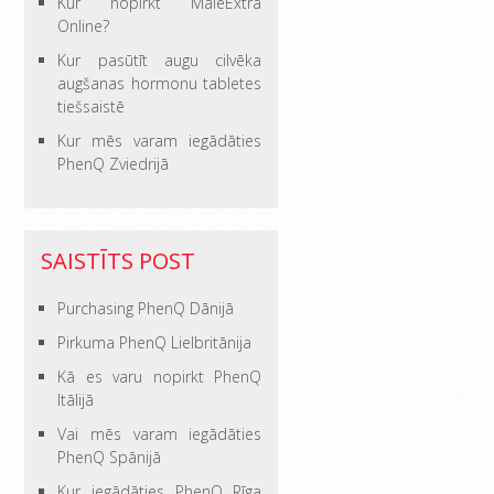
Kur nopirkt MaleExtra
Online?
Kur pasūtīt augu cilvēka
augšanas hormonu tabletes
tiešsaistē
Kur mēs varam iegādāties
PhenQ Zviedrijā
SAISTĪTS POST
Purchasing PhenQ Dānijā
Pirkuma PhenQ Lielbritānija
Kā es varu nopirkt PhenQ
Itālijā
Vai mēs varam iegādāties
PhenQ Spānijā
Kur iegādāties PhenQ Rīga