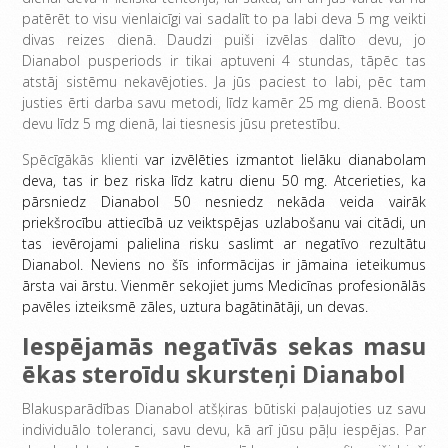
patērēt to visu vienlaicīgi vai sadalīt to pa labi deva 5 mg veikti
divas reizes dienā. Daudzi puiši izvēlas dalīto devu, jo
Dianabol pusperiods ir tikai aptuveni 4 stundas, tāpēc tas
atstāj sistēmu nekavējoties. Ja jūs paciest to labi, pēc tam
justies ērti darba savu metodi, līdz kamēr 25 mg dienā. Boost
devu līdz 5 mg dienā, lai tiesnesis jūsu pretestību.
Spēcīgākās klienti
var izvēlēties izmantot lielāku dianabolam
deva, tas ir bez riska līdz katru dienu 50 mg.
Atcerieties, ka
pārsniedz Dianabol 50 nesniedz nekāda veida vairāk
priekšrocību attiecībā uz veiktspējas uzlabošanu vai citādi, un
tas ievērojami palielina risku saslimt ar negatīvo rezultātu
Dianabol.
Neviens no šīs informācijas ir jāmaina ieteikumus
ārsta vai ārstu.
Vienmēr sekojiet jums Medicīnas profesionālās
pavēles izteiksmē zāles, uztura bagātinātāji, un devas.
Iespējamās negatīvās sekas masu
ēkas steroīdu skursteņi Dianabol
Blakusparādības Dianabol atšķiras būtiski paļaujoties uz savu
individuālo toleranci, savu devu, kā arī jūsu pāļu iespējas. Par