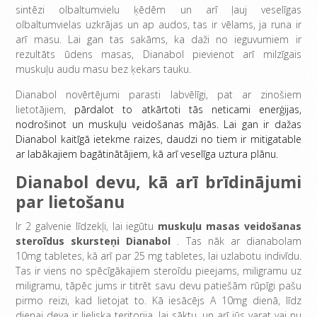
sintēzi olbaltumvielu ķēdēm un arī ļauj veselīgas
olbaltumvielas uzkrājas un ap audos, tas ir vēlams, ja runa ir
arī masu. Lai gan tas sakāms, ka daži no ieguvumiem ir
rezultāts ūdens masas, Dianabol pievienot arī milzīgais
muskuļu audu masu bez ķekars tauku.
Dianabol novērtējumi parasti labvēlīgi, pat ar zinošiem
lietotājiem,
pārdalot to atkārtoti tās neticami enerģijas,
nodrošinot un muskuļu veidošanas mājās.
Lai gan ir dažas
Dianabol kaitīgā ietekme raizes, daudzi no tiem ir mitigatable
ar labākajiem bagātinātājiem, kā arī veselīga uztura plānu.
Dianabol devu, kā arī brīdinājumi
par lietošanu
Ir 2 galvenie līdzekļi, lai iegūtu
muskuļu masas veidošanas
steroīdus skursteņi Dianabol
. Tas nāk ar dianabolam
10mg tabletes, kā arī par 25 mg tabletes, lai uzlabotu indivīdu.
Tas ir viens no spēcīgākajiem steroīdu pieejams, miligramu uz
miligramu, tāpēc jums ir titrēt savu devu patiešām rūpīgi pašu
pirmo reizi, kad lietojat to. Kā iesācējs A 10mg dienā, līdz
dienai deva ir lieliska teritorija, lai sāktu, un arī jūs varat vai nu