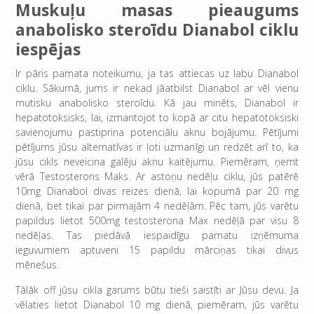
Muskuļu masas pieaugums
anabolisko steroīdu Dianabol ciklu
iespējas
Ir pāris pamata noteikumu, ja tas attiecas uz labu Dianabol
ciklu. Sākumā, jums ir nekad jāatbilst Dianabol ar vēl vienu
mutisku anabolisko steroīdu. Kā jau minēts, Dianabol ir
hepatotoksisks, lai, izmantojot to kopā ar citu hepatotoksiski
savienojumu pastiprina potenciālu aknu bojājumu. Pētījumi
pētījums jūsu alternatīvas ir ļoti uzmanīgi un redzēt arī to, ka
jūsu cikls neveicina galēju aknu kaitējumu. Piemēram, ņemt
vērā Testosterons Maks. Ar astoņu nedēļu ciklu, jūs patērē
10mg Dianabol divas reizes dienā, lai kopumā par 20 mg
dienā, bet tikai par pirmajām 4 nedēļām. Pēc tam, jūs varētu
papildus lietot 500mg testosterona Max nedēļā par visu 8
nedēļas. Tas piedāvā iespaidīgu pamatu izņēmuma
ieguvumiem aptuveni 15 papildu mārciņas tikai divus
mēnešus.
Tālāk off jūsu cikla garums būtu tieši saistīti ar Jūsu devu. Ja
vēlaties lietot Dianabol 10 mg dienā, piemēram, jūs varētu