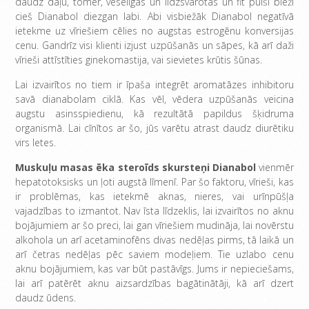
daudz daļu, tomēr, veselīgas un līdzsvarotas un fit puiši bieži
cieš Dianabol diezgan labi. Abi visbiežāk Dianabol negatīvā
ietekme uz vīriešiem cēlies no augstas estrogēnu konversijas
cenu. Gandrīz visi klienti izjust uzpūšanās un sāpes, kā arī daži
vīrieši attīstīties ginekomastija, vai sievietes krūtis šūnas.
Lai izvairītos no tiem ir īpaša integrēt aromatāzes inhibitoru
savā dianabolam ciklā. Kas vēl, vēdera uzpūšanās veicina
augstu asinsspiedienu, kā rezultātā papildus šķidruma
organismā. Lai cīnītos ar šo, jūs varētu atrast daudz diurētiku
virs letes.
Muskuļu masas ēka steroīds skursteņi Dianabol
vienmēr
hepatotoksisks un ļoti augstā līmenī. Par šo faktoru, vīrieši, kas
ir problēmas, kas ietekmē aknas, nieres, vai urīnpūšļa
vajadzības to izmantot. Nav īsta līdzeklis, lai izvairītos no aknu
bojājumiem ar šo preci, lai gan vīriešiem mudināja, lai novērstu
alkohola un arī acetaminofēns divas nedēļas pirms, tā laikā un
arī četras nedēļas pēc saviem modeļiem. Tie uzlabo cenu
aknu bojājumiem, kas var būt pastāvīgs. Jums ir nepieciešams,
lai arī patērēt aknu aizsardzības bagātinātāji, kā arī dzert
daudz ūdens.