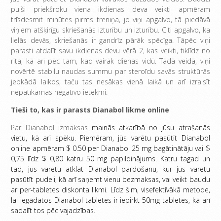
puiši priekšroku viena ikdienas deva veikti apmēram
trīsdesmit minūtes pirms treniņa, jo viņi apgalvo, tā piedāvā
viņiem atšķirīgu skriešanās izturību un izturību. Citi apgalvo, ka
lielās devās, skriešanās ir gandrīz pārāk spēcīga. Tāpēc viņi
parasti atdalīt savu ikdienas devu vērā 2, kas veikti, tiklīdz no
rīta, kā arī pēc tam, kad vairāk dienas vidū. Tādā veidā, viņi
novērtē stabilu naudas summu par steroīdu savās struktūrās
jebkādā laikos, taču tas nesākas vienā laikā un arī izraisīt
nepatīkamas negatīvo ietekmi.
Tieši to, kas ir parasts Dianabol likme online
Par Dianabol izmaksas
mainās atkarībā no jūsu atrašanās
vietu, kā arī spēku.
Piemēram, jūs varētu pasūtīt Dianabol
online apmēram $ 0.50 per Dianabol 25 mg bagātinātāju vai $
0,75 līdz $ 0,80 katru 50 mg papildinājums.
Katru tagad un
tad, jūs varētu atklāt Dianabol pārdošanu, kur jūs varētu
pasūtīt pudeli, kā arī saņemt vienu bezmaksas, vai veikt baudu
ar per-tabletes diskonta likmi.
Līdz šim, visefektīvākā metode,
lai iegādātos Dianabol tabletes ir iepirkt 50mg tabletes, kā arī
sadalīt tos pēc vajadzības.