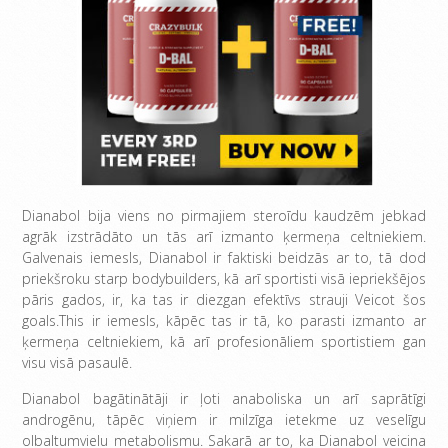
Dianabol bija viens no pirmajiem steroīdu kaudzēm jebkad
agrāk izstrādāto un tās arī izmanto ķermeņa celtniekiem.
Galvenais iemesls, Dianabol ir faktiski beidzās ar to, tā dod
priekšroku starp bodybuilders, kā arī sportisti visā iepriekšējos
pāris gados, ir, ka tas ir diezgan efektīvs strauji Veicot šos
goals.This ir iemesls, kāpēc tas ir tā, ko parasti izmanto ar
ķermeņa celtniekiem, kā arī profesionāliem sportistiem gan
visu visā pasaulē.
Dianabol bagātinātāji ir ļoti anaboliska un arī saprātīgi
androgēnu, tāpēc viņiem ir milzīga ietekme uz veselīgu
olbaltumvielu metabolismu. Sakarā ar to, ka Dianabol veicina