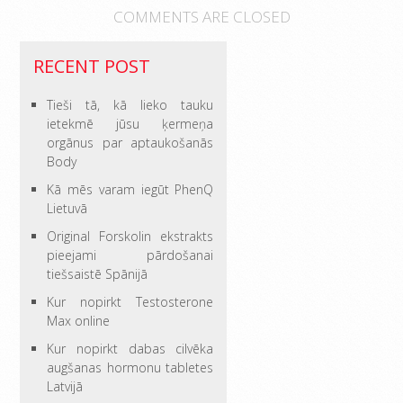
COMMENTS ARE CLOSED
RECENT POST
Tieši tā, kā lieko tauku
ietekmē jūsu ķermeņa
orgānus par aptaukošanās
Body
Kā mēs varam iegūt PhenQ
Lietuvā
Original Forskolin ekstrakts
pieejami pārdošanai
tiešsaistē Spānijā
Kur nopirkt Testosterone
Max online
Kur nopirkt dabas cilvēka
augšanas hormonu tabletes
Latvijā