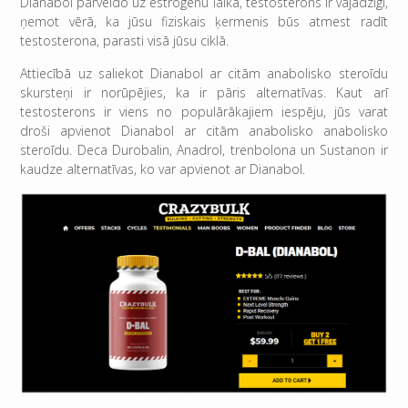
Dianabol pārveido uz estrogēnu laikā, testosterons ir vajadzīgi,
ņemot vērā, ka jūsu fiziskais ķermenis būs atmest radīt
testosterona, parasti visā jūsu ciklā.
Attiecībā uz saliekot Dianabol ar citām anabolisko steroīdu
skursteņi ir norūpējies, ka ir pāris alternatīvas. Kaut arī
testosterons ir viens no populārākajiem iespēju, jūs varat
droši apvienot Dianabol ar citām anabolisko anabolisko
steroīdu. Deca Durobalin, Anadrol, trenbolona un Sustanon ir
kaudze alternatīvas, ko var apvienot ar Dianabol.