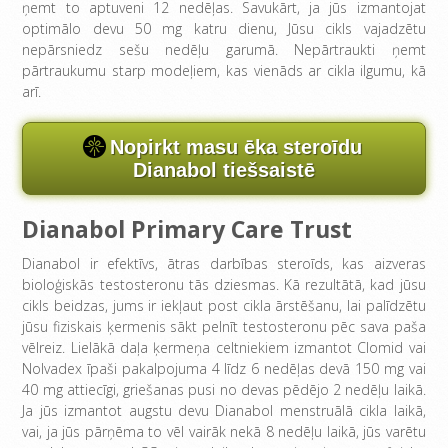
ņemt to aptuveni 12 nedēļas. Savukārt, ja jūs izmantojat
optimālo devu 50 mg katru dienu, Jūsu cikls vajadzētu
nepārsniedz sešu nedēļu garumā. Nepārtraukti ņemt
pārtraukumu starp modeļiem, kas vienāds ar cikla ilgumu, kā
arī.
Nopirkt masu ēka steroīdu
Dianabol tiešsaistē
Dianabol Primary Care Trust
Dianabol ir efektīvs, ātras darbības steroīds, kas aizveras
bioloģiskās testosteronu tās dziesmas. Kā rezultātā, kad jūsu
cikls beidzas, jums ir iekļaut post cikla ārstēšanu, lai palīdzētu
jūsu fiziskais ķermenis sākt pelnīt testosteronu pēc sava paša
vēlreiz. Lielākā daļa ķermeņa celtniekiem izmantot Clomid vai
Nolvadex īpaši pakalpojuma 4 līdz 6 nedēļas devā 150 mg vai
40 mg attiecīgi, griešanas pusi no devas pēdējo 2 nedēļu laikā.
Ja jūs izmantot augstu devu Dianabol menstruālā cikla laikā,
vai, ja jūs pārņēma to vēl vairāk nekā 8 nedēļu laikā, jūs varētu