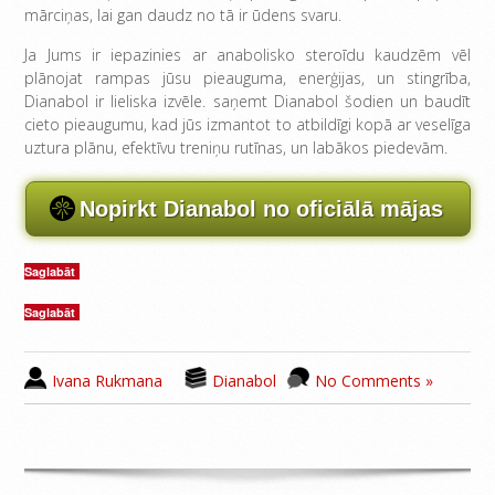
mārciņas, lai gan daudz no tā ir ūdens svaru.
Ja Jums ir iepazinies ar anabolisko steroīdu kaudzēm vēl
plānojat rampas jūsu pieauguma, enerģijas, un stingrība,
Dianabol ir lieliska izvēle. saņemt Dianabol šodien un baudīt
cieto pieaugumu, kad jūs izmantot to atbildīgi kopā ar veselīga
uztura plānu, efektīvu treniņu rutīnas, un labākos piedevām.
Nopirkt Dianabol no oficiālā mājas
Saglabāt
Saglabāt
Ivana Rukmana
Dianabol
No Comments »