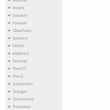
Anadrole
Anvarol
Dianabol
Forskolin
GMaxPower
Gynectrol
HGHX2
MaleExtra
Penomet
Phen375
PhenQ
SizeGenetics
Testogen
Testosterone
Trenbolone