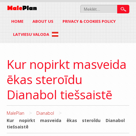
HOME
ABOUT US
PRIVACY & COOKIES POLICY
LATVIESU VALODA
Kur nopirkt masveida
ēkas steroīdu
Dianabol tiešsaistē
>
>
MalePlan
Dianabol
Kur nopirkt masveida ēkas steroīdu Dianabol
tiešsaistē