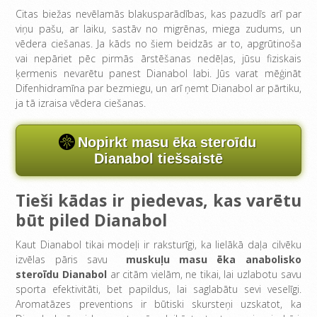
Citas biežas nevēlamās blakusparādības, kas pazudīs arī par
viņu pašu, ar laiku, sastāv no migrēnas, miega zudums, un
vēdera ciešanas. Ja kāds no šiem beidzās ar to, apgrūtinoša
vai nepāriet pēc pirmās ārstēšanas nedēļas, jūsu fiziskais
ķermenis nevarētu panest Dianabol labi. Jūs varat mēģināt
Difenhidramīna par bezmiegu, un arī ņemt Dianabol ar pārtiku,
ja tā izraisa vēdera ciešanas.
Nopirkt masu ēka steroīdu
Dianabol tiešsaistē
Tieši kādas ir piedevas, kas varētu
būt piled Dianabol
Kaut Dianabol tikai modeļi ir raksturīgi, ka lielākā daļa cilvēku
izvēlas pāris savu
muskuļu masu ēka anabolisko
steroīdu Dianabol
ar citām vielām, ne tikai, lai uzlabotu savu
sporta efektivitāti, bet papildus, lai saglabātu sevi veselīgi.
Aromatāzes preventions ir būtiski skursteņi uzskatot, ka