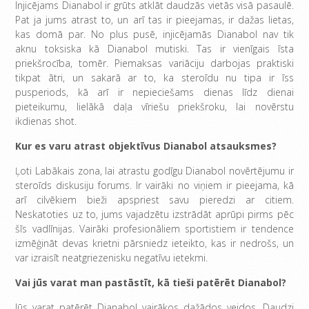
Injicējams Dianabol ir grūts atklāt daudzās vietās visā pasaulē.
Pat ja jums atrast to, un arī tas ir pieejamas, ir dažas lietas,
kas domā par. No plus pusē, injicējamās Dianabol nav tik
aknu toksiska kā Dianabol mutiski. Tas ir vienīgais īsta
priekšrocība, tomēr. Piemaksas variāciju darbojas praktiski
tikpat ātri, un sakarā ar to, ka steroīdu nu tipa ir īss
pusperiods, kā arī ir nepieciešams dienas līdz dienai
pieteikumu, lielākā daļa vīriešu priekšroku, lai novērstu
ikdienas shot.
Kur es varu atrast objektīvus Dianabol atsauksmes?
Ļoti Labākais zona, lai atrastu godīgu Dianabol novērtējumu ir
steroīds diskusiju forums. Ir vairāki no viņiem ir pieejama, kā
arī cilvēkiem bieži apspriest savu pieredzi ar citiem.
Neskatoties uz to, jums vajadzētu izstrādāt aprūpi pirms pēc
šīs vadlīnijas. Vairāki profesionāliem sportistiem ir tendence
izmēģināt devas krietni pārsniedz ieteikto, kas ir nedrošs, un
var izraisīt neatgriezenisku negatīvu ietekmi.
Vai jūs varat man pastāstīt, kā tieši patērēt Dianabol?
Jūs varat patērēt Dianabol vairākos dažādos veidos. Daudzi