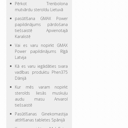
Pērkot Trenbolona
mutvārdu steroīdu Lietuvā
pasūtīšana GMAX Power
papildinājums pārdošana
tiešsaistē Apvienotajā
Karalistē
Vai es varu nopirkt GMAX
Power papildinājums Rīgā
Latvija
Kā es varu iegādāties svara
vadības produktu Phen375
Dānijā
Kur mēs varam nopirkt
steroīds liesās muskuļu
audu masu Anvarol
tiešsaistē
Pasūtīšanas Ginekomastija
attīrīšanas tabletes Spānijā