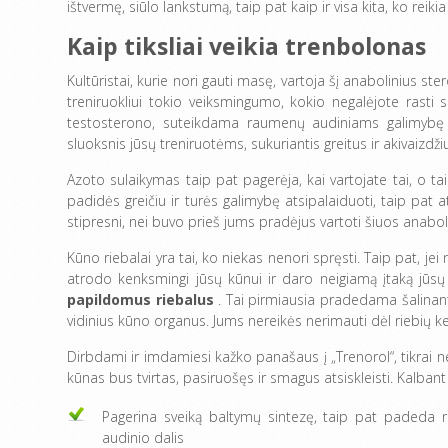
ištvermę, siūlo lankstumą, taip pat kaip ir visa kita, ko reiki
Kaip tiksliai veikia trenbolonas
Kultūristai, kurie nori gauti masę, vartoja šį anabolinius s
treniruokliui tokio veiksmingumo, kokio negalėjote rasti s
testosterono, suteikdama raumenų audiniams galimybę gr
sluoksnis jūsų treniruotėms, sukuriantis greitus ir akivaizdži
Azoto sulaikymas taip pat pagerėja, kai vartojate tai, o t
padidės greičiu ir turės galimybę atsipalaiduoti, taip pat
stipresni, nei buvo prieš jums pradėjus vartoti šiuos anabol
Kūno riebalai yra tai, ko niekas nenori spręsti. Taip pat, je
atrodo kenksmingi jūsų kūnui ir daro neigiamą įtaką jūsų 
papildomus riebalus
. Tai pirmiausia pradedama šalinant 
vidinius kūno organus. Jums nereikės nerimauti dėl riebių k
Dirbdami ir imdamiesi kažko panašaus į „Trenorol“, tikrai ne
kūnas bus tvirtas, pasiruošęs ir smagus atsiskleisti. Kalban
Pagerina sveiką baltymų sintezę, taip pat padeda r
audinio dalis