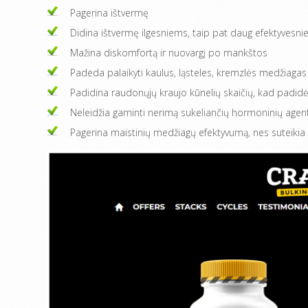
Pagerina ištvermę
Didina ištvermę ilgesniems, taip pat daug efektyves
Mažina diskomfortą ir nuovargį po mankštos
Padeda palaikyti kaulus, ląsteles, kremzlės medžiagas 
Padidina raudonųjų kraujo kūnelių skaičių, kad padidė
Neleidžia gaminti nerimą sukeliančių hormoninių agen
Pagerina maistinių medžiagų efektyvumą, nes suteikia