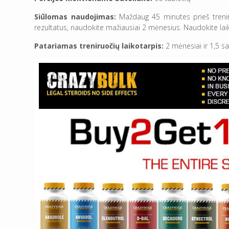
Siūlomas naudojimas:
Maždaug 45 minutes prieš treniru
rezultatus, naudokite mažiausiai 2 mėnesius. Naudokite lai
Patariamas treniruočių laikotarpis:
2 mėnesiai ir 1,5 sa