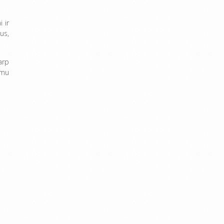
 ir
us,
arp
amu