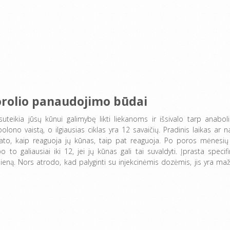
orolio panaudojimo būdai
 suteikia jūsų kūnui galimybę likti liekanoms ir išsivalo tarp anaboli
no vaistą, o ilgiausias ciklas yra 12 savaičių. Pradinis laikas ar na
i mato, kaip reaguoja jų kūnas, taip pat reaguoja. Po poros mėnesių
o to galiausiai iki 12, jei jų kūnas gali tai suvaldyti. Įprasta specifi
eną. Nors atrodo, kad palyginti su injekcinėmis dozėmis, jis yra maž