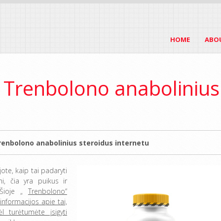
HOME
ABO
i Trenbolono anabolinius
Trenbolono anabolinius steroidus internetu
jote, kaip tai padaryti
i, čia yra puikus ir
 Šioje „
Trenbolono“
 informacijos apie tai,
l turėtumėte įsigyti