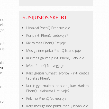
SUSIJUSIOS SKELBTI
rio
ekį
Užsakyti PhenQ Prancūzijoje
gos
Kur pirkti PhenQ Lietuvoje?
Rikiavimas PhenQ Estijoje
asė
aug
Mes galime pirkti PhenQ Islandijoje
Kur mes galime pirkti PhenQ Latvijoje
lai
Ieško PhenQ Norvegijoje
sti
ūsų
Kaip greitai numesti svorio? Pirkti dietos
tabletes PhenQ
Kur įsigyti maisto papildai, kad darbas
ūsų
PhenQ į Klaipėda Lietuvoje?
Pirkimo PhenQ Vokietijoje
nio
Kaip mes galime pirkti PhenQ Ispanijoje