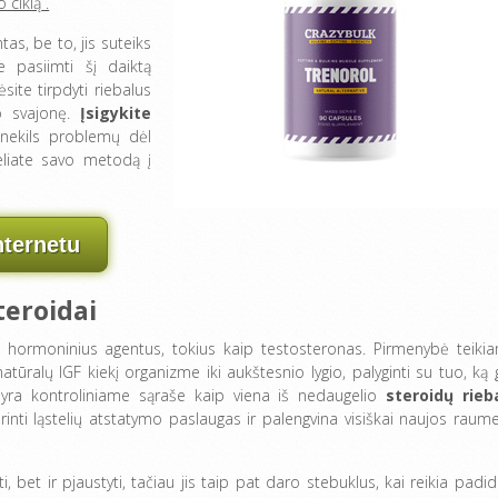
mo
ciklą
.
tas, be to, jis suteiks
e pasiimti šį daiktą
site tirpdyti riebalus
o svajonę.
Įsigykite
nekils problemų dėl
keliate savo metodą į
nternetu
teroidai
nti hormoninius agentus, tokius kaip testosteronas. Pirmenybė teiki
ūralų IGF kiekį organizme iki aukštesnio lygio, palyginti su tuo, ką g
 yra kontroliniame sąraše kaip viena iš nedaugelio
steroidų rieb
rinti ląstelių atstatymo paslaugas ir palengvina visiškai naujos raum
ti, bet ir pjaustyti, tačiau jis taip pat daro stebuklus, kai reikia padidi