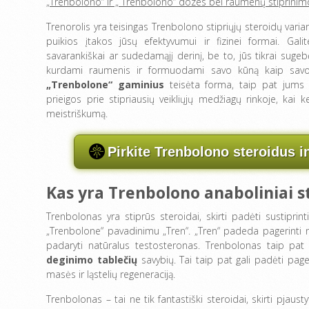
„Trenbolono“ ir „
Trenbolono“ dozes bei
raumenų stiprini
Trenorolis yra teisingas Trenbolono stipriųjų steroidų varian
puikios įtakos jūsų efektyvumui ir fizinei formai. Galit
savarankiškai ar sudedamąjį derinį, be to, jūs tikrai sugebė
kurdami raumenis ir formuodami savo kūną kaip sav
„Trenbolone“ gaminius
teisėta forma, taip pat jums 
prieigos prie stipriausių veikliųjų medžiagų rinkoje, kai 
meistriškumą.
Pirkite Trenbolono steroidus i
Kas yra Trenbolono anaboliniai s
Trenbolonas yra stiprūs steroidai, skirti padėti sustipri
„Trenbolone“ pavadinimu „Tren“. „Tren“ padeda pagerinti nat
padaryti natūralus testosteronas. Trenbolonas taip pat
deginimo tablečių
savybių. Tai taip pat gali padėti page
masės ir ląstelių regeneraciją.
Trenbolonas – tai ne tik fantastiški steroidai, skirti pjausty