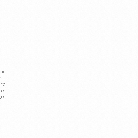
nių
uji
 to
nio
as,