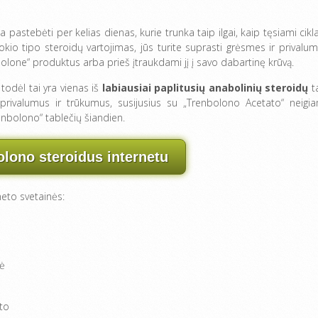
pastebėti per kelias dienas, kurie trunka taip ilgai, kaip tęsiami ciklai
io tipo steroidų vartojimas, jūs turite suprasti grėsmes ir privalum
lone“ produktus arba prieš įtraukdami jį į savo dabartinę krūvą.
todėl tai yra vienas iš
labiausiai paplitusių anabolinių steroidų
t
 į privalumus ir trūkumus, susijusius su „Trenbolono Acetato“ neigi
enbolono“ tablečių šiandien.
olono steroidus internetu
rneto svetainės:
mė
pto