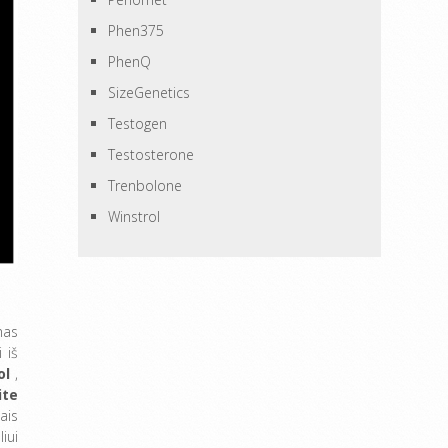
Phen375
PhenQ
SizeGenetics
Testogen
Testosterone
Trenbolone
Winstrol
mas
 iš
ol
,
ite
ais
iui