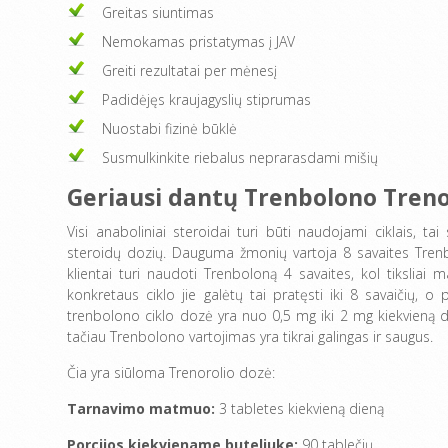
Greitas siuntimas
Nemokamas pristatymas į JAV
Greiti rezultatai per mėnesį
Padidėjęs kraujagyslių stiprumas
Nuostabi fizinė būklė
Susmulkinkite riebalus neprarasdami mišių
Geriausi dantų Trenbolono Tren
Visi anaboliniai steroidai turi būti naudojami ciklais, tai
steroidų dozių. Dauguma žmonių vartoja 8 savaites Trenbolo
klientai turi naudoti Trenboloną 4 savaites, kol tikslia
konkretaus ciklo jie galėtų tai pratęsti iki 8 savaičių, o p
trenbolono ciklo dozė yra nuo 0,5 mg iki 2 mg kiekvieną di
tačiau Trenbolono vartojimas yra tikrai galingas ir saugus.
Čia yra siūloma Trenorolio dozė:
Tarnavimo matmuo:
3 tabletes kiekvieną dieną
Porcijos kiekviename buteliuke:
90 tablečių