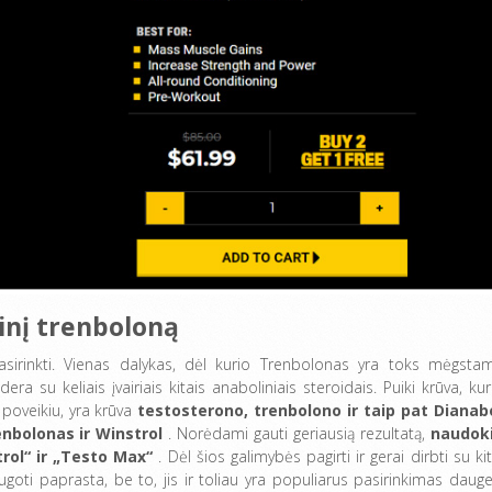
inį trenboloną
asirinkti. Vienas dalykas, dėl kurio Trenbolonas yra toks mėgsta
ra su keliais įvairiais kitais anaboliniais steroidais. Puiki krūva, kuri
 poveikiu, yra krūva
testosterono, trenbolono ir taip pat Dianab
nbolonas ir Winstrol
. Norėdami gauti geriausią rezultatą,
naudok
trol“ ir „Testo Max“
. Dėl šios galimybės pagirti ir gerai dirbti su kit
ugoti paprasta, be to, jis ir toliau yra populiarus pasirinkimas daugel