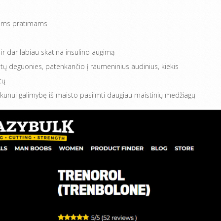
niems pratimams
ir dar labiau skatina insulino augimą
tų deguonies, patenkančio į raumeninius audinius, kiekis
tų
 kūnui galimybę iš maisto pasiimti daugiau maistinių medžiagų