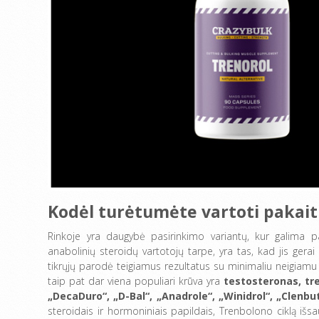
Kodėl turėtumėte vartoti pakait
Rinkoje yra daugybė pasirinkimo variantų, kur galima p
anabolinių steroidų vartotojų tarpe, yra tas, kad jis gerai de
tikrųjų parodė teigiamus rezultatus su minimaliu neigiamu
taip pat dar viena populiari krūva yra
testosteronas, tre
„DecaDuro“, „D-Bal“, „Anadrole“, „Winidrol“, „Clenbu
steroidais ir hormoniniais papildais, Trenbolono ciklą išsa