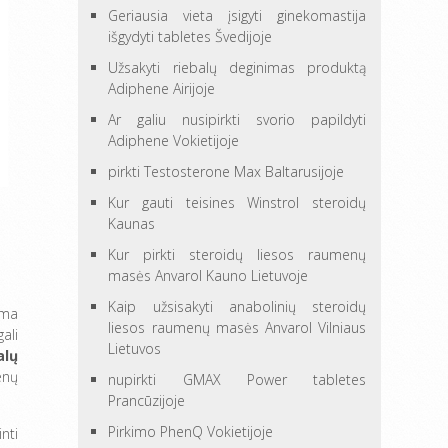
Geriausia vieta įsigyti ginekomastija
išgydyti tabletes Švedijoje
Užsakyti riebalų deginimas produktą
Adiphene Airijoje
Ar galiu nusipirkti svorio papildyti
Adiphene Vokietijoje
pirkti Testosterone Max Baltarusijoje
Kur gauti teisines Winstrol steroidų
Kaunas
Kur pirkti steroidų liesos raumenų
masės Anvarol Kauno Lietuvoje
Kaip užsisakyti anabolinių steroidų
ama
liesos raumenų masės Anvarol Vilniaus
ali
Lietuvos
alų
enų
nupirkti GMAX Power tabletes
Prancūzijoje
Pirkimo PhenQ Vokietijoje
nti