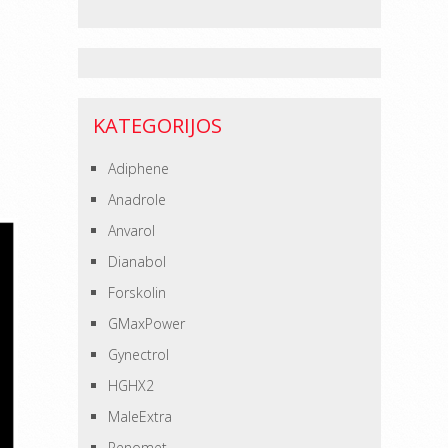
KATEGORIJOS
Adiphene
Anadrole
Anvarol
Dianabol
Forskolin
GMaxPower
Gynectrol
HGHX2
MaleExtra
Penomet