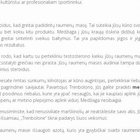
a kultūristui ar profesionaliam sportininkui.
teroidus, kad greitai padidintų raumenų masę. Tai suteikia jūsų kūno svo
u bet kokiu kitu produktu. Medžiaga į jūsų kraują išskiria didžiulį ki
eitai sintetinti sveikus baltymus. Tai yra papildomas jėgos ir jė
us rezultatus.
ai rodo, kad kartu su pertekliniu testosterono kiekiu jūsų raumenų m
 atsistatyti greičiau nei įprasta. Jūsų raumenų masės audiniai tampa d
inius steroidus.
i nesate rimtas sunkumų kilnotojas ar kūno augintojas, pertekliniai rieba
pagrindinei savijautai. Pavartojus Trenbolono, jūs galite pradėti
me
poodinius riebalus, kurie yra ypač nesaugūs, kai jie kaupiasi aplink j
epenų ar mirtino plepėjimo aplink vidurį. Medžiaga nesibaigia.
nusiminsite, kad nenusiviliate marškinėlių ar neatskleisite savo abs. J
t išsamiau, „Trenbolone“ tikrai padarys šiuos veiksmus:
aumenų masei išsaugoti azotą, kuris yra gyvybiškai svarbi raumeni