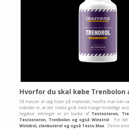
Hvorfor du skal købe Trenbolon 
Så masser af valg foder på markedet, hvorfra man kan væ
individer er, at det stakke godt med mange forskellige andr
negative virkninger er en bunke af
Testosteron, Tr
Testosteron, Trenbolon og også Winstrol
. For det
Winidrol, clenbuterol og også Testo Max
. Denne evne