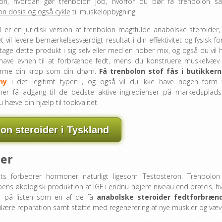
lon, hvordan gør trenbolon job, hvorfor du bør få trenbolon s
on dosis og også cykle
til muskelopbygning.
l er en juridisk version af trenbolon magtfulde anabolske steroider,
 vil levere bemærkelsesværdigt resultat i din effektivitet og fysisk fo
tage dette produkt i sig selv eller med en hober mix, og også du vil h
 have evnen til at forbrænde fedt, mens du konstruere muskelvæv
orme din krop som din drøm.
Få trenbolon stof fås i butikkern
ny
i det legitimt typen , og også vil du ikke have nogen form 
er få adgang til de bedste aktive ingredienser på markedsplads
 hæve din hjælp til topkvalitet.
on steroider i Tyskland
der
ists forbedrer hormoner naturligt ligesom Testosteron. Trenbolon
pens økologisk produktion af IGF i endnu højere niveau end præcis, h
en på listen som en af de få
anabolske steroider fedtforbræn
llulære reparation samt støtte med regenerering af nye muskler og væv