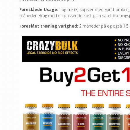
Foreslåede Usage:
Tag tre (3) kapsler med vand omkring 
måneder. Brug med en passende kost plan samt trænings
Foreslået træning varighed:
2 måneder på og også 1,5 u