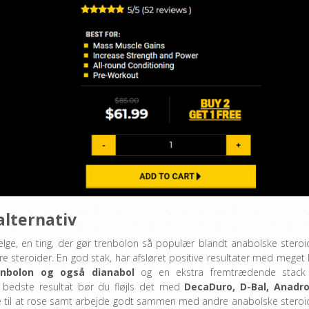
alternativ
lge, en ting, der gør trenbolon så populær blandt anabolske steroi
e steroider. En god stak, har afsløret positive resultater med meget l
enbolon og også dianabol
og en ekstra fremtrædende stack
 bedste resultat bør du fløjls det med
DecaDuro, D-Bal, Anadro
 til at rose samt arbejde godt sammen med andre anabolske steroi