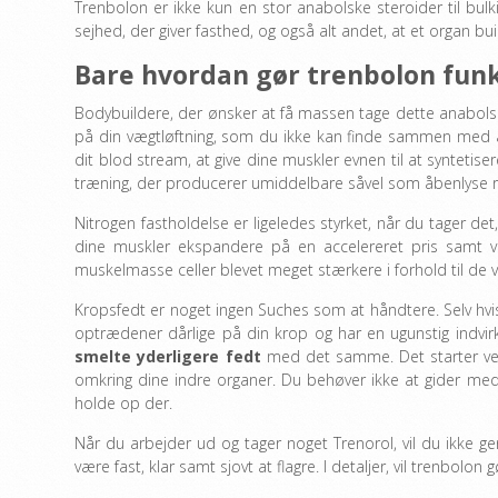
Trenbolon er ikke kun en stor anabolske steroider til bu
sejhed, der giver fasthed, og også alt andet, at et organ bui
Bare hvordan gør trenbolon fun
Bodybuildere, der ønsker at få massen tage dette anabolske
på din vægtløftning, som du ikke kan finde sammen med an
dit blod stream, at give dine muskler evnen til at syntetisere
træning, der producerer umiddelbare såvel som åbenlyse r
Nitrogen fastholdelse er ligeledes styrket, når du tager det
dine muskler ekspandere på en accelereret pris samt væ
muskelmasse celler blevet meget stærkere i forhold til de v
Kropsfedt er noget ingen Suches som at håndtere. Selv hvis
optrædener dårlige på din krop og har en ugunstig indvirk
smelte yderligere fedt
med det samme. Det starter ved 
omkring dine indre organer. Du behøver ikke at gider med 
holde op der.
Når du arbejder ud og tager noget Trenorol, vil du ikke ge
være fast, klar samt sjovt at flagre. I detaljer, vil trenbolon 