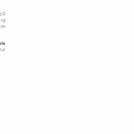
gså
 og
nde
ole
tat