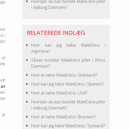
Hvordan du kan bestille MaleExtra piller
øge
i Aalborg Danmark?
tet
RELATEREDE INDLÆG
d i
din
Hvor kan jeg købe MaleExtra i
Argentina?
vil
Sådan bestiller MaleExtra piller i Århus
ine
Danmark?
Hvor at købe MaleExtra i Grønland?
edt
Hvor kan jeg købe MaleExtra i Spanien?
l
at
ler
Hvor at købe MaleExtra i USA?
kke
Hvordan du kan bestille MaleExtra piller
i Aalborg Danmark?
vil
Hvor at købe MaleExtra i Brasilien?
Hvor kan jeg købe MaleExtra i Tyskland?