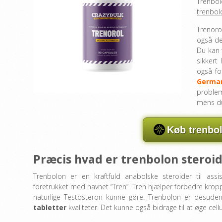
Trenbo
trenbol
Trenoro
også det
Du kan 
sikkert
også f
Germa
problem
mens du
Køb trenbol
Præcis hvad er trenbolon steroi
Trenbolon er en kraftfuld anabolske steroider til ass
foretrukket med navnet “Tren”. Tren hjælper forbedre krop
naturlige Testosteron kunne gøre. Trenbolon er desud
tabletter
kvaliteter. Det kunne også bidrage til at øge ce