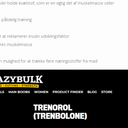
er holde kvælstof, som er en vigtig del af muskelmasse celler
pålidelig træning
 at reklamerer insulin udviklingsfaktor
lføres muskelmasse
 mulighed for at trække flere næringsstoffer fra mad