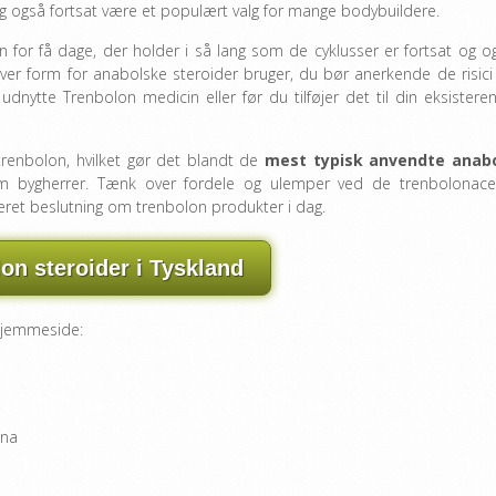
og også fortsat være et populært valg for mange bodybuildere.
n for få dage, der holder i så lang som de cyklusser er fortsat og o
ver form for anabolske steroider bruger, du bør anerkende de risici
dnytte Trenbolon medicin eller før du tilføjer det til din eksistere
trenbolon, hvilket gør det blandt de
mest typisk anvendte anab
em bygherrer. Tænk over fordele og ulemper ved de trenbolonace
eret beslutning om trenbolon produkter i dag.
on steroider i Tyskland
 hjemmeside:
ina