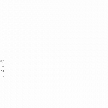
nge
i 4
 og
l 2