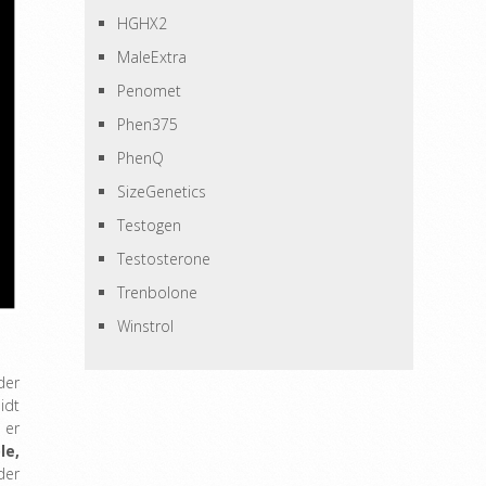
HGHX2
MaleExtra
Penomet
Phen375
PhenQ
SizeGenetics
Testogen
Testosterone
Trenbolone
Winstrol
der
idt
 er
le,
der