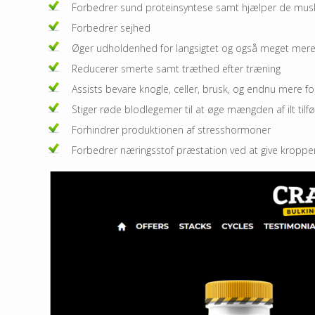
Forbedrer sund proteinsyntese samt hjælper de muskl
Forbedrer sejhed
Øger udholdenhed for langsigtet og også meget mere 
Reducerer smerte samt træthed efter træning
Assists bevare knogle, celler, brusk, og endnu mere for
Stiger røde blodlegemer til at øge mængden af ​​ilt ti
Forhindrer produktionen af ​​stresshormoner
Forbedrer næringsstof præstation ved at give kroppen