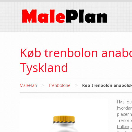
Køb trenbolon anabo
Tyskland
>
>
MalePlan
Trenbolone
Køb trenbolon anabols
Hvis du
hvordan
placer
Trenoro
bulking