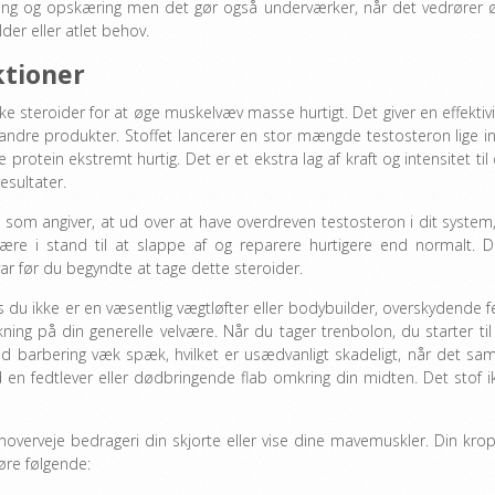
lking og opskæring men det gør også underværker, når det vedrører 
lder eller atlet behov.
ktioner
 steroider for at øge muskelvæv masse hurtigt. Det giver en effektivi
dre produkter. Stoffet lancerer en stor mængde testosteron lige in
 protein ekstremt hurtig. Det er et ekstra lag af kraft og intensitet til 
esultater.
, som angiver, at ud over at have overdreven testosteron i dit system, 
re i stand til at slappe af og reparere hurtigere end normalt. D
ar før du begyndte at tage dette steroider.
 du ikke er en væsentlig vægtløfter eller bodybuilder, overskydende f
ning på din generelle velvære. Når du tager trenbolon, du starter ti
barbering væk spæk, hvilket er usædvanligt skadeligt, når det sam
en fedtlever eller dødbringende flab omkring din midten. Det stof i
noverveje bedrageri din skjorte eller vise dine mavemuskler. Din krop 
gøre følgende: