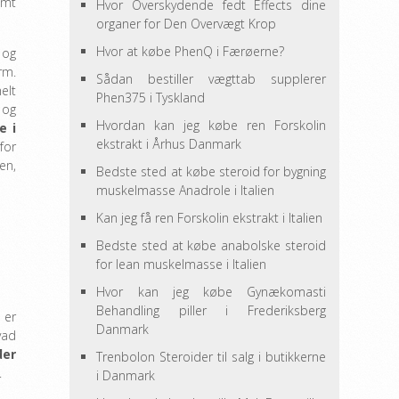
amt
Hvor Overskydende fedt Effects dine
organer for Den Overvægt Krop
Hvor at købe PhenQ i Færøerne?
 og
rm.
Sådan bestiller vægttab supplerer
elt
Phen375 i Tyskland
 og
Hvordan kan jeg købe ren Forskolin
e i
ekstrakt i Århus Danmark
for
en,
Bedste sted at købe steroid for bygning
muskelmasse Anadrole i Italien
Kan jeg få ren Forskolin ekstrakt i Italien
Bedste sted at købe anabolske steroid
for lean muskelmasse i Italien
Hvor kan jeg købe Gynækomasti
Behandling piller i Frederiksberg
 er
Danmark
vad
der
Trenbolon Steroider til salg i butikkerne
.
i Danmark