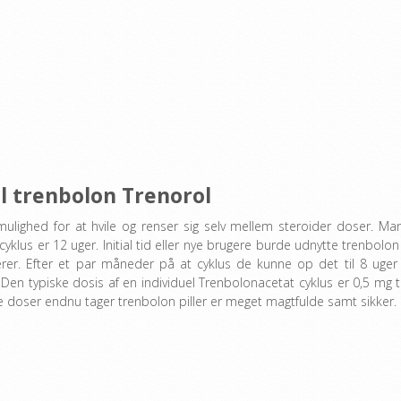
l trenbolon Trenorol
 mulighed for at hvile og renser sig selv mellem steroider doser. Ma
lus er 12 uger. Initial tid eller nye brugere burde udnytte trenbolon 
erer. Efter et par måneder på at cyklus de kunne op det til 8 uger
. Den typiske dosis af en individuel Trenbolonacetat cyklus er 0,5 mg ti
are doser endnu tager trenbolon piller er meget magtfulde samt sikker.