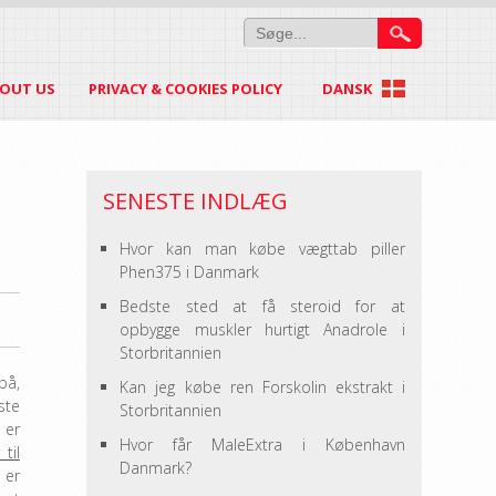
OUT US
PRIVACY & COOKIES POLICY
DANSK
SENESTE INDLÆG
Hvor kan man købe vægttab piller
Phen375 i Danmark
Bedste sted at få steroid for at
opbygge muskler hurtigt Anadrole i
Storbritannien
på,
Kan jeg købe ren Forskolin ekstrakt i
ste
Storbritannien
 er
Hvor får MaleExtra i København
til
Danmark?
 er