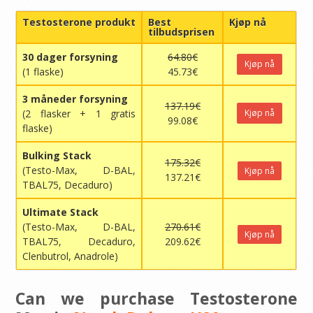
Testosterone produkt
Best
Kjøp nå
tilbudsprisen
30 dager forsyning
64.80€
Kjøp nå
(1 flaske)
45.73€
3 måneder forsyning
137.19€
(2 flasker + 1 gratis
Kjøp nå
99.08€
flaske)
Bulking Stack
175.32€
(Testo-Max, D-BAL,
Kjøp nå
137.21€
TBAL75, Decaduro)
Ultimate Stack
(Testo-Max, D-BAL,
270.61€
Kjøp nå
TBAL75, Decaduro,
209.62€
Clenbutrol, Anadrole)
Can we purchase Testosterone