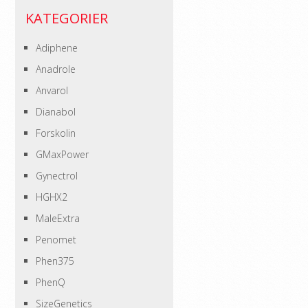
KATEGORIER
Adiphene
Anadrole
Anvarol
Dianabol
Forskolin
GMaxPower
Gynectrol
HGHX2
MaleExtra
Penomet
Phen375
PhenQ
SizeGenetics