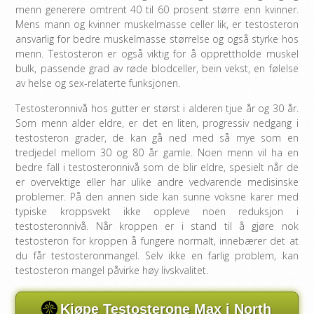
menn generere omtrent 40 til 60 prosent større enn kvinner.
Mens mann og kvinner muskelmasse celler lik, er testosteron
ansvarlig for bedre muskelmasse størrelse og også styrke hos
menn. Testosteron er også viktig for å opprettholde muskel
bulk, passende grad av røde blodceller, bein vekst, en følelse
av helse og sex-relaterte funksjonen.
Testosteronnivå hos gutter er størst i alderen tjue år og 30 år.
Som menn alder eldre, er det en liten, progressiv nedgang i
testosteron grader, de kan gå ned med så mye som en
tredjedel mellom 30 og 80 år gamle. Noen menn vil ha en
bedre fall i testosteronnivå som de blir eldre, spesielt når de
er overvektige eller har ulike andre vedvarende medisinske
problemer. På den annen side kan sunne voksne karer med
typiske kroppsvekt ikke oppleve noen reduksjon i
testosteronnivå. Når kroppen er i stand til å gjøre nok
testosteron for kroppen å fungere normalt, innebærer det at
du får testosteronmangel. Selv ikke en farlig problem, kan
testosteron mangel påvirke høy livskvalitet.
Kjøpe Testosterone Max i North