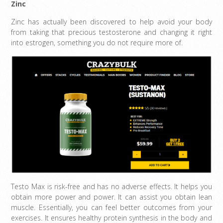
Zinc
Zinc has actually been discovered to help avoid your body
from taking that precious testosterone and changing it right
into estrogen, something you do not require more of.
Testo Max is risk-free and has no adverse effects. It helps you
obtain more power and power. It can assist you obtain lean
muscle. Essentially, you can feel better outcomes from your
exercises. It ensures healthy protein synthesis in the body and