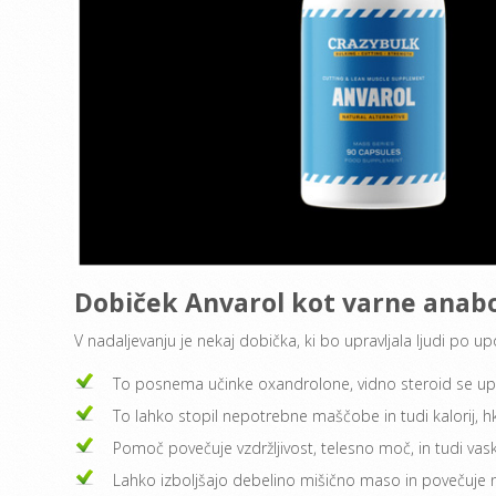
Dobiček Anvarol kot varne anabo
V nadaljevanju je nekaj dobička, ki bo upravljala ljudi po u
To posnema učinke oxandrolone, vidno steroid se upo
To lahko stopil nepotrebne maščobe in tudi kalorij, h
Pomoč povečuje vzdržljivost, telesno moč, in tudi vas
Lahko izboljšajo debelino mišično maso in povečuje 