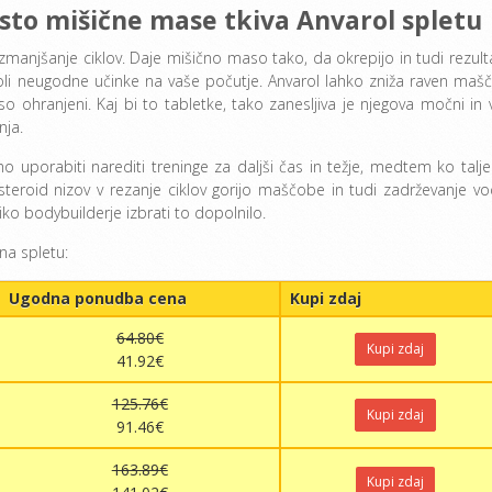
sto mišične mase tkiva Anvarol spletu
a zmanjšanje ciklov. Daje mišično maso tako, da okrepijo in tudi rezult
li neugodne učinke na vaše počutje. Anvarol lahko zniža raven maš
so ohranjeni. Kaj bi to tabletke, tako zanesljiva je njegova močni in 
nja.
 uporabiti narediti treninge za daljši čas in težje, medtem ko talje
steroid nizov v rezanje ciklov gorijo maščobe in tudi zadrževanje vo
liko bodybuilderje izbrati to dopolnilo.
na spletu:
Ugodna ponudba cena
Kupi zdaj
64.80€
Kupi zdaj
41.92€
125.76€
Kupi zdaj
91.46€
163.89€
Kupi zdaj