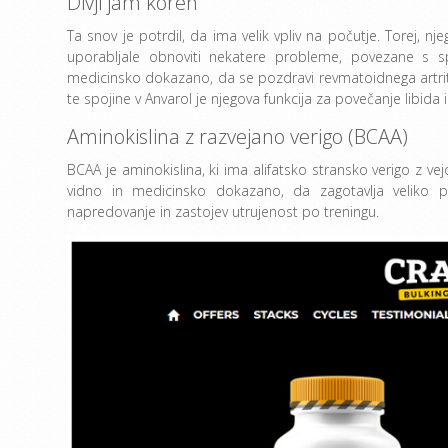
Divji jam koren
Ta snov je potrdil, da ima velik vpliv na počutje. Torej, n
uporabljale obnoviti nekatere probleme, povezane s sp
medicinsko dokazano, da se pozdravi revmatoidnega artri
te spojine v Anvarol je njegova funkcija za povečanje libida in
Aminokislina z razvejano verigo (BCAA)
BCAA je aminokislina, ki ima alifatsko stransko verigo z vejo.
vidno in medicinsko dokazano, da zagotavlja veliko
napredovanje in zastojev utrujenost po treningu.