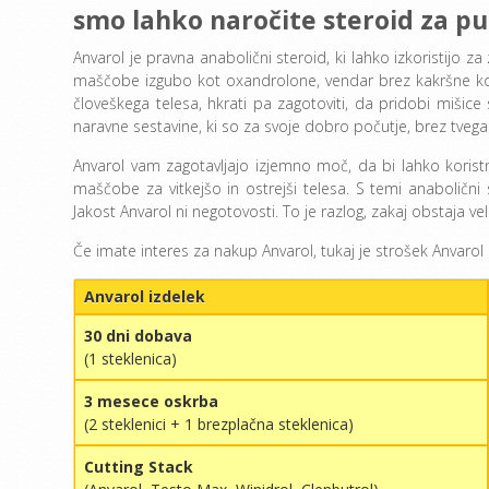
smo lahko naročite steroid za pu
Anvarol je pravna anabolični steroid, ki lahko izkoristijo z
maščobe izgubo kot oxandrolone, vendar brez kakršne ko
človeškega telesa, hkrati pa zagotoviti, da pridobi mišice 
naravne sestavine, ki so za svoje dobro počutje, brez tvega
Anvarol vam zagotavljajo izjemno moč, da bi lahko koristno
maščobe za vitkejšo in ostrejši telesa. S temi anabolični 
Jakost Anvarol ni negotovosti. To je razlog, zakaj obstaja ve
Če imate interes za nakup Anvarol, tukaj je strošek Anvarol 
Anvarol izdelek
30 dni dobava
(1 steklenica)
3 mesece oskrba
(2 steklenici + 1 brezplačna steklenica)
Cutting Stack