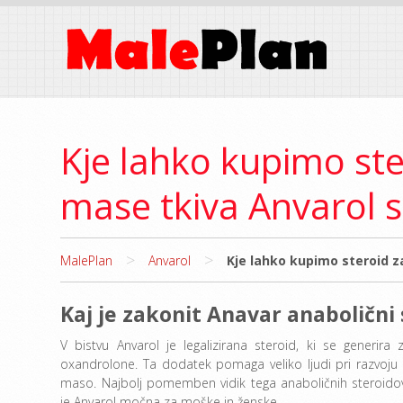
Kje lahko kupimo ste
mase tkiva Anvarol s
>
>
MalePlan
Anvarol
Kje lahko kupimo steroid z
Kaj je zakonit Anavar anabolični
V bistvu Anvarol je legalizirana steroid, ki se generira 
oxandrolone. Ta dodatek pomaga veliko ljudi pri razvoju 
maso. Najbolj pomemben vidik tega anaboličnih steroidov 
je Anvarol močna za moške in ženske.