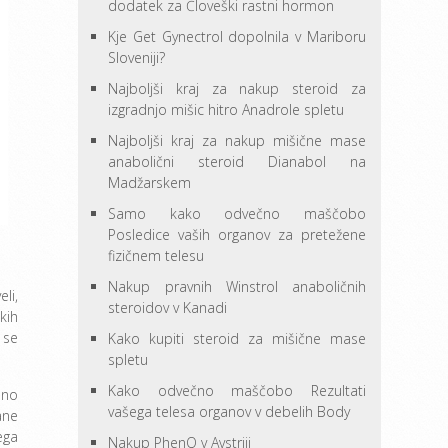
dodatek za Človeški rastni hormon
Kje Get Gynectrol dopolnila v Mariboru
Sloveniji?
Najboljši kraj za nakup steroid za
izgradnjo mišic hitro Anadrole spletu
Najboljši kraj za nakup mišične mase
anabolični steroid Dianabol na
Madžarskem
Samo kako odvečno maščobo
Posledice vaših organov za pretežene
fizičnem telesu
Nakup pravnih Winstrol anaboličnih
li,
steroidov v Kanadi
kih
 se
Kako kupiti steroid za mišične mase
spletu
Kako odvečno maščobo Rezultati
mno
vašega telesa organov v debelih Body
ane
ega
Nakup PhenQ v Avstriji