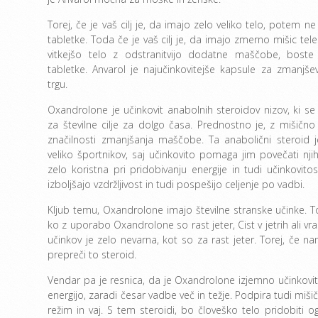
Torej, če je vaš cilj je, da imajo zelo veliko telo, potem n
tabletke. Toda če je vaš cilj je, da imajo zmerno mišic teles
vitkejšo telo z odstranitvijo dodatne maščobe, boste 
tabletke. Anvarol je najučinkovitejše kapsule za zmanjše
trgu.
Oxandrolone je učinkovit anabolnih steroidov nizov, ki se
za številne cilje za dolgo časa. Prednostno je, z mišično 
značilnosti zmanjšanja maščobe. Ta anabolični steroid j
veliko športnikov, saj učinkovito pomaga jim povečati njiho
zelo koristna pri pridobivanju energije in tudi učinkovit
izboljšajo vzdržljivost in tudi pospešijo celjenje po vadbi.
Kljub temu, Oxandrolone imajo številne stranske učinke. To 
ko z uporabo Oxandrolone so rast jeter, Cist v jetrih ali vr
učinkov je zelo nevarna, kot so za rast jeter. Torej, če na
prepreči to steroid.
Vendar pa je resnica, da je Oxandrolone izjemno učinkovita
energijo, zaradi česar vadbe več in težje. Podpira tudi mi
režim in vaj. S tem steroidi, bo človeško telo pridobit