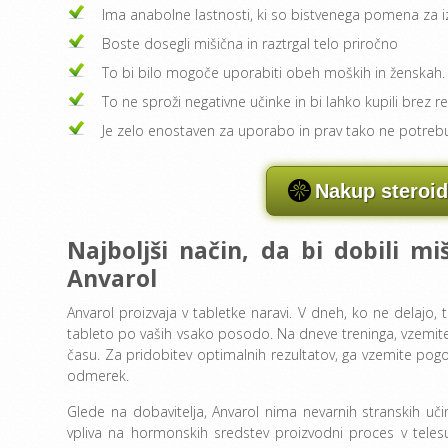
Ima anabolne lastnosti, ki so bistvenega pomena za izbo
Boste dosegli mišična in raztrgal telo priročno
To bi bilo mogoče uporabiti obeh moških in ženskah.
To ne sproži negativne učinke in bi lahko kupili brez r
Je zelo enostaven za uporabo in prav tako ne potreb
Nakup steroid
Najboljši način, da bi dobili m
Anvarol
Anvarol proizvaja v tabletke naravi. V dneh, ko ne delajo, 
tableto po vaših vsako posodo. Na dneve treninga, vzemite 
času. Za pridobitev optimalnih rezultatov, ga vzemite pogo
odmerek.
Glede na dobavitelja, Anvarol nima nevarnih stranskih učin
vpliva na hormonskih sredstev proizvodni proces v telesu