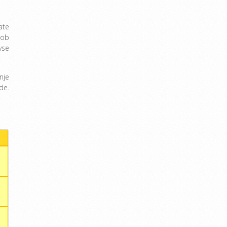
ate
čob
vse
nje
de.