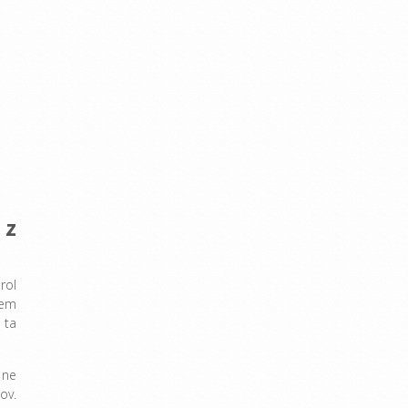
 z
rol
tem
 ta
 ne
ov.