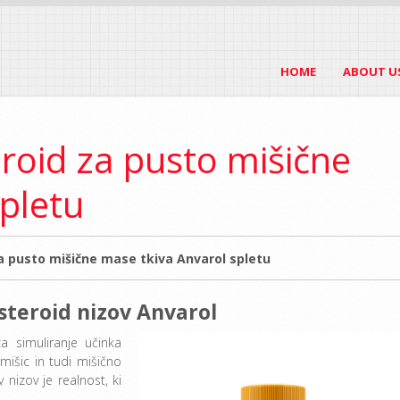
HOME
ABOUT U
roid za pusto mišične
pletu
a pusto mišične mase tkiva Anvarol spletu
 steroid nizov Anvarol
za simuliranje učinka
mišic in tudi mišično
nizov je realnost, ki