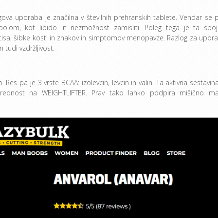
jegova uporaba je značilna v številnih prehranskih tablete. Vendar se p
olom, kot libido in nezmožnost zamisliti. Poleg tega je ta spoj
tisa, šibke kosti in znakov in simptomov menopavze. Razlog za upor
 tudi vzdržljivost.
 Res pa je 3 vrste BCAA: izolevcin, levcin in valin. Ta aktivna sestavina
 prednost na WEIGHTLIFTER. Prav tako lahko podpira mišično m