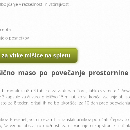
ljšanje v razsežnosti in vzdržljivosti.
ecepta.
ujejo posnetkov
 za vitke mišice na spletu
išično maso po povečanje prostornine
ti bi morali zaužiti 3 tablete za vsak dan. Torej, lahko vzamete 1 Anva
3 kapsule za Anvarol približno 15 minut, ko se konča izvajanje ob is
sto za 8 teden, držati jih ne bo izkoriščal za 10 dan pred podvajanja
kov. Presenetljivo, ni nevarnih stranskih učinkov poročali. Čeprav to
, še vedno obstajajo možnosti za ustvarjanje nekaj stranskih učink