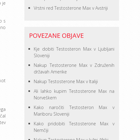
 je
Vrstni red Testosterone Max v Avstriji
o s
čno
POVEZANE OBJAVE
Kje dobiti Testosteron Max v Ljubljani
Sloveniji
Nakup Testosterone Max v Združenih
državah Amerike
kot
Nakup Testosterone Max v Italiji
Ali lahko kupim Testosterone Max na
Norveškem
Kako naročiti Testosteron Max v
ega
Mariboru Sloveniji
čal
tev
Kako pridobiti Testosterone Max v
Nemčiji
Nakup Testosterone Max v Južni Afriki