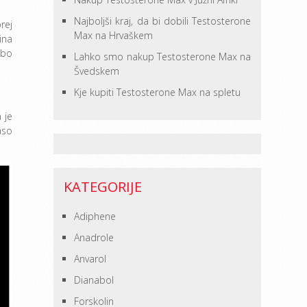
Najboljši kraj, da bi dobili Testosterone
rej
Max na Hrvaškem
ina
abo
Lahko smo nakup Testosterone Max na
Švedskem
Kje kupiti Testosterone Max na spletu
 je
aso
KATEGORIJE
Adiphene
Anadrole
Anvarol
Dianabol
Forskolin