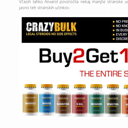
Včasih lahko Anvarol povzročila nekaj manjše stranske u
jasno teh stranskih učinkov.