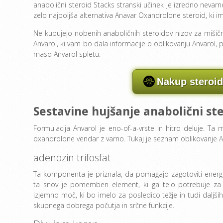
anabolični steroid Stacks stranski učinek je izredno nevarno,
zelo najboljša alternativa Anavar Oxandrolone steroid, ki 
Ne kupujejo nobenih anaboličnih steroidov nizov za mišičn
Anvarol, ki vam bo dala informacije o oblikovanju Anvarol, p
maso Anvarol spletu.
Nakup steroid
Sestavine hujšanje anabolični st
Formulacija Anvarol je eno-of-a-vrste in hitro deluje. Ta 
oxandrolone vendar z varno. Tukaj je seznam oblikovanje Anva
adenozin trifosfat
Ta komponenta je priznala, da pomagajo zagotoviti energij
ta snov je pomemben element, ki ga telo potrebuje za s
izjemno moč, ki bo imelo za posledico težje in tudi daljši
skupnega dobrega počutja in srčne funkcije.