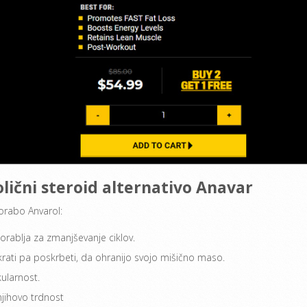
lični steroid alternativo Anavar
porabo Anvarol:
rablja za zmanjševanje ciklov.
krati pa poskrbeti, da ohranijo svojo mišično maso.
kularnost.
njihovo trdnost