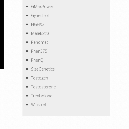
GMaxPower
Gynectrol
HGHX2
MaleExtra
Penomet
Phen375
PhenQ
SizeGenetics
Testogen
Testosterone
Trenbolone
Winstrol