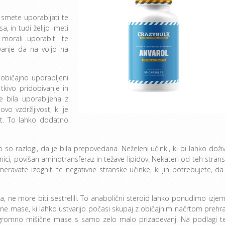
e smete uporabljati te
a, in tudi želijo imeti
morali uporabiti te
vanje da na voljo na
 običajno uporabljeni
tkivo pridobivanje in
e bila uporabljena z
vo vzdržljivost, ki je
ost. To lahko dodatno
so razlogi, da je bila prepovedana. Neželeni učinki, ki bi lahko dožive
anici, povišan aminotransferaz in težave lipidov. Nekateri od teh strans
meravate izogniti te negativne stranske učinke, ki jih potrebujete, da
, ne more biti sestrelili. To anabolični steroid lahko ponudimo izje
šične mase, ki lahko ustvarijo počasi skupaj z običajnim načrtom prehr
i ogromno mišične mase s samo zelo malo prizadevanj. Na podlagi t