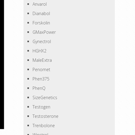
Anvarol
Dianabol
Forskolin
GMaxPower
Gynectrol
HGHX2
MaleExtra
Penomet
Phen375
PhenQ
SizeGenetics
Testogen
Testosterone
Trenbolone
Winstrol