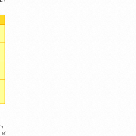
Max
ľmi
ieť