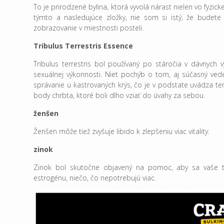
To je prirodzené bylina, ktorá vyvolá nárast nielen vo fyzi
týmto a nasledujúce zložky, nie som si istý, že budete
zobrazovanie v miestnosti posteli.
Tribulus Terrestris Essence
Tribulus terrestris bol používaný po stáročia v dávnych vy
sexuálnej výkonnosti. Niet pochýb o tom, aj súčasný vedec
správanie u kastrovaných krýs, čo je v podstate uvádza ten
body chrbta, ktoré boli dlho vziať do úvahy za sebou.
ženšen
Ženšen môže tiež zvyšuje libido k zlepšeniu viac vitality.
zinok
Zinok bol skutočne objavený na pomoc, aby sa vaše te
estrogénu, niečo, čo nepotrebujú viac.