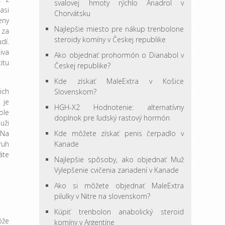
svalovej hmoty rýchlo Anadrol v
asi
Chorvátsku
eny
Najlepšie miesto pre nákup trenbolone
 za
steroidy komíny v Českej republike
dí.
iva
Ako objednať prohormón o Dianabol v
itu
Českej republike?
Kde získať MaleExtra v Košice
ich
Slovenskom?
 je
HGH-X2 Hodnotenie: alternatívny
ole
doplnok pre ľudský rastový hormón
uži
 Na
Kde môžete získať penis čerpadlo v
ruh
Kanade
áte
Najlepšie spôsoby, ako objednať Muž
Vylepšenie cvičenia zariadení v Kanade
Ako si môžete objednať MaleExtra
pilulky v Nitre na slovenskom?
Kúpiť trenbolon anabolický steroid
ôže
komíny v Argentíne