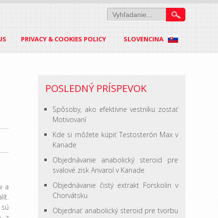
US
PRIVACY & COOKIES POLICY
SLOVENCINA
POSLEDNÝ PRÍSPEVOK
Spôsoby, ako efektívne vestníku zostať
Motivovaní
Kde si môžete kúpiť Testosterón Max v
Kanade
Objednávanie anabolický steroid pre
svalové zisk Anvarol v Kanade
Objednávanie čistý extrakt Forskolin v
i a
Chorvátsku
ít.
 sú
Objednať anabolický steroid pre tvorbu
e z