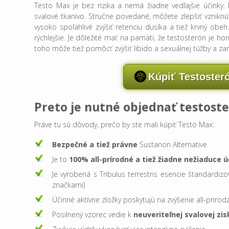
Testo Max je bez rizika a nemá žiadne vedľajšie účinky
svalové tkanivo. Stručne povedané, môžete zlepšiť vzniknúť 
vysoko spoľahlivé zvýšiť retenciu dusíka a tiež krvný ob
rýchlejšie. Je dôležité mať na pamäti, že testosterón je
toho môže tiež pomôcť zvýšiť libido a sexuálnej túžby a zaru
Kúpiť Testoster
Preto je nutné objednať testost
Práve tu sú dôvody, prečo by ste mali kúpiť Testo Max:
Bezpečné a tiež právne
Sustanon Alternative
Je to
100% all-prírodné a tiež žiadne nežiaduce ú
Je vyrobená s Tribulus terrestris esencie štandardi
značkami)
Účinné aktívne zložky poskytujú na zvýšenie all-priro
Posilnený vzorec vedie k
neuveriteľnej svalovej zis