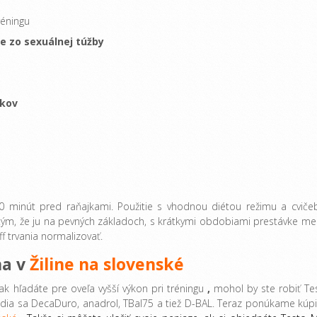
éningu
e zo sexuálnej túžby
íkov
20 minút pred raňajkami. Použitie s vhodnou diétou režimu a cviče
tým, že ju na pevných základoch, s krátkymi obdobiami prestávke me
f trvania normalizovať.
na v
Žiline na slovenské
k hľadáte pre oveľa vyšší výkon pri tréningu
,
mohol by ste robiť Te
a sa DecaDuro, anadrol, TBal75 a tiež D-BAL. Teraz ponúkame kúpi