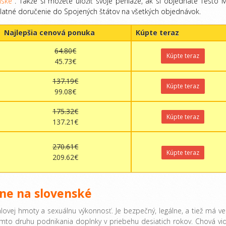
enské
. Takže si môžete uložiť svoje peniaze, ak si objednáte Testo 
zplatné doručenie do Spojených štátov na všetkých objednávok.
Najlepšia cenová ponuka
Kúpte teraz
64.80€
Kúpte teraz
45.73€
137.19€
Kúpte teraz
99.08€
175.32€
Kúpte teraz
137.21€
270.61€
Kúpte teraz
209.62€
ine na slovenské
valovej hmoty a sexuálnu výkonnosť. Je bezpečný, legálne, a tiež má ve
to druhu podnikania doplnky v priebehu desiatich rokov. Chová vid