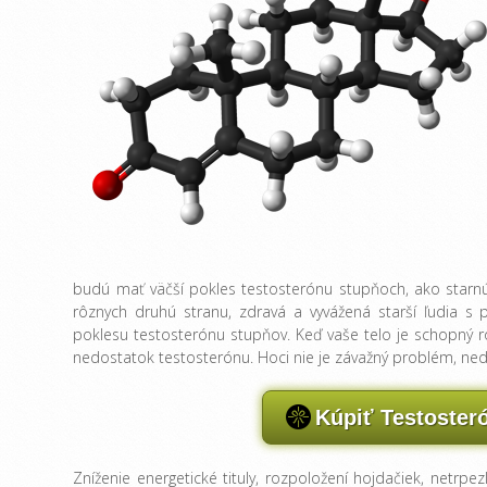
budú mať väčší pokles testosterónu stupňoch, ako starnú
rôznych druhú stranu, zdravá a vyvážená starší ľudia 
poklesu testosterónu stupňov. Keď vaše telo je schopný r
nedostatok testosterónu. Hoci nie je závažný problém, nedo
Kúpiť Testoster
Zníženie energetické tituly, rozpoložení hojdačiek, netrpez