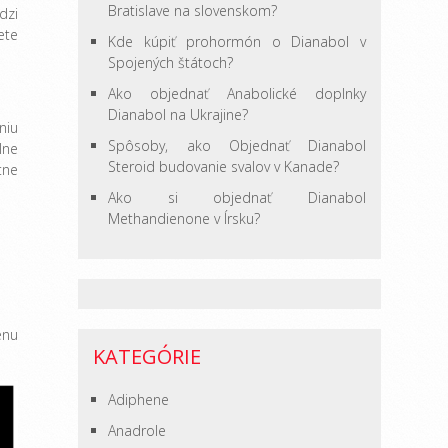
Bratislave na slovenskom?
dzi
ete
Kde kúpiť prohormón o Dianabol v
Spojených štátoch?
Ako objednať Anabolické doplnky
Dianabol na Ukrajine?
niu
Spôsoby, ako Objednať Dianabol
lne
Steroid budovanie svalov v Kanade?
tne
Ako si objednať Dianabol
Methandienone v Írsku?
enu
KATEGÓRIE
Adiphene
Anadrole