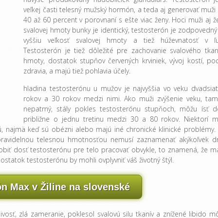
veľkej časti telesný mužský hormón, a teda aj generovať muži 
40 až 60 percent v porovnaní s ešte viac ženy. Hoci muži aj ž
svalovej hmoty bunky je identický, testosterón je zodpovedný
vyššiu veľkosť svalovej hmoty a tiež húževnatosť v ľu
Testosterón je tiež dôležité pre zachovanie svalového tkan
hmoty, dostatok stupňov červených krviniek, vývoj kostí, poc
zdravia, a majú tiež pohlavia účely.
hladina testosterónu u mužov je najvyššia vo veku dvadsiat
rokov a 30 rokov medzi nimi. Ako muži zvýšenie veku, tam
nepatrný, stály pokles testosterónu stupňoch, môžu ísť d
približne o jednu tretinu medzi 30 a 80 rokov. Niektorí m
, najmä keď sú obézni alebo majú iné chronické klinické problémy.
s pravidelnou telesnou hmotnosťou nemusí zaznamenať akýkoľvek d
obiť dosť testosterónu pre telo pracovať obvykle, to znamená, že m
statok testosterónu by mohli ovplyvniť váš životný štýl.
ón Max v Žiline na slovenské
livosť, zlá zameranie, poklesol svalovú silu tkanív a znížené libido m