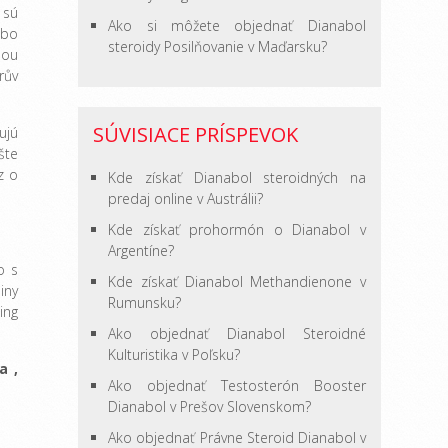
 sú
Ako si môžete objednať Dianabol
ebo
steroidy Posilňovanie v Maďarsku?
nou
rův
SÚVISIACE PRÍSPEVOK
ujú
šte
z o
Kde získať Dianabol steroidných na
predaj online v Austrálii?
Kde získať prohormón o Dianabol v
Argentíne?
o s
Kde získať Dianabol Methandienone v
iny
Rumunsku?
ing
Ako objednať Dianabol Steroidné
Kulturistika v Poľsku?
a
,
Ako objednať Testosterón Booster
Dianabol v Prešov Slovenskom?
Ako objednať Právne Steroid Dianabol v