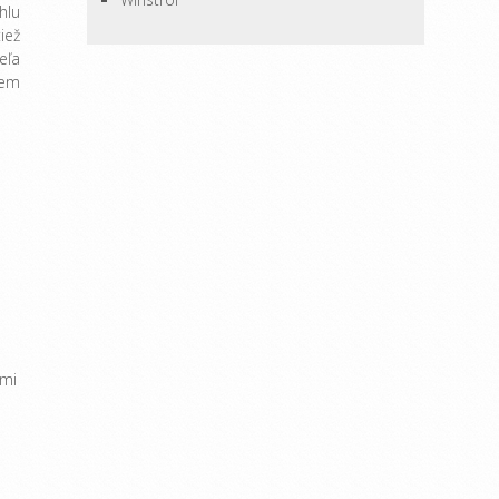
hlu
iež
eľa
rem
ými