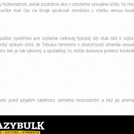
ckej húževnatosti, avšak podobne ako v vzrušenie sexuálne účely. Vo me
 určite mať čas na štrajk výcvikové stredisko s všetku vervou bud
užitie systémov pre zvýšenie celkovej fyzickej sily však tiež k zvýše
ký výskum zistil, že Tribulus terrestris v skutočnosti zmenila sexuá
to liek je tak výkonný a spoľahlivý, to môže dokonca priniesť konkré
lo pred prijatím takéhoto cenného testosterón a tiež jej prem