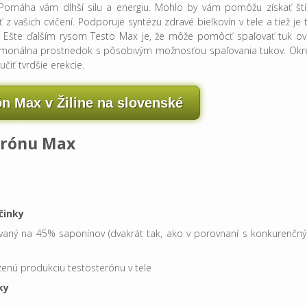
. Pomáha vám dlhší silu a energiu. Mohlo by vám pomôžu získať ští
z vašich cvičení. Podporuje syntézu zdravé bielkovín v tele a tiež je t
eh. Ešte ďalším rysom Testo Max je, že môže pomôcť spaľovať tuk ov
 hormonálna prostriedok s pôsobivým možnosťou spaľovania tukov. Ok
čiť tvrdšie erekcie.
ón Max v Žiline na slovenské
erónu Max
činky
zovaný na 45% saponínov (dvakrát tak, ako v porovnaní s konkurenčn
dzenú produkciu testosterónu v tele
ky