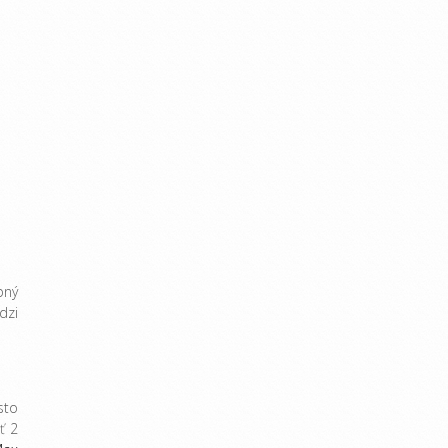
bný
dzi
sto
ť 2