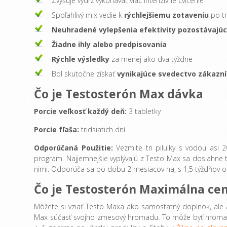
Zvyšuje výdrž vykonávať viac intenzívne cvičenie
Spoľahlivý mix vedie k
rýchlejšiemu zotaveniu
po tr
Neuhradené vylepšenia efektivity pozostávajúc
Žiadne ihly alebo predpisovania
Rýchle výsledky
za menej ako dva týždne
Bol skutočne získať
vynikajúce svedectvo zákazn
Čo je Testosterón Max dávka
Porcie veľkosť každý deň:
3 tabletky
Porcie fľaša:
tridsiatich dní
Odporúčaná Použitie:
Vezmite tri pilulky s vodou asi 
program. Najjemnejšie vyplývajú z Testo Max sa dosiahne 
nimi. Odporúča sa po dobu 2 mesiacov na, s 1,5 týždňov of
Čo je Testosterón Maximálna ce
Môžete si vziať Testo Maxa ako samostatný doplnok, ale a
Max súčasť svojho zmesový hromadu. To môže byť hromadi