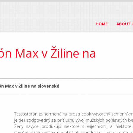
HOME
ABOUT 
ón Max v Žiline na
n Max v Žiline na slovenské
Testosterón je hormonálna prostriedok vytvorený semenníkm
je tiež zodpovedný za príslušnú vývoj mužských pohlavných kval
Ženy navyše produkujú niektoré s vaječníkmi, a niektoré
navyše produkovaný nadobličiek glandulars. Testosterón j