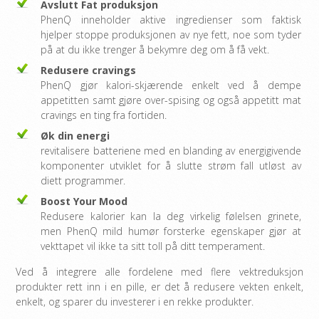
Avslutt Fat produksjon
PhenQ inneholder aktive ingredienser som faktisk
hjelper stoppe produksjonen av nye fett, noe som tyder
på at du ikke trenger å bekymre deg om å få vekt.
Redusere cravings
PhenQ gjør kalori-skjærende enkelt ved å dempe
appetitten samt gjøre over-spising og også appetitt mat
cravings en ting fra fortiden.
Øk din energi
revitalisere batteriene med en blanding av energigivende
komponenter utviklet for å slutte strøm fall utløst av
diett programmer.
Boost Your Mood
Redusere kalorier kan la deg virkelig følelsen grinete,
men PhenQ mild humør forsterke egenskaper gjør at
vekttapet vil ikke ta sitt toll på ditt temperament.
Ved å integrere alle fordelene med flere vektreduksjon
produkter rett inn i en pille, er det å redusere vekten enkelt,
enkelt, og sparer du investerer i en rekke produkter.