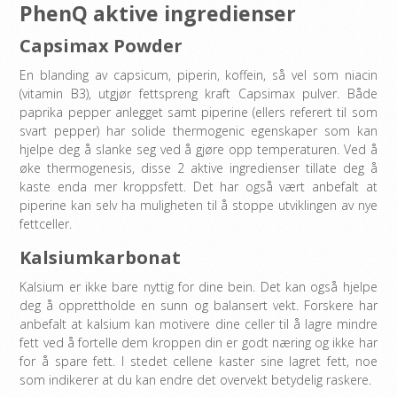
PhenQ aktive ingredienser
Capsimax Powder
En blanding av capsicum, piperin, koffein, så vel som niacin
(vitamin B3), utgjør fettspreng kraft Capsimax pulver. Både
paprika pepper anlegget samt piperine (ellers referert til som
svart pepper) har solide thermogenic egenskaper som kan
hjelpe deg å slanke seg ved å gjøre opp temperaturen. Ved å
øke thermogenesis, disse 2 aktive ingredienser tillate deg å
kaste enda mer kroppsfett. Det har også vært anbefalt at
piperine kan selv ha muligheten til å stoppe utviklingen av nye
fettceller.
Kalsiumkarbonat
Kalsium er ikke bare nyttig for dine bein. Det kan også hjelpe
deg å opprettholde en sunn og balansert vekt. Forskere har
anbefalt at kalsium kan motivere dine celler til å lagre mindre
fett ved å fortelle dem kroppen din er godt næring og ikke har
for å spare fett. I stedet cellene kaster sine lagret fett, noe
som indikerer at du kan endre det overvekt betydelig raskere.