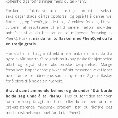
koffeinholdige forfriskninger mens du tar PhenQ.
Forskere har faktisk vist at det tar i gjennomsnitt, til seksti-
seks dager skade dårlige oppførsel, og også til å danne nye,
flotte seg, og PhenQ gjør dette også enklere for deg. Likevel
vurderer at resultatene vil alltid variere mellom individer,
anbefaler vi at du bestiller en to måneders forsyning av
PhenQ. Husk at
når du får to flasker med PhenQ, vil du få
en tredje gratis
.
Hvis du har en haug med vekt å felle, anbefaler vi at du dra
nytte av vår buy tre, få to gratis multi-buy pakke for kjempefint
utfall og også store økonomiske besparelser. Mange
forbrukere kjøper denne pakken nå sitt passende vekt i løpet
av de første tre månedene, samt utnytte sine 2 gratis flasker
for å bidra til å holde sin nye vekt.
Gravid samt ammende kvinner og de under 18 år burde
holde seg unna å ta PhenQ
. Hvis du for tiden tar noen
form for reseptbelagte medisiner, eller du har noen form for
pre-eksisterende medisinsk problem, bør du rådføre deg
med klinisk helsepersonell før du tar PhenQ.