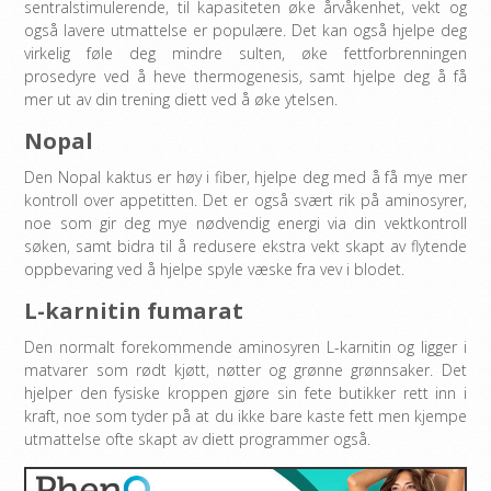
sentralstimulerende, til kapasiteten øke årvåkenhet, vekt og
også lavere utmattelse er populære. Det kan også hjelpe deg
virkelig føle deg mindre sulten, øke fettforbrenningen
prosedyre ved å heve thermogenesis, samt hjelpe deg å få
mer ut av din trening diett ved å øke ytelsen.
Nopal
Den Nopal kaktus er høy i fiber, hjelpe deg med å få mye mer
kontroll over appetitten. Det er også svært rik på aminosyrer,
noe som gir deg mye nødvendig energi via din vektkontroll
søken, samt bidra til å redusere ekstra vekt skapt av flytende
oppbevaring ved å hjelpe spyle væske fra vev i blodet.
L-karnitin fumarat
Den normalt forekommende aminosyren L-karnitin og ligger i
matvarer som rødt kjøtt, nøtter og grønne grønnsaker. Det
hjelper den fysiske kroppen gjøre sin fete butikker rett inn i
kraft, noe som tyder på at du ikke bare kaste fett men kjempe
utmattelse ofte skapt av diett programmer også.