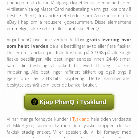
phenq.com at du kan få tilgang i løpet lenka i denne nettsiden.
Vi tillater Visa og MasterCard nedbetaling. Vennligst ikke prøv å
bestille PhenQ fra andre nettsteder som Amazon.com eller
eBay i håp om å redusere kjøpesummen. Disse elementene
er rimelige, falske rettsmidler samt ikke PhenQ.
Vi gir PhenQ over hele verden. Vi tilbyr
gratis levering hvor
som helst i verden
på alle bestillinger av to eller flere flasker.
Det er en standard pris frakt kostnad på $ 9,98 på alle single
flaske bestillinger. Alle bestillinger sendes innen 24-48 timer,
samt din bestilling vil sikkert bli levert til deg i diskret
innpakning. Alle bestillinger raffinert sikkert og også trygt å
gjøre bruk av 2048-bits kryptering. Dette sammenfaller
beskyttelsesnivå som ledende banker bruker.
Kjøp PhenQ i Tyskland
Vi har mange fornøyde kunder i
Tyskland
hele tiden verdsette
et lykkeligere, sunnere liv med den fysiske kroppen de har
faktisk stadig ønsket. Vi er spesielt du vil bli fornøyd med