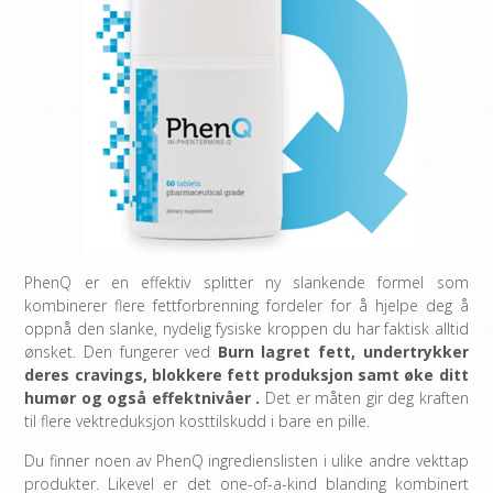
PhenQ er en effektiv splitter ny slankende formel som
kombinerer flere fettforbrenning fordeler for å hjelpe deg å
oppnå den slanke, nydelig fysiske kroppen du har faktisk alltid
ønsket. Den fungerer ved
Burn lagret fett, undertrykker
deres cravings, blokkere fett produksjon samt øke ditt
humør og også effektnivåer
.
Det er måten gir deg kraften
til flere vektreduksjon kosttilskudd i bare en pille.
Du finner noen av PhenQ ingredienslisten i ulike andre vekttap
produkter. Likevel er det one-of-a-kind blanding kombinert