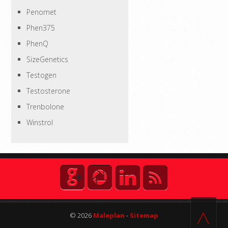
Penomet
Phen375
PhenQ
SizeGenetics
Testogen
Testosterone
Trenbolone
Winstrol
^
© 2026
Maleplan
-
Sitemap