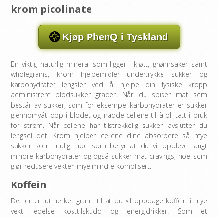
krom picolinate
Kjøp PhenQ i Tyskland
En viktig naturlig mineral som ligger i kjøtt, grønnsaker samt
wholegrains, krom hjelpemidler undertrykke sukker og
karbohydrater lengsler ved å hjelpe din fysiske kropp
administrere blodsukker grader. Når du spiser mat som
består av sukker, som for eksempel karbohydrater er sukker
gjennomvåt opp i blodet og nådde cellene til å bli tatt i bruk
for strøm. Når cellene har tilstrekkelig sukker, avslutter du
lengsel det. Krom hjelper cellene dine absorbere så mye
sukker som mulig, noe som betyr at du vil oppleve langt
mindre karbohydrater og også sukker mat cravings, noe som
gjør redusere vekten mye mindre komplisert.
Koffein
Det er en utmerket grunn til at du vil oppdage koffein i mye
vekt ledelse kosttilskudd og energidrikker. Som et