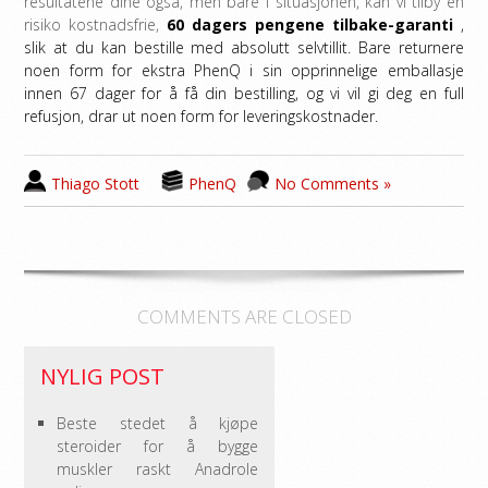
resultatene dine også, men bare i situasjonen, kan vi tilby en
risiko kostnadsfrie,
60 dagers pengene tilbake-garanti
,
slik at du kan bestille med absolutt selvtillit. Bare returnere
noen form for ekstra PhenQ i sin opprinnelige emballasje
innen 67 dager for å få din bestilling, og vi vil gi deg en full
refusjon, drar ut noen form for leveringskostnader.
Thiago Stott
PhenQ
No Comments »
COMMENTS ARE CLOSED
NYLIG POST
Beste stedet å kjøpe
steroider for å bygge
muskler raskt Anadrole