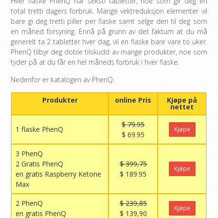
Hver flaske PhenQ har seksti tabletter, noe som gir deg en
total tretti dagers forbruk. Mange vektreduksjon elementer vil
bare gi deg tretti piller per flaske samt selge den til deg som
en måned forsyning. Ennå på grunn av det faktum at du må
generelt ta 2 tabletter hver dag, vil en flaske bare vare to uker.
PhenQ tilbyr deg doble tilskudd av mange produkter, noe som
tyder på at du får en hel måneds forbruk i hver flaske.
Nedenfor er katalogen av PhenQ:
Produkter
online Pris
Kjøpe på
nettet
$ 79.95
1 flaske PhenQ
Kjøpe
$ 69.95
3 PhenQ
2 Gratis PhenQ
$ 399,75
Kjøpe
en gratis Raspberry Ketone
$ 189.95
Max
2 PhenQ
$ 239,85
Kjøpe
en gratis PhenQ
$ 139,90