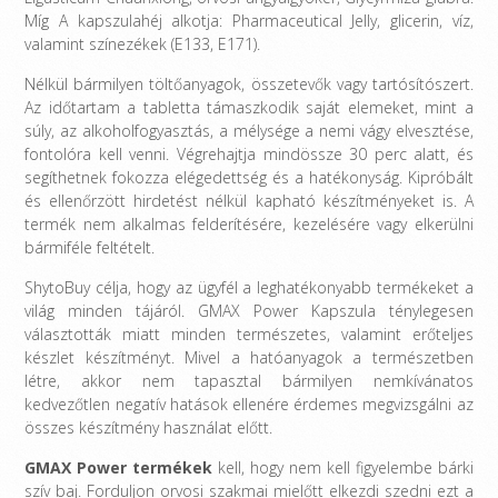
Míg A kapszulahéj alkotja: Pharmaceutical Jelly, glicerin, víz,
valamint színezékek (E133, E171).
Nélkül bármilyen töltőanyagok, összetevők vagy tartósítószert.
Az időtartam a tabletta támaszkodik saját elemeket, mint a
súly, az alkoholfogyasztás, a mélysége a nemi vágy elvesztése,
fontolóra kell venni. Végrehajtja mindössze 30 perc alatt, és
segíthetnek fokozza elégedettség és a hatékonyság. Kipróbált
és ellenőrzött hirdetést nélkül kapható készítményeket is. A
termék nem alkalmas felderítésére, kezelésére vagy elkerülni
bármiféle feltételt.
ShytoBuy célja, hogy az ügyfél a leghatékonyabb termékeket a
világ minden tájáról. GMAX Power Kapszula ténylegesen
választották miatt minden természetes, valamint erőteljes
készlet készítményt. Mivel a hatóanyagok a természetben
létre, akkor nem tapasztal bármilyen nemkívánatos
kedvezőtlen negatív hatások ellenére érdemes megvizsgálni az
összes készítmény használat előtt.
GMAX Power termékek
kell, hogy nem kell figyelembe bárki
szív baj. Forduljon orvosi szakmai mielőtt elkezdi szedni ezt a