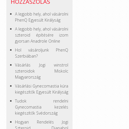
HOZZÁSZÓLÁS
A legjobb hely, ahol vásárolni
PhenQ Egyesült Királyság
A legjobb hely, ahol vásárolni
szteroid építésére izom
gyorsan Anadrole Online
Hol vásároljunk PhenQ
Szerbiában?
Vásárlás Jogi winstrol
szteroidok Miskolc
Magyarország
Vásárlási Gynecomastia kúra
kiegészítők Egyesült Királyság
Tudok rendelni
Gynecomastia kezelés
kiegészítők Svédország
Hogyan Rendelés Jogi
Szteroid Dianabol