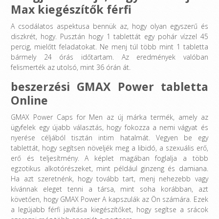
Max kiegészítők férfi
A csodálatos aspektusa bennük az, hogy olyan egyszerű és
diszkrét, hogy. Pusztán hogy 1 tablettát egy pohár vízzel 45
percig, mielőtt feladatokat. Ne menj túl több mint 1 tabletta
bármely 24 órás időtartam. Az eredmények valóban
felismerték az utolsó, mint 36 órán át.
beszerzési GMAX Power tabletta
Online
GMAX Power Caps for Men az új márka termék, amely az
ügyfelek egy újabb választás, hogy fokozza a nemi vágyat és
nyerése céljából tisztán intim hatalmát. Vegyen be egy
tablettát, hogy segítsen növeljék meg a libidó, a szexuális erő,
erő és teljesítmény. A képlet magában foglalja a több
egzotikus alkotórészeket, mint például ginzeng és damiana.
Ha azt szeretnénk, hogy tovább tart, menj nehezebb vagy
kívánnak eleget tenni a társa, mint soha korábban, azt
követően, hogy GMAX Power A kapszulák az Ön számára. Ezek
a legújabb férfi javítása kiegészítőket, hogy segítse a srácok