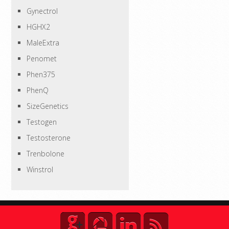
Gynectrol
HGHX2
MaleExtra
Penomet
Phen375
PhenQ
SizeGenetics
Testogen
Testosterone
Trenbolone
Winstrol