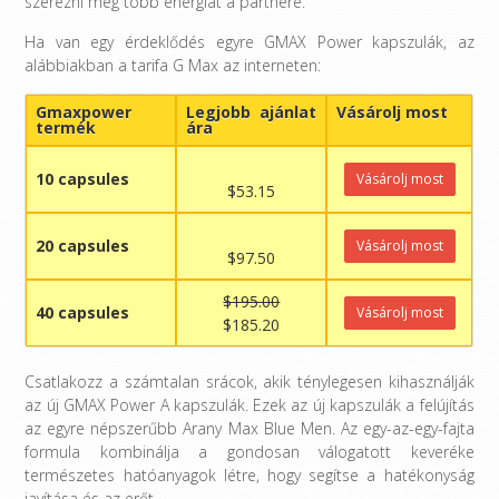
szerezni még több energiát a partnere.
Ha van egy érdeklődés egyre GMAX Power kapszulák, az
alábbiakban a tarifa G Max az interneten:
Gmaxpower
Legjobb ajánlat
Vásárolj most
termék
ára
10 capsules
Vásárolj most
$53.15
20 capsules
Vásárolj most
$97.50
$195.00
40 capsules
Vásárolj most
$185.20
Csatlakozz a számtalan srácok, akik ténylegesen kihasználják
az új GMAX Power A kapszulák. Ezek az új kapszulák a felújítás
az egyre népszerűbb Arany Max Blue Men. Az egy-az-egy-fajta
formula kombinálja a gondosan válogatott keveréke
természetes hatóanyagok létre, hogy segítse a hatékonyság
javítása és az erőt.