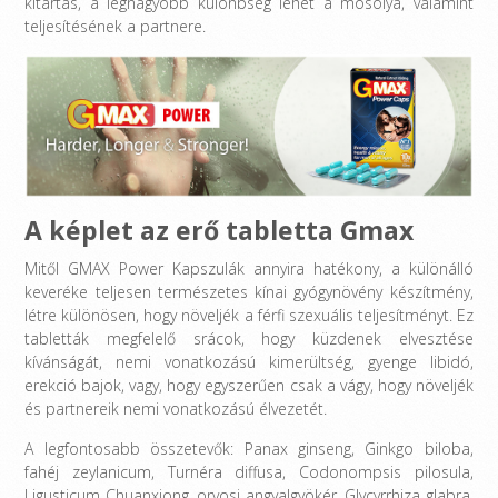
kitartás, a legnagyobb különbség lehet a mosolya, valamint
teljesítésének a partnere.
A képlet az erő tabletta Gmax
Mitől GMAX Power Kapszulák annyira hatékony, a különálló
keveréke teljesen természetes kínai gyógynövény készítmény,
létre különösen, hogy növeljék a férfi szexuális teljesítményt. Ez
tabletták megfelelő srácok, hogy küzdenek elvesztése
kívánságát, nemi vonatkozású kimerültség, gyenge libidó,
erekció bajok, vagy, hogy egyszerűen csak a vágy, hogy növeljék
és partnereik nemi vonatkozású élvezetét.
A legfontosabb összetevők: Panax ginseng, Ginkgo biloba,
fahéj zeylanicum, Turnéra diffusa, Codonompsis pilosula,
Ligusticum Chuanxiong, orvosi angyalgyökér, Glycyrrhiza glabra.