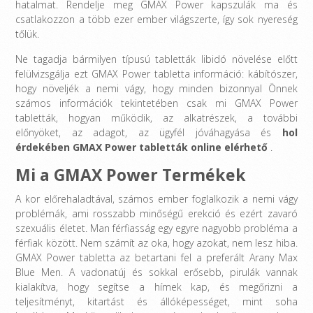
hatalmat. Rendelje meg GMAX Power kapszulák ma és
csatlakozzon a több ezer ember világszerte, így sok nyereség
tőlük.
Ne tagadja bármilyen típusú tabletták libidó növelése előtt
felülvizsgálja ezt GMAX Power tabletta információ: kábítószer,
hogy növeljék a nemi vágy, hogy minden bizonnyal Önnek
számos információk tekintetében csak mi GMAX Power
tabletták, hogyan működik, az alkatrészek, a további
előnyöket, az adagot, az ügyfél jóváhagyása és
hol
érdekében GMAX Power tabletták online elérhető
.
Mi a GMAX Power Termékek
A kor előrehaladtával, számos ember foglalkozik a nemi vágy
problémák, ami rosszabb minőségű erekció és ezért zavaró
szexuális életet. Man férfiasság egy egyre nagyobb probléma a
férfiak között. Nem számít az oka, hogy azokat, nem lesz hiba.
GMAX Power tabletta az betartani fel a preferált Arany Max
Blue Men. A vadonatúj és sokkal erősebb, pirulák vannak
kialakítva, hogy segítse a hímek kap, és megőrizni a
teljesítményt, kitartást és állóképességet, mint soha