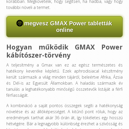
korábban. Megkövetelik, hogy segítsen, ha hadba, vagy hogy
további növeli a termet.
megvesz GMAX Power tabletták
online
Hogyan működik GMAX Power
kábítószer-törvény
A teljesítmény a Gmax van ez az egész természetes és
hatékony keveréke képletű. Ezek aphrodisiacal készítmény
került származik a világ minden tájáról, beleértve Afrika, Ázsia
és Dél-is az Egyesült Államokban. A haladás származik év
tanulás a leghatékonyabb minőségű összetevők listáját a férfi
férfiasságát.
A kombináció a saját pontos összegek segíti a hatékonyság
növelése és az állóképességet. A kitűnő pont róluk, hogy az
eredmények tarthat akár 36 órán át, így tökéletes egy hosszú
hétvégére. Bár a legnagyobb különbség érezhet a szívósság és