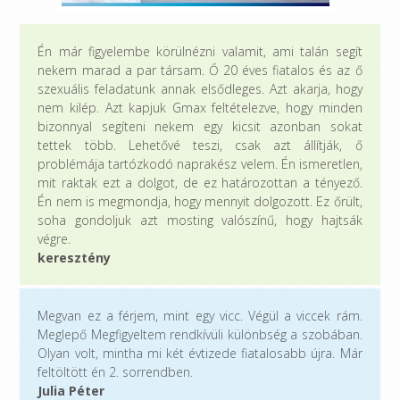
Én már figyelembe körülnézni valamit, ami talán segít
nekem marad a par társam. Ő 20 éves fiatalos és az ő
szexuális feladatunk annak elsődleges. Azt akarja, hogy
nem kilép. Azt kapjuk Gmax feltételezve, hogy minden
bizonnyal segíteni nekem egy kicsit azonban sokat
tettek több. Lehetővé teszi, csak azt állítják, ő
problémája tartózkodó naprakész velem. Én ismeretlen,
mit raktak ezt a dolgot, de ez határozottan a tényező.
Én nem is megmondja, hogy mennyit dolgozott. Ez őrült,
soha gondoljuk azt mosting valószínű, hogy hajtsák
végre.
keresztény
Megvan ez a férjem, mint egy vicc. Végül a viccek rám.
Meglepő Megfigyeltem rendkívüli különbség a szobában.
Olyan volt, mintha mi két évtizede fiatalosabb újra. Már
feltöltött én 2. sorrendben.
Julia Péter