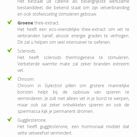
Het bestaat uit cafeïne als belangrijkste werkzame
bestanddeel, die bekend staat om zijn vetverbranding
en ook stofwisseling stimuleren gebouw.
Groene
thee-extract.
Het heeft een eco-vriendelijke thee-extract om vet te
verbranden tarief, alsook energie graden te verhogen.
Dit zal u helpen om veel intensiever te oefenen.
Scleroids.
Het heeft scleroids thermogenese te stimuleren.
Verbeterde warmte mate zal zeker branden extreem
vet.
Chroom.
Chroom in Gylectrol pillen om grotere mannelijke
borsten helpt bij de opbouw van spieren te
verminderen. Je zult niet alleen vet in je borst te werpen,
maar ook zal zeker ontwikkelen spieren en ook de
spiermassa kijk je permanent dromen.
Gugglesterone.
Het heeft gugglesterone, een hormonaal middel dat
vette vetweefsel vermindert.