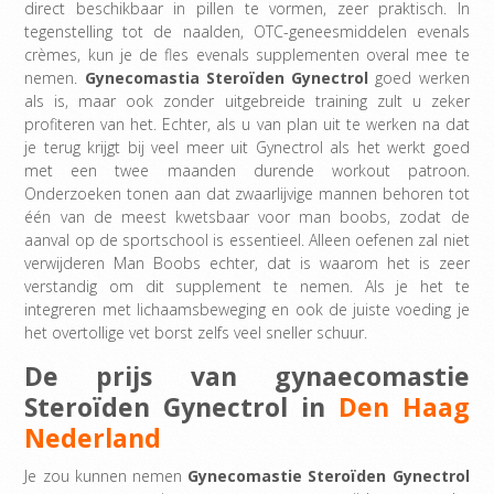
direct beschikbaar in pillen te vormen, zeer praktisch. In
tegenstelling tot de naalden, OTC-geneesmiddelen evenals
crèmes, kun je de fles evenals supplementen overal mee te
nemen.
Gynecomastia Steroïden
Gynectrol
goed werken
als is, maar ook zonder uitgebreide training zult u zeker
profiteren van het. Echter, als u van plan uit te werken na dat
je terug krijgt bij veel meer uit Gynectrol als het werkt goed
met een twee maanden durende workout patroon.
Onderzoeken tonen aan dat zwaarlijvige mannen behoren tot
één van de meest kwetsbaar voor man boobs, zodat de
aanval op de sportschool is essentieel. Alleen oefenen zal niet
verwijderen Man Boobs echter, dat is waarom het is zeer
verstandig om dit supplement te nemen. Als je het te
integreren met lichaamsbeweging en ook de juiste voeding je
het overtollige vet borst zelfs veel sneller schuur.
De prijs van gynaecomastie
Steroïden Gynectrol in
Den Haag
Nederland
Je zou kunnen nemen
Gynecomastie Steroïden
Gynectrol