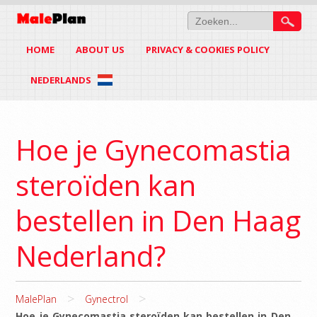
HOME
ABOUT US
PRIVACY & COOKIES POLICY
NEDERLANDS
Hoe je Gynecomastia
steroïden kan
bestellen in Den Haag
Nederland?
>
>
MalePlan
Gynectrol
Hoe je Gynecomastia steroïden kan bestellen in Den