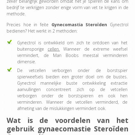
zeker belangrijk geworden omdat het je spieren de kans om
bedrijf te verkrijgen zonder enige vorm van vet te krijgen in de
methode.
Precies hoe in feite
Gynecomastia Steroïden
Gynectrol
bedienen? Het werkt in 2 methoden:
Gynectrol is ontwikkeld om zich te ontdoen van het
buitensporige
cellen.
Wanneer de extreme weefsel
vermindert, de Man Boobs meestal verminderen
dimensie.
De vetcellen verborgen onder de borstspier
spierweefsels bieden een groter doel om de bustes.
Gynectrol mannelijke buste ontwikkeling extractie
aanvullingen concentreert zich op de vetcellen
verborgen onder de borstspieren en ook hen
verminderen. Wanneer de vetcellen verminderd, de
afmeting van de mislukkingen vermindert ook.
Wat is de voordelen van het
gebruik gynaecomastie Steroïden