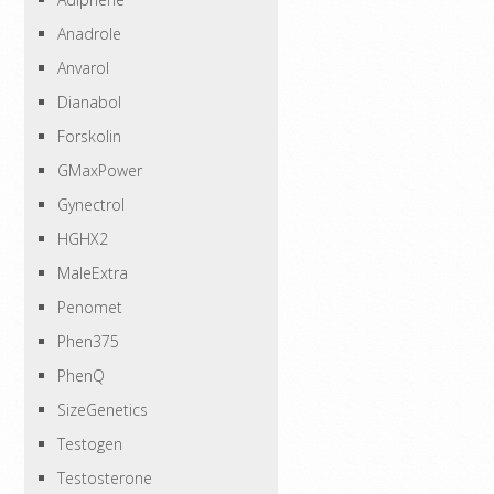
Anadrole
Anvarol
Dianabol
Forskolin
GMaxPower
Gynectrol
HGHX2
MaleExtra
Penomet
Phen375
PhenQ
SizeGenetics
Testogen
Testosterone