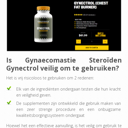
Is Gynaecomastie Steroïden
Gynectrol veilig om te gebruiken?
Het is vrij risicoloos te gebruiken om 2 redenen:
Elk van de ingrediënten ondergaan testen die hun kracht
en veiligheid geven.
De supplementen zijn ontwikkeld die gebruik maken van
een zeer strenge procedure en een onbuigzame
kwaliteitsborgingssysteem ondergaat
Hoewel het een effectieve aanvulling, is het veilig om gebruik te