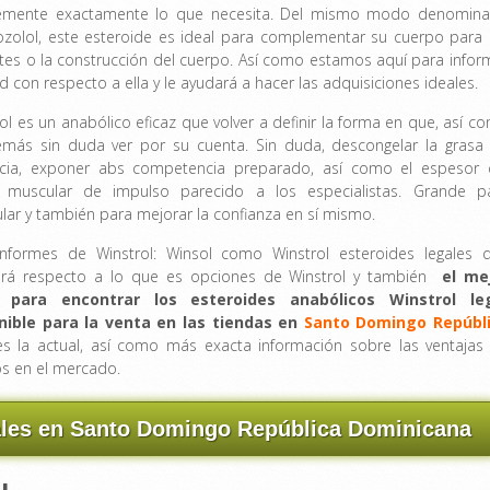
emente exactamente lo que necesita. Del mismo modo denomin
ozolol, este esteroide es ideal para complementar su cuerpo para 
tes o la construcción del cuerpo. Así como estamos aquí para infor
d con respecto a ella y le ayudará a hacer las adquisiciones ideales.
ol es un anabólico eficaz que volver a definir la forma en que, así c
emás sin duda ver por su cuenta. Sin duda, descongelar la grasa
ncia, exponer abs competencia preparado, así como el espesor 
o muscular de impulso parecido a los especialistas. Grande p
ar y también para mejorar la confianza en sí mismo.
Informes de Winstrol: Winsol como Winstrol esteroides legales 
tirá respecto a lo que es opciones de Winstrol y también
el me
r para encontrar los esteroides anabólicos Winstrol le
nible para la venta en las tiendas en
Santo Domingo Repúbl
s la actual, así como más exacta información sobre las ventajas
os en el mercado.
ales en Santo Domingo República Dominicana