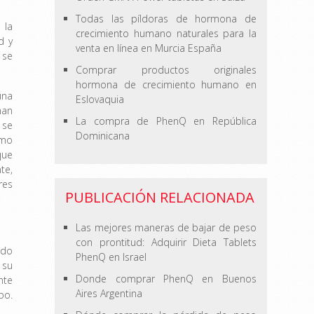
Todas las píldoras de hormona de
 la
crecimiento humano naturales para la
d y
venta en línea en Murcia España
 se
Comprar productos originales
hormona de crecimiento humano en
una
Eslovaquia
han
La compra de PhenQ en República
 se
Dominicana
omo
que
te,
res
PUBLICACIÓN RELACIONADA
Las mejores maneras de bajar de peso
con prontitud: Adquirir Dieta Tablets
ido
PhenQ en Israel
 su
Donde comprar PhenQ en Buenos
nte
Aires Argentina
po.