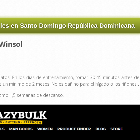
ales en Santo Domingo República Dominicana
 Winsol
latos. En los días de entrenamiento, tomar 30-45 minutos antes de
nte un mínimo de 2 meses. No es dañino para el hígado o los riñones
.
como 1,5 semanas de descanso.