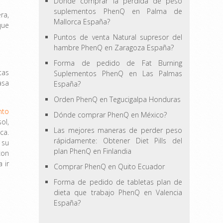
Dónde comprar la pérdida de peso
suplementos PhenQ en Palma de
ra,
Mallorca España?
que
Puntos de venta Natural supresor del
hambre PhenQ en Zaragoza España?
Forma de pedido de Fat Burning
tas
Suplementos PhenQ en Las Palmas
asa
España?
Orden PhenQ en Tegucigalpa Honduras
nto
Dónde comprar PhenQ en México?
ol,
Las mejores maneras de perder peso
ca.
rápidamente: Obtener Diet Pills del
 su
plan PhenQ en Finlandia
con
 ir
Comprar PhenQ en Quito Ecuador
Forma de pedido de tabletas plan de
dieta que trabajo PhenQ en Valencia
España?