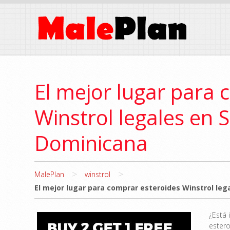
El mejor lugar para 
Winstrol legales en
Dominicana
>
>
MalePlan
winstrol
El mejor lugar para comprar esteroides Winstrol le
¿Está 
ester