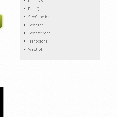
Phen375
PhenQ
SizeGenetics
Testogen
Testosterone
Trenbolone
Winstrol
 su