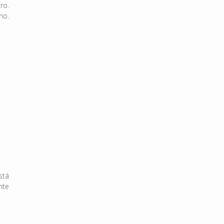
ro.
mo.
stá
nte