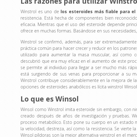
Las razones para utilizar Winstro
Winstrol es uno de
los
esteroides más fiable para el
resistencia. Está hecha de componentes bien reconocido
eficacia. Mientras que el uso del esteroide depende prin
ofrece en muchas formas. Basándose en sus necesidades, 
Winstrol se confirmó, además, para ser extremadamente fi
práctica común para hacer crecer y reducir en los patrone
utilizado para aumentar la masa muscular, así como co
descubrió que era muy eficaz en el aumento de este proc
se permite al individuo para llegar a ser mucho más ráp
está surgiendo de sus venas para proporcionar a su ma
Winstrol contribuye considerablemente en la mejora de la 
opciones de esteroides anabólicos es lícita winstrol Winsol
Lo que es Winsol
Winsol como Winstrol imita esteroide sin embargo, con ni
creado después de años de investigación y pruebas. Wi
proceso metabólico. Esto pone su cuerpo en un estado 
la velocidad, destreza, así como la resistencia. Se vierte
Winsol píldoras son
la mejor alternativa winstrol
en el mer