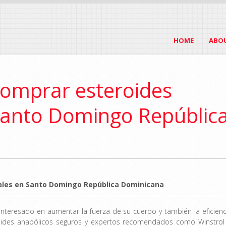
HOME
ABO
comprar esteroides
 Santo Domingo Repúblic
gales en Santo Domingo República Dominicana
interesado en aumentar la fuerza de su cuerpo y también la eficienc
oides anabólicos seguros y expertos recomendados como Winstrol