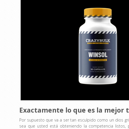
Exactamente lo que es la mejor 
Por supuesto que va a ser tan esculpido como un dios grieg
sea que usted está obteniendo la competencia listos, 