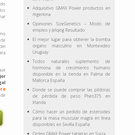
ado
Adquisitivo GMAX Power productos en
los
Argentina
mar
Opiniones SizeGenetics – Modo de
empleo y Jelqing Resultado
omo
El mejor lugar para obtener la bomba
 de
órgano masculino en Montevideo
del
Uruguay
ara
Todos naturales suplemento de
hormona de crecimiento humano
que
disponible en la tienda en Palma de
jor
Mallorca España
gal
ica
Donde se puede comprar las píldoras
 de
de pérdida de peso Phen375 en
Irlanda
Cómo hacer un pedido de esteroides
para la masa muscular magra en línea
disponibles en Sevilla España
Orden GMAX Power tabletas en Suiza