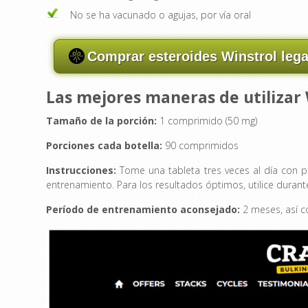
No se ha vacunado o agujas, por vía oral
Comprar esteroides Winstrol leg
Las mejores maneras de utilizar
Tamaño de la porción:
1 comprimido (50 mg)
Porciones cada botella:
90 comprimidos
Instrucciones:
Tome una tableta tres veces al día con p
entrenamiento. Para los resultados óptimos, utilice dura
Período de entrenamiento aconsejado:
2 meses, así 