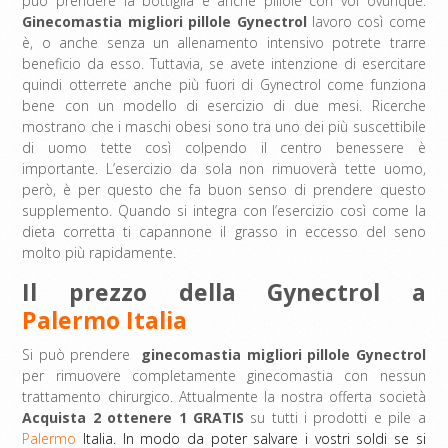
può prendere la bottiglia e anche pillole con voi ovunque.
Ginecomastia migliori pillole Gynectrol
lavoro così come
è, o anche senza un allenamento intensivo potrete trarre
beneficio da esso. Tuttavia, se avete intenzione di esercitare
quindi otterrete anche più fuori di Gynectrol come funziona
bene con un modello di esercizio di due mesi. Ricerche
mostrano che i maschi obesi sono tra uno dei più suscettibile
di uomo tette così colpendo il centro benessere è
importante. L’esercizio da sola non rimuoverà tette uomo,
però, è per questo che fa buon senso di prendere questo
supplemento. Quando si integra con l’esercizio così come la
dieta corretta ti capannone il grasso in eccesso del seno
molto più rapidamente.
Il prezzo della Gynectrol a
Palermo Italia
Si può prendere
ginecomastia migliori pillole Gynectrol
per rimuovere completamente ginecomastia con nessun
trattamento chirurgico. Attualmente la nostra offerta società
Acquista 2 ottenere 1 GRATIS
su tutti i prodotti e pile a
Palermo
Italia. In modo da poter salvare i vostri soldi se si