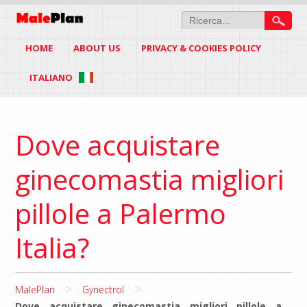
HOME
ABOUT US
PRIVACY & COOKIES POLICY
ITALIANO
Dove acquistare
ginecomastia migliori
pillole a Palermo
Italia?
>
>
MalePlan
Gynectrol
Dove acquistare ginecomastia migliori pillole a