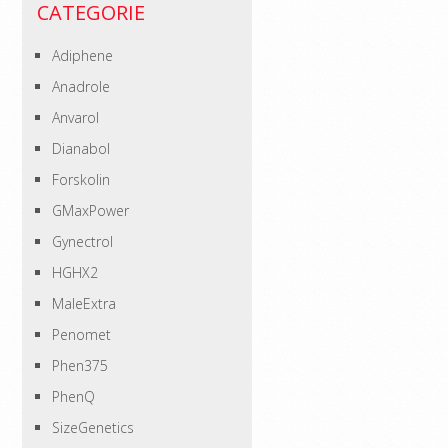
CATEGORIE
Adiphene
Anadrole
Anvarol
Dianabol
Forskolin
GMaxPower
Gynectrol
HGHX2
MaleExtra
Penomet
Phen375
PhenQ
SizeGenetics