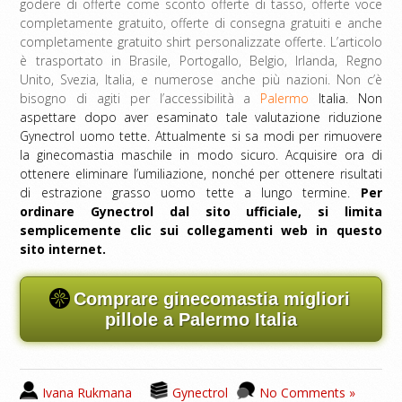
godere di offerte come sconto offerte di tasso, offerte voce
completamente gratuito, offerte di consegna gratuiti e anche
completamente gratuito shirt personalizzate offerte. L’articolo
è trasportato in Brasile, Portogallo, Belgio, Irlanda, Regno
Unito, Svezia, Italia, e numerose anche più nazioni. Non c’è
bisogno di agiti per l’accessibilità a
Palermo
Italia. Non
aspettare dopo aver esaminato tale valutazione riduzione
Gynectrol uomo tette. Attualmente si sa modi per rimuovere
la ginecomastia maschile in modo sicuro. Acquisire ora di
ottenere eliminare l’umiliazione, nonché per ottenere risultati
di estrazione grasso uomo tette a lungo termine.
Per
ordinare Gynectrol dal sito ufficiale, si limita
semplicemente clic sui collegamenti web in questo
sito internet.
Comprare ginecomastia migliori
pillole a Palermo Italia
Ivana Rukmana
Gynectrol
No Comments »