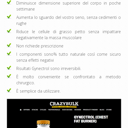
Diminuisce dimensione superiore del corpo in poche
settimane
Aumenta lo sguardo del vostro seno, senza cedimenti o
rughe
Riduce le cellule di grasso petto senza impattare
negativamente la massa muscolare
Non richiede prescrizione
I componenti sono% tutto naturale così come sicuro
senza effetti negativi
Risultati Gynectrol sono irreversibili.
È molto conveniente se confrontato a metodo
chirurgico.
È semplice da utilizzare.