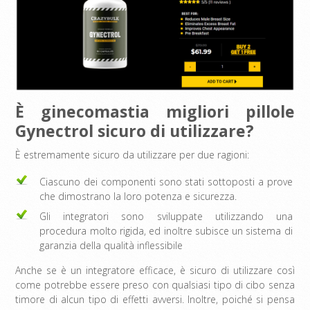
È ginecomastia migliori pillole
Gynectrol sicuro di utilizzare?
È estremamente sicuro da utilizzare per due ragioni:
Ciascuno dei componenti sono stati sottoposti a prove
che dimostrano la loro potenza e sicurezza.
Gli integratori sono sviluppate utilizzando una
procedura molto rigida, ed inoltre subisce un sistema di
garanzia della qualità inflessibile
Anche se è un integratore efficace, è sicuro di utilizzare così
come potrebbe essere preso con qualsiasi tipo di cibo senza
timore di alcun tipo di effetti avversi. Inoltre, poiché si pensa