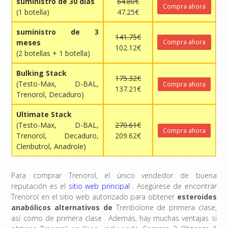
suministro de 30 días
64.80€
Compra ahora
(1 botella)
47.25€
suministro de 3
141.75€
meses
Compra ahora
102.12€
(2 botellas + 1 botella)
Bulking Stack
175.32€
(Testo-Max, D-BAL,
Compra ahora
137.21€
Trenorol, Decaduro)
Ultimate Stack
(Testo-Max, D-BAL,
270.61€
Compra ahora
Trenorol, Decaduro,
209.62€
Clenbutrol, Anadrole)
Para comprar Trenorol, el único vendedor de buena
reputación es el
sitio web principal
. Asegúrese de encontrar
Trenorol en el sitio web autorizado para obtener
esteroides
anabólicos alternativos de
Trenbolone de primera clase,
así como de primera clase . Además, hay muchas ventajas si