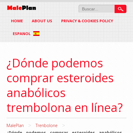
HOME
ABOUT US
PRIVACY & COOKIES POLICY
ESPANOL
¿Dónde podemos
comprar esteroides
anabólicos
trembolona en línea?
>
>
MalePlan
Trenbolone
¿Dónde podemos comprar esteroides anabólicos