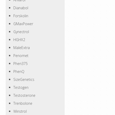
Dianabol
Forskolin
GMaxPower
Gynectrol
HGHX2
MaleExtra
Penomet
Phen375
PhenQ
SizeGenetics
Testogen
Testosterone
Trenbolone
Winstrol