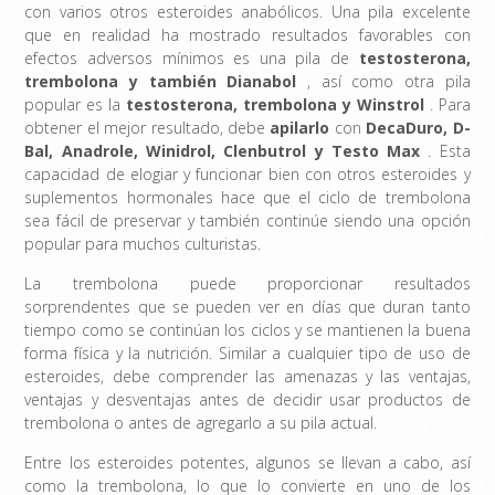
con varios otros esteroides anabólicos. Una pila excelente
que en realidad ha mostrado resultados favorables con
efectos adversos mínimos es una pila de
testosterona,
trembolona y también Dianabol
, así como otra pila
popular es la
testosterona, trembolona y Winstrol
. Para
obtener el mejor resultado, debe
apilarlo
con
DecaDuro, D-
Bal, Anadrole, Winidrol, Clenbutrol y Testo Max
. Esta
capacidad de elogiar y funcionar bien con otros esteroides y
suplementos hormonales hace que el ciclo de trembolona
sea fácil de preservar y también continúe siendo una opción
popular para muchos culturistas.
La trembolona puede proporcionar resultados
sorprendentes que se pueden ver en días que duran tanto
tiempo como se continúan los ciclos y se mantienen la buena
forma física y la nutrición. Similar a cualquier tipo de uso de
esteroides, debe comprender las amenazas y las ventajas,
ventajas y desventajas antes de decidir usar productos de
trembolona o antes de agregarlo a su pila actual.
Entre los esteroides potentes, algunos se llevan a cabo, así
como la trembolona, ​​lo que lo convierte en uno de los