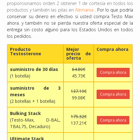
proporcionamos orden 2 obtener 1 de cortesía en todos los
productos y también las pilas en
Alemania
. Por lo que podría
conservar su dinero en efectivo si usted compra Testo Max
ahora. y también no se pierda nuestra oferta especial de la
entrega sin costo alguno para los Estados Unidos en todos
los pedidos.
Producto
Mejor
Compra ahora
Testosterone
precio de
oferta
suministro de 30 días
64.80€
Compra ahora
(1 botella)
45.73€
suministro de 3
137.19€
meses
Compra ahora
99.08€
(2 botellas + 1 botella)
Bulking Stack
175.32€
(Testo-Max, D-BAL,
Compra ahora
137.21€
TBAL75, Decaduro)
Ultimate Stack