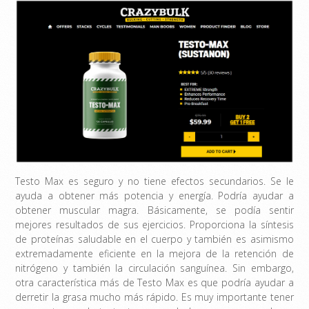
Testo Max es seguro y no tiene efectos secundarios. Se le
ayuda a obtener más potencia y energía. Podría ayudar a
obtener muscular magra. Básicamente, se podía sentir
mejores resultados de sus ejercicios. Proporciona la síntesis
de proteínas saludable en el cuerpo y también es asimismo
extremadamente eficiente en la mejora de la retención de
nitrógeno y también la circulación sanguínea. Sin embargo,
otra característica más de Testo Max es que podría ayudar a
derretir la grasa mucho más rápido. Es muy importante tener