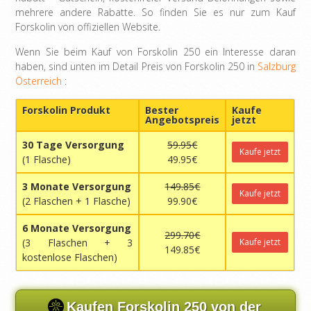
mehrere andere Rabatte. So finden Sie es nur zum Kauf
Forskolin von offiziellen Website.
Wenn Sie beim Kauf von Forskolin 250 ein Interesse daran
haben, sind unten im Detail Preis von Forskolin 250 in
Salzburg
Österreich
:
Forskolin Produkt
Bester
Kaufe
Angebotspreis
jetzt
30 Tage Versorgung
59.95€
Kaufe jetzt
(1 Flasche)
49.95€
3 Monate Versorgung
149.85€
Kaufe jetzt
(2 Flaschen + 1 Flasche)
99.90€
6 Monate Versorgung
299.70€
(3 Flaschen + 3
Kaufe jetzt
149.85€
kostenlose Flaschen)
Kaufen Forskolin 250 von der