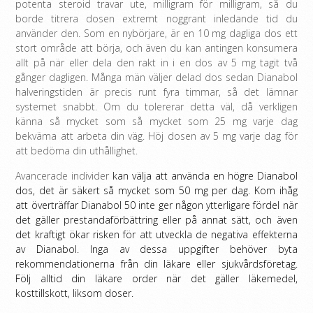
potenta steroid travar ute, milligram för milligram, så du
borde titrera dosen extremt noggrant inledande tid du
använder den. Som en nybörjare, är en 10 mg dagliga dos ett
stort område att börja, och även du kan antingen konsumera
allt på när eller dela den rakt in i en dos av 5 mg tagit två
gånger dagligen. Många män väljer delad dos sedan Dianabol
halveringstiden är precis runt fyra timmar, så det lämnar
systemet snabbt. Om du tolererar detta väl, då verkligen
känna så mycket som så mycket som 25 mg varje dag
bekväma att arbeta din väg. Höj dosen av 5 mg varje dag för
att bedöma din uthållighet.
Avancerade individer
kan välja att använda en högre Dianabol
dos, det är säkert så mycket som 50 mg per dag.
Kom ihåg
att överträffar Dianabol 50 inte ger någon ytterligare fördel när
det gäller prestandaförbättring eller på annat sätt, och även
det kraftigt ökar risken för att utveckla de negativa effekterna
av Dianabol.
Inga av dessa uppgifter behöver byta
rekommendationerna från din läkare eller sjukvårdsföretag.
Följ alltid din läkare order när det gäller läkemedel,
kosttillskott, liksom doser.