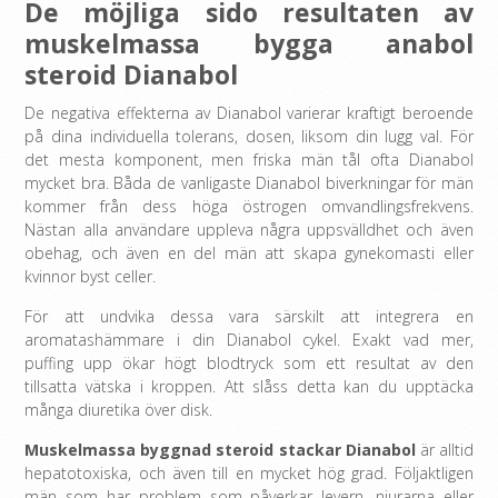
De möjliga sido resultaten av
muskelmassa bygga anabol
steroid Dianabol
De negativa effekterna av Dianabol varierar kraftigt beroende
på dina individuella tolerans, dosen, liksom din lugg val. För
det mesta komponent, men friska män tål ofta Dianabol
mycket bra. Båda de vanligaste Dianabol biverkningar för män
kommer från dess höga östrogen omvandlingsfrekvens.
Nästan alla användare uppleva några uppsvälldhet och även
obehag, och även en del män att skapa gynekomasti eller
kvinnor byst celler.
För att undvika dessa vara särskilt att integrera en
aromatashämmare i din Dianabol cykel. Exakt vad mer,
puffing upp ökar högt blodtryck som ett resultat av den
tillsatta vätska i kroppen. Att slåss detta kan du upptäcka
många diuretika över disk.
Muskelmassa byggnad steroid stackar Dianabol
är alltid
hepatotoxiska, och även till en mycket hög grad. Följaktligen
män som har problem som påverkar levern, njurarna eller