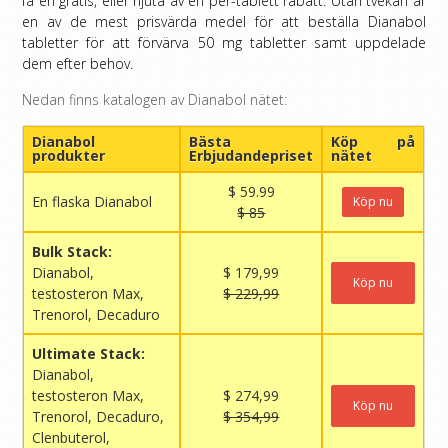
få en gratis, eller njuta av en per-tablett rabatt.
Utan tvekan är
en av de mest prisvärda medel för att beställa Dianabol
tabletter för att förvärva 50 mg tabletter samt uppdelade
dem efter behov.
Nedan finns katalogen av Dianabol nätet:
Dianabol
Bästa
Köp på
produkter
Erbjudandepriset
nätet
$ 59.99
En flaska Dianabol
Köp nu
$ 85
Bulk Stack:
Dianabol,
$ 179,99
Köp nu
testosteron Max,
$ 229,99
Trenorol, Decaduro
Ultimate Stack:
Dianabol,
testosteron Max,
$ 274,99
Köp nu
Trenorol, Decaduro,
$ 354,99
Clenbuterol,