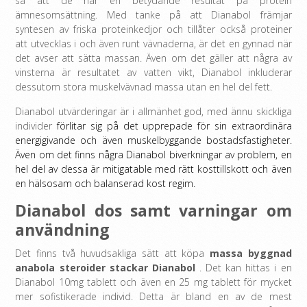
så att de har en betydande resultat på protein
ämnesomsättning. Med tanke på att Dianabol främjar
syntesen av friska proteinkedjor och tillåter också proteiner
att utvecklas i och även runt vävnaderna, är det en gynnad när
det avser att sätta massan. Även om det gäller att några av
vinsterna är resultatet av vatten vikt, Dianabol inkluderar
dessutom stora muskelvävnad massa utan en hel del fett.
Dianabol utvärderingar är i allmänhet god, med ännu skickliga
individer
förlitar sig på det upprepade för sin extraordinära
energigivande och även muskelbyggande bostadsfastigheter.
Även om det finns några Dianabol biverkningar av problem, en
hel del av dessa är mitigatable med rätt kosttillskott och även
en hälsosam och balanserad kost regim.
Dianabol dos samt varningar om
användning
Det finns två huvudsakliga sätt att köpa
massa byggnad
anabola steroider stackar Dianabol
. Det kan hittas i en
Dianabol 10mg tablett och även en 25 mg tablett för mycket
mer sofistikerade individ. Detta är bland en av de mest