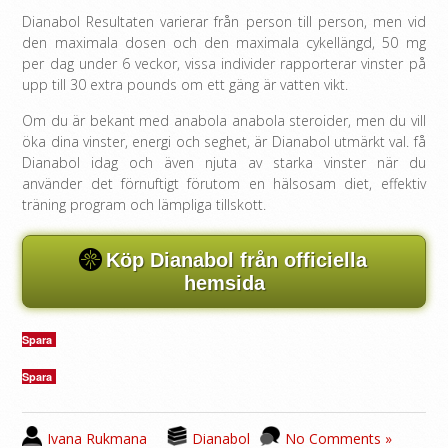
Dianabol Resultaten varierar från person till person, men vid
den maximala dosen och den maximala cykellängd, 50 mg
per dag under 6 veckor, vissa individer rapporterar vinster på
upp till 30 extra pounds om ett gäng är vatten vikt.
Om du är bekant med anabola anabola steroider, men du vill
öka dina vinster, energi och seghet, är Dianabol utmärkt val. få
Dianabol idag och även njuta av starka vinster när du
använder det förnuftigt förutom en hälsosam diet, effektiv
träning program och lämpliga tillskott.
Köp Dianabol från officiella
hemsida
Spara
Spara
Ivana Rukmana
Dianabol
No Comments »