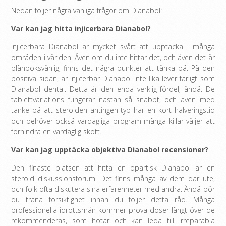
Nedan följer några vanliga frågor om Dianabol:
Var kan jag hitta injicerbara Dianabol?
Injicerbara Dianabol är mycket svårt att upptäcka i många
områden i världen. Även om du inte hittar det, och även det är
plånboksvänlig, finns det några punkter att tänka på. På den
positiva sidan, är injicerbar Dianabol inte lika lever farligt som
Dianabol dental. Detta är den enda verklig fördel, ändå. De
tablettvariations fungerar nästan så snabbt, och även med
tanke på att steroiden antingen typ har en kort halveringstid
och behöver också vardagliga program många killar väljer att
förhindra en vardaglig skott.
Var kan jag upptäcka objektiva Dianabol recensioner?
Den finaste platsen att hitta en opartisk Dianabol är en
steroid diskussionsforum. Det finns många av dem där ute,
och folk ofta diskutera sina erfarenheter med andra. Ändå bör
du träna försiktighet innan du följer detta råd. Många
professionella idrottsmän kommer prova doser långt över de
rekommenderas, som hotar och kan leda till irreparabla