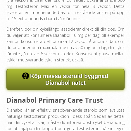
fyra veckorna. Efter det, skulle du säkert också använda 500
mg Testosteron Max en vecka för hela 8 veckor. Detta
levererar en imponerande bas för utestående vinster på upp
till 15 extra pounds i bara två månader.
Därefter, bör din cykellängd associerar direkt till din dos. Om
du väljer att konsumera Dianabol 10 mg per dag, till exempel,
kan du konsumera det för cirka 12 veckor. Å andra sidan, om
du använder den maximala dosen av 50 mg per dag, din cykel
får inte gå utöver 6 veckor i storlek. Konsekvent pausa mellan
cykler motsvarande cykeln storlek, också.
Köp massa steroid byggnad
Dianabol nätet
Dianabol Primary Care Trust
Dianabol är en effektiv, snabbverkande steroid som avslutas
naturliga testosteron produktion i dess spår. Sedan av detta,
när din cykel är klar, måste du införliva post cykel behandling
för att hjälpa din kropp börja göra testosteron på sin egen