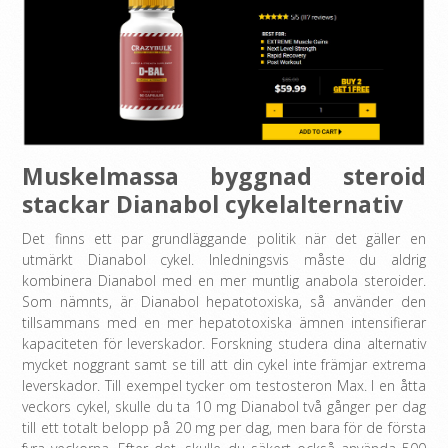
Muskelmassa byggnad steroid
stackar Dianabol cykelalternativ
Det finns ett par grundläggande politik när det gäller en
utmärkt Dianabol cykel. Inledningsvis måste du aldrig
kombinera Dianabol med en mer muntlig anabola steroider.
Som nämnts, är Dianabol hepatotoxiska, så använder den
tillsammans med en mer hepatotoxiska ämnen intensifierar
kapaciteten för leverskador. Forskning studera dina alternativ
mycket noggrant samt se till att din cykel inte främjar extrema
leverskador. Till exempel tycker om testosteron Max. I en åtta
veckors cykel, skulle du ta 10 mg Dianabol två gånger per dag
till ett totalt belopp på 20 mg per dag, men bara för de första