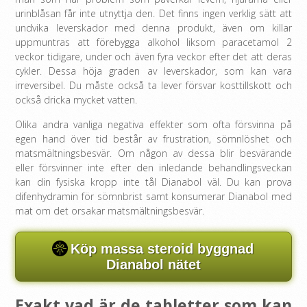
urinblåsan får inte utnyttja den. Det finns ingen verklig sätt att
undvika leverskador med denna produkt, även om killar
uppmuntras att förebygga alkohol liksom paracetamol 2
veckor tidigare, under och även fyra veckor efter det att deras
cykler. Dessa höja graden av leverskador, som kan vara
irreversibel. Du måste också ta lever försvar kosttillskott och
också dricka mycket vatten.
Olika andra vanliga negativa effekter som ofta försvinna på
egen hand över tid består av frustration, sömnlöshet och
matsmältningsbesvär. Om någon av dessa blir besvärande
eller försvinner inte efter den inledande behandlingsveckan
kan din fysiska kropp inte tål Dianabol väl. Du kan prova
difenhydramin för sömnbrist samt konsumerar Dianabol med
mat om det orsakar matsmältningsbesvär.
Köp massa steroid byggnad
Dianabol nätet
Exakt vad är de tabletter som kan