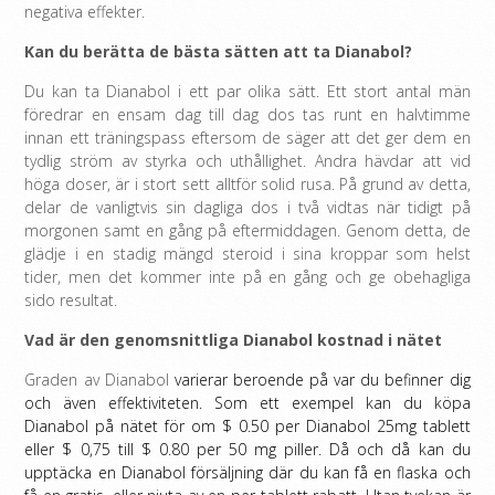
negativa effekter.
Kan du berätta de bästa sätten att ta Dianabol?
Du kan ta Dianabol i ett par olika sätt. Ett stort antal män
föredrar en ensam dag till dag dos tas runt en halvtimme
innan ett träningspass eftersom de säger att det ger dem en
tydlig ström av styrka och uthållighet. Andra hävdar att vid
höga doser, är i stort sett alltför solid rusa. På grund av detta,
delar de vanligtvis sin dagliga dos i två vidtas när tidigt på
morgonen samt en gång på eftermiddagen. Genom detta, de
glädje i en stadig mängd steroid i sina kroppar som helst
tider, men det kommer inte på en gång och ge obehagliga
sido resultat.
Vad är den genomsnittliga Dianabol kostnad i nätet
Graden av Dianabol
varierar beroende på var du befinner dig
och även effektiviteten.
Som ett exempel kan du köpa
Dianabol på nätet för om $ 0.50 per Dianabol 25mg tablett
eller $ 0,75 till $ 0.80 per 50 mg piller.
Då och då kan du
upptäcka en Dianabol försäljning där du kan få en flaska och