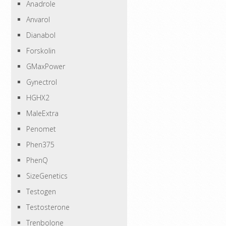
Anadrole
Anvarol
Dianabol
Forskolin
GMaxPower
Gynectrol
HGHX2
MaleExtra
Penomet
Phen375
PhenQ
SizeGenetics
Testogen
Testosterone
Trenbolone