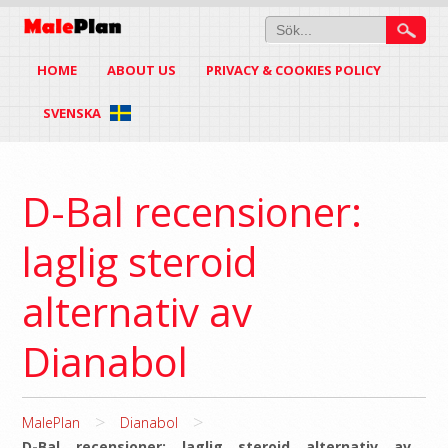
HOME
ABOUT US
PRIVACY & COOKIES POLICY
SVENSKA
D-Bal recensioner:
laglig steroid
alternativ av
Dianabol
>
>
MalePlan
Dianabol
D-Bal recensioner: laglig steroid alternativ av