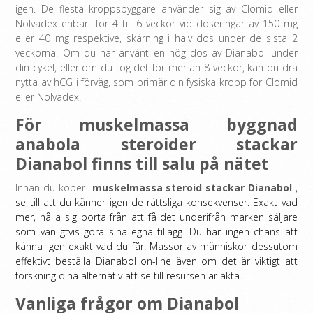
igen. De flesta kroppsbyggare använder sig av Clomid eller
Nolvadex enbart för 4 till 6 veckor vid doseringar av 150 mg
eller 40 mg respektive, skärning i halv dos under de sista 2
veckorna. Om du har använt en hög dos av Dianabol under
din cykel, eller om du tog det för mer än 8 veckor, kan du dra
nytta av hCG i förväg, som primär din fysiska kropp för Clomid
eller Nolvadex.
För muskelmassa byggnad
anabola steroider stackar
Dianabol finns till salu på nätet
Innan du köper
muskelmassa steroid stackar Dianabol
,
se till att du känner igen de rättsliga konsekvenser. Exakt vad
mer, hålla sig borta från att få det underifrån marken säljare
som vanligtvis göra sina egna tillägg. Du har ingen chans att
känna igen exakt vad du får. Massor av människor dessutom
effektivt beställa Dianabol on-line även om det är viktigt att
forskning dina alternativ att se till resursen är äkta.
Vanliga frågor om Dianabol