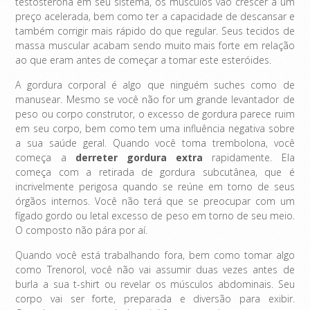
testosterona em seu sistema, os músculos vão crescer a um
preço acelerada, bem como ter a capacidade de descansar e
também corrigir mais rápido do que regular. Seus tecidos de
massa muscular acabam sendo muito mais forte em relação
ao que eram antes de começar a tomar este esteróides.
A gordura corporal é algo que ninguém suches como de
manusear. Mesmo se você não for um grande levantador de
peso ou corpo construtor, o excesso de gordura parece ruim
em seu corpo, bem como tem uma influência negativa sobre
a sua saúde geral. Quando você toma trembolona, ​​você
começa a
derreter gordura extra
rapidamente. Ela
começa com a retirada de gordura subcutânea, que é
incrivelmente perigosa quando se reúne em torno de seus
órgãos internos. Você não terá que se preocupar com um
fígado gordo ou letal excesso de peso em torno de seu meio.
O composto não pára por aí.
Quando você está trabalhando fora, bem como tomar algo
como Trenorol, você não vai assumir duas vezes antes de
burla a sua t-shirt ou revelar os músculos abdominais. Seu
corpo vai ser forte, preparada e diversão para exibir.