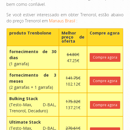
bem como confiável.
Se você estiver interessado em obter Trenorol, estão abaixo
do preço Trenorol em
Manaus Brasil
:
produto Trenbolone
Melhor
Compre agora
preço de
oferta
fornecimento de 30
64.80€
dias
Compre agora
47.25€
(1 garrafa)
fornecimento de 3
141.75€
meses
Compre agora
102.12€
(2 garrafas + 1 garrafa)
Bulking Stack
175.32€
(Testo-Max, D-BAL,
Compre agora
137.21€
Trenorol, Decaduro)
Ultimate Stack
(Testo-Max, D-BAL,
270.61€