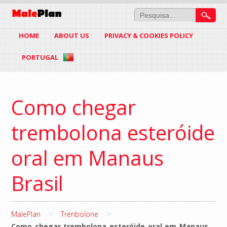
HOME
ABOUT US
PRIVACY & COOKIES POLICY
PORTUGAL
Como chegar
trembolona esteróide
oral em Manaus
Brasil
>
>
MalePlan
Trenbolone
Como chegar trembolona esteróide oral em Manaus