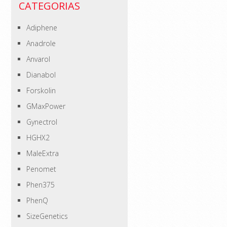
CATEGORIAS
Adiphene
Anadrole
Anvarol
Dianabol
Forskolin
GMaxPower
Gynectrol
HGHX2
MaleExtra
Penomet
Phen375
PhenQ
SizeGenetics