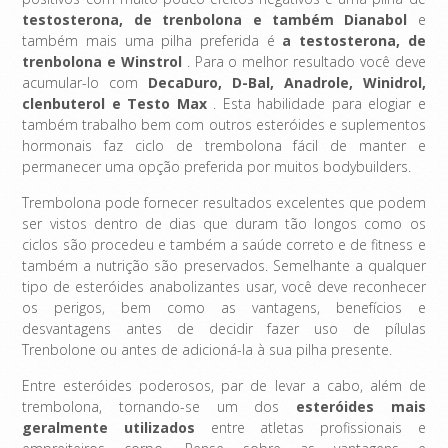
testosterona, de trenbolona e também Dianabol
e
também mais uma pilha preferida é
a testosterona, de
trenbolona e Winstrol
. Para o melhor resultado você deve
acumular-lo com
DecaDuro, D-Bal, Anadrole, Winidrol,
clenbuterol e Testo Max
. Esta habilidade para elogiar e
também trabalho bem com outros esteróides e suplementos
hormonais faz ciclo de trembolona fácil de manter e
permanecer uma opção preferida por muitos bodybuilders.
Trembolona pode fornecer resultados excelentes que podem
ser vistos dentro de dias que duram tão longos como os
ciclos são procedeu e também a saúde correto e de fitness e
também a nutrição são preservados. Semelhante a qualquer
tipo de esteróides anabolizantes usar, você deve reconhecer
os perigos, bem como as vantagens, benefícios e
desvantagens antes de decidir fazer uso de pílulas
Trenbolone ou antes de adicioná-la à sua pilha presente.
Entre esteróides poderosos, par de levar a cabo, além de
trembolona, ​​tornando-se um dos
esteróides mais
geralmente utilizados
entre atletas profissionais e