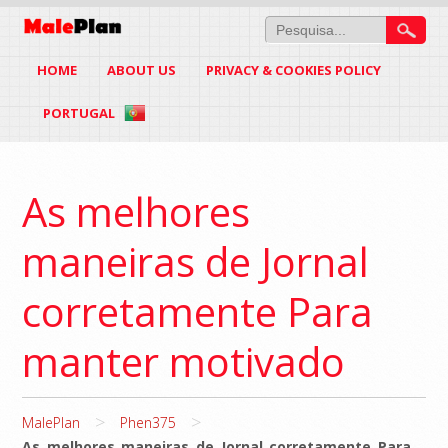
HOME
ABOUT US
PRIVACY & COOKIES POLICY
PORTUGAL
As melhores
maneiras de Jornal
corretamente Para
manter motivado
>
>
MalePlan
Phen375
As melhores maneiras de Jornal corretamente Para