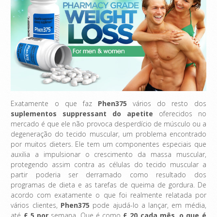
Exatamente o que faz
Phen375
vários do resto dos
suplementos suppressant do apetite
oferecidos no
mercado é que ele não provoca desperdício de músculo ou a
degeneração do tecido muscular, um problema encontrado
por muitos dieters. Ele tem um componentes especiais que
auxilia a impulsionar o crescimento da massa muscular,
protegendo assim contra as células do tecido muscular a
partir poderia ser derramado como resultado dos
programas de dieta e as tarefas de queima de gordura. De
acordo com exatamente o que foi realmente relatada por
vários clientes,
Phen375
pode ajudá-lo a lançar, em média,
até
£ 5 por
semana. Que é como
£ 20 cada
mês, o que é