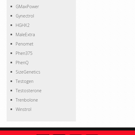
GMaxPower
Gynectrol
HGHX2
MaleExtra
Penomet
Phen375
PhenQ
SizeGenetics
Testogen
Testosterone
Trenbolone
Winstrol