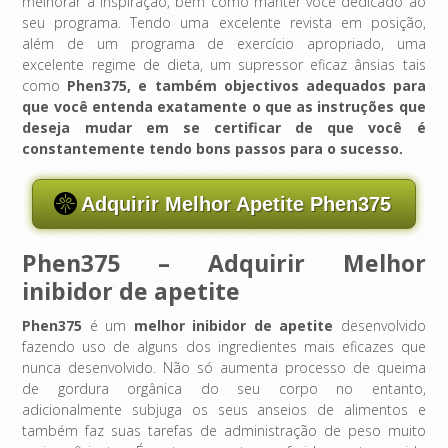
melhorar a inspiração, bem como manter você dedicado ao
seu programa. Tendo uma excelente revista em posição,
além de um programa de exercício apropriado, uma
excelente regime de dieta, um supressor eficaz ânsias tais
como
Phen375, e também objectivos adequados para
que você entenda exatamente o que as instruções que
deseja mudar em se certificar de que você é
constantemente tendo bons passos para o sucesso.
Adquirir Melhor Apetite Phen375
Phen375 – Adquirir Melhor
inibidor de apetite
Phen375
é um
melhor inibidor de apetite
desenvolvido
fazendo uso de alguns dos ingredientes mais eficazes que
nunca desenvolvido. Não só aumenta processo de queima
de gordura orgânica do seu corpo no entanto,
adicionalmente subjuga os seus anseios de alimentos e
também faz suas tarefas de administração de peso muito