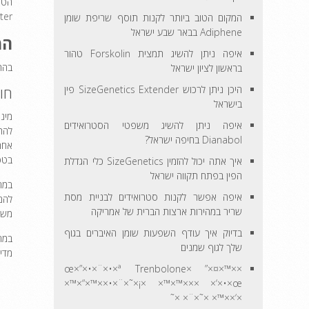
Booster
המקום הטוב ביותר לקנות תוסף שריפת שומן
Adiphene בבאר שבע ישראל
המ
איפה ניתן להשיג תמצית Forskolin טהור
בהתב
בראשון לציון ישראל
היכן ניתן לרכוש SizeGenetics Extender פין
חומצה 352
בישראל
איפה ניתן להשיג משפטי הסטרואידים
Dianabol בחיפה ישראל?
בטס
איך אתה יכול להזמין SizeGenetics כלי הגדלת
הפין בפתח תקווה ישראל
איפה אפשר לקנות סטרואידים לבניית מסת
שריר במהירות ארצות הברית של אמריקה
משמעותית ש
בדיוק איך עודף השפעות שומן האיברים בגוף
שלך לגוף שמנים
מדי יום למשך 20 יום לאחר 
××™×¤×” ×œ×”×•×¨×•×ª Trenbolone
×× ×‘×•×œ×™×™× ×¡×˜×¨×•××™×“×™×
×‘××™× ×˜×¨× ×˜