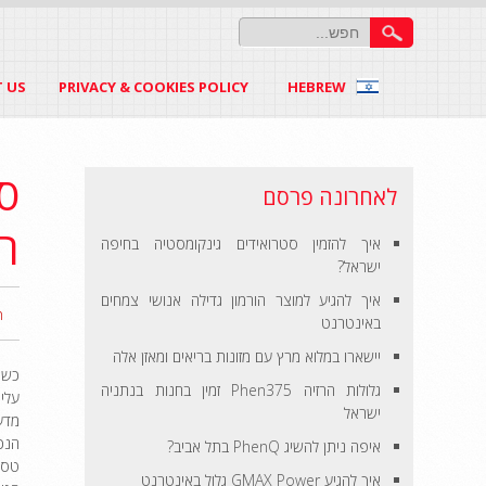
 US
PRIVACY & COOKIES POLICY
HEBREW
לאחרונה פרסם
ה
איך להזמין סטרואידים גינקומסטיה בחיפה
ישראל?
איך להגיע למוצר הורמון גדילה אנושי צמחים
n
באינטרנט
יישארו במלוא מרץ עם מזונות בריאים ומאזן אלה
כשא
גלולות הרזיה Phen375 זמין בחנות בנתניה
עליכ
ישראל
מדע
הנכו
איפה ניתן להשיג PhenQ בתל אביב?
איך להגיע GMAX Power גלול באינטרנט