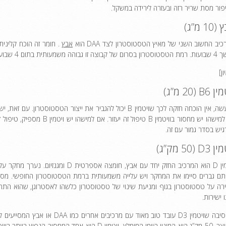
פור מסת שריר רזה ובעזרה לירידה במשקל.
1 מ”ג)
יב החשוב השני של מאיץ הטסטוסטרון לצד DAA הוא
אבץ
ותית בתום 4 שבועות לעומת הקבוצה שלא נוטלת את תוסף האבץ.
B6 (2 מ”ג)
יש בסדר גמור עם זה.
D3 (5 מק”ג)
 ישירות.
המיוצר. 50 מק”ג הוא המינון היומי המומלץ. ויטמין 