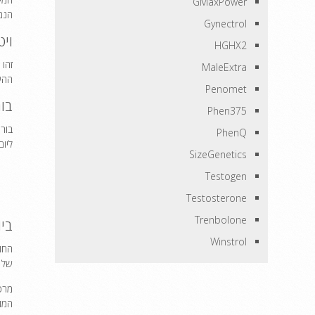
GMaxPower
הנמו
Gynectrol
ויטמין 0
HGHX2
MaleExtra
ההשפ
Penomet
בורון 
Phen375
PhenQ
ליו
SizeGenetics
Testogen
Testosterone
Trenbolone
ביופר
Winstrol
החומ
של מרכיב
מרכ
המוב