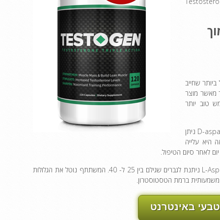
ון שידונו אודות מרכיבי Testogen, מינון Testogen והיכן ניתן לרכוש Testosteron
וך
ספק המרכיב היעיל ביותר שחייב
ות גדולה יותר מאשר מוצר
ף להשתמש טוב יותר
במחקר, הניסוי נעשה ל -23 גברים בעקבות תוכנית הפוריות. המינון של 3.2 גרם של D-aspartic ניתן
וצאה היא עלייה
במחקר אחר, כדור המכיל 1.6 גרם של חומצה D-Aspartic ו- 0.4 גרם של חומצה L-Aspartic ניתנת לגברים שגילם בין 25 ל- 40. המשתתף נוטל את הגלולות
טבעי באינטרנט