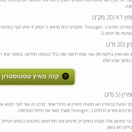
כה.
K1 (2 מק”ג)
עות של ויטמין D.
(20 מ”ג)
ם במשך שבוע שלם.
קנה מאיץ טסטוסטרון 
ין (5 מ”ג)
ר הפעיל בביופרין הוא תמצית פיפרין או פלפל שחור. מרכיב זה עוזר לגוף לספוג את
ים אחרים הכלולים ב- Testogen ומגביר מאוד את יעילות הפורמולה.
יבי טסטוגן אלה מגובים במחקרים מדעיים והם מתרחשים במינונים בטוחים ויעילי
ילים כיום בשוק.