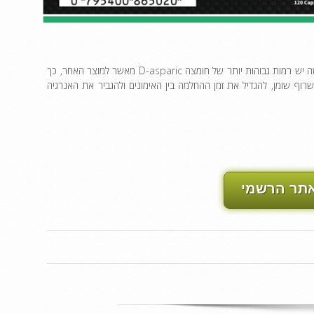
מרכיבי Testogen הם פנטסטיים, במיוחד בשוק הכושר ובניית השרירים. לגלולה זו למעשה יש רמות גבוהות יותר של חומצה D-asparic מאשר למוצר האחר, כך
רוף שומן, להגדיל את זמן ההחלמה בין האימונים ולהגביר את האנרגיה