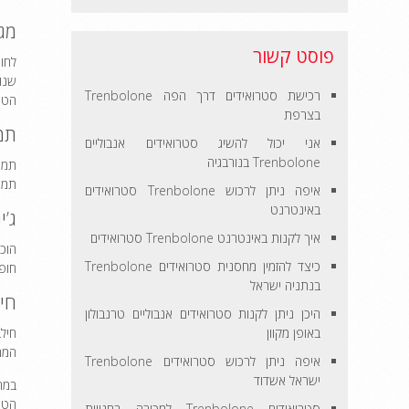
מגנזי
פוסט קשור
רכישת סטרואידים דרך הפה Trenbolone
הטס
בצרפת
תמצ
אני יכול להשיג סטרואידים אנבוליים
Trenbolone בנורבגיה
תמצ
איפה ניתן לרכוש Trenbolone סטרואידים
באינטרנט
ג’ינ
איך לקנות באינטרנט Trenbolone סטרואידים
כיצד להזמין מחסנית סטרואידים Trenbolone
חופ
בנתניה ישראל
חילב
היכן ניתן לקנות סטרואידים אנבוליים טרנבולון
באופן מקוון
חילב
המרכ
איפה ניתן לרכוש סטרואידים Trenbolone
ישראל אשדוד
הטס
סטרואידים Trenbolone למכירה בחנויות