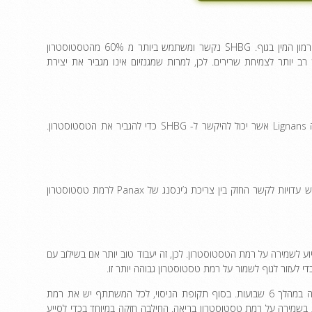
לחומר זה יש את הפונקציה הייחודית המסייעת להפחית את כמות הגלובולין המחייב הורמון המין בגוף. SHBG נקשר ומשתמש ביותר מ 60% מהטסטוסטרון
SHB, כך ניתן להשתמש בטסטוסטרון רב יותר לצמיחת שרירים. לכן, למרות שמגנזיום אינו מגביר את יצירת
תמצית עלי סרפד למעשה עושה את התפקיד הדומה למגנזיום. הוא מכיל חומר המכונה Lignans אשר יכול להיקשר ל- SHBG כדי להגביר את הטסטוסטרון.
הוכח שמרכיב זה מגביר את רמת הטסטוסטרון. במחקר שנערך על 66 גברים צעירים, יש עדויות לקשר החזק בין צריכת ג’ינסנג של Panax לרמת טסטוסטרון
ע לשמירה על רמת הטסטוסטרון. לכן, זה יעבוד טוב יותר אם בשילוב עם
לעזור לגוף לשמור על רמת טסטוסטרון גבוהה יותר זו.
במחקר אחד של 60 גברים בריאים שגילם בין 25 ל- 52 נוטלים 600 מ”ג תמצית חילבה במהלך 6 שבועות. בסוף תקופת הניסוי, לכל המשתתף יש את רמת
ע בשמירה על רמת טסטוסטרון בריאה. החילבה חזקה במיוחד בכדי לסייע