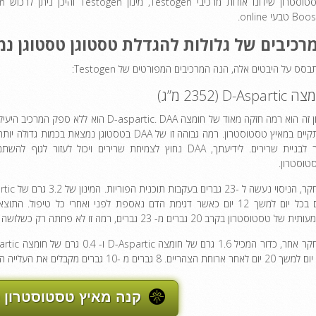
הטסטוסטר
 טבעי online.
רכיבים של גלולות להגדלת טסטוגן טסטוגן נמ
סס על היבטים אלה, הנה המרכיבים המפורטים של Testogen:
D-Aspartic (2 מ”ג)
מינון זה הוא רמה חזקה מאוד של חומצה D-aspartic. DAA הוא ללא 
להתקיים במאיץ טסטוסטרון. רמה גבוהה זו של DAA בטסטוגן נמצאת בכמ
אחר לבניית שרירים. לידיעתך, DAA נחוץ לצמיחת שרירים ויכול לעזור לגו
טוסטרון.
להם בכל יום למשך 12 יום כאשר דגימת הדם נאספת לפני ואחרי כל טיפול. הת
ל טסטוסטרון בקרב 20 גברים מ- 23 גברים, רמה זו לא פחתה רק כשלושה יום לאחר סיום הטיפול.
ארוחת הצהריים. 8 גברים מ -10 גברים מקבלים את העלייה המשמעותית ברמת הטסטוסטרון.
קנה מאיץ טסטוסטרון 