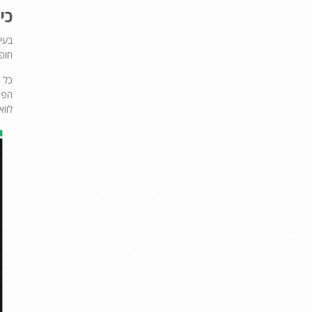
כי
בעי
חופש
כל 
הפס
לוואי של Testogen באופן מק