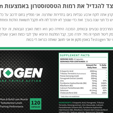
צד להגדיל את רמות הטסטוסטרון באמצעות Testogen
קרון אתה לוקח ארבע טבליות ביום בתדירות שתרצה. אני ממליץ בחום לרכוב על כ
 כל חצי שנה בערך. זאת כדי שגופך לא יתרגל לזה ולא תקבל תשואות הולכות ופוחתות
המרכיבים טבעיים ובטוחים, הסכנה היחידה כאן היא רמות האבץ הגבוהות, זה יכול
ק ליטול תוסף זה מיד. יתרה מכך, קבל המלצות הרופא שלך לגבי כמות האבץ שעליך ל
וון אז אני חושב שאתה כנראה די בטוח.