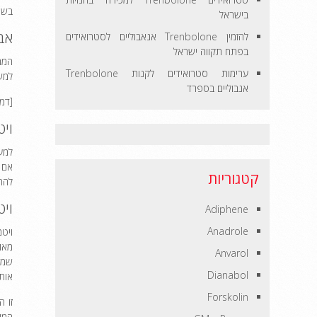
בשי
בישראל
אבץ (0
להזמין Trenbolone אנאבוליים לסטרואידים
בפתח תקווה ישראל
המרכ
ערימות סטרואידים לקנות Trenbolone
למשך 4 שבועות. רמת הטסטוסטרון בסרום של קבוצה זו גבוהה משמע
אנבוליים בספרד
[דמיון]
ויטמין 0
קטגוריות
להרג
ויטמין 0
Adiphene
Anadrole
Anvarol
Dianabol
אותו
Forskolin