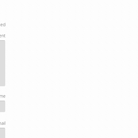
ked
nt
me
ail