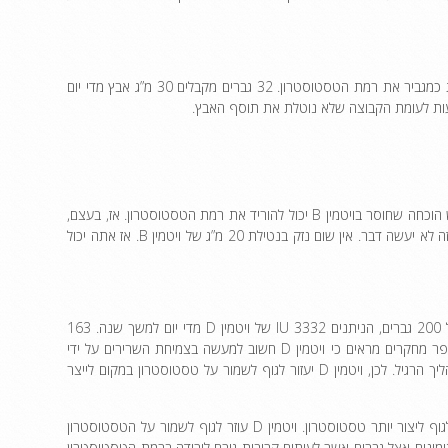
. חומר זה הוכח קלינית כמגביר את רמת הטסטוסטרון. 32 גברים מקבלים 30 מ”ג אבץ מדי יום
למעשה, אין הוכחה חזקה לכך שויטמין B יכול להגביר את ייצור הטסטוסטרון. עם זאת, יש הוכחה שחוסר בויטמין B יכול להוריד את רמת הטסטוסטרון. אז, בעצם,
אם למישהו יש מחסור בוויטמין B טיפול זה יעזור. אם למישהו יש ויטמין B מספיק, טיפול זה לא יעשה דבר. אין שום נזק בנטילת 20 מ”ג של ויטמין B. אז אתה יכול
ויטמין D הוא המרכיב החזק יחד עם אבץ, חומצה אספרטית D ומגנזיום. נערך מחקר על 200 גברים, הניתנים 3332 IU של ויטמין D מדי יום למשך שנה. 163
מאותם גברים סיימו את המחקר ויש עלייה משמעותית ברמת הטסטוסטרון החופשי. מספר מחקרים מראים כי ויטמין D חשוב למעשה בצמיחת השרירים על ידי
שמירה על טסטוסטרון בגוף ומניעת שינוי של טסטוסטרון כלשהו לאסטרוגן, שהוא התהליך הרגיל. לכן, ויטמין D יעזור לגוף לשמור על טסטוסטרון במקום לייצר
זו הסיבה שויטמין D3 עובד טוב מאוד עם מרכיבים אחרים כמו DAA או אבץ המסייעים לגוף ליצור יותר טסטוסטרון. ויטמין D עוזר לגוף לשמור על הטסטוסטרון
D הוא אחד המחסור הנפוץ ביותר בוויטמינים אצל גברים אשר לעיתים קרובות גורם לירידה ברמת הטסטוסטרון