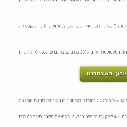
זהו המרכיב החדש ב- Testogen. מחקרים רבים מראים כי ויטמין K יסייע לגוף בספיגת ויטמין D בשיעור הגבוה יותר. לכן, חשוב לכלול ויטמין K כדי למקסם את
בורון הוא מאיץ בדיקות חזק ואני שמח לראות שזה נכלל בנוסחה החדשה. במחקר אחד רמות הטסטוסטרון עלו ב -28% בקרב קבוצת גברים שנטלו 10 מ”ג בורון
טבעי באינטרנט
 כל שאר המרכיבים בהצלחה רבה יותר. זה מגביר את הזמינות הביולוגית
ם. הם יצאו לשוק עם הנוסחה החדשה ותפסו את מקומם כאחד המוצרים