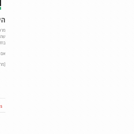
הי
שהי
בחדר
אם אתה מעו
[מחיר שווה ערך]
 »