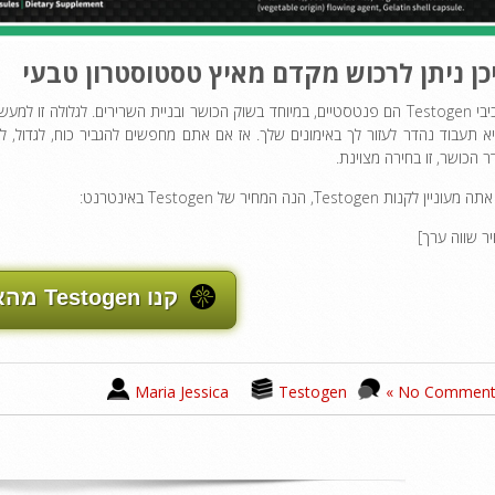
כן ניתן לרכוש מקדם מאיץ טסטוסטרון טבעי
א תעבוד נהדר לעזור לך באימונים שלך. אז אם אתם מחפשים להגביר כוח, לגדול, לש
 הכושר, זו בחירה מצוינת.
ניין לקנות Testogen, הנה המחיר של Testogen באינטרנט:
קנו Testogen מהאתר הרשמי
Maria Jessica
Testogen
No Comments