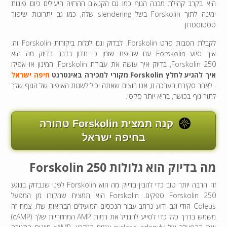
הוא בקרב קהילת מבנה הגוף כמו גם הקנאים ההרזיה היעילים כיום פונות
ימינה לתוך Forskolin בשל slendering שלה, כמו גם יתרונות שיפור
טסטוסטרון.
לקבלת הטבות פרט Forskolin, לבדוק וגם לגלות ביקורות Forskolin זה:
איך סיוע Forskolin עם שריפת שומן כי תדון בדבר בדיוק מה הוא
Forskolin 250, בדיוק איך עושה את עבודת Forskolin, המינון או אפילו
איך להגיע לחלץ Forskolin מקורי למכירה באינטרנט
חיפה ישראל
. לאחר סקירת הערכה זו, אנו רוצים שאתה יכול לשנות האיפור של הגוף שלך
לתוך גוף בכושר, בריא יותר סקסי.
קנה תמצית Forskolin טהורה
בחיפה ישראל
מה בדיוק הוא גלולות Forskolin 250
זה הרבה יותר טוב כדי להבין בדיוק מה הוא Forskolin לפני שנבדוק בנוגע
Forskolin 250 ספקים. Forskolin הוא תמצית שמקורו מן המפעל
Coleus הודי וגם ידוע נרחב עבור הנכסים המועילים הבריאות שלו. צמח זה
משמש בדרך כלל כדי לסייע להגדיל את רמות AMP המחזוריות שלך (cAMP)