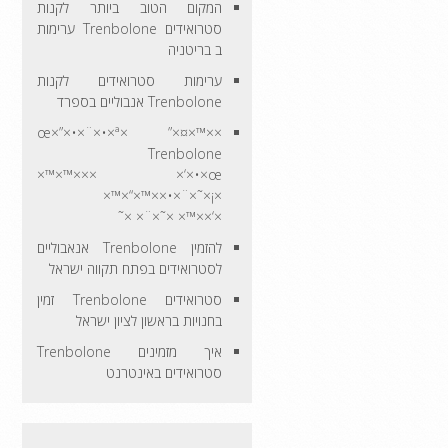
המקום הטוב ביותר לקנות
סטרואידים Trenbolone ערימות
ב בריטניה
ערימות סטרואידים לקנות
Trenbolone אנבוליים בספרד
××™×¤×” ×œ×”×•×¨×•×ª
Trenbolone
×× ×‘×•×œ×™×™×
×¡×˜×¨×•××™×“×™×
×‘××™× ×˜×¨× ×˜
להזמין Trenbolone אנאבוליים
לסטרואידים בפתח תקווה ישראל
סטרואידים Trenbolone זמין
בחנויות בראשון לציון ישראל
איך מזמינים Trenbolone
סטרואידים באינטרנט