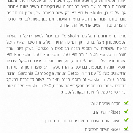
ואת ההפעלה של cyclase adenylyl אנזים הנקרא. cAMP חיונית התגובה
האורגנית התקינה של תאים להורמונים ואינדיקטורים תאיים שונה אחרות.
אף על פי כן, Forskolin הוא לא רק עשב הפעלה שני, עדיין גם תרופה
טובה ביותר עבור המון תנאי בריאות ואיכות חיים כגון בעיות לב, תאי סרטן,
לחצו דם גבוה, זיהומים או אפילו המון אחרים.
מחקרים אחרונים ממליצים Forskolin גם יכול לסייע להעלות מעלות
הטסטוסטרון אצל גברים, תוך תמיכה הרזיה יעילה. זו הסיבה שאתה יכול
לראות אשכולות של תוספי תזונה מבוססים Forskolin בשוק היום. אחד
מוצר Forskolin הטוב ביותר הוא Forskolin 250. Forskolin 250 הוא
היה והתפזר על ידי Bauer תזונה, פעילויות ספורט, ירידה במשקל יצרנית
תוסף תזונה המבוססת בבריטניה. זהו הספק ידוע שיצר המון פריטי מח’
הראשונים כולל T5 עם הודיה, Detox הטהור, Garcinia Cambogia והרבה
אחרים. Forskolin 250 זה תוסף תזונה נוצר כדי לעזור לך לרדת במשקל
בדרכים שונות. כמו מספר ספקי דיאטה אחרים, Forskolin 250 מקרים שזה
יכול לסייע לספק לך את הדבקות להטבות:
מקדם שריפת שומן
Rises זרימת הדם
משפר את המערכת החיסונית וגם תכונת הזיכרון
Rises מעלות מטבולית