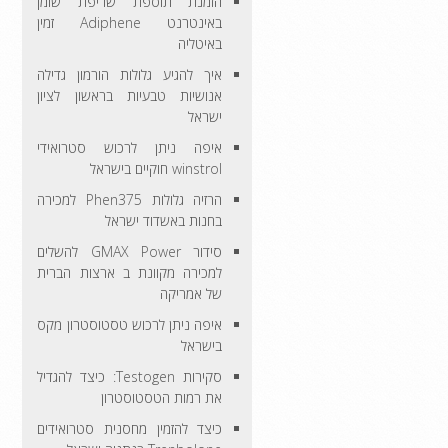
הזמנת תוספת שריפת שומן
באינטרנט Adiphene זמין
באיטליה
איך להגיע גלולות הורמון גדילה
אנושיות טבעיות בראשון לציון
ישראל
איפה ניתן לרכוש סטרואידי
winstrol חוקיים בישראל
הרזיה גלולות Phen375 למכירה
בחנות באשדוד ישראל
סידור GMAX Power להשלים
למכירה מקוונת ב ארצות הברית
של אמריקה
איפה ניתן לרכוש טסטוסטרון מקס
בישראל
סקירות Testogen: כיצד להגדיל
את רמות הטסטוסטרון
כיצד להזמין מחסנית סטרואידים