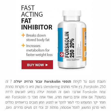
חשבת פעם על לקיחת
תוספי Forskolin עבור הרזיה יעילה
? זה
Forskolin 250, בין אלפי מותגים slendering בשוק היא כי מקורות טהרת
צמח Forskolin אורגני. האם זה תוספת יעילה בסיוע לאנשים לרדת
במשקל? אם אתה אדם בריאות מודע, ואולי אתה מוכר כי Forskolin הוא
חומר יקר המשמש כדי לעזור להקל או למנוע המון מצבים בריאותיים כוללים
תאי סרטן החשש, לחסל אסטמה, מחלות לב וכלי דם מעיים סדירים. היום,