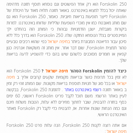
Forskolin 250 הוא רק אחד הפשוטים וגם נוסחא תוסף תזונה מדהימה
שאתה יכול בכלל למצוא באינטרנט. באואר תזונה תלויה מאוד על היכולת של
Forskolin לייצר תופעות בריאות חיוביות. כאמור, Forskolin 250 הוא גם
שם מותג מאובטח כמו אין מוכרי השפעות שליליות שדווחו באינטרנט. למרות
ביקורות מוגבלות, ישנן הזדמנויות גבוהות כי המותג הזה בהחלט ילך
המיינסטרים בגלל הנוסחא החזקה שלה. Forskolin 250 הוא בדרך כלל ללא
סיכון עבור הדיאטה המבוגרת ביותר
בחיפה ישראל
כפי שהוא רכיבים טבעיים
טהור תמצית Forskolin, שום דבר אחר. אין מותג זה משקאות אנרגיה כגון
קפאין או חומרים מסוכנים כלשהם שיש בהם כדי להשפיע לרעה בריאות
שלך.
כיצד להזמין Forskolin הטהור
חיפה ישראל
?
Forskolin 250 הוא
לא זמין בכל תרופת כושר ובריאות מקומיות שקעים קרובים אליך ב
חיפה
ישראל
או בכל סוג של חנויות תוספת בריאות מקוונות. שם המותג זוהי רק זמין
ב באואר תזונה
רשמי באינטרנט באתר
. להזמנת Forskolin 250, בבקשה
לעיין באתר הרשמי. משם תוכל לקבל פריט Forskolin ראשוני, 60 ימים
כסף בחזרה להבטיח, שובר לחתוך מחירים ללא עלות, הטבות משלוח חינם
וגם כמה הנחות שונות אחרות. אז, להבטיח כדי לקבל רק Forskolin מאתר
האינטרנט הראשי.
אם אתה רוצה לקנות Forskolin 250, הנה עלות פרט Forskolin 250
חיפה ישראל
: