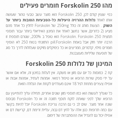
מהו Forskolin 250 חומרים פעילים
כפי שצוין קודם לכן, Forskolin 250 הוא מוצר עשב טבעי טהור שעושה
אותו לאחד
גלולות ההרזיה היעילות כל-הטבעיות הטובות ביותר על
השוק
. הצעות מותג זה כולל 250mg של Forskolin לחלץ כל אחד מהם
מציע (2 כדורים), אשר נחשב לאחד את המינון האידיאלי ביותר עבור תוספי
תמצית Forskolin. Forskolin 250 הוא טופל ב 200%, שגורם תוספת זו
הרבה יותר חזק אבל באמת pill.Forskolin התזונתי בטוח 250 לא הוסיף
חומרים מילוי, קלסרים, ממריצים או כל כימיקלים מזיקים שעלולות לדרך כל סוג
של תופעות שליליות מעוצבנות.
המינון של גלולות Forskolin 250
קח 2 כמוסות כל יום עם מזון או משקה. אין לעלות במינון זה, אלא אם אושר
על ידי ספק שירות הרופא או טיפול רפואי. אמהות לעתיד, אמהות אבות או
אפילו צעירים מתחת לגיל 18 אינם מעודדים לקחת את הגלולה הזאת.
כל שעליך לעשות הוא כמו תוספי מזון שונים אחרים, תחילה עליך להתייעץ עם
הרופא שלך לפני שאתה לוקח תוסף תזונה זה או כל Forskolin מבוסס
שונה אחר מוצר. שים לב כי גם הרבה צריכת Forskolin יוכל להיות בקשר
עם כמה תרופות כגון אלה על לחץ דם גבוה, עליית זרימת דם, קרישת דם או
אפילו יכול גם להגדיל את ההסתברות של דימום.