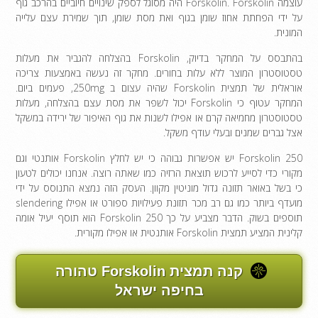
עוצמה Forskolin. Forskolin היה מסוגל לספק שינויים חיוביים בהרכב גוף
על ידי הפחתת אחוז שומן בגוף ואת מסת שומן, תוך שמירת עצם עלייה
המונית.
בהתבסס על המחקר בדיוק, Forskolin בהצלחה להגביר את מעלות
טסטוסטרון המוצר ללא עלות בחורים. מחקר זה נעשה באמצעות צריכה
אוראלית של תמצית Forskolin שהיה עצום ב 250mg, פעמים ביום.
המחקר עטוף כי Forskolin יכול לשפר את מסת עצם בהצלחה, מעלות
טסטוסטרון מחמיאה קרם או אפילו לשנות את גוף האיפור של ירידה במשקל
אצל גברים שמנים ובעלי עודף משקל.
Forskolin 250 יש אפשרות גבוהה כי יש לחלץ Forskolin אותנטי וגם
מקורי כדי לסייע לרכוש תוצאת הרזיה כמו שאתה רוצה. אנחנו יכולים לטעון
כי בשל באואר תזונה גדול מוניטין מקוון. העסק הזה נמצא התנוסס על ידי
מועדף ביותר כמו גם רב מכר תזונת פעילויות ספורט או אפילו slendering
תוספים בשוק. הדבר מצביע על כך Forskolin 250 הוא תוסף יעיל אומה
קלינית המציע תמצית Forskolin אותנטית או אפילו מקורית.
קנה תמצית Forskolin טהורה
בחיפה ישראל