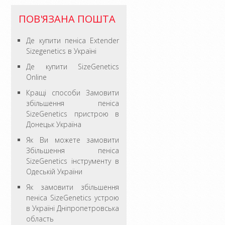
ПОВ'ЯЗАНА ПОШТА
Де купити пеніса Extender
Sizegenetics в Україні
Де купити SizeGenetics
Online
Кращі способи Замовити
збільшення пеніса
SizeGenetics пристрою в
Донецьк Україна
Як Ви можете замовити
Збільшення пеніса
SizeGenetics інструменту в
Одеській України
Як замовити збільшення
пеніса SizeGenetics устрою
в Україні Дніпропетровська
область