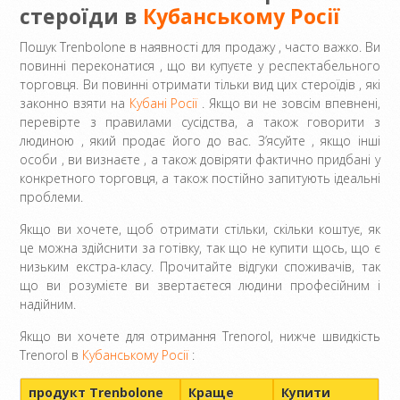
стероїди в
Кубанському Росії
Пошук Trenbolone в наявності для продажу , часто важко. Ви
повинні переконатися , що ви купуєте у респектабельного
торговця. Ви повинні отримати тільки вид цих стероїдів , які
законно взяти на
Кубані Росії
. Якщо ви не зовсім впевнені,
перевірте з правилами сусідства, а також говорити з
людиною , який продає його до вас. З’ясуйте , якщо інші
особи , ви визнаєте , а також довіряти фактично придбані у
конкретного торговця, а також постійно запитують ідеальні
проблеми.
Якщо ви хочете, щоб отримати стільки, скільки коштує, як
це можна здійснити за готівку, так що не купити щось, що є
низьким екстра-класу. Прочитайте відгуки споживачів, так
що ви розумієте ви звертаєтеся людини професійним і
надійним.
Якщо ви хочете для отримання Trenorol, нижче швидкість
Trenorol в
Кубанському Росії
:
продукт Trenbolone
Краще
Купити