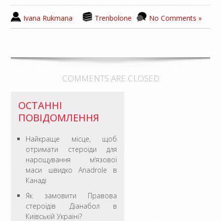
Ivana Rukmana
Trenbolone
No Comments »
COMMENTS ARE CLOSED
ОСТАННІ
ПОВІДОМЛЕННЯ
Найкраще місце, щоб
отримати стероїди для
нарощування м’язової
маси швидко Anadrole в
Канаді
Як замовити Правова
стероїдів Діанабол в
Київській Україні?