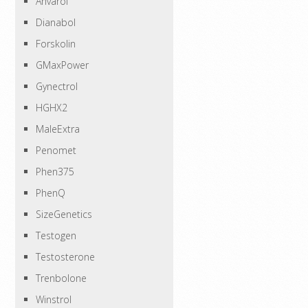
Anvarol
Dianabol
Forskolin
GMaxPower
Gynectrol
HGHX2
MaleExtra
Penomet
Phen375
PhenQ
SizeGenetics
Testogen
Testosterone
Trenbolone
Winstrol