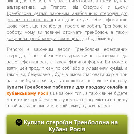
відповідної області, тут у вас є винятковий , а також надійна
альтернатива. Це Trenorol від Crazybulk. У цьому
Тренболона деталі: законним анаболічних стероїдів для
різання і наповнювачі
ви відкриєте для себе інформацію
щодо того , що тренболон, просто як робить Тренболона
роботу, чому ви повинні отримати тренболон, а також
дозування тренболону, а також цикл
для бодібілдингу.
Trenorol є законним версія Тренболона ефективних
стероїдів, і це забезпечить драматичне призводять до
вашої ефективності, а також фізичної форми. Ви можете
взяти цей продукт сам по собі або з укладанням суміші, а
також ви, безумовно , буде в змозі спалювати жир в той
час як ви будуєте м’язи, а також ліпити своє тіло в якості сну.
Купити Тренболона таблетки для продажу онлайн в
Кубанському Росії
в це законні тип , а також ви не будете
мати ніяких проблем з доступом кращі інгредієнти на ринку
в той час як ви піднімаєте свій шлях до досконалості.
Купити стероїди Тренболона на
Кубані Росія