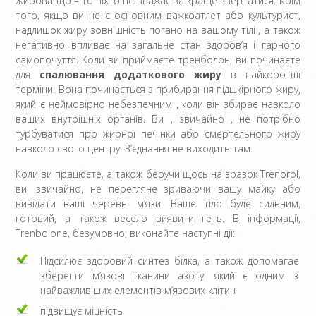
Жирова що – то ніхто не вважає за краще звертатися. Крім
того, якщо ви не є основним важкоатлет або культурист,
надлишок жиру зовнішність погано на вашому тілі , а також
негативно впливає на загальне стан здоров’я і гарного
самопочуття. Коли ви приймаєте тренболон, ви починаєте
для
спалювання додаткового жиру
в найкоротші
терміни. Вона починається з прибирання підшкірного жиру,
який є неймовірно небезпечним , коли він збирає навколо
ваших внутрішніх органів. Ви , звичайно , не потрібно
турбуватися про жирної печінки або смертельного жиру
навколо свого центру. З’єднання не виходить там.
Коли ви працюєте, а також беручи щось на зразок Trenorol,
ви, звичайно, не перегляне зриваючи вашу майку або
вивідати ваші черевні м’язи. Ваше тіло буде сильним,
готовий, а також весело виявити геть. В інформації,
Trenbolone, безумовно, виконайте наступні дії:
Підсилює здоровий синтез білка, а також допомагає
зберегти м’язові тканини азоту, який є одним з
найважливіших елементів м’язових клітин
підвищує міцність