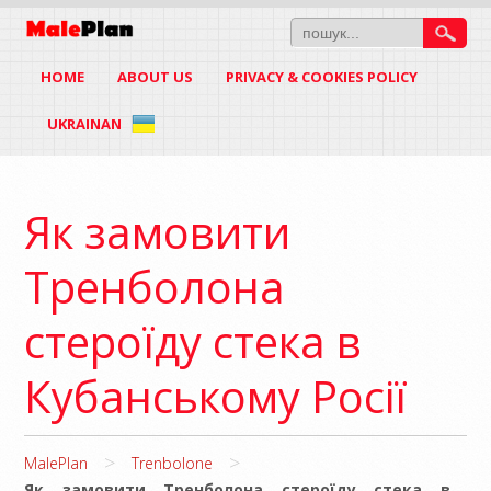
HOME
ABOUT US
PRIVACY & COOKIES POLICY
UKRAINAN
Як замовити
Тренболона
стероїду стека в
Кубанському Росії
>
>
MalePlan
Trenbolone
Як замовити Тренболона стероїду стека в