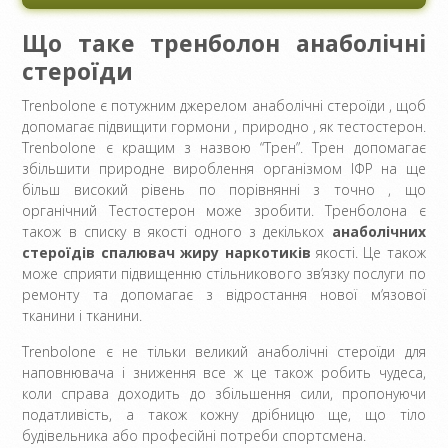
Що таке тренболон анаболічні
стероїди
Trenbolone є потужним джерелом анаболічні стероїди , щоб
допомагає підвищити гормони , природно , як тестостерон.
Trenbolone є кращим з назвою “Трен”. Трен допомагає
збільшити природне вироблення організмом ІФР на ще
більш високий рівень по порівнянні з точно , що
органічний Тестостерон може зробити. Тренболона є
також в списку в якості одного з декількох
анаболічних
стероїдів спалювач жиру наркотиків
якості. Це також
може сприяти підвищенню стільникового зв’язку послуги по
ремонту та допомагає з відростання нової м’язової
тканини і тканини.
Trenbolone є не тільки великий анаболічні стероїди для
наповнювача і зниження все ж це також робить чудеса,
коли справа доходить до збільшення сили, пропонуючи
податливість, а також кожну дрібницю ще, що тіло
будівельника або професійні потреби спортсмена.