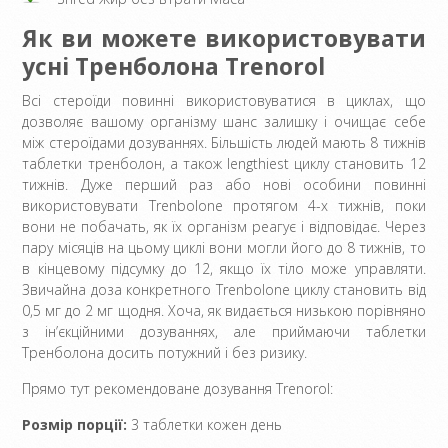
Як ви можете використовувати
усні Тренболона Trenorol
Всі стероїди повинні використовуватися в циклах, що
дозволяє вашому організму шанс залишку і очищає себе
між стероїдами дозуваннях. Більшість людей мають 8 тижнів
таблетки тренболон, а також lengthiest циклу становить 12
тижнів. Дуже перший раз або нові особини повинні
використовувати Trenbolone протягом 4-х тижнів, поки
вони не побачать, як їх організм реагує і відповідає. Через
пару місяців на цьому циклі вони могли його до 8 тижнів, то
в кінцевому підсумку до 12, якщо їх тіло може управляти.
Звичайна доза конкретного Trenbolone циклу становить від
0,5 мг до 2 мг щодня. Хоча, як видається низькою порівняно
з ін’єкційними дозуваннях, але приймаючи таблетки
Тренболона досить потужний і без ризику.
Прямо тут рекомендоване дозування Trenorol:
Розмір порції:
3 таблетки кожен день