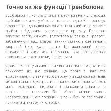
Точно як же функції Тренболона
Бодібілдери, які хочуть отримати масу прийняти ці стероїди,
щоб збільшити масу м’язової тканини швидко. Він пропонує
ефективність до вашої важкої атлетики, який ви не можете
знайти з будь-яким видом іншого продукту. Препарат
запускає велику кількість тестостерону прямо в кровотік,
забезпечуючи ваші м’язові тканини здатність синтезувати
здоровий білок дуже швидко. Це додатковий рівень
потужності і сили для тренування, яка розвивається
стрімкими, а також очевидні результати.
утримання азоту аналогічним чином посилюється, коли ви
приймаєте це, що означає, що поряд з наявністю
екстремальний рівень тестостерону у вашій системі, ваші
м’язові тканини буде рости на прискорило ціною, а також
мати можливість відпочити і виправити швидше в
порівнянні з типовими. Ваші м’язові клітини стають
набагато сильніше в порівнянні з вони були до вас почали
приймати ці анаболічні стероїди.