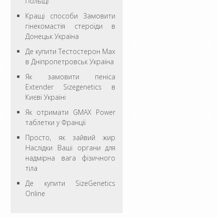
Польщі
Кращі способи Замовити
гінекомастія стероїди в
Донецьк Україна
Де купити Тестостерон Max
в Дніпропетровськ Україна
Як замовити пеніса
Extender Sizegenetics в
Києві Україні
Як отримати GMAX Power
таблетки у Франції
Просто, як зайвий жир
Наслідки Ваші органи для
надмірна вага фізичного
тіла
Де купити SizeGenetics
Online