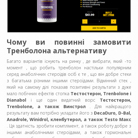
Чому ви повинні замовити
Тренболона альтернативу
Багато варіантів існують на ринку , де вибрати, який -то
момент , що робить тренболон настільки популярним
серед анаболічних стероїдів осіб є те , що він добре стеки
з багатьма різними іншими стероїдами. Відмінний стек ,
який на самому ділі показав позитивні результати з дуже
мало побічних ефектів стопка
Тестостерон, Trenbolone і
Dianabol
і ще один видатний ворс
Тестостерон,
Trenbolone, а також Винстрол
. Для найкращого
результату вам потрібно укладати його з
DecaDuro, D-Bal,
Anadrole, Winidrol, кленбутерол, а також Testo Макс
. Ця здатність зробити комплімент, а також роботу добре з
іншими анаболічними стероїдами, а також гормональні