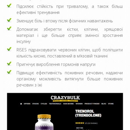
Підсилює стійкість при тривалому, а також більш
ефективні тренування
Зменшує біль і втому після фізичних навантажень
Допомагає зберегти кістки, клітини, хрящової
матеріал і ще більше сприяє змінної зростання
інсуліну
RISES підраховувати червоних клітин, щоб поліпшити
кількість кисню, поставлений в м’язовій тканині
Пригнічує вироблення гормонів напруги
Підвищує ефективність поживних речовин, надаючи
організму можливість витягнути більше поживних
речовин з їжі