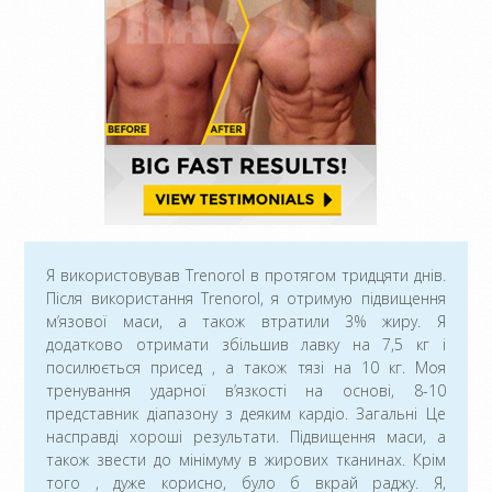
Я використовував Trenorol в протягом тридцяти днів.
Після використання Trenorol, я отримую підвищення
м’язової маси, а також втратили 3% жиру. Я
додатково отримати збільшив лавку на 7,5 кг і
посилюється присед , а також тязі на 10 кг. Моя
тренування ударної в’язкості на основі, 8-10
представник діапазону з деяким кардіо. Загальні Це
насправді хороші результати. Підвищення маси, а
також звести до мінімуму в жирових тканинах. Крім
того , дуже корисно, було б вкрай раджу. Я,