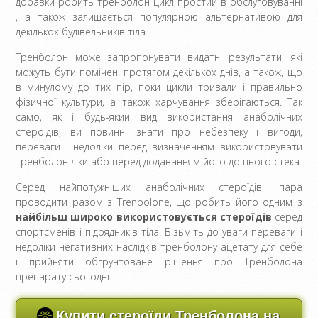
добавки робить тренболон цикл простий в обслуговуванні
, а також залишається популярною альтернативою для
декількох будівельників тіла.
Тренболон може запропонувати видатні результати, які
можуть бути помічені протягом декількох днів, а також, що
в минулому до тих пір, поки цикли тривали і правильно
фізичної культури, а також харчування зберігаються. Так
само, як і будь-який вид використання анаболічних
стероїдів, ви повинні знати про небезпеку і вигоди,
переваги і недоліки перед визначенням використовувати
тренболон ліки або перед додаванням його до цього стека.
Серед найпотужніших анаболічних стероїдів, пара
проводити разом з Trenbolone, що робить його одним з
найбільш широко використовується стероїдів
серед
спортсменів і підрядників тіла. Візьміть до уваги переваги і
недоліки негативних наслідків тренболону ацетату для себе
і прийняти обгрунтоване рішення про Тренболона
препарату сьогодні.
Купити стероїди Тренболона на