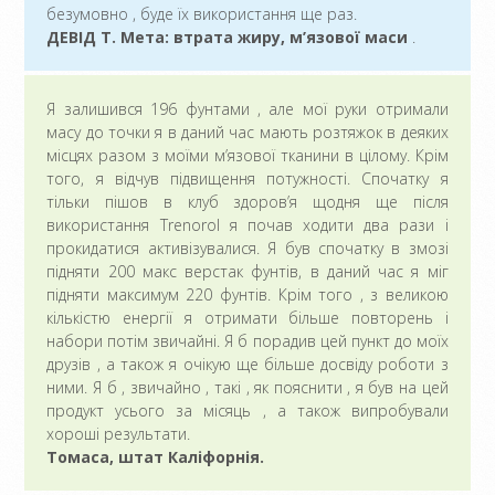
безумовно , буде їх використання ще раз.
ДЕВІД Т. Мета: втрата жиру, м’язової маси
.
Я залишився 196 фунтами , але мої руки отримали
масу до точки я в даний час мають розтяжок в деяких
місцях разом з моїми м’язової тканини в цілому. Крім
того, я відчув підвищення потужності. Спочатку я
тільки пішов в клуб здоров’я щодня ще після
використання Trenorol я почав ходити два рази і
прокидатися активізувалися. Я був спочатку в змозі
підняти 200 макс верстак фунтів, в даний час я міг
підняти максимум 220 фунтів. Крім того , з великою
кількістю енергії я отримати більше повторень і
набори потім звичайні. Я б порадив цей пункт до моїх
друзів , а також я очікую ще більше досвіду роботи з
ними. Я б , звичайно , такі , як пояснити , я був на цей
продукт усього за місяць , а також випробували
хороші результати.
Томаса, штат Каліфорнія.