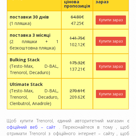
цінова
зараз
пропозиція
поставки 30 днів
64.80€
Купити зараз
(1 пляшка)
47.25€
поставка 3 місяці
141.75€
(2 пляшки + 1
Купити зараз
102.12€
безкоштовна пляшка)
Bulking Stack
175.32€
(Testo-Max, D-BAL,
Купити зараз
137.21€
Trenorol, Decaduro)
Ultimate Stack
(Testo-Max, D-BAL,
270.61€
Купити зараз
Trenorol, Decaduro,
209.62€
Clenbutrol, Anadrole)
Щоб купити Trenorol, єдиний авторитетний магазин є
офіційний веб – сайт
. Переконайтеся в тому , щоб
отримати Trenorol з офіційного інтернет – сайту , щоб