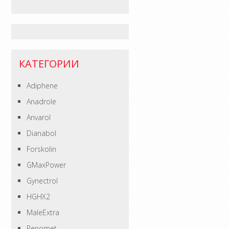
КАТЕГОРИИ
Adiphene
Anadrole
Anvarol
Dianabol
Forskolin
GMaxPower
Gynectrol
HGHX2
MaleExtra
Penomet