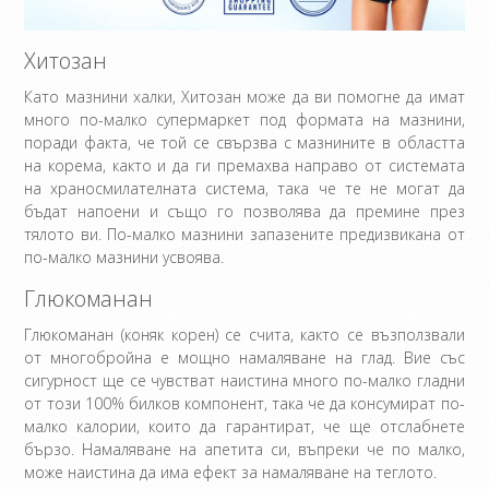
Хитозан
Като мазнини халки, Хитозан може да ви помогне да имат
много по-малко супермаркет под формата на мазнини,
поради факта, че той се свързва с мазнините в областта
на корема, както и да ги премахва направо от системата
на храносмилателната система, така че те не могат да
бъдат напоени и също го позволява да премине през
тялото ви. По-малко мазнини запазените предизвикана от
по-малко мазнини усвоява.
Глюкоманан
Глюкоманан (коняк корен) се счита, както се възползвали
от многобройна е мощно намаляване на глад. Вие със
сигурност ще се чувстват наистина много по-малко гладни
от този 100% билков компонент, така че да консумират по-
малко калории, които да гарантират, че ще отслабнете
бързо. Намаляване на апетита си, въпреки че по малко,
може наистина да има ефект за намаляване на теглото.