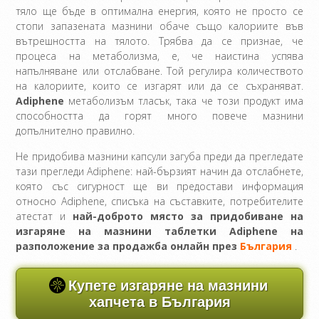
тяло ще бъде в оптимална енергия, която не просто се
стопи запазената мазнини обаче също калориите във
вътрешността на тялото. Трябва да се признае, че
процеса на метаболизма, е, че наистина успява
напълняване или отслабване. Той регулира количеството
на калориите, които се изгарят или да се съхраняват.
Adiphene
метаболизъм тласък, така че този продукт има
способността да горят много повече мазнини
допълнително правилно.
Не придобива мазнини капсули загуба преди да прегледате
тази прегледи Adiphene: най-бързият начин да отслабнете,
която със сигурност ще ви предостави информация
относно Adiphene, списъка на съставките, потребителите
атестат и
най-доброто място за придобиване на
изгаряне на мазнини таблетки Adiphene на
разположение за продажба онлайн през
България
.
Купете изгаряне на мазнини
хапчета в България