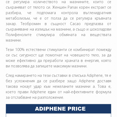
се регулира количеството на мазнините, които се
съхраняват от тялото си. Женшен Panax корен екстракт се
разбира, че подпомага контрола въглехидратния
метаболизъм, че е от полза да се регулира кръвната
захар. Теобромин в същност Cacao предпазва от
съхраняване на излишък на мазнини, а също и шоколадови
Полифенолите стимулира обмяната на веществата
мазнини.
Тези 100% естествени стимуланти се комбинират помежду
си със сигурност ще помогнат на човешкото тяло, за да
може ефективно да преработи храната в енергия, която
ви позволява да запишете максимум мазнини.
След намирането на тези съставки в списъка Adiphene, тя е
без усложнения да се разбере защо Adiphene доставя
такова нокаут удар към нежеланите мазнини а. Това е,
което прави Adiphene един от най-ефективните формула
за отслабване на разположение.