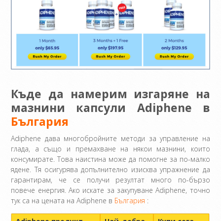
Къде да намерим изгаряне на
мазнини капсули Adiphene в
България
Adiphene дава многобройните методи за управление на
глада, а също и премахване на някои мазнини, които
консумирате. Това наистина може да помогне за по-малко
ядене. Тя осигурява допълнително изисква упражнение да
гарантирам, че се получи резултат много по-бързо
повече енергия. Ако искате за закупуване Adiphene, точно
тук са на цената на Adiphene в
България
: