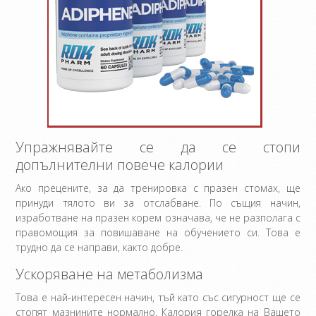
Упражнявайте се да се стопи
допълнителни повече калории
Ако прецените, за да тренировка с празен стомах, ще
принуди тялото ви за отслабване. По същия начин,
изработване на празен корем означава, че не разполага с
правомощия за повишаване на обучението си. Това е
трудно да се направи, както добре.
Ускоряване на метаболизма
Това е най-интересен начин, тъй като със сигурност ще се
стопят мазнините нормално. Калория горелка на Вашето