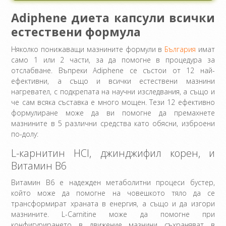
Adiphene диета капсули всички
естествени формула
Няколко понижаващи мазнините формули в
България
имат
само 1 или 2 части, за да помогне в процедура за
отслабване. Въпреки Adiphene се състои от 12 най-
ефективни, а също и всички естествени мазнини
нагревател, с подкрепата на научни изследвания, а също и
че сам всяка съставка е много мощен. Тези 12 ефективно
формулиране може да ви помогне да премахнете
мазнините в 5 различни средства като обясни, изброени
по-долу:
L-карнитин HCI, джинджифил корен, и
Витамин В6
Витамин В6 е надежден метаболитни процеси бустер,
който може да помогне на човешкото тяло да се
трансформират храната в енергия, а също и да изгори
мазнините. L-Carnitine може да помогне при
конфигурирането в движение мазнини съхраняват в