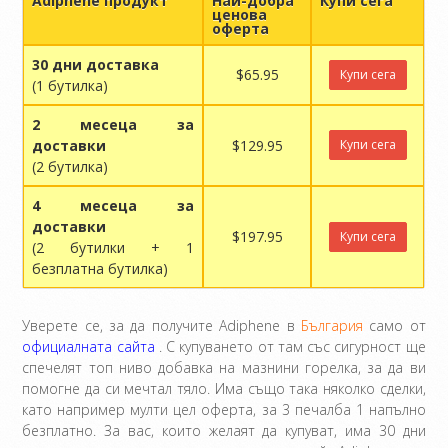
Adiphene продукт
Най-добра
Купи сега
ценова
оферта
30 дни доставка
$65.95
Купи сега
(1 бутилка)
2 месеца за
доставки
$129.95
Купи сега
(2 бутилка)
4 месеца за
доставки
$197.95
Купи сега
(2 бутилки + 1
безплатна бутилка)
Уверете се, за да получите Adiphene в
България
само от
официалната сайта
. С купуването от там със сигурност ще
спечелят топ ниво добавка на мазнини горелка, за да ви
помогне да си мечтал тяло. Има също така няколко сделки,
като например мулти цел оферта, за 3 печалба 1 напълно
безплатно. За вас, които желаят да купуват, има 30 дни