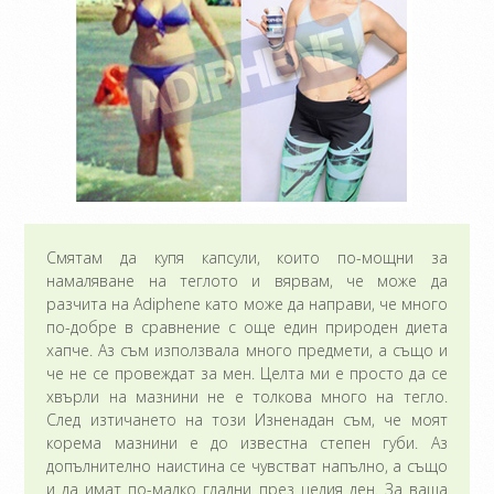
Смятам да купя капсули, които по-мощни за
намаляване на теглото и вярвам, че може да
разчита на Adiphene като може да направи, че много
по-добре в сравнение с още един природен диета
хапче. Аз съм използвала много предмети, а също и
че не се провеждат за мен. Целта ми е просто да се
хвърли на мазнини не е толкова много на тегло.
След изтичането на този Изненадан съм, че моят
корема мазнини е до известна степен губи. Аз
допълнително наистина се чувстват напълно, а също
и да имат по-малко гладни през целия ден. За ваша