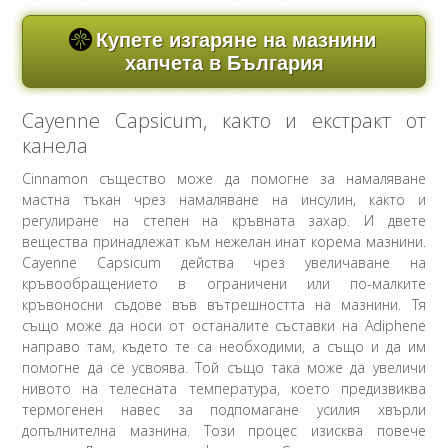
Купете изгаряне на мазнини
хапчета в България
Cayenne Capsicum, както и екстракт от
канела
Cinnamon същество може да помогне за намаляване
мастна тъкан чрез намаляване на инсулин, както и
регулиране на степен на кръвната захар. И двете
вещества принадлежат към нежелан инат корема мазнини.
Cayenne Capsicum действа чрез увеличаване на
кръвообращението в ограничени или по-малките
кръвоносни съдове във вътрешността на мазнини. Тя
също може да носи от останалите съставки на Adiphene
направо там, където те са необходими, а също и да им
помогне да се усвоява. Той също така може да увеличи
нивото на телесната температура, което предизвиква
термогенен навес за подпомагане усилия хвърли
допълнителна мазнина. Този процес изисква повече