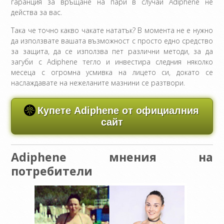
гаранция за връщане на пари в случай Adiphene не
действа за вас.
Така че точно какво чакате нататък? В момента не е нужно
да използвате вашата възможност с просто едно средство
за защита, да се използва пет различни методи, за да
загуби с Adiphene тегло и инвестира следния няколко
месеца с огромна усмивка на лицето си, докато се
наслаждавате на нежеланите мазнини се разтвори.
Купете Adiphene от официалния
сайт
Adiphene мнения на
потребители