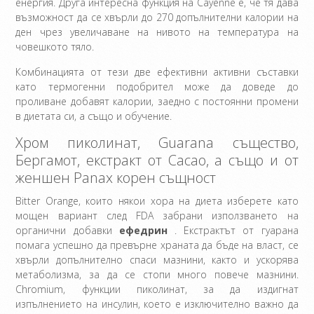
енергия. Друга интересна функция на Cayenne е, че тя дава
възможност да се хвърли до 270 допълнителни калории на
ден чрез увеличаване на нивото на температура на
човешкото тяло.
Комбинацията от тези две ефективни активни съставки
като термогенни подобрител може да доведе до
проливане добавят калории, заедно с постоянни промени
в диетата си, а също и обучение.
Хром пиколинат, Guarana същество,
Бергамот, екстракт от Cacao, а също и от
женшен Panax корен същност
Bitter Orange, които някои хора на диета изберете като
мощен вариант след FDA забрани използването на
органични добавки
ефедрин
. Екстрактът от гуарана
помага успешно да превърне храната да бъде на власт, се
хвърли допълнително спаси мазнини, както и ускорява
метаболизма, за да се стопи много повече мазнини.
Chromium, функции пиколинат, за да издигнат
изпълнението на инсулин, което е изключително важно да