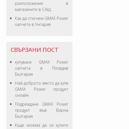
разположение в
магазините в САЩ
Как да стигнем GMAX Power
хапчета в Унгария
СВЪРЗАНИ ПОСТ
купуване GMAX Power
хапчета в Пловдив
България
Най-доброто място да купя
GMAX Power продукт
онлайн
Подреждане GMAX Power
продукт във Варна
България
Къде можем да си купите