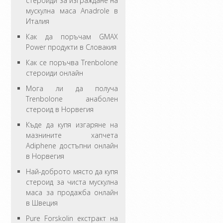
стероиди за изграждане на
мускулна маса Anadrole в
Италия
Как да поръчам GMAX
Power продукти в Словакия
Как се поръчва Trenbolone
стероиди онлайн
Мога ли да получа
Trenbolone анаболен
стероид в Норвегия
Къде да купя изгаряне на
мазнините хапчета
Adiphene достъпни онлайн
в Норвегия
Най-доброто място да купя
стероид за чиста мускулна
маса за продажба онлайн
в Швеция
Pure Forskolin екстракт на