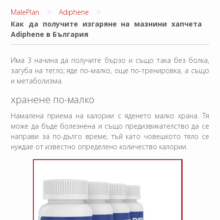
>
>
MalePlan
Adiphene
Как да получите изгаряне на мазнини хапчета
Adiphene в България
Има 3 начина да получите бързо и също така без болка,
загуба на тегло; яде по-малко, още по-тренировка, а също
и метаболизма.
хранене по-малко
Намалена приема на калории с яденето малко храна. Тя
може да бъде болезнена и също предизвикателство да се
направи за по-дълго време, тъй като човешкото тяло се
нуждае от известно определено количество калории.