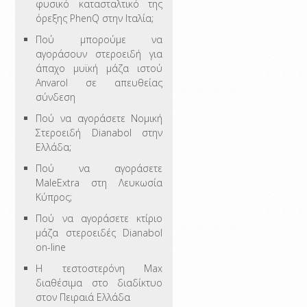
φυσικό κατασταλτικό της
όρεξης PhenQ στην Ιταλία;
Πού μπορούμε να
αγοράσουν στεροειδή για
άπαχο μυϊκή μάζα ιστού
Anvarol σε απευθείας
σύνδεση
Πού να αγοράσετε Νομική
Στεροειδή Dianabol στην
Ελλάδα;
Πού να αγοράσετε
MaleExtra στη Λευκωσία
Κύπρος;
Πού να αγοράσετε κτίριο
μάζα στεροειδές Dianabol
on-line
Η τεστοστερόνη Max
διαθέσιμα στο διαδίκτυο
στον Πειραιά Ελλάδα