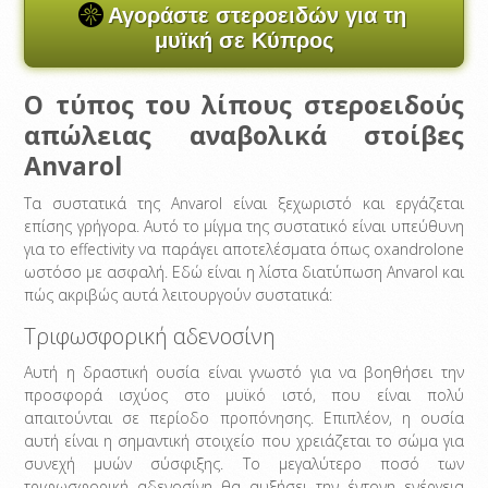
Αγοράστε στεροειδών για τη
μυϊκή σε Κύπρος
Ο τύπος του λίπους στεροειδούς
απώλειας αναβολικά στοίβες
Anvarol
Τα συστατικά της Anvarol είναι ξεχωριστό και εργάζεται
επίσης γρήγορα. Αυτό το μίγμα της συστατικό είναι υπεύθυνη
για το effectivity να παράγει αποτελέσματα όπως oxandrolone
ωστόσο με ασφαλή. Εδώ είναι η λίστα διατύπωση Anvarol και
πώς ακριβώς αυτά λειτουργούν συστατικά:
Τριφωσφορική αδενοσίνη
Αυτή η δραστική ουσία είναι γνωστό για να βοηθήσει την
προσφορά ισχύος στο μυϊκό ιστό, που είναι πολύ
απαιτούνται σε περίοδο προπόνησης. Επιπλέον, η ουσία
αυτή είναι η σημαντική στοιχείο που χρειάζεται το σώμα για
συνεχή μυών σύσφιξης. Το μεγαλύτερο ποσό των
τριφωσφορική αδενοσίνη θα αυξήσει την έντονη ενέργεια