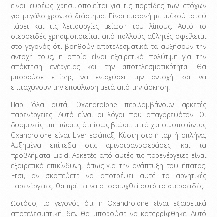
είναι ευρέως χρησιμοποιείται για τις παρτίδες των στόχων
για μεγάλο χρονικό διάστημα. Είναι εμφανή με μυϊκού ιστού
πάρει και τις λειτουργίες μείωση του λίπους. Αυτό το
στεροειδές χρησιμοποιείται από πολλούς αθλητές οφείλεται
στο γεγονός ότι βοηθούν αποτελεσματικά τα αυξήσουν την
αντοχή τους, η οποία είναι εξαιρετικά πολύτιμη για την
απόκτηση ενέργειας και την αποτελεσματικότητα. Θα
μπορούσε επίσης να ενισχύσει την αντοχή και να
επιταχύνουν την επούλωση μετά από την άσκηση.
Παρ ‘όλα αυτά, Oxandrolone περιλαμβάνουν αρκετές
παρενέργειες. Αυτό είναι οι λόγοι που απαγορευόταν. Οι
δυσμενείς επιπτώσεις ότι ίσως βιώσει μετά χρησιμοποιώντας
Oxandrolone είναι Liver εφάπαξ, Κύστη στο ήπαρ ή σπλήνα,
Αυξημένα επίπεδα στις αμινοτρανσφεράσες, και τα
προβλήματα Lipid. Αρκετές από αυτές τις παρενέργειες είναι
εξαιρετικά επικίνδυνη, όπως για την ανάπτυξη του ήπατος.
Έτσι, αν σκοπεύετε να αποτρέψει αυτό το αρνητικές
παρενέργειες, θα πρέπει να αποφευχθεί αυτό το στεροειδές.
Ωστόσο, το γεγονός ότι η Oxandrolone είναι εξαιρετικά
αποτελεσματική, δεν θα μπορούσε να καταρρίφθηκε. Αυτό