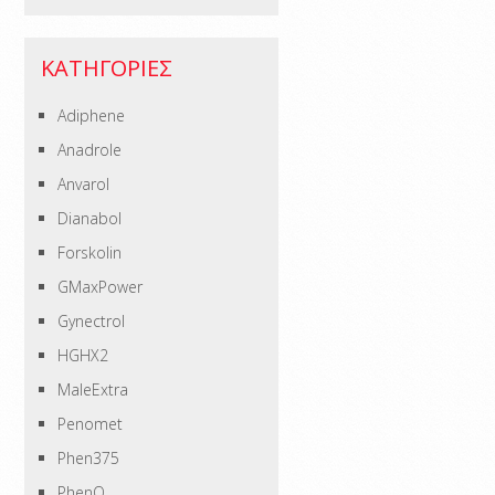
ΚΑΤΗΓΟΡΊΕΣ
Adiphene
Anadrole
Anvarol
Dianabol
Forskolin
GMaxPower
Gynectrol
HGHX2
MaleExtra
Penomet
Phen375
PhenQ