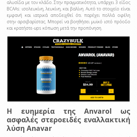
αλυσίδα με τον κλάδο. Στην πραγματικότητα, υπάρχει 3 είδος
BCAAs: ισολευκίνη, λευκίνη, και βαλίνη. Αυτό το στοιχείο είναι
εμφανή και ιατρικά αποδειχθεί ότι παρέχει πολλά οφέλη
στην αρσιβαρίστας. Μπορεί να βοηθήσει μυϊκό ιστό πρόοδο
και κρατήστε-ups κόπωση μετά την προπόνηση.
Η ευημερία της Anvarol ως
ασφαλές στεροειδές εναλλακτική
λύση Anavar