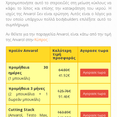
Χρησιμοποιήστε αυτό το στεροειδές στη μείωση κύκλους να
κάψει το λίπος και επίσης την κατακράτηση του νερού. Η
ισχύς της Anvarol δεν είναι ερώτηση. Αυτός είναι ο λόγος για
τον οποίο υπάρχουν πολλά bodybuilders επιλέξετε αυτό το
συμπλήρωμα.
Αν θέλετε για την παραγγελία Anvarol, είναι κάτω από την τιμή
της Anvarol στην
Κύπρος
:
προϊόν Anvarol
Καλύτερη
Αγορασε τωρα
τιμή
προσφοράς
προμήθεια 30
64.80€
ημέρες
Αγορασε τωρα
41.92€
(1 μπουκάλι)
προμήθεια 3 μήνες
125.76€
(2 μπουκάλια + 1
Αγορασε τωρα
91.46€
δωρεάν μπουκάλι)
Cutting Stack
163.89€
(Anvarol, Testo Max,
Αγορασε τωρα