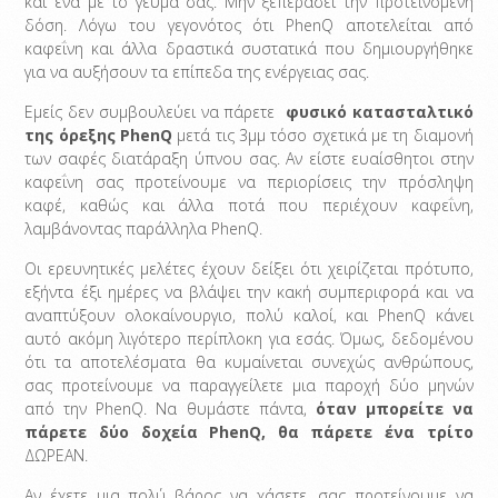
και ένα με το γεύμα σας. Μην ξεπεράσει την προτεινόμενη
δόση. Λόγω του γεγονότος ότι PhenQ αποτελείται από
καφεΐνη και άλλα δραστικά συστατικά που δημιουργήθηκε
για να αυξήσουν τα επίπεδα της ενέργειας σας.
Εμείς δεν συμβουλεύει να πάρετε
φυσικό κατασταλτικό
της όρεξης PhenQ
μετά τις 3μμ τόσο σχετικά με τη διαμονή
των σαφές διατάραξη ύπνου σας. Αν είστε ευαίσθητοι στην
καφεΐνη σας προτείνουμε να περιορίσεις την πρόσληψη
καφέ, καθώς και άλλα ποτά που περιέχουν καφεΐνη,
λαμβάνοντας παράλληλα PhenQ.
Οι ερευνητικές μελέτες έχουν δείξει ότι χειρίζεται πρότυπο,
εξήντα έξι ημέρες να βλάψει την κακή συμπεριφορά και να
αναπτύξουν ολοκαίνουργιο, πολύ καλοί, και PhenQ κάνει
αυτό ακόμη λιγότερο περίπλοκη για εσάς. Όμως, δεδομένου
ότι τα αποτελέσματα θα κυμαίνεται συνεχώς ανθρώπους,
σας προτείνουμε να παραγγείλετε μια παροχή δύο μηνών
από την PhenQ. Να θυμάστε πάντα,
όταν μπορείτε να
πάρετε δύο δοχεία PhenQ, θα πάρετε ένα τρίτο
ΔΩΡΕΑΝ.
Αν έχετε μια πολύ βάρος να χάσετε, σας προτείνουμε να