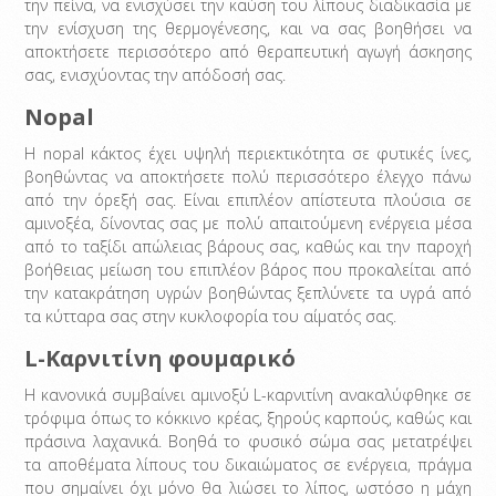
την πείνα, να ενισχύσει την καύση του λίπους διαδικασία με
την ενίσχυση της θερμογένεσης, και να σας βοηθήσει να
αποκτήσετε περισσότερο από θεραπευτική αγωγή άσκησης
σας, ενισχύοντας την απόδοσή σας.
Nopal
Η nopal κάκτος έχει υψηλή περιεκτικότητα σε φυτικές ίνες,
βοηθώντας να αποκτήσετε πολύ περισσότερο έλεγχο πάνω
από την όρεξή σας. Είναι επιπλέον απίστευτα πλούσια σε
αμινοξέα, δίνοντας σας με πολύ απαιτούμενη ενέργεια μέσα
από το ταξίδι απώλειας βάρους σας, καθώς και την παροχή
βοήθειας μείωση του επιπλέον βάρος που προκαλείται από
την κατακράτηση υγρών βοηθώντας ξεπλύνετε τα υγρά από
τα κύτταρα σας στην κυκλοφορία του αίματός σας.
L-Καρνιτίνη φουμαρικό
Η κανονικά συμβαίνει αμινοξύ L-καρνιτίνη ανακαλύφθηκε σε
τρόφιμα όπως το κόκκινο κρέας, ξηρούς καρπούς, καθώς και
πράσινα λαχανικά. Βοηθά το φυσικό σώμα σας μετατρέψει
τα αποθέματα λίπους του δικαιώματος σε ενέργεια, πράγμα
που σημαίνει όχι μόνο θα λιώσει το λίπος, ωστόσο η μάχη