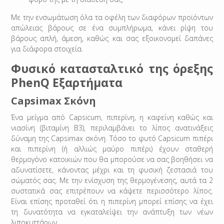
Με την ενσωμάτωση όλα τα οφέλη των διαφόρων προϊόντων
απώλειας βάρους σε ένα συμπλήρωμα, κάνει ρίψη του
βάρους απλή, άμεση, καθώς και σας εξοικονομεί δαπάνες
για διάφορα στοιχεία.
Φυσικό κατασταλτικό της όρεξης
PhenQ Εξαρτήματα
Capsimax Σκόνη
Ένα μείγμα από Capsicum, πιπερίνη, η καφεΐνη καθώς και
νιασίνη (βιταμίνη Β3), περιλαμβάνει το λίπος ανατινάξεις
δύναμη της Capsimax σκόνη. Τόσο το φυτό Capsicum πιπέρι
και πιπερίνη (ή αλλιώς μαύρο πιπέρι) έχουν σταθερή
θερμογόνο κατοικιών που θα μπορούσε να σας βοηθήσει να
αδυνατίσετε, κάνοντας μέχρι και τη φυσική ζεστασιά του
σώματός σας. Με την ενίσχυση της θερμογένεσης, αυτά τα 2
συστατικά σας επιτρέπουν να κάψετε περισσότερο λίπος.
Είναι επίσης προταθεί ότι η πιπερίνη μπορεί επίσης να έχει
τη δυνατότητα να εγκαταλείψει την ανάπτυξη των νέων
λιποκυττάρων.