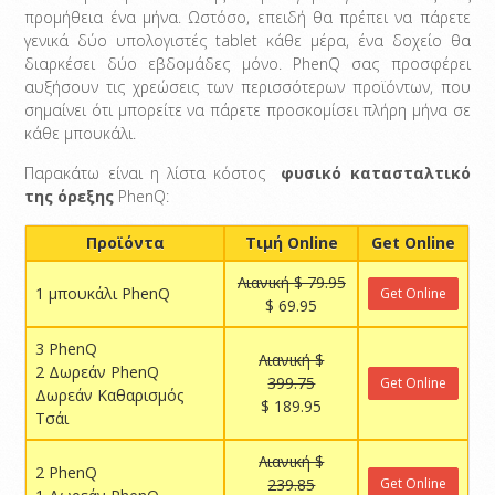
προμήθεια ένα μήνα. Ωστόσο, επειδή θα πρέπει να πάρετε
γενικά δύο υπολογιστές tablet κάθε μέρα, ένα δοχείο θα
διαρκέσει δύο εβδομάδες μόνο. PhenQ σας προσφέρει
αυξήσουν τις χρεώσεις των περισσότερων προϊόντων, που
σημαίνει ότι μπορείτε να πάρετε προσκομίσει πλήρη μήνα σε
κάθε μπουκάλι.
Παρακάτω είναι η λίστα κόστος
φυσικό κατασταλτικό
της όρεξης
PhenQ:
Προϊόντα
Τιμή Online
Get Online
Λιανική $ 79.95
1 μπουκάλι PhenQ
Get Online
$ 69.95
3 PhenQ
Λιανική $
2 Δωρεάν PhenQ
399.75
Get Online
Δωρεάν Καθαρισμός
$ 189.95
Τσάι
Λιανική $
2 PhenQ
239.85
Get Online