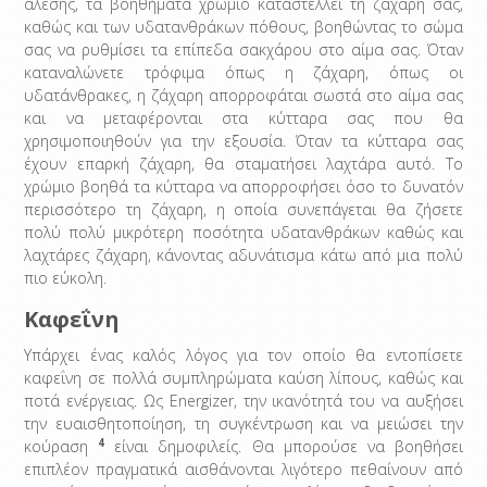
άλεσης, τα βοηθήματα χρώμιο καταστέλλει τη ζάχαρη σας,
καθώς και των υδατανθράκων πόθους, βοηθώντας το σώμα
σας να ρυθμίσει τα επίπεδα σακχάρου στο αίμα σας. Όταν
καταναλώνετε τρόφιμα όπως η ζάχαρη, όπως οι
υδατάνθρακες, η ζάχαρη απορροφάται σωστά στο αίμα σας
και να μεταφέρονται στα κύτταρα σας που θα
χρησιμοποιηθούν για την εξουσία. Όταν τα κύτταρα σας
έχουν επαρκή ζάχαρη, θα σταματήσει λαχτάρα αυτό. Το
χρώμιο βοηθά τα κύτταρα να απορροφήσει όσο το δυνατόν
περισσότερο τη ζάχαρη, η οποία συνεπάγεται θα ζήσετε
πολύ πολύ μικρότερη ποσότητα υδατανθράκων καθώς και
λαχτάρες ζάχαρη, κάνοντας αδυνάτισμα κάτω από μια πολύ
πιο εύκολη.
Καφεΐνη
Υπάρχει ένας καλός λόγος για τον οποίο θα εντοπίσετε
καφεΐνη σε πολλά συμπληρώματα καύση λίπους, καθώς και
ποτά ενέργειας. Ως Energizer, την ικανότητά του να αυξήσει
την ευαισθητοποίηση, τη συγκέντρωση και να μειώσει την
4
κούραση
είναι δημοφιλείς. Θα μπορούσε να βοηθήσει
επιπλέον πραγματικά αισθάνονται λιγότερο πεθαίνουν από