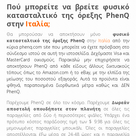
Πού μπορείτε να βρείτε φυσικό
κατασταλτικό της όρεξης PhenQ
στην
Ιταλία;
Θα μπορούσαν να αποκτήσουν μόνο
φυσικό
κατασταλτικό της όρεξης PhenQ
στην
Ιταλία
από την
κύρια phenq.com site που μπορείτε να έχετε πρόσβαση στο
σύνδεσμο ιστού σε αυτή την ιστοσελίδα. Δεχόμαστε Visa και
MasterCard οικισμούς. Παρακαλώ μην επιχειρήσετε να
αποκτήσουν PhenQ από κάθε είδους άλλους δικτυακούς
τόπους όπως το Amazon.com ή το eBay, με την ελπίδα της
μείωσης του ποσοστού εξαγοράς. Αυτά τα προϊόντα είναι
φθηνά, παραποιημένα διορθωτικά μέτρα καθώς και ΔΕΝ
PhenQ.
Παρέχουμε PhenQ σε όλο τον κόσμο. Παρέχουμε
Δωρεάν
αποστολή οπουδήποτε στον πλανήτη
σε όλες τις
παραγγελίες από δύο ή περισσότερες φιάλες. Υπάρχει ένα
πρότυπο κόστος παράδοσης τιμή των $ 9.98 για όλες τις
μεμονωμένες παραγγελίες μπουκάλι. Όλες οι παραγγελίες
αποστέλλονται έξω μέσα σε 24-48 ώρες και η παραγγελία