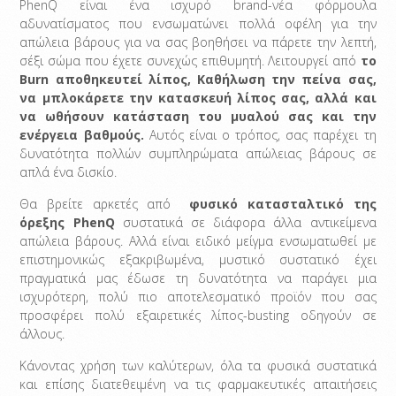
PhenQ είναι ένα ισχυρό brand-νέα φόρμουλα
αδυνατίσματος που ενσωματώνει πολλά οφέλη για την
απώλεια βάρους για να σας βοηθήσει να πάρετε την λεπτή,
σέξι σώμα που έχετε συνεχώς επιθυμητή. Λειτουργεί από
το
Burn αποθηκευτεί λίπος, Καθήλωση την πείνα σας,
να μπλοκάρετε την κατασκευή λίπος σας, αλλά και
να ωθήσουν κατάσταση του μυαλού σας και την
ενέργεια
βαθμούς.
Αυτός είναι ο τρόπος, σας παρέχει τη
δυνατότητα πολλών συμπληρώματα απώλειας βάρους σε
απλά ένα δισκίο.
Θα βρείτε αρκετές από
φυσικό κατασταλτικό της
όρεξης PhenQ
συστατικά σε διάφορα άλλα αντικείμενα
απώλεια βάρους. Αλλά είναι ειδικό μείγμα ενσωματωθεί με
επιστημονικώς εξακριβωμένα, μυστικό συστατικό έχει
πραγματικά μας έδωσε τη δυνατότητα να παράγει μια
ισχυρότερη, πολύ πιο αποτελεσματικό προϊόν που σας
προσφέρει πολύ εξαιρετικές λίπος-busting οδηγούν σε
άλλους.
Κάνοντας χρήση των καλύτερων, όλα τα φυσικά συστατικά
και επίσης διατεθειμένη να τις φαρμακευτικές απαιτήσεις