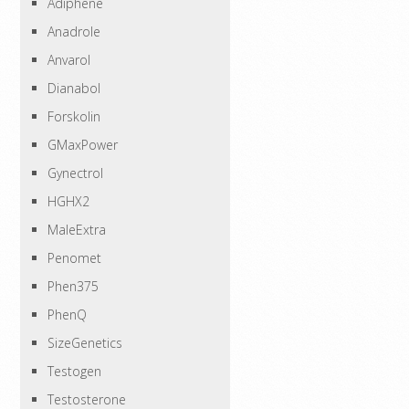
Adiphene
Anadrole
Anvarol
Dianabol
Forskolin
GMaxPower
Gynectrol
HGHX2
MaleExtra
Penomet
Phen375
PhenQ
SizeGenetics
Testogen
Testosterone