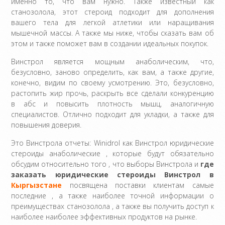
именно то, что вам нужно. Также известный как
станозолола, этот стероид подходит для дополнения
вашего тела для легкой атлетики или наращивания
мышечной массы. А также мы ниже, чтобы сказать вам об
этом и также поможет вам в создании идеальных покупок.
Винстрол является мощным анаболическим, что,
безусловно, заново определить, как вам, а также другие,
конечно, видим по своему усмотрению. Это, безусловно,
растопить жир прочь, раскрыть все сделали конкуренцию
в абс и повысить плотность мышц, аналогичную
специалистов. Отлично подходит для укладки, а также для
повышения доверия.
Это Винстрола отчеты: Winidrol как Винстрол юридические
стероиды анаболические , которые будут обязательно
обсудим относительно того , что выборы Винстрола и
где
заказать юридические стероиды Винстрол в
Кыргызстане
посвящена поставки клиентам самые
последние , а также наиболее точной информации о
преимуществах станозолола , а также вы получить доступ к
наиболее наиболее эффективных продуктов на рынке.