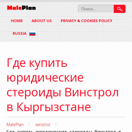
HOME
ABOUT US
PRIVACY & COOKIES POLICY
RUSSIA
Где купить
юридические
стероиды Винстрол
в Кыргызстане
>
>
MalePlan
winstrol
Где купить юридические стероиды Винстрол в