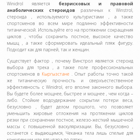
Winidrol является
безрисковых и правовой
анаболических стероидов
различных к Winstrol,
стероида , используемого культуристами , а также
спортсменов во всем мире подлинно эффективности
титанической. Используйте его на протяжении сокращения
циклов , чтобы сохранить постное, высокое качество
мышц , а также сформировать идеальный пляж фигуру.
Подходит как для парней, так и женщин.
Существует фактор , почему Винстрол является стероид
выбора для трека , а также поле профессиональных
спортсменов в
Кыргызстане
. Опыт работы точно такой
же титаническую прочность и сверхъестественное
эффективность с Winidrol, его вполне законного выбора.
Вы будете более мощнее, быстрее и мощнее , чем когда –
либо. Стойкие водоудержание сокрытии потери веса,
безусловно , будет делом прошлого, что позволяет
уменьшить жировые отложения на протяжении циклов
резки при сохранении постное, железо-жесткий мышечной
массы с повышенной васкуляризации. Вы, безусловно ,
останется с выдающимся, Чеканка тела лишь спелые для
конкуренции или для удара по пляжу.