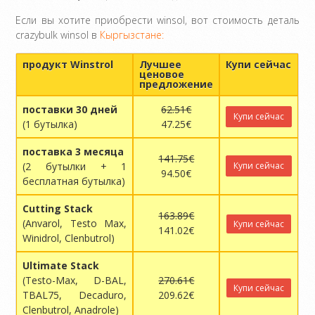
Если вы хотите приобрести winsol, вот стоимость деталь
crazybulk winsol в
Кыргызстане:
продукт Winstrol
Лучшее
Купи сейчас
ценовое
предложение
поставки 30 дней
62.51€
Купи сейчас
(1 бутылка)
47.25€
поставка 3 месяца
141.75€
(2 бутылки + 1
Купи сейчас
94.50€
бесплатная бутылка)
Cutting Stack
163.89€
(Anvarol, Testo Max,
Купи сейчас
141.02€
Winidrol, Clenbutrol)
Ultimate Stack
(Testo-Max, D-BAL,
270.61€
Купи сейчас
TBAL75, Decaduro,
209.62€
Clenbutrol, Anadrole)