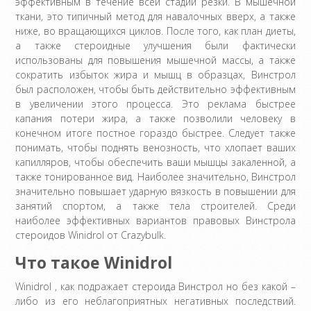
эффективным в течение всей стадии резки. В мышечной
ткани, это типичный метод для навалочных вверх, а также
ниже, во вращающихся циклов. После того, как план диеты,
а также стероидные улучшения были фактически
использованы для повышения мышечной массы, а также
сократить избыток жира и мышц в образцах, Винстрол
был расположен, чтобы быть действительно эффективным
в увеличении этого процесса. Это реклама быстрее
капания потери жира, а также позволили человеку в
конечном итоге постное гораздо быстрее. Следует также
понимать, чтобы поднять венозность, что хлопает ваших
капилляров, чтобы обеспечить ваши мышцы закаленной, а
также тонированное вид. Наиболее значительно, Винстрол
значительно повышает ударную вязкость в повышении для
занятий спортом, а также тела строителей. Среди
наиболее эффективных вариантов правовых Винстрола
стероидов Winidrol от Crazybulk.
Что такое Winidrol
Winidrol , как подражает стероида Винстрол но без какой –
либо из его неблагоприятных негативных последствий.